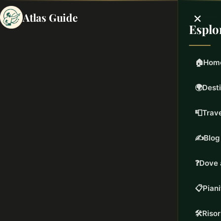
×
Atlas Guide
Esplo
🏠
Hom
🌍
Desti
📮
Trave
✍️
Blog
❓
Dove 
📋
Piani
🛠️
Riso