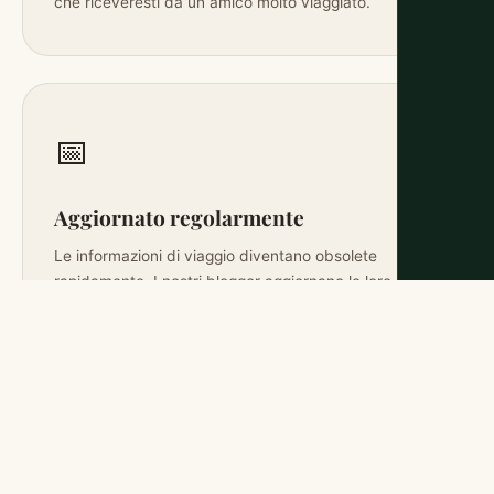
che riceveresti da un amico molto viaggiato.
📅
Aggiornato regolarmente
Le informazioni di viaggio diventano obsolete
rapidamente. I nostri blogger aggiornano le loro
pagine quando le cose cambiano, così non prenoti
basandoti su prezzi del 2019 o su un ristorante chiuso
l’anno scorso.