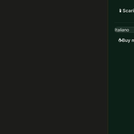
📱
Scari
☕
Buy m