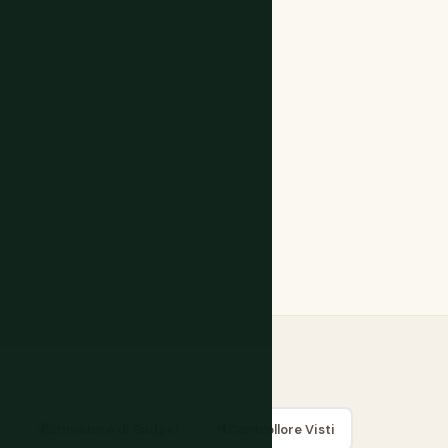
o
💰
Stimatore di Budget
🛂
Controllore Visti