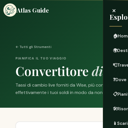
×
Atlas Guide
Esplo
🏠
Hom
← Tutti gli Strumenti
🌍
Dest
PIANIFICA IL TUO VIAGGIO
Convertitore
di Val
📮
Trave
❓
Dove 
Tassi di cambio live forniti da Wise, più consigli onest
effettivamente i tuoi soldi in modo da non perdere il 
📋
Piani
🛠️
Riso
📱
Scari