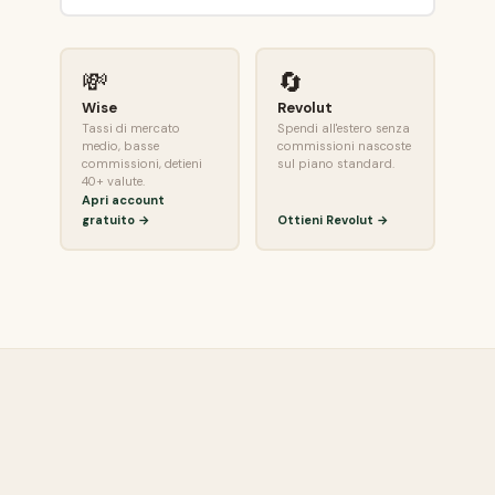
💸
🔄
Wise
Revolut
Tassi di mercato
Spendi all'estero senza
medio, basse
commissioni nascoste
commissioni, detieni
sul piano standard.
40+ valute.
Apri account
gratuito →
Ottieni Revolut →