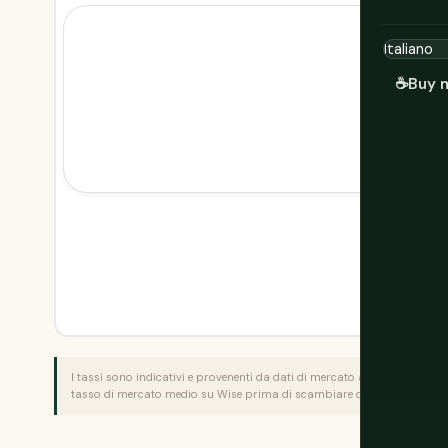
☕
Buy 
I tassi sono indicativi e provenenti da dati di mercato aperti. I tassi ef
tasso di mercato medio su
Wise
prima di scambiare denaro.