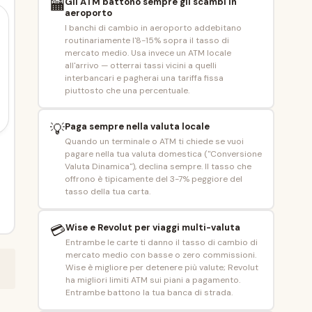
🏧
Gli ATM battono sempre gli scambi in
aeroporto
I banchi di cambio in aeroporto addebitano
routinariamente l'8-15% sopra il tasso di
mercato medio. Usa invece un ATM locale
all'arrivo — otterrai tassi vicini a quelli
interbancari e pagherai una tariffa fissa
piuttosto che una percentuale.
💡
Paga sempre nella valuta locale
Quando un terminale o ATM ti chiede se vuoi
pagare nella tua valuta domestica ("Conversione
Valuta Dinamica"), declina sempre. Il tasso che
offrono è tipicamente del 3-7% peggiore del
tasso della tua carta.
💳
Wise e Revolut per viaggi multi-valuta
Entrambe le carte ti danno il tasso di cambio di
mercato medio con basse o zero commissioni.
Wise è migliore per detenere più valute; Revolut
ha migliori limiti ATM sui piani a pagamento.
Entrambe battono la tua banca di strada.