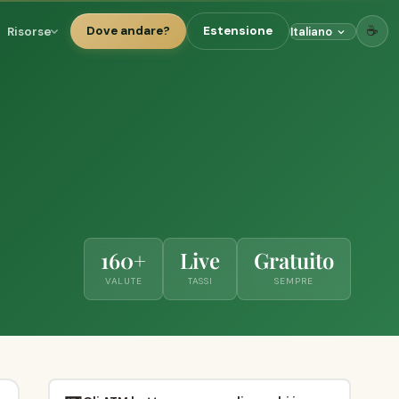
☕
Risorse
Dove andare?
Estensione
160+
Live
Gratuito
VALUTE
TASSI
SEMPRE