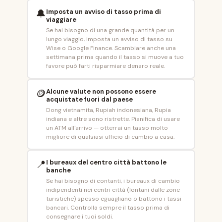
🔔
Imposta un avviso di tasso prima di
viaggiare
Se hai bisogno di una grande quantità per un
lungo viaggio, imposta un avviso di tasso su
Wise o Google Finance. Scambiare anche una
settimana prima quando il tasso si muove a tuo
favore può farti risparmiare denaro reale.
🪙
Alcune valute non possono essere
acquistate fuori dal paese
Dong vietnamita, Rupiah indonesiana, Rupia
indiana e altre sono ristrette. Pianifica di usare
un ATM all'arrivo — otterrai un tasso molto
migliore di qualsiasi ufficio di cambio a casa.
📍
I bureaux del centro città battono le
banche
Se hai bisogno di contanti, i bureaux di cambio
indipendenti nei centri città (lontani dalle zone
turistiche) spesso eguagliano o battono i tassi
bancari. Controlla sempre il tasso prima di
consegnare i tuoi soldi.