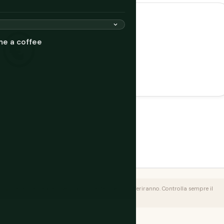
me a coffee
fettivi dalla tua banca o servizio di trasferimento differiranno. Controlla sempre il