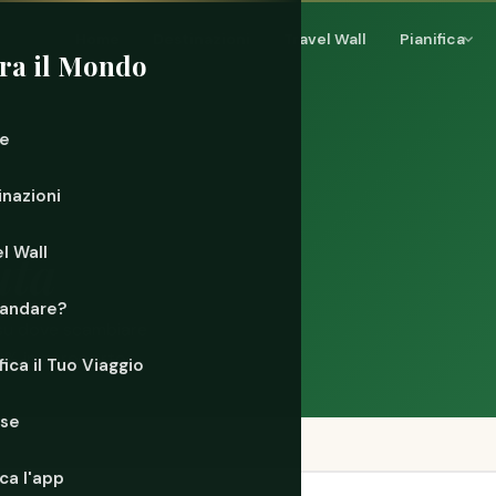
Home
Destinazioni
Travel Wall
Pianifica
ra il Mondo
e
inazioni
uta
l Wall
andare?
i su dove scambiare
10% in aeroporto.
fica il Tuo Viaggio
rse
ca l'app