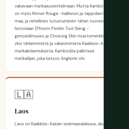
vakavaan matkasuunnitelmaan. Mutta Kambodža
on myös Khmer Rouge -hallinnon ja tappokenttien
maa, ja rehellinen tutustuminen tähän tuoreeseen
historiaan (Phnom Penhin Tuol Sleng -
genosidimuseo ja Choeung Ekin muistomerkki) on
yksi tärkeimmistä ja vakavimmista Kaakkois-Aasian
matkakokemuksista. Kambodža palkitsee
matkailijan, joka katsoo Angkorin ohi.
🇱🇦
Laos
Laos on Kaakkois-Aasian sisämaasalaisuus, alueen