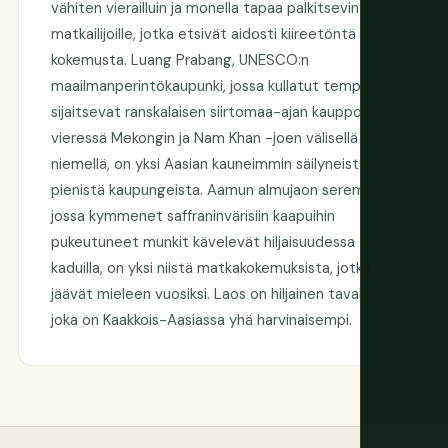
vähiten vierailluin ja monella tapaa palkitsevin maa
matkailijoille, jotka etsivät aidosti kiireetöntä
kokemusta. Luang Prabang, UNESCO:n
maailmanperintökaupunki, jossa kullatut temppelit
sijaitsevat ranskalaisen siirtomaa-ajan kauppojen
vieressä Mekongin ja Nam Khan -joen välisellä
niemellä, on yksi Aasian kauneimmin säilyneistä
pienistä kaupungeista. Aamun almujaon seremonia,
jossa kymmenet saffraninvärisiin kaapuihin
pukeutuneet munkit kävelevät hiljaisuudessa
kaduilla, on yksi niistä matkakokemuksista, jotka
jäävät mieleen vuosiksi. Laos on hiljainen tavalla,
joka on Kaakkois-Aasiassa yhä harvinaisempi.