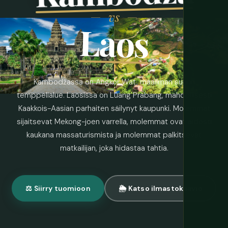
vs
Laos
Kambodžassa on Angkor Wat, maailman suurin
temppelialue. Laosissa on Luang Prabang, mahdollisesti
Kaakkois-Aasian parhaiten säilynyt kaupunki. Molemmat
sijaitsevat Mekong-joen varrella, molemmat ovat aidosti
kaukana massaturismista ja molemmat palkitsevat
matkailijan, joka hidastaa tahtia.
⚖️ Siirry tuomioon
🌦 Katso ilmastokaavio