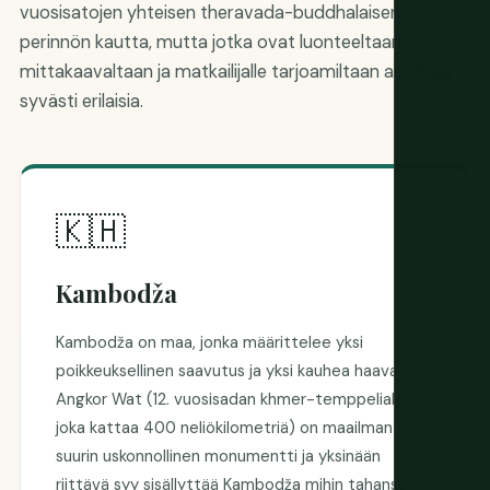
vuosisatojen yhteisen theravada-buddhalaisen
perinnön kautta, mutta jotka ovat luonteeltaan,
mittakaavaltaan ja matkailijalle tarjoamiltaan asioiltaan
syvästi erilaisia.
🇰🇭
Kambodža
Kambodža on maa, jonka määrittelee yksi
poikkeuksellinen saavutus ja yksi kauhea haava.
Angkor Wat (12. vuosisadan khmer-temppelialue,
joka kattaa 400 neliökilometriä) on maailman
suurin uskonnollinen monumentti ja yksinään
riittävä syy sisällyttää Kambodža mihin tahansa