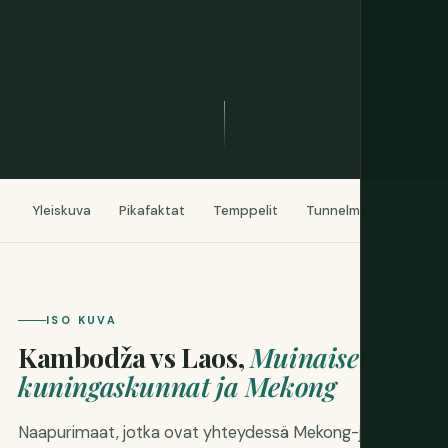
Yleiskuva
Pikafaktat
Temppelit
Tunnelma
Hinta
ISO KUVA
Kambodža vs Laos,
Muinaiset
kuningaskunnat ja Mekong
Naapurimaat, jotka ovat yhteydessä Mekong-joen ja