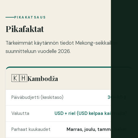
PIKAKATSAUS
Pikafaktat
Tärkeimmät käytännön tiedot Mekong-seikkailusi
suunnitteluun vuodelle 2026.
🇰🇭
Kambodža
Päiväbudjetti (keskitaso)
30–60 $
Valuutta
USD + riel (USD kelpaa kaikkialla)
Parhaat kuukaudet
Marras, joulu, tammi, helmi