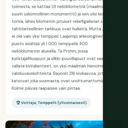
toimesta, se kattaa 1,6 neliökilometriä (maailman
suurin uskonnollinen monumentti) ja sen viisi keskus
tornia, lähes kilometrin pituiset reliefigalleriat sekä
tähtitieteellinen tarkkuus ovat huikeita. Mutta Angkor
ei ole vain yksi temppeli. Laajempi arkeologinen
puisto sisältää yli 1 000 temppeliä 400
neliökilometrin alueella. Ta Prohm, jossa
kuristajafikuspuut ja silkki-puuvillapuut ovat saaneet
vallata kivirakenteet, on yksi maailman hienoimmista
valokuvauskohteista. Bayonin 216 kivikasvoa, jotka
katsovat joka suunnasta, ovat unohtumattomia.
Kolme päivää raapaisee vain pintaa.
🏆 Voittaja, Temppelit (ylivoimaisesti)