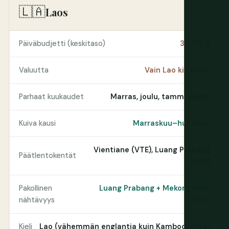
🇱🇦
Laos
Päiväbudjetti (keskitaso)
35–70 $
Valuutta
Vain Lao kip (LAK)
Parhaat kuukaudet
Marras, joulu, tammi, helmi
Kuiva kausi
Marraskuu–huhtikuu
Vientiane (VTE), Luang Prabang
Päätlentokentät
(LPQ)
Pakollinen
Luang Prabang + Mekong slow
nähtävyys
boat
Kieli
Lao (vähemmän englantia kuin Kambodžassa)