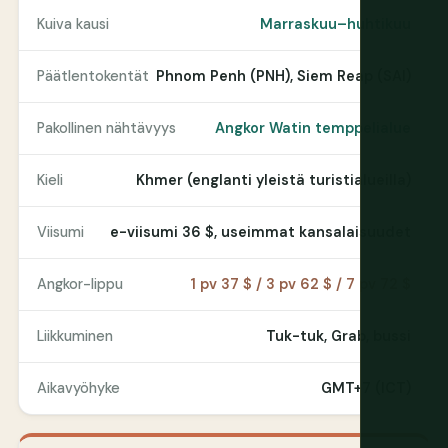
Kuiva kausi
Marraskuu–huhtikuu
Päätlentokentät
Phnom Penh (PNH), Siem Reap (SAI)
Pakollinen nähtävyys
Angkor Watin temppelialue
Kieli
Khmer (englanti yleistä turistialueilla)
Viisumi
e-viisumi 36 $, useimmat kansalaisuudet
Angkor-lippu
1 pv 37 $ / 3 pv 62 $ / 7 pv 72 $
Liikkuminen
Tuk-tuk, Grab, bussi
Aikavyöhyke
GMT+7 (ICT)