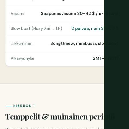
Viisumi
Saapumisviisumi 30–42 $ / e-viisumi
Slow boat (Huay Xai → LP)
2 päivää, noin 35–50 $
Liikkuminen
Songthaew, minibussi, slow boat
Aikavyöhyke
GMT+7 (ICT)
KIERROS 1
Temppelit & muinainen perintö