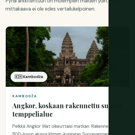
Pyhä arkkitehtuuri on molempien maiden ydin, mutta
mittakaava ei ole edes vertailukelpoinen.
🇰🇭 Kambodža
KAMBODŽA
Angkor, koskaan rakennettu suurin
temppelialue
Pelkkä Angkor Wat oikeuttaisi matkan. Rakennettu
1100-luvun alussa khmer-kuningas Suryavarman II:n