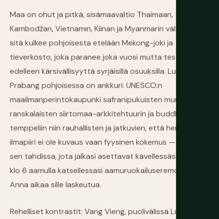
Maa on ohut ja pitkä, sisämaavaltio Thaimaan,
Kambodžan, Vietnamın, Kiinan ja Myanmarin välissä, ja
sitä kulkee pohjoisesta etelään Mekong-joki ja
tieverkosto, joka paranee joka vuosi mutta testaa
edelleen kärsivällisyyttä syrjäisillä osuuksilla. Luang
Prabang pohjoisessa on ankkuri: UNESCO:n
maailmanperintökaupunki safranipukuisten munkkien,
ranskalaisten siirtomaa-arkkitehtuurin ja buddhalaisiin
temppeliin niin rauhallisten ja jatkuvien, että hengellinen
ilmapiiri ei ole kuvaus vaan fyysinen kokemus — tunnet
sen tahdissa, jota jalkasi asettavat kävellessäsi kaduilla
klo 6 aamulla katsellessasi aamuruokailuseremoniaa.
Anna aikaa sille laskeutua.
Rehelliset kontrastit: Vang Vieng, puolivälissä Luang