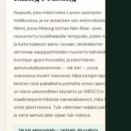
Kaupunki, joka määrittelee Laosin useimpien
mielikuvissa, ja se ansaitsee sen enimmäkseen.
Niemi, jossa Mekong kohtaa Nam Khan -joen,
reunustettu buddhalaisilla temppelin, joiden safrani
ja kulta nojaavat aamu-usvaan, ranskalaisten
siirtomaa-kauppayhtiöiden muutettu kahviloiksi ja
boutique-guesthouseiksi, ja päivittäinen
aamuruokailuseremonia — tak bat — jossa
oranssissa munkit marssivat hiljaa katujen läpi
keräten riisiä paikallisilta perheiltä ennen aamua. Se
on elävä uskonnollinen käytäntö ja UNESCO:n
maailmanperintökohde samanaikaisesti, mikä luo
omat jännitteensä. Tule vähintään neljäksi päiväksi
ja vietä aamusi jalan sijaan tuk-tukissa.
Tak bat aamuruokailu — tarkkaile, älä osallistu