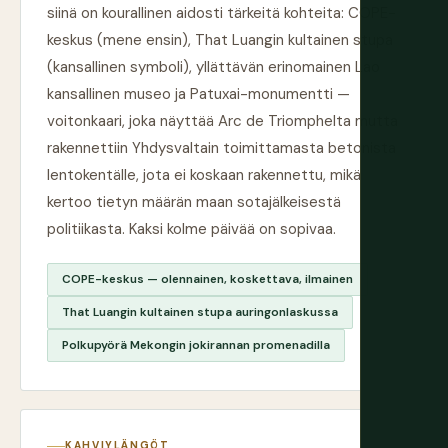
siinä on kourallinen aidosti tärkeitä kohteita: COPE-
keskus (mene ensin), That Luangin kultainen stupa
(kansallinen symboli), yllättävän erinomainen Lao
kansallinen museo ja Patuxai-monumentti —
voitonkaari, joka näyttää Arc de Triomphelta mutta
rakennettiin Yhdysvaltain toimittamasta betonista
lentokentälle, jota ei koskaan rakennettu, mikä
kertoo tietyn määrän maan sotajälkeisestä
politiikasta. Kaksi kolme päivää on sopivaa.
COPE-keskus — olennainen, koskettava, ilmainen
That Luangin kultainen stupa auringonlaskussa
Polkupyörä Mekongin jokirannan promenadilla
KAHVIYLÄNGÖT