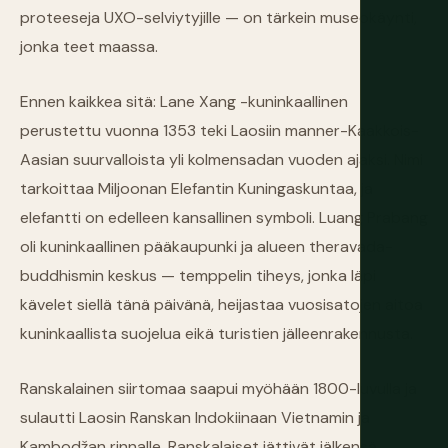
proteeseja UXO-selviytyjille — on tärkein museokäynti,
jonka teet maassa.
Ennen kaikkea sitä: Lane Xang -kuninkaallinen
perustettu vuonna 1353 teki Laosiin manner-Kaakkois-
Aasian suurvalloista yli kolmensadan vuoden ajaksi. Nimi
tarkoittaa Miljoonan Elefantin Kuningaskuntaa, ja
elefantti on edelleen kansallinen symboli. Luang Prabang
oli kuninkaallinen pääkaupunki ja alueen theravada-
buddhismin keskus — temppelin tiheys, jonka läpi
kävelet siellä tänä päivänä, heijastaa vuosisatojen aitoa
kuninkaallista suojelua eikä turistien jälleenrakennusta.
Ranskalainen siirtomaa saapui myöhään 1800-luvulla ja
sulautti Laosin Ranskan Indokiinaan Vietnamin ja
Kambodžan rinnalle. Ranskalaiset jättivät jälkensä