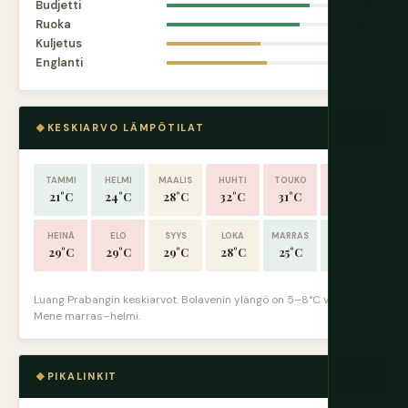
Budjetti
8.8
Ruoka
8.2
Kuljetus
5.8
Englanti
6.2
KESKIARVO LÄMPÖTILAT
TAMMI
HELMI
MAALIS
HUHTI
TOUKO
KESÄ
21°C
24°C
28°C
32°C
31°C
30°C
HEINÄ
ELO
SYYS
LOKA
MARRAS
JOULU
29°C
29°C
29°C
28°C
25°C
22°C
Luang Prabangin keskiarvot. Bolavenin ylängö on 5–8°C viileämpi.
Mene marras–helmi.
PIKALINKIT