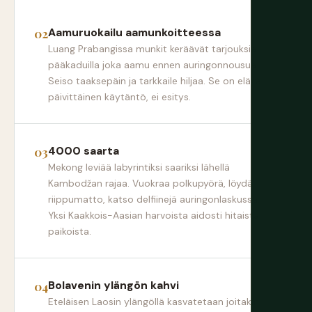
Aamuruokailu aamunkoitteessa
Luang Prabangissa munkit keräävät tarjouksia
pääkaduilla joka aamu ennen auringonnousua.
Seiso taaksepäin ja tarkkaile hiljaa. Se on elävä
päivittäinen käytäntö, ei esitys.
4000 saarta
Mekong leviää labyrintiksi saariksi lähellä
Kambodžan rajaa. Vuokraa polkupyörä, löydä
riippumatto, katso delfiinejä auringonlaskussa.
Yksi Kaakkois-Aasian harvoista aidosti hitaista
paikoista.
Bolavenin ylängön kahvi
Eteläisen Laosin ylängöllä kasvatetaan joitakin