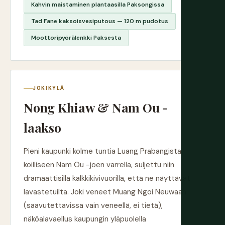
Kahvin maistaminen plantaasilla Paksongissa
Tad Fane kaksoisvesiputous — 120 m pudotus
Moottoripyörälenkki Paksesta
JOKIKYLÄ
Nong Khiaw & Nam Ou -
laakso
Pieni kaupunki kolme tuntia Luang Prabangista
koilliseen Nam Ou -joen varrella, suljettu niin
dramaattisilla kalkkikivivuorilla, että ne näyttävät
lavastetuilta. Joki veneet Muang Ngoi Neuwaan
(saavutettavissa vain veneellä, ei tietä),
näköalavaellus kaupungin yläpuolella