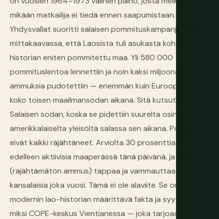
on vuosien 1964–1973 välinen paino, josta melkein
mikään matkailija ei tiedä ennen saapumistaan.
Yhdysvallat suoritti salaisen pommituskampanjan niin
mittakaavassa, että Laosista tuli asukasta kohden
historian eniten pommitettu maa. Yli 580 000
pommituslentoa lennettiin ja noin kaksi miljoonaa tonnia
ammuksia pudotettiin — enemmän kuin Eurooppaan
koko toisen maailmansodan aikana. Sitä kutsuttiin
Salaisen sodan, koska se pidettiin suurelta osin
amerikkalaiselta yleisöltä salassa sen aikana. Pommit
eivät kaikki räjähtäneet. Arviolta 30 prosenttia on
edelleen aktiivisia maaperässä tänä päivänä, ja UXO
(räjähtämätön ammus) tappaa ja vammauttaa lao-
kansalaisia joka vuosi. Tämä ei ole alaviite. Se on
modernin lao-historian määrittävä fakta ja syy siihen,
miksi COPE-keskus Vientianessa — joka tarjoaa