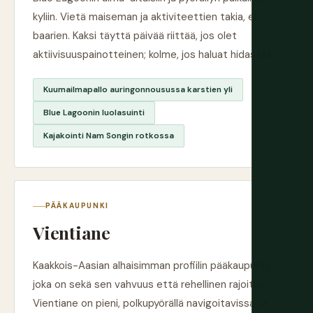
kyliin. Vietä maiseman ja aktiviteettien takia, ei
baarien. Kaksi täyttä päivää riittää, jos olet
aktiivisuuspainotteinen; kolme, jos haluat hidastaa.
Kuumailmapallo auringonnousussa karstien yli
Blue Lagoonin luolasuinti
Kajakointi Nam Songin rotkossa
PÄÄKAUPUNKI
Vientiane
Kaakkois-Aasian alhaisimman profiilin pääkaupunki,
joka on sekä sen vahvuus että rehellinen rajoitus.
Vientiane on pieni, polkupyörällä navigoitavissa, ja