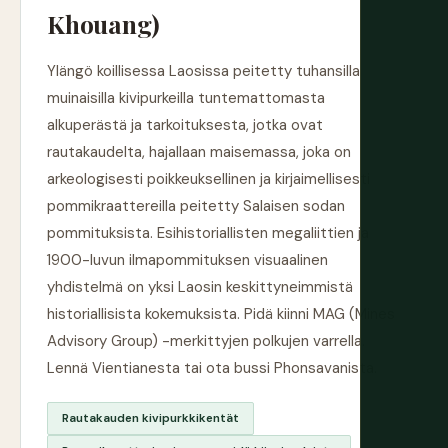
Khouang)
Ylängö koillisessa Laosissa peitetty tuhansilla
muinaisilla kivipurkeilla tuntemattomasta
alkuperästä ja tarkoituksesta, jotka ovat
rautakaudelta, hajallaan maisemassa, joka on
arkeologisesti poikkeuksellinen ja kirjaimellisesti
pommikraattereilla peitetty Salaisen sodan
pommituksista. Esihistoriallisten megaliittien ja
1900-luvun ilmapommituksen visuaalinen
yhdistelmä on yksi Laosin keskittyneimmistä
historiallisista kokemuksista. Pidä kiinni MAG (Mines
Advisory Group) -merkittyjen polkujen varrella.
Lennä Vientianesta tai ota bussi Phonsavanista.
Rautakauden kivipurkkikentät