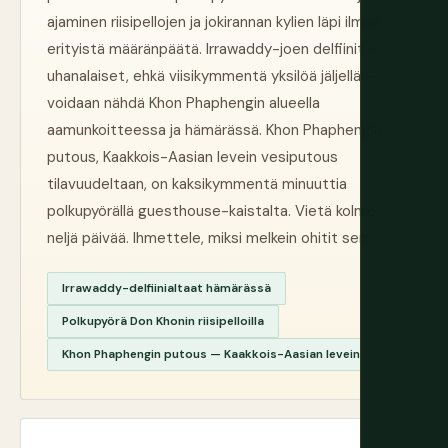
ajaminen riisipellojen ja jokirannan kylien läpi ilman
erityistä määränpäätä. Irrawaddy-joen delfiinit —
uhanalaiset, ehkä viisikymmentä yksilöä jäljellä —
voidaan nähdä Khon Phaphengin alueella
aamunkoitteessa ja hämärässä. Khon Phaphengin
putous, Kaakkois-Aasian levein vesiputous
tilavuudeltaan, on kaksikymmentä minuuttia
polkupyörällä guesthouse-kaistalta. Vietä kolme
neljä päivää. Ihmettele, miksi melkein ohitit sen.
Irrawaddy-delfiinialtaat hämärässä
Polkupyörä Don Khonin riisipelloilla
Khon Phaphengin putous — Kaakkois-Aasian levein