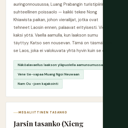
auringonnousussa, Luang Prabangin turistipiirin
suhteellinen poissaolo — kaikki tekee Nong
Khiawista paikan, johon vierailijat, jotka ovat
tehneet Laosin ennen, palaavat erityisesti. Vietä
kaksi yötä. Vaella aamulla, kun laakson sumu
täyttyy. Katso sen nousevan. Tämä on täsmälleen
se Laos, joka ei valokuvata yhtä hyvin kuin se on.
Näköalavaellus laakson yläpuolella aamunsumussa
Vene tie-vapaa Muang Ngoi Neuwaan
Nam Ou -joen kajakointi
MEGALIITTINEN TASANKO
Jarsin tasanko (Xieng