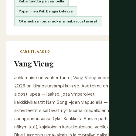
Kaksi täyttä päivää joella
Yöpyminen Pak Bengin kylässä
Ota mukaan oma ruoka ja mukavuustavarat
KARSTILAAKSO
Vang Vieng
Juhlamaine on vanhentunut; Vang Vieng vuonna
2026 on kiinnostavampi kuin se. Asetelma on
aidosti upea — laakso, jota ympäröivät
kalkkikivikarstit Nam Song -joen yläpuolella — ja
aktiviteetit sisältävät nyt kuumailmapallolennon
auringonnousussa (yksi Kaakkois-Aasian parhaista
näkymistä), kajakoinnin karstiloukoissa, vaelluksen
Blue Lagoonin uima-altaisiin ja pyöräilyn paikallisiin