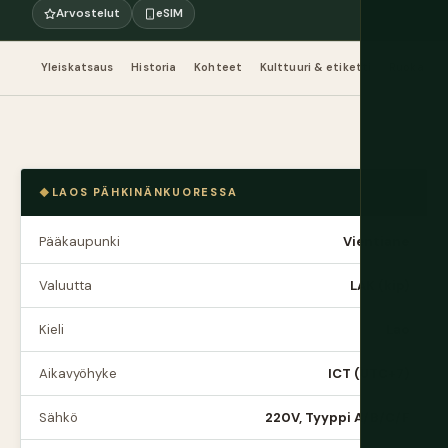
Arvostelut
eSIM
Yleiskatsaus
Historia
Kohteet
Kulttuuri & etiketti
Ruoka & 
LAOS PÄHKINÄNKUORESSA
Pääkaupunki
Vientiane
Valuutta
LAK (kip)
Kieli
Lao
Aikavyöhyke
ICT (UTC+7)
Sähkö
220V, Tyyppi A/B/C/F