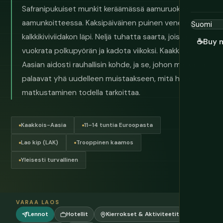
Safranipukuiset munkit keräämässä aamuruokaa
aamunkoitteessa. Kaksipäiväinen puinen veneretki
kalkkikiviviidakon läpi. Neljä tuhatta saarta, joissa voit
☕
Buy 
vuokrata polkupyörän ja kadota viikoksi. Kaakkois-
Aasian aidosti rauhallisin kohde, ja se, johon matkailijat
palaavat yhä uudelleen muistaakseen, mitä hidas
matkustaminen todella tarkoittaa.
Kaakkois-Aasia
11–14 tuntia Euroopasta
Lao kip (LAK)
Trooppinen kaamos
Yleisesti turvallinen
VARAA LAOS
Lennot
Hotellit
Kierrokset & Aktiviteetit