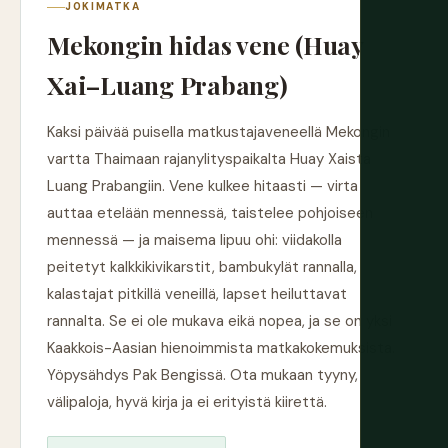
JOKIMATKA
Mekongin hidas vene (Huay
Xai–Luang Prabang)
Kaksi päivää puisella matkustajaveneellä Mekongin
vartta Thaimaan rajanylityspaikalta Huay Xaista
Luang Prabangiin. Vene kulkee hitaasti — virta
auttaa etelään mennessä, taistelee pohjoiseen
mennessä — ja maisema lipuu ohi: viidakolla
peitetyt kalkkikivikarstit, bambukylät rannalla,
kalastajat pitkillä veneillä, lapset heiluttavat
rannalta. Se ei ole mukava eikä nopea, ja se on yksi
Kaakkois-Aasian hienoimmista matkakokemuksista.
Yöpysähdys Pak Bengissä. Ota mukaan tyyny,
välipaloja, hyvä kirja ja ei erityistä kiirettä.