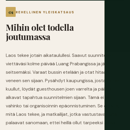
REHELLINEN YLEISKATSAUS
Mihin
olet
todella
joutumassa
Laos tekee jotain aikataulullesi. Saavut suunnitellen
viettäväsi kolme päivää Luang Prabangissa ja jäät
seitsemäksi. Varaat bussin etelään ja otat hitaan
veneen sen sijaan. Pysähdyt kaupungissa, josta et ole
kuullut, löydät guesthousen joen varrelta ja päivät
alkavat tapahtua suunnitelmien sijaan. Tämä ei ole
vahinko tai organisoinnin epäonnistuminen. Se on sitä,
mitä Laos tekee, ja matkailijat, jotka vastustavat sitä,
palaavat sanomaan, ettei heillä ollut tarpeeksi aikaa.