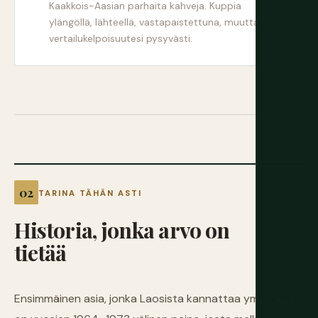
Kaakkois-Aasian parhaita kahveja. Kuppia
ylängöllä, lähteellä, vastapaistettuna, muuttaa
vertailukelpoisuutesi pysyvästi.
TARINA TÄHÄN ASTI
Historia,
jonka
arvo
on
tietää
Ensimmäinen asia, jonka Laosista kannattaa ymmärtää,