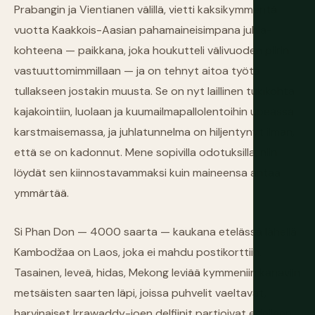
Prabangin ja Vientianen välillä, vietti kaksikymmentä
vuotta Kaakkois-Aasian pahamaineisimpana juhla-
kohteena — paikkana, joka houkutteli välivuoden piirin
vastuuttomimmillaan — ja on tehnyt aitoa työtä
tullakseen jostakin muusta. Se on nyt laillinen tukikohta
kajakointiin, luolaan ja kuumailmapallolentoihin upeassa
karstmaisemassa, ja juhlatunnelma on hiljentynyt ilman,
että se on kadonnut. Mene sopivilla odotuksilla, niin
löydät sen kiinnostavammaksi kuin maineensa antaa
ymmärtää.
Si Phan Don — 4000 saarta — kaukana etelässä lähellä
Kambodžaa on Laos, joka ei mahdu postikorttiin.
Tasainen, leveä, hidas, Mekong leviää kymmeniin kanaviin
metsäisten saarten läpi, joissa puhvelit vaeltavat,
harvinaiset Irrawaddy-joen delfiinit partioivat edelleen