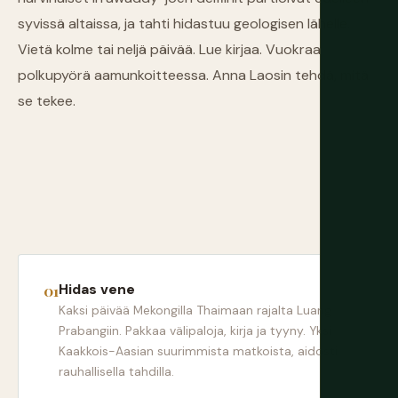
syvissä altaissa, ja tahti hidastuu geologisen lähelle.
Vietä kolme tai neljä päivää. Lue kirjaa. Vuokraa
polkupyörä aamunkoitteessa. Anna Laosin tehdä, mitä
se tekee.
Hidas vene
Kaksi päivää Mekongilla Thaimaan rajalta Luang
Prabangiin. Pakkaa välipaloja, kirja ja tyyny. Yksi
Kaakkois-Aasian suurimmista matkoista, aidosti
rauhallisella tahdilla.