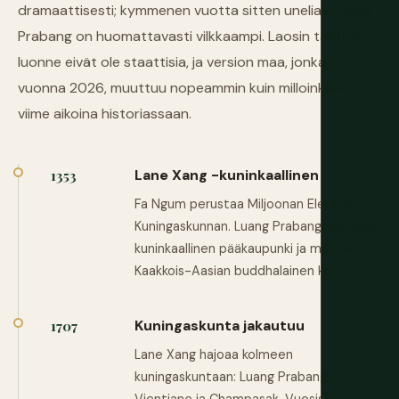
dramaattisesti; kymmenen vuotta sitten unelias Luang
Prabang on huomattavasti vilkkaampi. Laosin tahti ja
luonne eivät ole staattisia, ja version maa, jonka kohtaat
vuonna 2026, muuttuu nopeammin kuin milloinkaan
viime aikoina historiassaan.
Lane Xang -kuninkaallinen
1353
Fa Ngum perustaa Miljoonan Elefantin
Kuningaskunnan. Luang Prabangista tulee
kuninkaallinen pääkaupunki ja manner-
Kaakkois-Aasian buddhalainen keskus.
Kuningaskunta jakautuu
1707
Lane Xang hajoaa kolmeen
kuningaskuntaan: Luang Prabang,