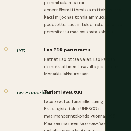
pommituskampanjan
ennennäkemättömässä mittakaavassa.
Kaksi miljoonaa tonnia ammuksia
pudotettu. Laosiin tulee historian eniten
pommitettu maa asukasta kohden.
Lao PDR perustettu
1975
Pathet Lao ottaa vallan. Lao kansan
demokraattinen tasavalta julistetaan.
Monarkia lakkautetaan.
Turismi avautuu
1995–2000-luku
Laos avautuu turismille. Luang
Prabangista tulee UNESCO:n
maailmanperintökohde vuonna 1995.
Maa saa maineen Kaakkois-Aasian
rauhallisimpana kohteena.