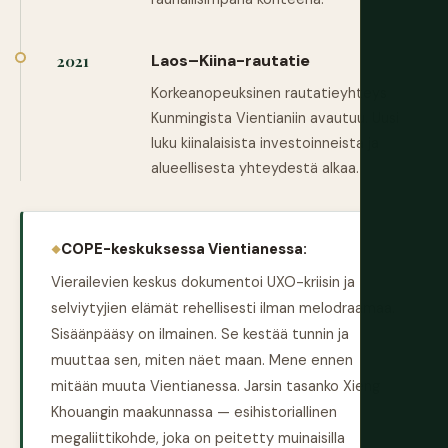
Laos–Kiina-rautatie
2021
Korkeanopeuksinen rautatieyhteys
Kunmingista Vientianiin avautuu. Uusi
luku kiinalaisista investoinneista ja
alueellisesta yhteydestä alkaa.
COPE-keskuksessa Vientianessa:
Vierailevien keskus dokumentoi UXO-kriisin ja
selviytyjien elämät rehellisesti ilman melodraamaa.
Sisäänpääsy on ilmainen. Se kestää tunnin ja
muuttaa sen, miten näet maan. Mene ennen
mitään muuta Vientianessa. Jarsin tasanko Xieng
Khouangin maakunnassa — esihistoriallinen
megaliittikohde, joka on peitetty muinaisilla