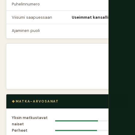
Puhelinnumero
+856
Viisumi saapuessaan
Useimmat kansallisuudet
Ajaminen puoli
Oikea
MATKA-ARVOSANAT
Yksin matkustavat
8.0
naiset
Perheet
7.8