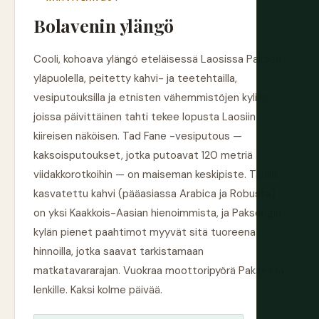
Bolavenin ylängö
Cooli, kohoava ylängö eteläisessä Laosissa Paksen
yläpuolella, peitetty kahvi- ja teetehtailla,
vesiputouksilla ja etnisten vähemmistöjen kylillä,
joissa päivittäinen tahti tekee lopusta Laosiin
kiireisen näköisen. Tad Fane -vesiputous —
kaksoisputoukset, jotka putoavat 120 metriä
viidakkorotkoihin — on maiseman keskipiste. Täällä
kasvatettu kahvi (pääasiassa Arabica ja Robusta)
on yksi Kaakkois-Aasian hienoimmista, ja Paksongin
kylän pienet paahtimot myyvät sitä tuoreena
hinnoilla, jotka saavat tarkistamaan
matkatavararajan. Vuokraa moottoripyörä Paksesta
lenkille. Kaksi kolme päivää.