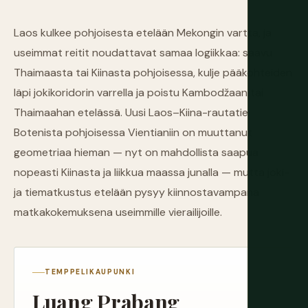
Laos kulkee pohjoisesta etelään Mekongin vartta, ja
useimmat reitit noudattavat samaa logiikkaa: saavu
Thaimaasta tai Kiinasta pohjoisessa, kulje pääkohteiden
läpi jokikoridorin varrella ja poistu Kambodžaan tai
Thaimaahan etelässä. Uusi Laos–Kiina-rautatie
Botenista pohjoisessa Vientianiin on muuttanut
geometriaa hieman — nyt on mahdollista saapua
nopeasti Kiinasta ja liikkua maassa junalla — mutta joki-
ja tiematkustus etelään pysyy kiinnostavampana
matkakokemuksena useimmille vierailijoille.
TEMPPELIKAUPUNKI
Luang Prabang