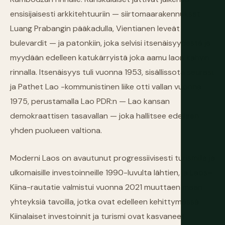
ensisijaisesti arkkitehtuuriin — siirtomaarakennukset
Luang Prabangin pääkadulla, Vientianen leveät
bulevardit — ja patonkiin, joka selvisi itsenäisyydestä ja
myydään edelleen katukärryistä joka aamu laon kahvin
rinnalla. Itsenäisyys tuli vuonna 1953, sisällissota seurasi,
ja Pathet Lao -kommunistinen liike otti vallan vuonna
1975, perustamalla Lao PDR:n — Lao kansan
demokraattisen tasavallan — joka hallitsee edelleen
yhden puolueen valtiona.
Moderni Laos on avautunut progressiivisesti turismille ja
ulkomaisille investoinneille 1990-luvulta lähtien, ja Laos–
Kiina-rautatie valmistui vuonna 2021 muuttaen maan
yhteyksiä tavoilla, jotka ovat edelleen kehittymässä.
Kiinalaiset investoinnit ja turismi ovat kasvaneet