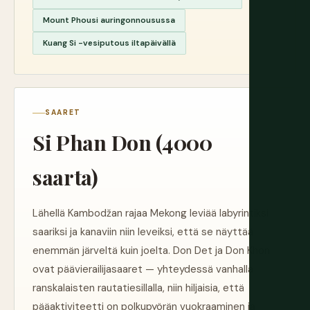
Mount Phousi auringonnousussa
Kuang Si -vesiputous iltapäivällä
SAARET
Si Phan Don (4000
saarta)
Lähellä Kambodžan rajaa Mekong leviää labyrintiksi
saariksi ja kanaviin niin leveiksi, että se näyttää
enemmän järveltä kuin joelta. Don Det ja Don Khon
ovat päävierailijasaaret — yhteydessä vanhalla
ranskalaisten rautatiesillalla, niin hiljaisia, että
pääaktiviteetti on polkupyörän vuokraaminen ja