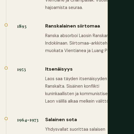
Vientiane ja Champasak. Vuosisatoja
hajoamista seuraa.
Ranskalainen siirtomaa
1893
Ranska absorboi Laosin Ranskan
Indokiinaan. Siirtomaa-arkkitehtuuri alkaa
muokata Vientianea ja Luang Prabangia.
Itsenäisyys
1953
Laos saa täyden itsenäisyyden
Ranskalta. Sisäinen konflikti
kuninkaallisten ja kommunistisen Pathet
Laon välillä alkaa melkein välittömästi.
Salainen sota
1964–1973
Yhdysvallat suorittaa salaisen