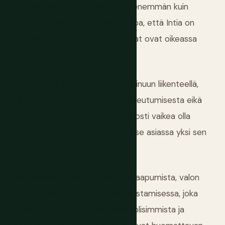
ntiassa määrittää koko kokemuksesi enemmän kuin
a teki vain Kultaisen kolmion, kertoa, että Intia on
, kertoa, että se on helppoa. Molemmat ovat oikeassa
rityisesti pohjoisessa. Delhi iskee sinuun liikenteellä,
lä kahdenkymmenen minuutin sisällä laskeutumisesta eikä
n hengellisimmistä paikoista ja aidosti vaikea olla
nä itseään vierailijoille. Tämä on itse asiassa yksi sen
ä vastaan.
su Tadž Mahalissa ennen joukkojen saapumista, valon
li, on yksi harvoista asioista matkustamisessa, joka
issa paikoissa, on yksi maan monipuolisimmista ja