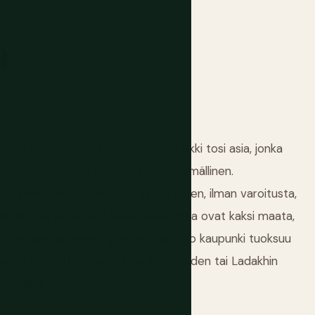
a
linen yleiskatsaus, koska melkein kaikki tosi asia, jonka
e on kaoottinen ja syvästi järjestelmällinen.
en sammumispisteeseen asti ja sitten, ilman varoitusta,
riämän Intia ja Keralan takamaiden Intia ovat kaksi maata,
t poltetaan avoimesti ghatteilla ja koko kaupunki tuoksuu
 päällekkäisyyttä Goan rantaravintoloiden tai Ladakhin
puolella.