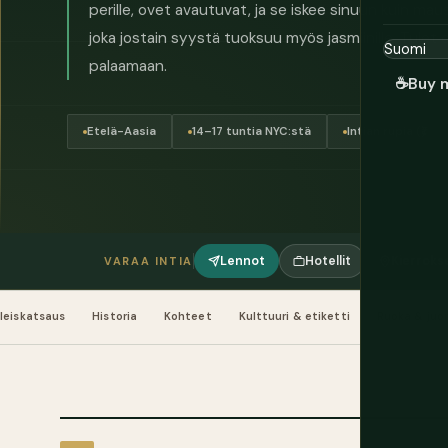
perille, ovet avautuvat, ja se iskee sinuun kuin maus
joka jostain syystä tuoksuu myös jasmiinille. Tulet 
palaamaan.
☕
Buy 
Etelä-Aasia
14–17 tuntia NYC:stä
Intian rupia (₹)
Lennot
Hotellit
Kierrokse
VARAA INTIA
leiskatsaus
Historia
Kohteet
Kulttuuri & etiketti
Ruoka & ju