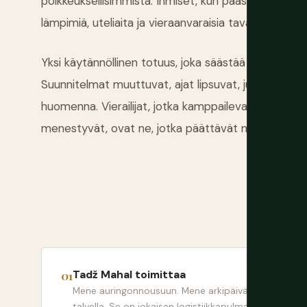
poikkeuksellisimmista. Ihmiset, kun pääset myyjien
lämpimiä, uteliaita ja vieraanvaraisia tavalla, joka yll
Yksi käytännöllinen totuus, joka säästää paljon turhau
Suunnitelmat muuttuvat, ajat lipsuvat, juna, jonka pi
huomenna. Vierailijat, jotka kamppailevat eniten Int
menestyvät, ovat ne, jotka päättävät melko aikais
Tadž Mahal toimittaa
Mene auringonnousuun. Mene arkipäivänä. Mene
talvella. Se on jokaisen logistiikkapulman arvoinen.