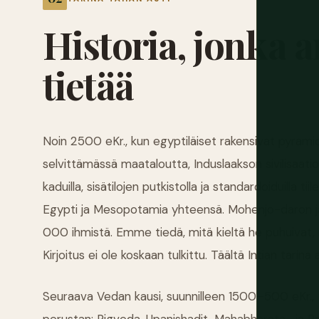
Historia,
jonka
a
tietää
Noin 2500 eKr., kun egyptiläiset rakensivat pyramid
selvittämässä maataloutta, Induslaakson sivilisaatio 
kaduilla, sisätilojen putkistolla ja standardoiduilla ti
Egypti ja Mesopotamia yhteensä. Mohenjo-daron ja 
000 ihmistä. Emme tiedä, mitä kieltä he puhuivat, mit
Kirjoitus ei ole koskaan tulkittu. Täältä Intian tarina 
Seuraava Vedan kausi, suunnilleen 1500–500 eKr., t