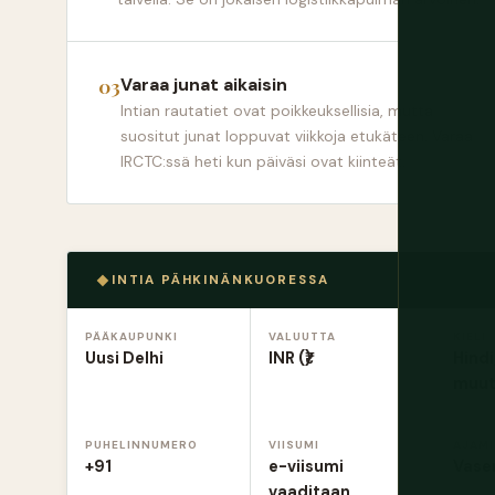
Varaa junat aikaisin
Intian rautatiet ovat poikkeuksellisia, mutta
suositut junat loppuvat viikkoja etukäteen. Varaa
IRCTC:ssä heti kun päiväsi ovat kiinteät.
INTIA PÄHKINÄNKUORESSA
PÄÄKAUPUNKI
VALUUTTA
KIELI
Uusi Delhi
INR (₹)
Hindi
muu
PUHELINNUMERO
VIISUMI
AJAM
+91
e-viisumi
Vasen
vaaditaan