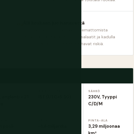
Älä koskaan juo hanavettä
Pullo vettä vain, aina. Jää tuntemattomista
lähteistä, hanavedellä pestyt salaatit ja kadulla
kuorittu hedelmä — kaikki kantavat riskiä.
AIKAVYÖHYKE
SÄHKÖ
, englanti + 21
IST (UTC+5:30)
230V, Tyyppi
ta
C/D/M
INEN
VÄESTÖ
PINTA-ALA
 puoli
~1,4 miljardia
3,29 miljoonaa
km²