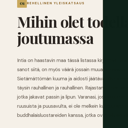
REHELLINEN YLEISKATSAUS
Mihin
olet
todell
joutumassa
Intia on haastavin maa tässä listassa kirjoittaa rehel
sanot siitä, on myös väärä jossain muualla maassa. S
Sietämättömän kuuma ja aidosti jäätävä. Ylivoimain
täysin rauhallinen ja rauhallinen. Rajastanin Thar-e
jotka jakavat passin ja lipun. Varanasi, jossa ruumii
ruusuista ja puusavulta, ei ole melkein kulttuurista
buddhalaisluostareiden kanssa, jotka ovat pilvien ylä