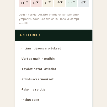
34°C
33°C
31°C
26°C
20°C
15°C
Delhin keskiarvot. Etelä-Intia on lämpimämpi
ympäri vuoden. Ladakh on 10–15°C viileämpi
kesällä.
PIKALINKIT
Intian huijausvaroitukset
Vertaa muihin maihin
Täydet hätätilatiedot
Rokotusvaatimukset
Rakenna reittisi
Intian eSIM