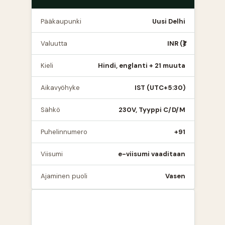
Pääkaupunki
Uusi Delhi
Valuutta
INR (₹)
Kieli
Hindi, englanti + 21 muuta
Aikavyöhyke
IST (UTC+5:30)
Sähkö
230V, Tyyppi C/D/M
Puhelinnumero
+91
Viisumi
e-viisumi vaaditaan
Ajaminen puoli
Vasen