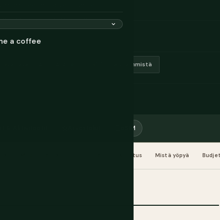
teiden, äänen ja värin seinä,
olemaan ylivoimainen. Tulet
me a coffee
Valtavan monimuotoinen
1,4 miljardia ihmistä
t & Aktiviteetit
Arvostelut
eSIM
oma
Milloin mennä
Suunnittelu
Kuljetus
Mistä yöpyä
Budjet