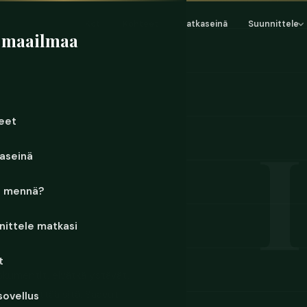
Koti
Kohteet
Matkaseinä
Suunnittele
 maailmaa
eet
aseinä
e mennä?
nittele matkasi
t
 dokumentit, eivätkä ystävät,
lleen selittää sitä. Saavut
sovellus