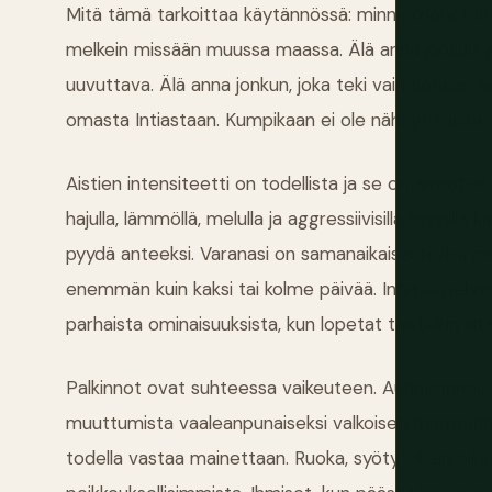
Mitä tämä tarkoittaa käytännössä: minne menet I
melkein missään muussa maassa. Älä anna jonkun, jok
uuvuttava. Älä anna jonkun, joka teki vain Keralan
omasta Intiastaan. Kumpikaan ei ole nähnyt toista.
Aistien intensiteetti on todellista ja se on armoton, e
hajulla, lämmöllä, melulla ja aggressiivisilla myyjil
pyydä anteeksi. Varanasi on samanaikaisesti yksi maa
enemmän kuin kaksi tai kolme päivää. Intia ei pehmen
parhaista ominaisuuksista, kun lopetat taistelun sit
Palkinnot ovat suhteessa vaikeuteen. Auringonnou
muuttumista vaaleanpunaiseksi valkoisen marmorin y
todella vastaa mainettaan. Ruoka, syöty oikein oike