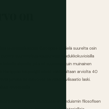
rvo
on
eja ja pronssikauden Eurooppa oli vielä suurelta osin
pyöritti suunniteltuja kaupunkeja ruudukkokuvioisilla
ilen kokoilla alueella, joka oli suurempi kuin muinainen
Harappan kaupungit olivat väkiluvultaan arviolta 40
ä jumalia he palvoivat tai miksi sivilisaatio laski.
alkaa: mysteerillä.
uotti tekstit, jotka muodostavat hinduismin filosofisen