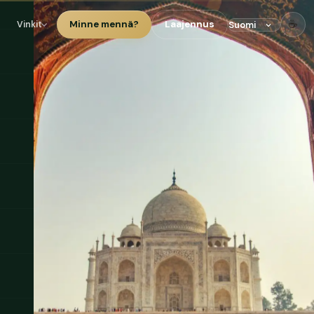
☕
Minne mennä?
Laajennus
Vinkit