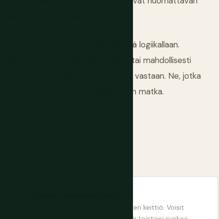
 ohi, jotka tekevät ensivaikutelman, ovat huomattavan
ättää useimmat vierailijat.
tumista: Intia toimii omalla sisäisellä logiikallaan.
ti lähteä klo 6 aamulla, lähtee klo 9 tai mahdollisesti
iassa, ovat ne, jotka taistelevat tätä vastaan. Ne, jotka
in, että suunnitelmaton poikkeama on matka.
Ruoka muuttaa sinut
Jokainen alue on täysin erilainen keittiö. Voisit
syödä kuukauden Intiassa etkä toistaisi ruokaa.