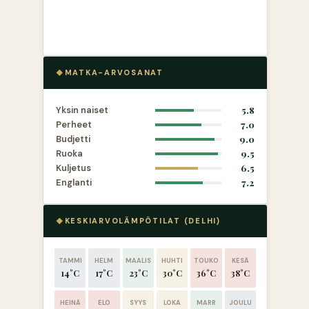
MATKA-ARVOSANAT
Yksin naiset
5.8
Perheet
7.0
Budjetti
9.0
Ruoka
9.5
Kuljetus
6.5
Englanti
7.2
KESKIARVOLÄMPÖTILAT (DELHI)
TAMMI
HELM
MAALIS
HUHTI
TOUKO
KESÄ
14°C
17°C
23°C
30°C
36°C
38°C
HEINÄ
ELO
SYYS
LOKA
MARR
JOULU