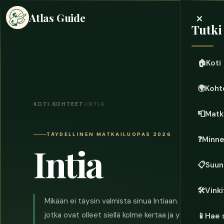
×
Atlas Guide
Tutki
🏠
Koti
🌍
Koht
KOTI
›
KOHTEET
›
INTIA
📮
Matk
TÄYDELLINEN MATKAILUOPAS 2026
❓
Minn
Intia
📋
Suun
🛠️
Vinki
Mikään ei täysin valmista sinua Intiaan. Ei kirjat, ei
jotka ovat olleet siellä kolme kertaa ja yrittävät ede
📱
Hae 