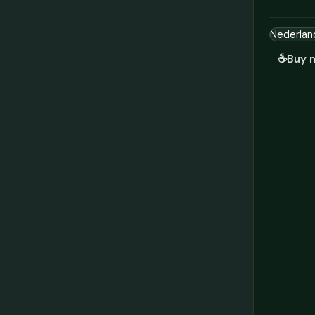
☕
Buy 