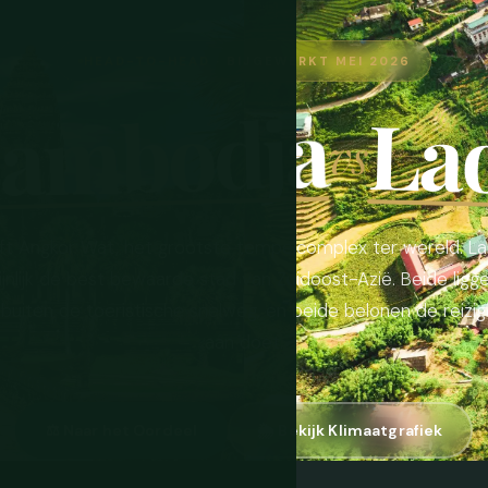
HEAD-TO-HEAD · BIJGEWERKT MEI 2026
ambodja
La
vs
t Angkor Wat, het grootste tempelcomplex ter wereld. La
jnlijk de best bewaarde stad van Zuidoost-Azië. Beide lig
 buiten de toeristische snelweg, en beide belonen de reizige
aan doet.
⚖️ Naar het Oordeel
🌦 Bekijk Klimaatgrafiek