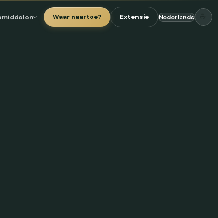
☕
pmiddelen
Waar naartoe?
Extensie