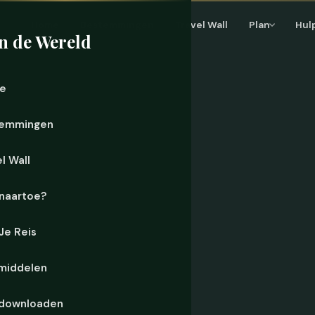
Home
Bestemmingen
Travel Wall
Plan
Hul
n de Wereld
e
emmingen
l Wall
naartoe?
 Je Reis
middelen
downloaden