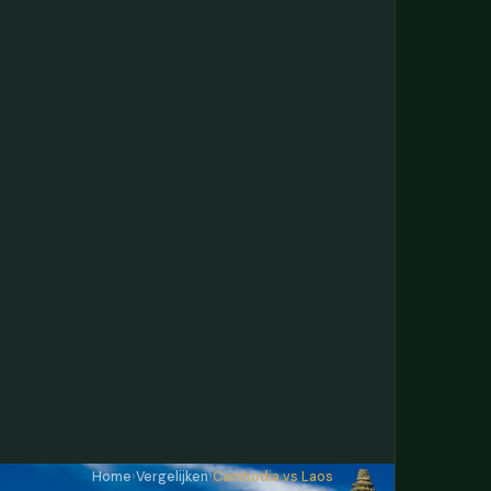
Home
›
Vergelijken
›
Cambodia vs Laos