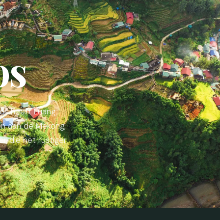
os
os heeft Luang
gen aan de Mekong,
r die het rustiger