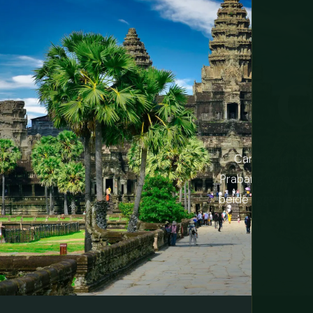
C
Cambodja heef
Prabang, waarschi
beide liggen echt