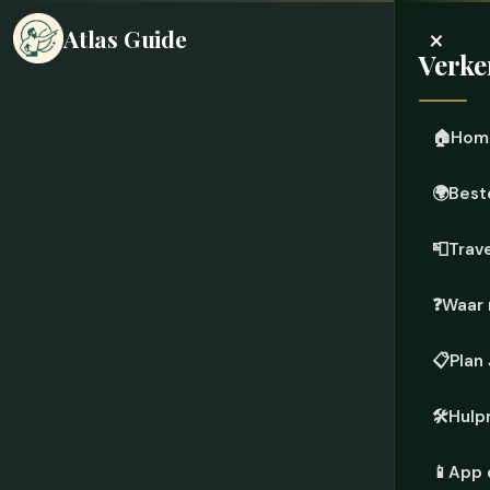
×
Atlas Guide
Verke
🏠
Hom
🌍
Best
📮
Trave
❓
Waar 
📋
Plan
🛠️
Hulp
📱
App 