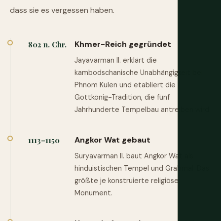
dass sie es vergessen haben.
Khmer-Reich gegründet
802 n. Chr.
Jayavarman II. erklärt die
kambodschanische Unabhängigkeit bei
Phnom Kulen und etabliert die
Gottkönig-Tradition, die fünf
Jahrhunderte Tempelbau antreiben wird.
Angkor Wat gebaut
1113–1150
Suryavarman II. baut Angkor Wat als
hinduistischen Tempel und Grabmal. Das
größte je konstruierte religiöse
Monument.