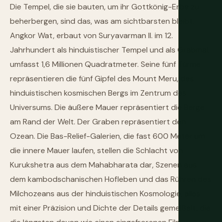
Die Tempel, die sie bauten, um ihr Gottkönig-Erbe zu
beherbergen, sind das, was am sichtbarsten bleibt.
Angkor Wat, erbaut von Suryavarman II. im 12.
Jahrhundert als hinduistischer Tempel und als Grabmal,
umfasst 1,6 Millionen Quadratmeter. Seine fünf Türme
repräsentieren die fünf Gipfel des Mount Meru, des
hinduistischen kosmischen Bergs im Zentrum des
Universums. Die äußere Mauer repräsentiert die Berge
am Rand der Welt. Der Graben repräsentiert den
Ozean. Die Bas-Relief-Galerien, die fast 600 Meter um
die innere Mauer laufen, stellen die Schlacht von
Kurukshetra aus dem Mahabharata dar, Szenen aus
dem kambodschanischen Hofleben und das Rühren des
Milchozeans aus der hinduistischen Kosmologie, alles
mit einer Präzision und Dichte der Details gemeißelt, die