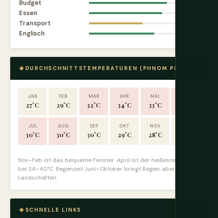
Budget
9.0
Essen
8.4
Transport
6.2
Englisch
7.5
DURCHSCHNITTSTEMPERATUREN (PHNOM PENH)
JAN
FEB
MÄR
APR
MAI
JUN
27°C
29°C
32°C
34°C
33°C
31°C
JUL
AUG
SEP
OKT
NOV
DEZ
30°C
30°C
30°C
29°C
28°C
26°C
Nov–Feb ist das bequeme Fenster. April ist der heißeste Monat
bei 34–40°C. Regenzeit Juni–Oktober bringt Regen, aber üppige
Landschaften.
SCHNELLE LINKS