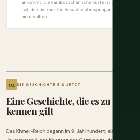
ankommt: Die kambodschanische Küste ist der
Teil, den die meisten Besucher überspringen und
nicht sollten.
DIE GESCHICHTE BIS JETZT
Eine
Geschichte,
die
es
zu
kennen
gilt
Das Khmer-Reich begann im 9. Jahrhundert, als