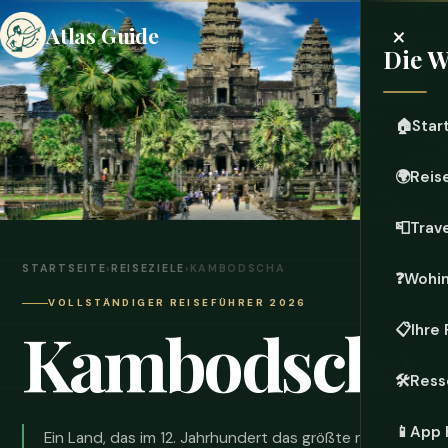
×
Atlas Guide
Die W
🏠
Star
🌍
Reis
📮
Trave
STARTSEITE
›
REISEZIELE
›
KAMBODSCHA
❓
Wohi
VOLLSTÄNDIGER REISEFÜHRER 2026
Kambodscha
📋
Ihre
🛠️
Ress
📱
App 
Ein Land, das im 12. Jahrhundert das größte religiöse