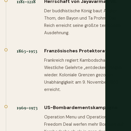
Herrschaft von Jayavarman VII.
1181–1218
Der buddhistische König baut Angkor
Thom, den Bayon und Ta Prohm. Das
Reich erreicht seine größte territoriale
Ausdehnung.
Französisches Protektorat
1863–1953
Frankreich regiert Kambodscha.
Westliche Gelehrte „entdecken“ Angkor
wieder. Koloniale Grenzen gezogen.
Unabhängigkeit am 9. November 1953
erreicht.
US-Bombardementskampagne
1969–1973
Operation Menu und Operation
Freedom Deal werfen mehr Bomben auf