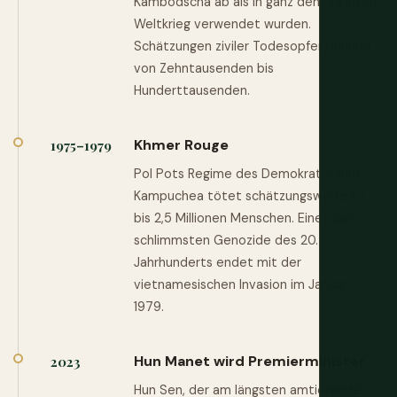
Kambodscha ab als in ganz dem Zweiten
Weltkrieg verwendet wurden.
Schätzungen ziviler Todesopfer reichen
von Zehntausenden bis
Hunderttausenden.
Khmer Rouge
1975–1979
Pol Pots Regime des Demokratischen
Kampuchea tötet schätzungsweise 1,7
bis 2,5 Millionen Menschen. Eines der
schlimmsten Genozide des 20.
Jahrhunderts endet mit der
vietnamesischen Invasion im Januar
1979.
Hun Manet wird Premierminister
2023
Hun Sen, der am längsten amtierende