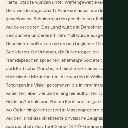
Härte. Städte wurden unter Waffengewalt evakuiert.
Geld wurde abgeschafft. Krankenhäuser wurden
geschlossen. Schulen wurden geschlossen. Religion
wurde verboten. Das Land wurde in Demokratisches
Kampuchea umbenannt. Jahr Null wurde ausgerufen: Die
Geschichte sollte von nichts neu beginnen. Die
Gebildeten, die Urbanen, die Brillenträger, die
Fremdsprachen sprachen, ehemalige Soldaten,
buddhistische Mönche, ethnische vietnamesische und
chinesische Minderheiten: Alle wurden in Wellen von
Tötungen ins Visier genommen, die in ihrer Intensität
variierten, aber vier Jahre lang nie aufhörten. Die Killing
Fields außerhalb von Phnom Penh und im ganzen Land,
wo Opfer hingerichtet und in Massengräbern begraben
wurden, sind das direkteste physische Zeugnis dessen,
was geschah. Das Tuol-Sleng-(S-21)-Gefängnis in