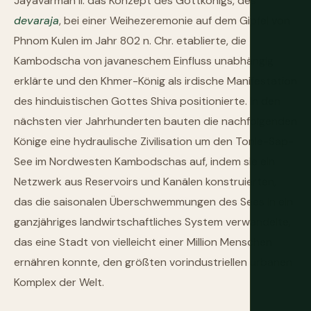
Jayavarman II. das Konzept des Gottkönigs, des
devaraja
, bei einer Weihezeremonie auf dem Gipfel von
Phnom Kulen im Jahr 802 n. Chr. etablierte, die
Kambodscha von javaneschem Einfluss unabhängig
erklärte und den Khmer-König als irdische Manifestation
des hinduistischen Gottes Shiva positionierte. In den
nächsten vier Jahrhunderten bauten die nachfolgenden
Könige eine hydraulische Zivilisation um den Tonle-Sap-
See im Nordwesten Kambodschas auf, indem sie ein
Netzwerk aus Reservoirs und Kanälen konstruierten,
das die saisonalen Überschwemmungen des Sees in ein
ganzjähriges landwirtschaftliches System verwandelte,
das eine Stadt von vielleicht einer Million Menschen
ernähren konnte, den größten vorindustriellen urbanen
Komplex der Welt.