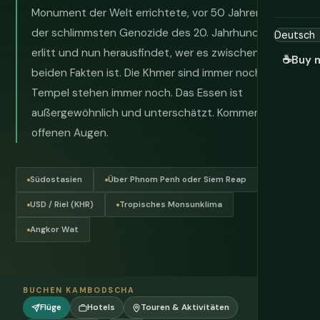
Monument der Welt errichtete, vor 50 Jahren eines
der schlimmsten Genozide des 20. Jahrhunderts
erlitt und nun herausfindet, wer es zwischen diesen
☕
Buy 
beiden Fakten ist. Die Khmer sind immer noch hier. Die
Tempel stehen immer noch. Das Essen ist
außergewöhnlich und unterschätzt. Kommen Sie mit
offenen Augen.
Südostasien
Über Phnom Penh oder Siem Reap
USD / Riel (KHR)
Tropisches Monsunklima
Angkor Wat
BUCHEN KAMBODSCHA
Flüge
Hotels
Touren & Aktivitäten