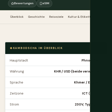
Bewertungen
eSIM
Überblick
Geschichte
Reiseziele
Kultur & Etikette
Essen & Tr
KAMBODSCHA IM ÜBERBLICK
Hauptstadt
Phnom Penh
Währung
KHR / USD (beide verwendet)
Sprache
Khmer / Englisch
Zeitzone
ICT (UTC+7)
Strom
230V, Typ A/C/G