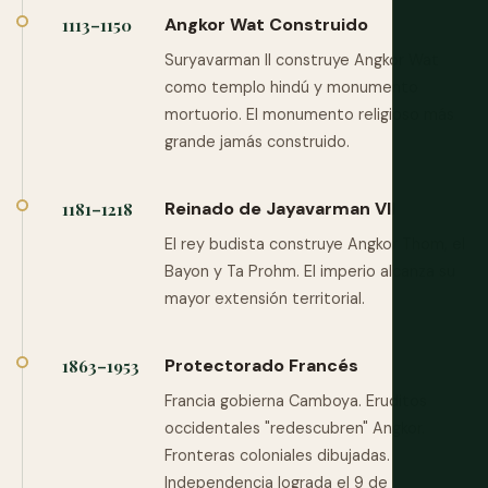
Angkor Wat Construido
1113–1150
Suryavarman II construye Angkor Wat
como templo hindú y monumento
mortuorio. El monumento religioso más
grande jamás construido.
Reinado de Jayavarman VII
1181–1218
El rey budista construye Angkor Thom, el
Bayon y Ta Prohm. El imperio alcanza su
mayor extensión territorial.
Protectorado Francés
1863–1953
Francia gobierna Camboya. Eruditos
occidentales "redescubren" Angkor.
Fronteras coloniales dibujadas.
Independencia lograda el 9 de