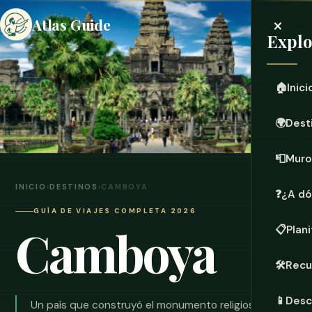
×
Atlas Guide
Explo
🏠
Inici
🌍
Dest
📮
Muro
INICIO
›
DESTINOS
›
CAMBOYA
❓
¿A dó
GUÍA DE VIAJES COMPLETA 2026
Camboya
📋
Plani
🛠️
Recu
📱
Desc
Un país que construyó el monumento religioso más