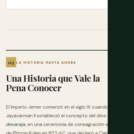
LA HISTORIA HASTA AHORA
Una
Historia
que
Vale
la
Pena
Conocer
El Imperio Jemer comenzó en el siglo IX cuando
Jayavarman II estableció el concepto del dios-rey, el
devaraja
, en una ceremonia de consagración en la cima
de Phnom Kulen en 802 d.C. que declaró a Camboya