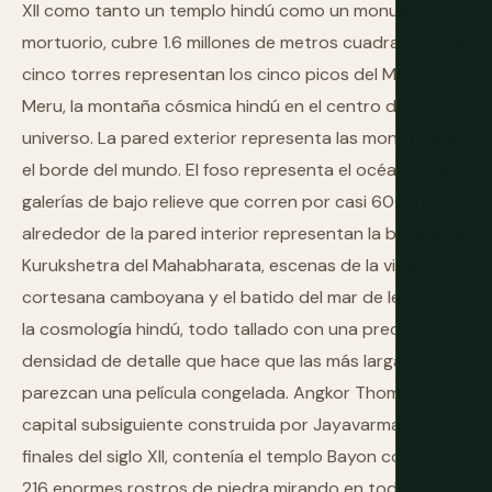
XII como tanto un templo hindú como un monumento
mortuorio, cubre 1.6 millones de metros cuadrados. Sus
cinco torres representan los cinco picos del Monte
Meru, la montaña cósmica hindú en el centro del
universo. La pared exterior representa las montañas en
el borde del mundo. El foso representa el océano. Las
galerías de bajo relieve que corren por casi 600 metros
alrededor de la pared interior representan la batalla de
Kurukshetra del Mahabharata, escenas de la vida
cortesana camboyana y el batido del mar de leche de
la cosmología hindú, todo tallado con una precisión y
densidad de detalle que hace que las más largas
parezcan una película congelada. Angkor Thom, la
capital subsiguiente construida por Jayavarman VII a
finales del siglo XII, contenía el templo Bayon con sus
216 enormes rostros de piedra mirando en todas