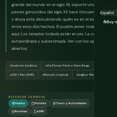
grande del mundo en el siglo XII, soportó uno de los
peores genocidios del siglo XX hace cincuenta años,
y ahora está descubriendo quién es en el espacio
☕
Buy 
entre esos dos hechos. El pueblo jemer todavía está
aquí. Los templos todavía están en pie. La comida es
extraordinaria y subestimada. Ven con los ojos
abiertos.
Sudeste Asiático
Vía Phnom Penh o Siem Reap
USD / Riel (KHR)
Monzón tropical
Angkor Wat
RESERVAR CAMBOYA
Vuelos
Hoteles
Tours y Actividades
Reseñas
eSIM