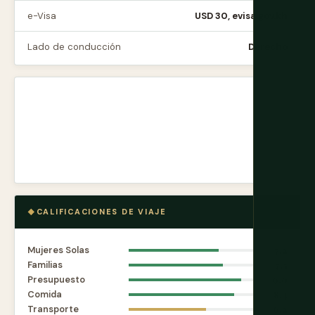
e-Visa
USD 30, evisa.gov.kh
Lado de conducción
Derecho
CALIFICACIONES DE VIAJE
Mujeres Solas
7.2
Familias
7.5
Presupuesto
9.0
Comida
8.4
Transporte
6.2