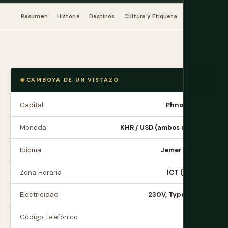
Resumen
Historia
Destinos
Cultura y Etiqueta
Comida y Beb
CAMBOYA DE UN VISTAZO
Capital
Phnom Penh
Moneda
KHR / USD (ambos usados)
Idioma
Jemer / Inglés
Zona Horaria
ICT (UTC+7)
Electricidad
230V, Type A/C/G
Código Telefónico
+855