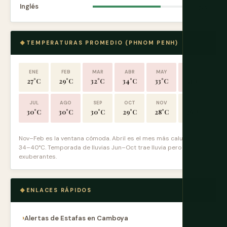
Inglés
7.5
TEMPERATURAS PROMEDIO (PHNOM PENH)
ENE
FEB
MAR
ABR
MAY
JUN
27°C
29°C
32°C
34°C
33°C
31°C
JUL
AGO
SEP
OCT
NOV
DIC
30°C
30°C
30°C
29°C
28°C
26°C
Nov–Feb es la ventana cómoda. Abril es el mes más caluroso a
34–40°C. Temporada de lluvias Jun–Oct trae lluvia pero paisajes
exuberantes.
ENLACES RÁPIDOS
Alertas de Estafas en Camboya