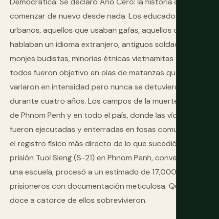
Democrática. Se declaró Año Cero: la historia debía
comenzar de nuevo desde nada. Los educados, los
urbanos, aquellos que usaban gafas, aquellos que
hablaban un idioma extranjero, antiguos soldados,
monjes budistas, minorías étnicas vietnamitas y chinas:
todos fueron objetivo en olas de matanzas que
variaron en intensidad pero nunca se detuvieron
durante cuatro años. Los campos de la muerte fuera
de Phnom Penh y en todo el país, donde las víctimas
fueron ejecutadas y enterradas en fosas comunes, son
el registro físico más directo de lo que sucedió. La
prisión Tuol Sleng (S-21) en Phnom Penh, convertida de
una escuela, procesó a un estimado de 17,000
prisioneros con documentación meticulosa. Quizás
doce a catorce de ellos sobrevivieron.