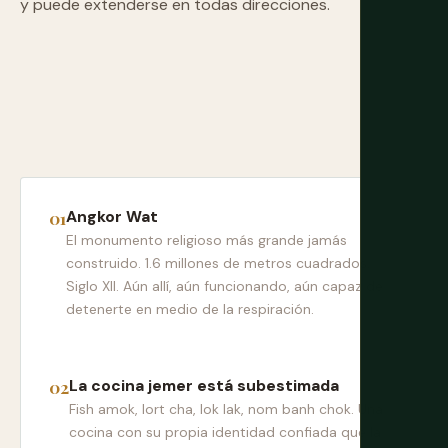
y puede extenderse en todas direcciones.
Angkor Wat
El monumento religioso más grande jamás
construido. 1.6 millones de metros cuadrados.
Siglo XII. Aún allí, aún funcionando, aún capaz de
detenerte en medio de la respiración.
La cocina jemer está subestimada
Fish amok, lort cha, lok lak, nom banh chok. Una
cocina con su propia identidad confiada que la