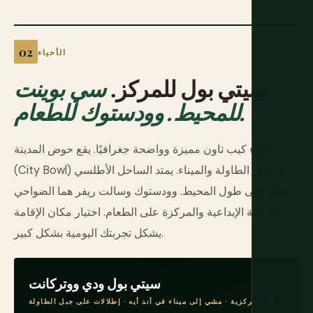
الأحياء
سيتي بول للمركز.
سي بوينت
للمحيط. وودستوك للطعام.
أحياء كيب تاون مميزة وواضحة جغرافيًا. يقع حوض المدينة
(City Bowl) بين جبل الطاولة والميناء. يمتد الساحل الأطلسي
جنوبًا على طول المحيط. وودستوك وسالت ريفر هما الضواحي
الداخلية الإبداعية والمركزة على الطعام. اختيار مكان الإقامة
يشكل تجربتك اليومية بشكل كبير.
سيتي بول ودي ووتركانت
الأكثر مركزية · مشي إلى ميناء في آند أيه · إطلالات على جبل الطاولة