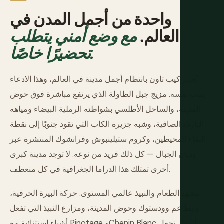
واحدة من أجمل المدن في
العالم.
مع وضع أمني يتطلب
تحضيرًا خاصًا.
تُعتبر كيب تاون بانتظام أجمل مدينة في العالم، وهذا الادعاء
يثبت نفسه. مزيج جبل الطاولة الذي يرتفع مباشرة فوق حوض
المدينة، والساحل الأطلسي بشواطئه الرملية البيضاء ومياهه
الباردة الصافية، وشبه جزيرة الكاب التي تقود جنوبًا إلى نقطة
التقاء المحيطين، وكروم ستيلينبوش وفرانشوك المنتشرة عبر
وديان الجبال — كل ذلك فريد من نوعه. لا توجد مدينة كبرى
أخرى تمتلك هذا الدراما الجغرافية في كل منعطف.
مشهد الطعام والنبيذ عالمي المستوى. حركة البيرة الحرفية،
ومطاعم وودستوك وحوض المدينة، ومزارع النبيذ التي تفعل
أشياء استثنائية مع Pinotage وChenin Blanc بأسعار تجعل