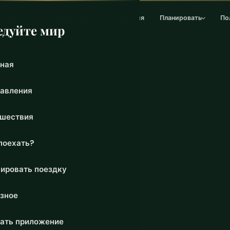
Главная
Направления
Путешествия
Планировать
По
едуйте мир
ная
авления
шествия
поехать?
ировать поездку
зное
ать приложение