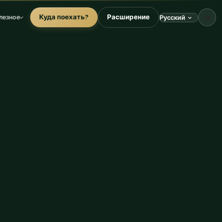
☕
Куда поехать?
Расширение
лезное