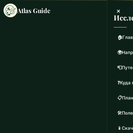
×
Atlas Guide
Иссл
🏠
Глав
🌍
Напр
📮
Путе
❓
Куда 
📋
План
🛠️
Поле
📱
Скач