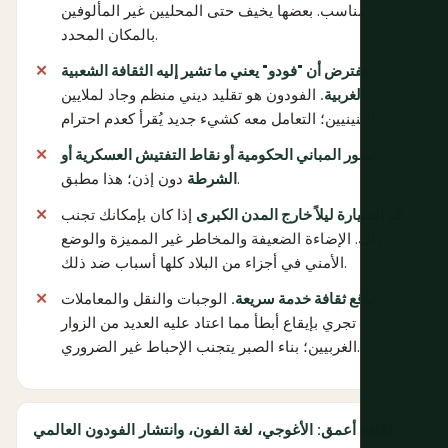
مناسب. بعضها يخيف حتى المحليين غير المألوفين
بالمكان المحدد.
تفترض أن "فودو" يعني ما تشير إليه الثقافة الشعبية
الغربية.
الفودون هو تقليد ديني منظم وجاد لملايين
البنينيين؛ التعامل معه كشيء جديد يُقرأ كعدم احترام.
تصور المباني الحكومية أو نقاط التفتيش العسكرية أو
دون إذن؛ هذا مطبق.
الشرطة
قد السيارة ليلاً خارج المدن الكبرى
إذا كان بإمكانك تجنب
ذلك. الإضاءة الضعيفة والمخاطر غير المميزة والوضع
الأمني في أجزاء من البلاد كلها أسباب ضد ذلك.
توقع ثقافة خدمة سريعة.
الوجبات والنقل والمعاملات
تجري بإيقاع أبطأ مما اعتاد عليه العديد من الزوار
الغربيين؛ بناء الصبر يتجنب الإحباط غير الضروري.
ثقافة أعمق: الأغوجي، لغة الفون، وانتشار الفودون العالمي