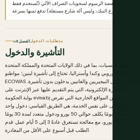
منخفضة الرسوم لسحوبات الصراف الآلي (تُستخدم فقط
داخل فرع البنك، وليس آلة شارع مستقلة) تدفع ثمنها بسرعة.
متطلبات الدخول
الفصل 08
التأشيرة والدخول
معظم الجنسيات، بما في ذلك الولايات المتحدة والمملكة المتحدة
والاتحاد الأوروبي وكندا وأستراليا، تحتاج إلى تأشيرة لبنين؛ مواطنو
ECOWAS مثل النيجيريين والغانيين يدخلون بدون تأشيرة.
التأشيرة الإلكترونية، التي يتم التقديم عليها عبر الإنترنت على
بوابة الحكومة evisa.bj بدلاً من المواقع الخارجية التي تفرض
رسومًا أعلى على نفس الخدمة، هي الطريق القياسي: دخول واحد
لمدة 30 يومًا يكلف حوالي 50 يورو ودخول متعدد لمدة 30 يومًا
حوالي 75 يورو، مع معالجة تستغرق عادةً 3 إلى 5 أيام عمل. قدم
الطلب قبل أسبوع على الأقل من المغادرة.