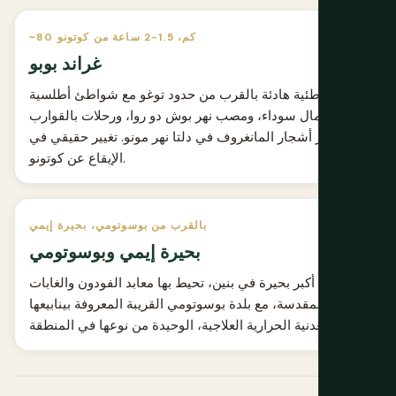
~80 كم، 1.5-2 ساعة من كوتونو
غراند بوبو
بلدة شاطئية هادئة بالقرب من حدود توغو مع شواطئ أطلسية
ذات رمال سوداء، ومصب نهر بوش دو روا، ورحلات بالقوارب
عبر أشجار المانغروف في دلتا نهر مونو. تغيير حقيقي في
الإيقاع عن كوتونو.
بالقرب من بوسوتومي، بحيرة إيمي
بحيرة إيمي وبوسوتومي
ثاني أكبر بحيرة في بنين، تحيط بها معابد الفودون والغابات
المقدسة، مع بلدة بوسوتومي القريبة المعروفة بينابيعها
المعدنية الحرارية العلاجية، الوحيدة من نوعها في المنطقة.