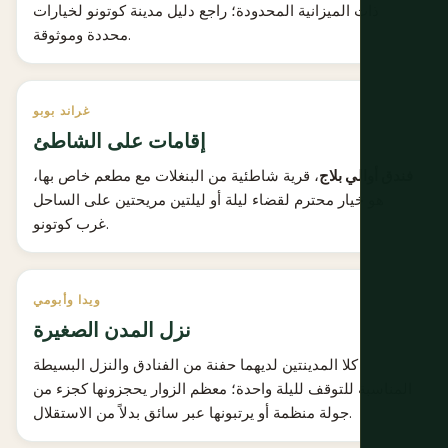
ذات الميزانية المحدودة؛ راجع
دليل مدينة كوتونو
لخيارات
محددة وموثوقة.
غراند بوبو
إقامات على الشاطئ
فندق أوالي بلاج
، قرية شاطئية من البنغلات مع مطعم خاص بها،
هو خيار محترم لقضاء ليلة أو ليلتين مريحتين على الساحل
غرب كوتونو.
ويدا وأبومي
نزل المدن الصغيرة
كلا المدينتين لديهما حفنة من الفنادق والنزل البسيطة
المناسبة للتوقف لليلة واحدة؛ معظم الزوار يحجزونها كجزء من
جولة منظمة أو يرتبونها عبر سائق بدلاً من الاستقلال.