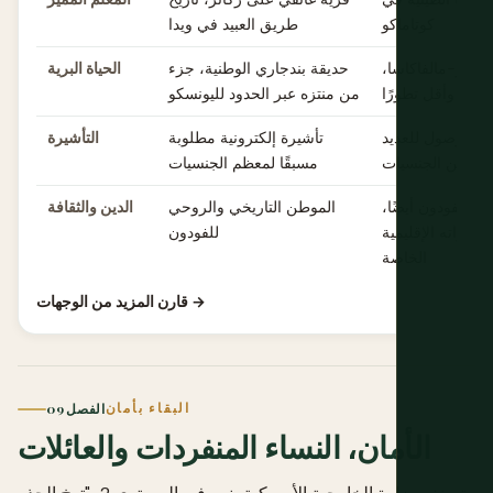
كوتاماكو
طريق العبيد في ويدا
فازاو-مالفاكاسا،
حديقة بندجاري الوطنية، جزء
الحياة البرية
أصغر وأقل تطورًا
من منتزه عبر الحدود لليونسكو
ند الوصول للعديد
تأشيرة إلكترونية مطلوبة
التأشيرة
من الجنسيات
مسبقًا لمعظم الجنسيات
ي للفودون أيضًا،
الموطن التاريخي والروحي
الدين والثقافة
تغيراته الإقليمية
للفودون
الخاصة
قارن المزيد من الوجهات →
البقاء بأمان
الفصل 09
الأمان، النساء المنفردات والعائلات