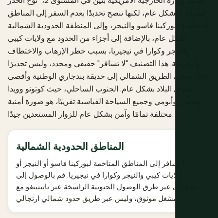
تصنف وزارة الخارجية الأمريكية بنين في المستوى 2، "توخ الحذر
المتزايد"، بشكل عام، لكنها تنصح تحديدًا بعدم السفر إلى المناطق
المتاخمة لبوركينا فاسو والنيجر، وإلى المنطقة الحدودية الشمالية
بشكل عام، بالإضافة إلى أجزاء من الحدود مع ولايات كيبي
والنيجر وكوارا في نيجيريا، بسبب خطر الإرهاب والاختطاف
والجريمة. هذا التصنيف "لا تسافر" حقيقي ومحدد، وليس تحذيرًا
عامًا: يغطي الطريق الشمالي إلى حديقة بندجاري الوطنية وأقصى
شمال البلاد بشكل عام. الجنوب الساحلي، حيث كوتونو وويدا
وغانفي وأبومي وجميع السياحة القياسية تقريبًا، هو صورة أمنية
مختلفة تمامًا وآمن بشكل عام للزوار المستعدين جيدًا.
المناطق الحدودية الشمالية
لا تسافر إلى المناطق المتاخمة لبوركينا فاسو أو النيجر أو
ولايات كيبي والنيجر وكوارا في نيجيريا. قم بالوصول إلى
بندجاري عبر طرق الوصول الجنوبية الراسخة عبر ناتيتينغو مع
مشغل موثوق، وليس عبر طريق حدود شمالي ارتجالي.