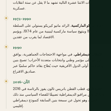
السنوات الاثنتا عشرة التالية تشهد ما لا يقل عن ستة انقلابات
عسكرية.
1972-1990
حقبة كيريكو الماركسية.
الرائد ماتيو كيريكو يستولي على السلطة
عام 1972 وينتهج سياسة ماركسية لينينية من عام 1974، ويؤمم
الاقتصاد لما يقرب من عقدين.
1990
الانتقال الديمقراطي.
في مواجهة الاحتجاجات الجماهيرية، يوافق
كيريكو على مؤتمر وطني وانتخابات متعددة الأحزاب؛ تصبح بنين
واحدة من أولى الدول الأفريقية حيث يُطاح بقائد حاكم سلميًا عبر
صناديق الاقتراع.
2016-الآن
حقبة تالون.
قطب القطن باتريس تالون يفوز بالرئاسة في 2016
و2021؛ وثق مراقبو الديمقراطية تضييقًا للفضاء السياسي منذ ذلك
الحين، وهو تحول عن سمعة بنين السابقة كنموذج ديمقراطي
إقليمي.