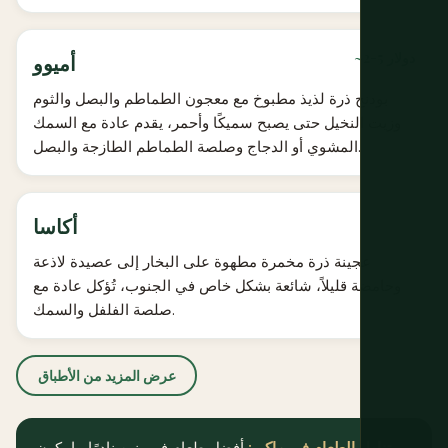
~2-5 دولار
أميوو
بودنج ذرة لذيذ مطبوخ مع معجون الطماطم والبصل والثوم
وزيت النخيل حتى يصبح سميكًا وأحمر، يقدم عادة مع السمك
المشوي أو الدجاج وصلصة الطماطم الطازجة والبصل.
أكاسا
عجينة ذرة مخمرة مطهوة على البخار إلى عصيدة لاذعة
وحامضة قليلاً، شائعة بشكل خاص في الجنوب، تُؤكل عادة مع
صلصة الفلفل والسمك.
عرض المزيد من الأطباق