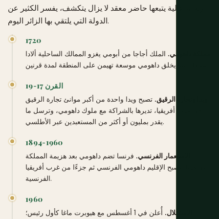
تاريخية عالية يتبعها حاضر معقد لا يزال يتكشف، يفسر الكثير عن
الدولة التي يلتقي بها الزائر اليوم.
1720
مملكة داهومي.
الملك أجاجا من أبومي يغزو الممالك الساحلية ألادا
وويدا، مما يخلق داهومي موسعة تهيمن على المنطقة لمدة قرنين.
القرن 17-19
ويدا وتجارة الرقيق.
تصبح ويدا واحدة من أكبر موانئ تجارة الرقيق
في غرب أفريقيا، تديرها بالشراكة مع ملوك داهومي، وترسل ما
يقدر بمليون أو أكثر من المستعبدين عبر الأطلسي.
1894-1960
الاستعمار الفرنسي.
فرنسا تضم داهومي بعد هزيمة المملكة
عسكريًا؛ تصبح الإقليم داهومي الفرنسي ثم جزءًا من غرب أفريقيا
الفرنسية.
1960
الاستقلال.
أُعلن في 1 أغسطس مع هيوبرت ماغا كأول رئيس؛