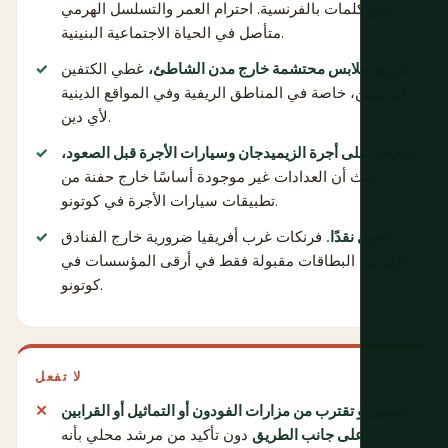
بضع كلمات بالفرنسية. احترام العمر والتسلسل الهرمي
متأصل في الحياة الاجتماعية البنينية.
ارتدي ملابس محتشمة خارج مدن الشاطئ،
غطي الكتفين
والركبتين، خاصة في المناطق الريفية وفي المواقع الدينية
لأي دين.
تفاوض على أجرة الزيميدجان وسيارات الأجرة قبل الصعود،
حيث أن العدادات غير موجودة أساسًا خارج حفنة من
تطبيقات سيارات الأجرة في كوتونو.
احمل نقدًا.
فرنكات غرب أفريقيا ضرورية خارج الفنادق
الدولية؛ البطاقات مقبولة فقط في أرقى المؤسسات في
كوتونو.
لا تفعل
تلمس أو تقترب من مزارات الفودون أو التماثيل أو القرابين
على جانب الطريق
دون تأكيد من مرشد محلي بأنه