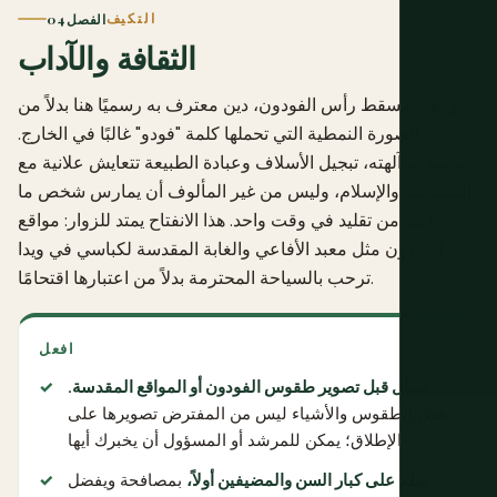
التكيف
الفصل 04
الثقافة والآداب
بنين هي مسقط رأس الفودون، دين معترف به رسميًا هنا بدلاً من
الصورة النمطية التي تحملها كلمة "فودو" غالبًا في الخارج.
مجموعة آلهته، تبجيل الأسلاف وعبادة الطبيعة تتعايش علانية مع
المسيحية والإسلام، وليس من غير المألوف أن يمارس شخص ما
أكثر من تقليد في وقت واحد. هذا الانفتاح يمتد للزوار: مواقع
الفودون مثل معبد الأفاعي والغابة المقدسة لكباسي في ويدا
ترحب بالسياحة المحترمة بدلاً من اعتبارها اقتحامًا.
افعل
اسأل قبل تصوير طقوس الفودون أو المواقع المقدسة.
بعض الطقوس والأشياء ليس من المفترض تصويرها على
الإطلاق؛ يمكن للمرشد أو المسؤول أن يخبرك أيها.
سلم على كبار السن والمضيفين أولاً،
بمصافحة ويفضل