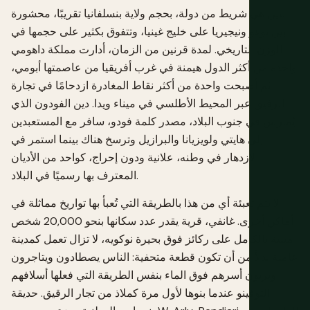
بنين هي شريط من دولة، بحجم ولاية بنسلفانيا تقريبًا، محشورة
بين توغو ونيجيريا على خليج غينيا، وتتفوق بكثير على حجمها في
الوزن التاريخي. لمدة قرنين من الزمان، أدارت مملكة داهومي
واحدة من أكثر الدول هيمنة في غرب أفريقيا من عاصمتها أبومي،
ثم أصبحت واحدة من أكثر نقاط المغادرة ازدحامًا في تجارة
الرقيق عبر المحيط الأطلسي في ميناء ويدا. دين الفودون الذي
يُمارس في جنوب البلاد، مصدر كلمة فودو، سافر مع المستعبدين
إلى هايتي ولويزيانا والبرازيل وترسخ هناك بينما استمر في
الازدهار في وطنه، علانية ودون إحراج، كواحد من الأديان
المعترف بها رسميًا في البلاد.
لا يتم تعبئة أي من هذا بالطريقة التي تُعبأ بها تواريخ مماثلة في
أماكن أخرى. غانفي، قرية يقدر عدد سكانها بنحو 20,000 شخص
مبنية بالكامل على ركائز فوق بحيرة نوكويه، لا تزال تعمل كمدينة
عاملة بدلاً من أن تكون قطعة متحفية: الناس يصطادون ويتاجرون
ويربون أسرهم فوق الماء بنفس الطريقة التي فعلها أسلافهم
التوفينو عندما بنوها لأول مرة كملاذ من تجار الرقيق. حديقة