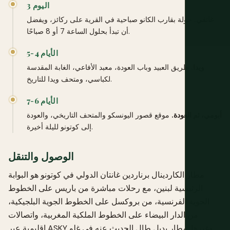
اليوم 3
غانفي.
جولة بقارب الكانو صباحية في القرية على ركائز، ويفضل
أن تبدأ بحلول الساعة 7 أو 8 صباحًا.
الأيام 4-5
ويدا.
طريق العبيد وباب العودة، معبد الأفاعي، الغابة المقدسة
لكباسي، ومتحف ويدا للتاريخ.
الأيام 6-7
أبومي، ثم العودة.
موقع قصور اليونسكو والمتحف التاريخي، والعودة
إلى كوتونو لليلة أخيرة.
الوصول والتنقل
مطار الكاردينال برناردين غانتان الدولي في كوتونو هو البوابة
الرئيسية لبنين، مع رحلات مباشرة من باريس على الخطوط
الجوية الفرنسية، من بروكسل على الخطوط الجوية البلجيكية،
من الدار البيضاء على الخطوط الملكية المغربية، واتصالات
إقليمية عبر ASKY وغيرها. مطار بديل طال الحديث عنه في غلو