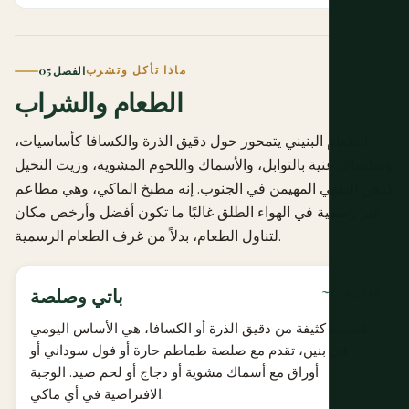
ماذا تأكل وتشرب
الفصل 05
الطعام والشراب
الطعام البنيني يتمحور حول دقيق الذرة والكسافا كأساسيات،
وصلصات غنية بالتوابل، والأسماك واللحوم المشوية، وزيت النخيل
كدهن الطهي المهيمن في الجنوب. إنه مطبخ الماكي، وهي مطاعم
غير رسمية في الهواء الطلق غالبًا ما تكون أفضل وأرخص مكان
لتناول الطعام، بدلاً من غرف الطعام الرسمية.
~2-4 دولار
باتي وصلصة
عصيدة كثيفة من دقيق الذرة أو الكسافا، هي الأساس اليومي
في بنين، تقدم مع صلصة طماطم حارة أو فول سوداني أو
أوراق مع أسماك مشوية أو دجاج أو لحم صيد. الوجبة
الافتراضية في أي ماكي.