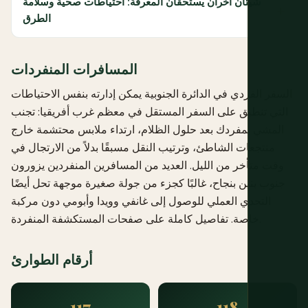
شيئان آخران يستحقان المعرفة: احتياطات صحية وسلامة
الطرق
المسافرات المنفردات
السفر الفردي في الدائرة الجنوبية يمكن إدارته بنفس الاحتياطات
التي تنطبق على السفر المستقل في معظم غرب أفريقيا: تجنب
المشي بمفردك بعد حلول الظلام، ارتداء ملابس محتشمة خارج
منتجعات الشاطئ، وترتيب النقل مسبقًا بدلاً من الارتجال في
وقت متأخر من الليل. العديد من المسافرين المنفردين يزورون
جنوب بنين بنجاح، غالبًا كجزء من جولة صغيرة موجهة تحل أيضًا
التحدي العملي للوصول إلى غانفي وويدا وأبومي دون مركبة
.
خاصة. تفاصيل كاملة على صفحات
المستكشفة المنفردة
أرقام الطوارئ
117
118