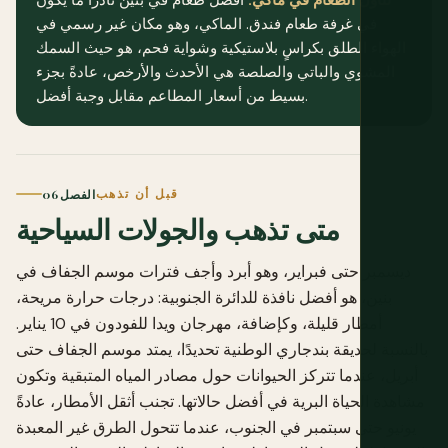
تناول الطعام في ماكي:
أفضل طعام في بنين نادرًا ما يكون
في غرفة طعام فندق. الماكي، وهو مكان غير رسمي في
الهواء الطلق بكراسٍ بلاستيكية وشواية فحم، هو حيث السمك
المشوي والباتي والصلصة هي الأحدث والأرخص، عادةً بجزء
بسيط من أسعار المطاعم مقابل وجبة أفضل.
قبل أن تذهب
الفصل 06
متى تذهب والجولات السياحية
ديسمبر حتى فبراير، وهو أبرد وأجف فترات موسم الجفاف في
بنين، هو أفضل نافذة للدائرة الجنوبية: درجات حرارة مريحة،
أمطار قليلة، وكإضافة، مهرجان ويدا للفودون في 10 يناير.
بالنسبة لحديقة بندجاري الوطنية تحديدًا، يمتد موسم الجفاف حتى
أبريل، عندما تتركز الحيوانات حول مصادر المياه المتبقية وتكون
مشاهدة الحياة البرية في أفضل حالاتها. تجنب أثقل الأمطار، عادةً
يونيو حتى سبتمبر في الجنوب، عندما تتحول الطرق غير المعبدة