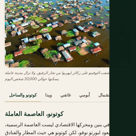
غانفي: بناها شعب التوفينو على ركائز ليهربوا من تجار الرقيق، ولا تزال مدينة عاملة
يسكنها حوالي 20,000 شخص اليوم.
بندجاري والشمال
أبومي
غانفي
ويدا
كوتونو والساحل
كوتونو، العاصمة العاملة
أكبر مدينة في بنين ومحركها الاقتصادي ليست العاصمة الرسمية،
هذا اللقب يعود لبورتو نوفو، لكن كوتونو هي حيث المطار والفنادق