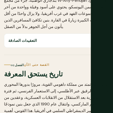
بندجاري الوطنية، جزء من مجمع W-Arly-Pendjari العابر للحدود
المدرج ضمن اليونسكو، يحتوي على أسود وفيلة وواحدة من آخر
مجموعات الفهد في غرب أفريقيا، ولا يزال واحدًا من أقل
المتنزهات الكبيرة زيارةً في القارة. بنين تكافئ المسافرين الذين
يأتون من أجل الجوهر بدلاً من الصقل.
التعقيدات الصادقة
القصة حتى الآن
الفصل 02
تاريخ يستحق المعرفة
قصة بنين تمتد من مملكة داهومي القوية، مرورًا بدورها المحوري
في تجارة الرقيق عبر الأطلسي، إلى الاستعمار الفرنسي، ثم فترة
مضطربة بعد الاستقلال من الانقلابات العسكرية، وعقدين من
الحكم الماركسي، وانتقال عام 1990 الذي جعل بنين نموذجًا
للتغيير الديمقراطي السلمي في أفريقيا. هذا القوس، أهمية