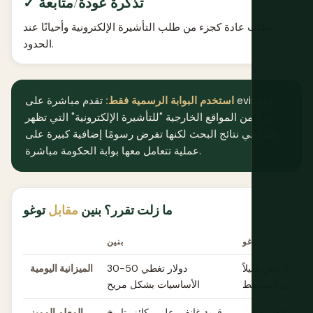
✓ تذكرة عودة/متابعة
يُطلب عادة كجزء من طلب التأشيرة الإلكترونية وأحيانًا عند
الحدود.
استخدم البوابة الرسمية فقط:
تقدم مباشرة على evisa.bj
بدلاً من المواقع الخارجية "للتأشيرة الإلكترونية" التي تظهر
جيدًا في نتائج البحث لكنها تفرض رسومًا إضافية كبيرة على
عملية تتعامل معها بوابة الحكومة مباشرة.
ما زلت تقرر؟ بنين
مقابل
توغو
توغو
بنين
اثل، أرخص قليلاً
30-50 دولار تغطي
الميزانية اليومية
في المتوسط
الأساسيات بشكل مريح
ماريبا الطينية في
قرية غانفي على ركائز، تاريخ
المعلم المميز