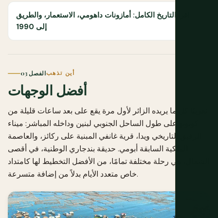
اقرأ التاريخ الكامل: أمازونات داهومي، الاستعمار، والطريق
إلى 1990
أين تذهب
الفصل 03
أفضل الوجهات
تقريبًا كل ما يريده الزائر لأول مرة يقع على بعد ساعات قليلة من
كوتونو على طول الساحل الجنوبي لبنين وداخله المباشر: ميناء
الرقيق التاريخي ويدا، قرية غانفي المبنية على ركائز، والعاصمة
الملكية السابقة أبومي. حديقة بندجاري الوطنية، في أقصى
الشمال، هي رحلة مختلفة تمامًا، من الأفضل التخطيط لها كامتداد
خاص متعدد الأيام بدلاً من إضافة متسرعة.