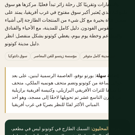
والسفارات وتقريبًا كل رحلة زائر تبدأ فعليًا. مركزها هو سوق
دانتوكبا، الذي يُعتبر أكبر سوق مفتوح في غرب أفريقيا، يمتد على
ضفتي قناة بحيرة مع كل شيء من المنتجات الطازجة إلى أشياء
طقوس الفودون. دليل كامل للمدينة، مع الأحياء والفنادق
والمطاعم وخطة يوم بيوم، يغطي كوتونو بشكل منفصل: انظر
.
دليل مدينة كوتونو
دليل مدينة كامل متوفر
مؤسسة زينسو للفن المعاصر
سوق دانتوكبا
إضافة سهلة:
بورتو نوفو، العاصمة الرسمية لبنين، على بعد
حوالي ساعة من كوتونو وتضم متحف هونميه الملكي، متحف
دا سيلفا للتراث الأفريقي البرازيلي، وكنيسة أفريقية برازيلية
من القرن التاسع عشر تم تحويلها لاحقًا إلى مسجد، وهو أحد
المباني الأكثر لفتًا للنظر بصريًا في غرب أفريقيا.
يعرفه المحليون:
السمك الطازج في كوتونو ليس في مطعم،