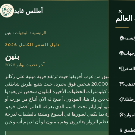
×
أطلس غايد
لعالم
الرئيسية
›
الوجهات
› بنين
ئيسية
🏠
دليل السفر الكامل 2026
بنين
وجهات
🌍
آخر تحديث يوليو 2026
السفر
📮
شريط ضيق من غرب أفريقيا حيث ترتفع قرية مبنية على ركائز
يسكنها 20,000 شخص فوق بحيرة، حيث يتتبع طريق شاطئي
 تذهب؟
❓
بطول أربعة كيلومترات الخطوات الأخيرة لمليون شخص لم يعودوا
أبدًا، وحيث دين ولد هنا، الفودون، أصبح له الآن أتباع من بورت أو
حلتك
📋
برنس إلى نيو أورليانز تحت الاسم الذي يعرفه العالم أفضل: فودو.
بنين صغيرة بما يكفي لعبورها في أسبوع ومليئة بالطبقات لدرجة
لموارد
🛠️
أن معظم الزوار يغادرون وهم يتمنون لو أن لديهم أسبوعين.
تطبيق
📱