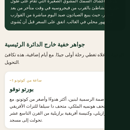
بل في أكشاك السمك المشوي الصغيرة التي تُقام على طول
طريق الشاطئ بالقرب من فيجروسيه في وقت متأخر من بعد
الظهر، حيث يبيع الصيادون صيد اليوم مباشرة من القوارب
لجمهور محلي في الغالب. اتفق على السعر قبل أن يُشوى.
جواهر خفية خارج الدائرة الرئيسية
الوجهات أعلاه تغطي رحلة أولى جيدًا. مع أيام إضافية، هذه تكافئ
التحويل.
~1 ساعة من كوتونو
بورتو نوفو
العاصمة الرسمية لبنين، أكثر هدوءًا وأصغر من كوتونو، مع
متحف هونميه الملكي، متحف دا سيلفا للتراث الأفريقي
البرازيلي، وكنيسة أفريقية برازيلية من القرن التاسع عشر
تحولت إلى مسجد.