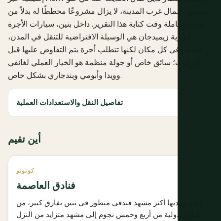
دجيجبي، شمال غرب المدينة، لا يزال مشروعًا مخططًا له بدلاً من
منشأة عاملة وقت كتابة هذا التقرير. داخل بنين، سيارات الأجرة
النارية زيميدجان هي الوسيلة الافتراضية للتنقل في المدن،
رخيصة وفي كل مكان لكنها تتطلب أجرة يتم التفاوض عليها قبل
الركوب؛ سائق خاص أو جولة منظمة هو الخيار العملي لغانفي
وويدا وأبومي وبندجاري بشكل خاص.
تفاصيل النقل والاستعدادات العملية
أين تقيم
كوتونو
فنادق العاصمة
كوتونو لديها أكثر مشهد فندقي متطور في بنين بفارق كبير، من
فنادق دولية من أربع وخمس نجوم إلى مشهد متزايد من النزل