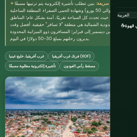
إجابة سريعة:
بنين تتطلب تأشيرة إلكترونية يتم ترتيبها مسبقًا
(حوالي 50 يورو) وشهادة الحمى الصفراء. المنطقة الساحلية
الجنوبية، حيث تحدث كل السياحة تقريبًا، آمنة بشكل عام؛ المناطق
الحدودية الشمالية هي منطقة "لا تسافر" حقيقية. أفضل وقت
ي قهوة
☕
للزيارة من ديسمبر إلى فبراير؛ المسافرون ذوو الميزانية المحدودة
يديرون رحلتهم بمبلغ 30-50 دولارًا في اليوم.
فرنك غرب أفريقيا (XOF)
غرب أفريقيا، خليج غينيا
مسقط رأس الفودون
تأشيرة إلكترونية مطلوبة مسبقًا