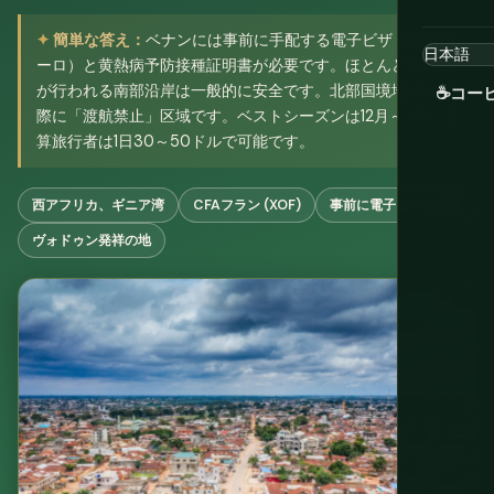
簡単な答え：
ベナンには事前に手配する電子ビザ（約50ユ
ーロ）と黄熱病予防接種証明書が必要です。ほとんどの観光
が行われる南部沿岸は一般的に安全です。北部国境地域は実
☕
コー
際に「渡航禁止」区域です。ベストシーズンは12月～2月。予
算旅行者は1日30～50ドルで可能です。
西アフリカ、ギニア湾
CFAフラン (XOF)
事前に電子ビザが必要
ヴォドゥン発祥の地