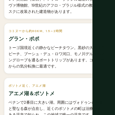
ヴァ博物館、19世紀のアフロ・ブラジル様式の教会がモ
スクに改装された建造物があります。
コトヌーから約80KM、1.5～2時間
グラン・ポポ
トーゴ国境近くの静かなビーチタウン。黒砂の大西洋岸
ビーチ、ブーシュ・デュ・ロワ河口、モノ川デルタのマ
ングローブを通るボートトリップがあります。コトヌー
からの気分転換に最適です。
ポソトメ近く、アエメ湖
アエメ湖＆ポソトメ
ベナンで2番目に大きい湖。周囲にはヴォドゥンの神殿
と聖なる森が点在し、近くのポソトメの町は治療効果の
ある温泉で知られ、この地域で唯一の温泉です。