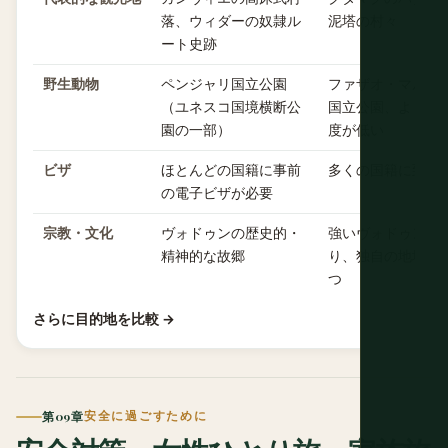
落、ウィダーの奴隷ル
泥塔の村々
ート史跡
野生動物
ペンジャリ国立公園
ファザオ・マルフ
（ユネスコ国境横断公
国立公園、より小
園の一部）
度が低い
ビザ
ほとんどの国籍に事前
多くの国籍に到着
の電子ビザが必要
宗教・文化
ヴォドゥンの歴史的・
強いヴォドゥンの
精神的な故郷
り、独自の地域的
つ
さらに目的地を比較 →
第09章
安全に過ごすために