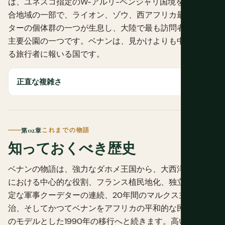
は、ユネスコ指定のW-アルリ-ペンジャリ国境を越える複
合地域の一部で、ライオン、ゾウ、西アフリカ最後のチー
ターの個体群の一つが生息し、大陸で最も訪問者の少ない
主要公園の一つです。ベナンは、見かけよりも中身を求め
る旅行者に報いる国です。
正直な複雑さ
第02章
これまでの物語
知っておくべき歴史
ベナンの物語は、強力なダホメ王国から、大西洋奴隷貿易
における中心的な役割、フランス植民地化、独立後の不安
定な軍事クーデターの連続、20年間のマルクス主義統
治、そしてかつてベナンをアフリカの平和的な民主的変革
のモデルとした1990年の移行へと続きます。高い歴史的