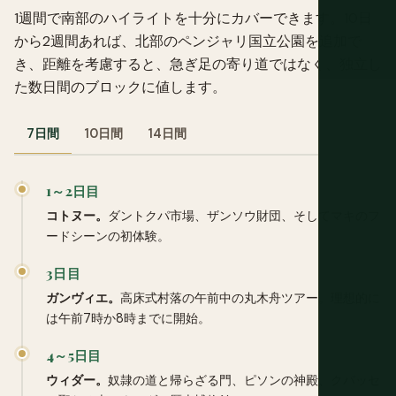
1週間で南部のハイライトを十分にカバーできます。10日
から2週間あれば、北部のペンジャリ国立公園を追加で
き、距離を考慮すると、急ぎ足の寄り道ではなく、独立し
た数日間のブロックに値します。
7日間
10日間
14日間
1～2日目
コトヌー。
ダントクパ市場、ザンソウ財団、そしてマキのフ
ードシーンの初体験。
3日目
ガンヴィエ。
高床式村落の午前中の丸木舟ツアー。理想的に
は午前7時か8時までに開始。
4～5日目
ウィダー。
奴隷の道と帰らざる門、ピソンの神殿、クパッセ