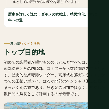
ルとしての評判からの変化を示しています。
歴史を詳しく読む：ダホメの女戦士、植民地化、1990
年への道
第03章
行くべき場所
トップ目的地
初めての訪問者が望むもののほとんどすべては、ベナンの
南部沿岸とその内陸部、コトヌーから数時間以内にありま
す。歴史的な奴隷港ウィダー、高床式村落ガンヴィエ、か
つての王都アボメイ。はるか北部のペンジャリ国立公園は
まったく別の旅であり、急ぎ足の追加ではなく、独立した
数日間の延長として計画するのが最善です。