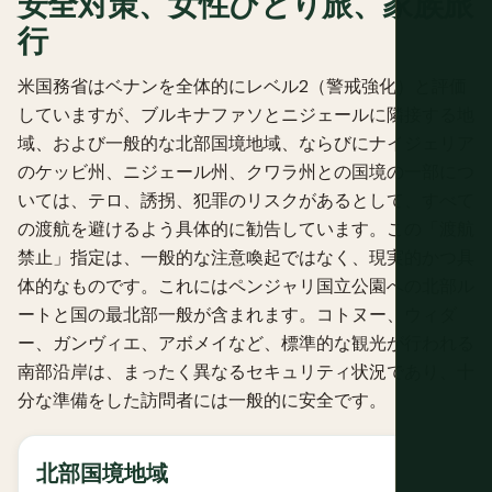
安全対策、女性ひとり旅、家族旅
行
米国務省はベナンを全体的にレベル2（警戒強化）と評価
していますが、ブルキナファソとニジェールに隣接する地
域、および一般的な北部国境地域、ならびにナイジェリア
のケッビ州、ニジェール州、クワラ州との国境の一部につ
いては、テロ、誘拐、犯罪のリスクがあるとして、すべて
の渡航を避けるよう具体的に勧告しています。この「渡航
禁止」指定は、一般的な注意喚起ではなく、現実的かつ具
体的なものです。これにはペンジャリ国立公園への北部ル
ートと国の最北部一般が含まれます。コトヌー、ウィダ
ー、ガンヴィエ、アボメイなど、標準的な観光が行われる
南部沿岸は、まったく異なるセキュリティ状況であり、十
分な準備をした訪問者には一般的に安全です。
北部国境地域