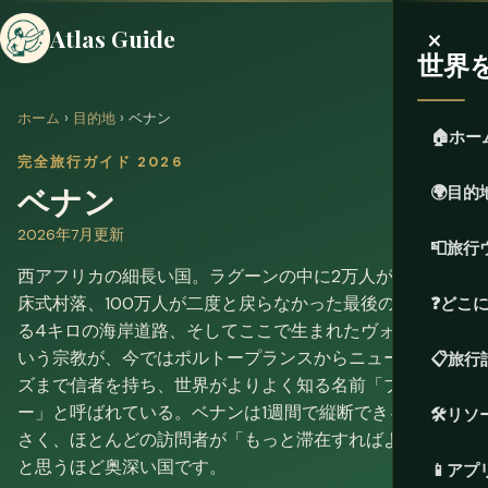
×
Atlas Guide
世界
ホーム
›
目的地
› ベナン
🏠
ホー
完全旅行ガイド 2026
ベナン
🌍
目的
2026年7月更新
📮
旅行
西アフリカの細長い国。ラグーンの中に2万人が暮らす高
床式村落、100万人が二度と戻らなかった最後の道をたど
❓
どこ
る4キロの海岸道路、そしてここで生まれたヴォドゥンと
いう宗教が、今ではポルトープランスからニューオーリン
📋
旅行
ズまで信者を持ち、世界がよりよく知る名前「ブードゥ
ー」と呼ばれている。ベナンは1週間で縦断できるほど小
🛠️
リソ
さく、ほとんどの訪問者が「もっと滞在すればよかった」
と思うほど奥深い国です。
📱
アプ