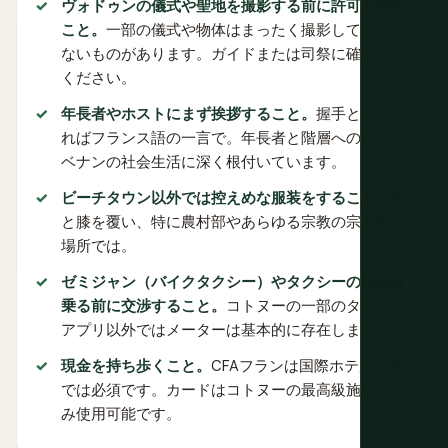
ヴォドゥンの儀式や聖地を撮影する前に許可を得る
こと。
一部の儀式や物体はまったく撮影してはいけ
ないものがあります。ガイドまたは司祭に確認して
ください。
年長者やホストにまず挨拶すること。
握手と、でき
ればフランス語の一言で。年長者と階層への敬意は
ベナンの社会生活に深く根付いています。
ビーチタウン以外では控えめな服装をすること。
肩
と膝を覆い、特に農村部やあらゆる宗教の宗教的な
場所では。
ゼミジャン（バイクタクシー）やタクシーの料金は
乗る前に交渉すること。
コトヌーの一部のタクシー
アプリ以外ではメーターは基本的に存在しません。
現金を持ち歩くこと。
CFAフランは国際ホテル以外
では必須です。カードはコトヌーの最高級施設での
み使用可能です。