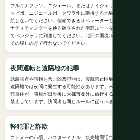
ブルキナファソ、ニジェール、またはナイジェリアのケ
ッビ州、ニジェール州、クワラ州に隣接する地域には渡
航しないでください。信頼できるオペレーターとともに
ナティティングーを通る確立された南部ルートを経由し
てペンジャリに到達してください。北部の国境ルートを
その場しのぎで行わないでください。
夜間運転と遠隔地の犯罪
武装強盗や誘拐を含む凶悪犯罪は、渡航禁止区域外でも
遠隔地では夜間に発生する可能性があります。米国大使
館自体が、職員が日没後に大都市圏外に旅行することを
禁止しています。訪問者も同じルールに従うべきです。
軽犯罪と詐欺
コトヌーの市場、バスターミナル、観光地周辺ではスリ