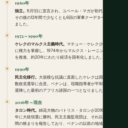
1960年
独立。
8月1日に宣言され、ユベール・マガが初代大統領に。
その後の12年間で少なくとも6回の軍事クーデターが発生し
ました。
1972～1990年
ケレクのマルクス主義時代。
マチュー・ケレク少佐が1972年
に権力を掌握し、1974年からマルクス・レーニン主義政策
を推進、約20年にわたり経済を国有化しました。
1990年
民主化移行。
大規模な抗議に直面したケレクは国民会議と複
数政党選挙に合意。ベナンは、現職指導者が平和的に投票で
退陣した最初のアフリカ諸国の一つとなりました。
2016年～現在
タロン時代。
綿花大物のパトリス・タロンが2016年と2021
年に大統領選に勝利。民主主義監視団は、それ以降の政治空
間の狭まりを報告しており、ベナンの以前の地域的民主モデ