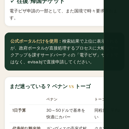
✓ 往復/帰国チケット
電子ビザ申請の一部として、また国境で時々要求されま
す。
公式ポータルだけを使用：
検索結果で上位に表示される
が、政府ポータルが直接処理するプロセスに大幅なマー
クアップを課すサードパーティの「電子ビザ」サイトで
はなく、evisa.bjで直接申請してください。
まだ迷っている？ ベナン
vs
トーゴ
ベナン
トーゴ
1日予算
30～50ドルで基本を
同程度、平均的に
快適にカバー
い
代表的な観光地
ガンヴィエの高床式村
クタマクのバタマ