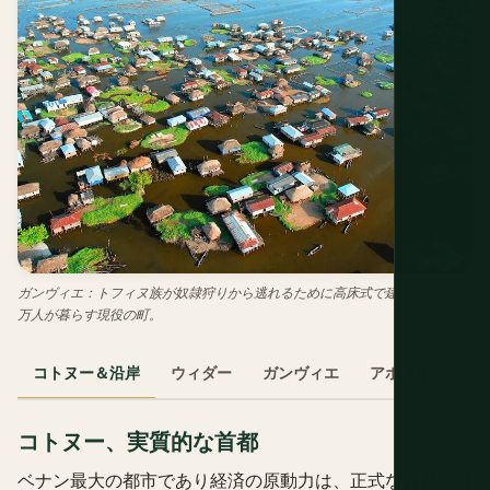
ガンヴィエ：トフィヌ族が奴隷狩りから逃れるために高床式で建設。今も約2
万人が暮らす現役の町。
コトヌー＆沿岸
ウィダー
ガンヴィエ
アボメイ
ペ
コトヌー、実質的な首都
ベナン最大の都市であり経済の原動力は、正式な首都では