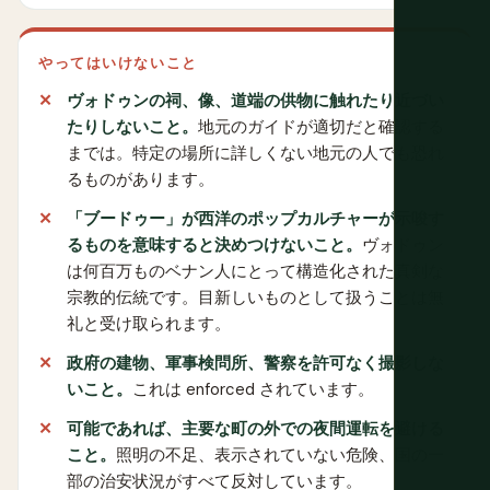
やってはいけないこと
ヴォドゥンの祠、像、道端の供物に触れたり近づい
たりしないこと。
地元のガイドが適切だと確認する
までは。特定の場所に詳しくない地元の人でも恐れ
るものがあります。
「ブードゥー」が西洋のポップカルチャーが示唆す
るものを意味すると決めつけないこと。
ヴォドゥン
は何百万ものベナン人にとって構造化された真剣な
宗教的伝統です。目新しいものとして扱うことは無
礼と受け取られます。
政府の建物、軍事検問所、警察を許可なく撮影しな
いこと。
これは enforced されています。
可能であれば、主要な町の外での夜間運転を避ける
こと。
照明の不足、表示されていない危険、国の一
部の治安状況がすべて反対しています。