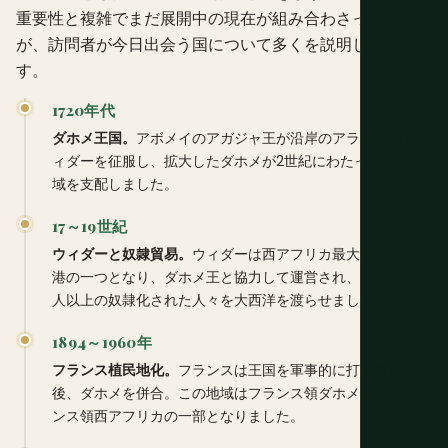
重要性と複雑でまだ展開中の現在が組み合わさったこの弧
が、訪問者が今日出会う国について多くを説明していま
す。
1720年代
ダホメ王国。
アボメイのアガジャ王が沿岸のアラダ王国とウ
ィダーを征服し、拡大したダホメが2世紀にわたってこの地
域を支配しました。
17～19世紀
ウィダーと奴隷貿易。
ウィダーは西アフリカ最大の奴隷貿易
港の一つとなり、ダホメ王と協力して運営され、推定100万
人以上の奴隷化された人々を大西洋を渡らせました。
1894～1960年
フランス植民地化。
フランスは王国を軍事的に打ち負かした
後、ダホメを併合。この地域はフランス領ダホメ、後にフラ
ンス領西アフリカの一部となりました。