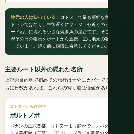
地元の人は知っている：
コトヌーで最も新鮮な魚はレス
トランではなく、午後遅くにフィジョセ近くのビーチロ
ード沿いに現れる小さな焼き魚の屋台です。そこで漁師
がその日の獲物をボートから直接、主に地元の客に販売
しています。焼く前に値段に合意してください。
主要ルート以外の隠れた名所
上記の目的地で初めての旅行は十分にカバーできます。さ
らに日数があれば、これらの寄り道は価値があります。
コトヌーから約1時間
ポルトノボ
ベナンの正式首都。コトヌーより静かでコンパクト。オ
ンメ美術館（王宮）、アフロ・ブラジル遺産のダ・シル