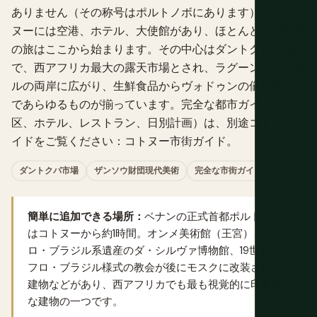
ありません（その称号はポルトノボにあります）が、コト
ヌーには空港、ホテル、大使館があり、ほとんどの訪問者
の旅はここから始まります。その中心はダントクパ市場
で、西アフリカ最大の露天市場とされ、ラグーンチャンネ
ルの両岸に広がり、生鮮食品からヴォドゥンの儀式用具ま
であらゆるものが揃っています。完全な都市ガイド（地
区、ホテル、レストラン、日別計画）は、別途コトヌーガ
イドをご覧ください：
コトヌー市街ガイド
。
ダントクパ市場
ザンソウ財団現代美術
完全な市街ガイドあり
簡単に追加できる場所：
ベナンの正式首都ポルトノボ
はコトヌーから約1時間。オンメ美術館（王宮）、アフ
ロ・ブラジル系遺産のダ・シルヴァ博物館、19世紀のア
フロ・ブラジル様式の教会が後にモスクに改装された
建物などがあり、西アフリカでも最も視覚的に印象的
な建物の一つです。