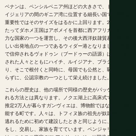
ベナンは、ペンシルベニア州ほどの大きさで、トーゴとナ
イジェリアの間のギニア湾に位置する細長い国で、歴史的
重要性ではそのサイズをはるかに上回ります。2世紀にわ
たってダホメ王国はアボメイを首都に西アフリカで最も強
力な国家の一つを運営し、その後大西洋奴隷貿易の最も忙
しい出発地点の一つであるウィダー港となりました。南部
で信仰されるヴォドゥン（ブードゥーの語源）は、奴隷に
された人々とともにハイチ、ルイジアナ、ブラジルへ渡
り、そこで根付くと同時に、母国でも公然と、恥ずかしが
らずに、公認宗教の一つとして栄え続けました。
これらの歴史は、他の場所で同様の歴史がパッケージ化さ
れる方法とは異なります。ノクエ湖上に高床式で築かれ、
推定2万人が暮らすガンヴィエは、博物館ではなく今も機
能する町です。人々は、トフィヌ族の祖先が奴隷狩りから
逃れるために初めて建設したときと同じように、水上で漁
をし、交易し、家族を育てています。ペンジャリ国立公園