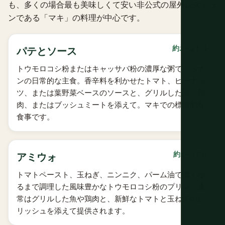
も、多くの場合最も美味しくて安い非公式の屋外レストラ
ンである「マキ」の料理が中心です。
約2～4ドル
パテとソース
トウモロコシ粉またはキャッサバ粉の濃厚な粥で、ベナ
ンの日常的な主食。香辛料を利かせたトマト、ピーナッ
ツ、または葉野菜ベースのソースと、グリルした魚、鶏
肉、またはブッシュミートを添えて。マキでの標準的な
食事です。
約2～5ドル
アミウォ
トマトペースト、玉ねぎ、ニンニク、パーム油で濃くな
るまで調理した風味豊かなトウモロコシ粉のプリン。通
常はグリルした魚や鶏肉と、新鮮なトマトと玉ねぎのレ
リッシュを添えて提供されます。