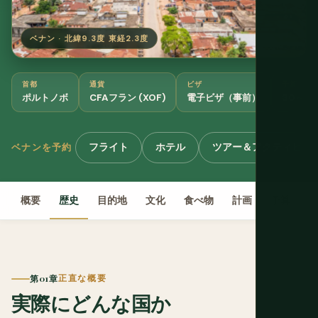
ベナン · 北緯9.3度 東経2.3度
首都
通貨
ビザ
予算
ポルトノボ
CFAフラン (XOF)
電子ビザ（事前）
30～5
フライト
ホテル
ツアー＆アクティビテ
ベナンを予約
概要
歴史
目的地
文化
食べ物
計画
予算
第01章
正直な概要
実際にどんな国か