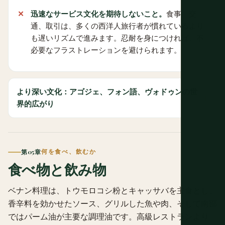
迅速なサービス文化を期待しないこと。
食事、交
通、取引は、多くの西洋人旅行者が慣れているより
も遅いリズムで進みます。忍耐を身につければ、不
必要なフラストレーションを避けられます。
より深い文化：アゴジェ、フォン語、ヴォドゥンの世
界的広がり
第05章
何を食べ、飲むか
食べ物と飲み物
ベナン料理は、トウモロコシ粉とキャッサバを主食とし、
香辛料を効かせたソース、グリルした魚や肉、そして南部
ではパーム油が主要な調理油です。高級レストランより