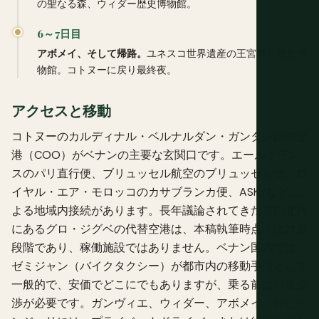
の聖なる森、ウィダー歴史博物館。
6～7日目
アボメイ、そして帰路。
ユネスコ世界遺産の王宮群と歴史博
物館。コトヌーに戻り最終夜。
アクセスと移動
コトヌーのカルディナル・ベルナルダン・ガンタン国際空
港（COO）がベナンの主要な玄関口です。エールフラン
スのパリ直行便、ブリュッセル航空のブリュッセル便、ロ
イヤル・エア・モロッコのカサブランカ便、ASKYなどに
よる地域内接続があります。長年議論されてきた市の北西
にあるグロ・ジグベの代替空港は、本稿執筆時点では計画
段階であり、稼働施設ではありません。ベナン国内では、
ゼミジャン（バイクタクシー）が都市内の移動手段として
一般的で、安価でどこにでもありますが、乗る前に料金交
渉が必要です。ガンヴィエ、ウィダー、アボメイ、特にペ