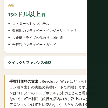
高級
150ドル以上
/日
コトヌーのトップホテル
数日間のプライベートペンジャリサファリ
長距離ドライブの代わりに国内線
全行程でプライベートガイド
クイックリファレンス価格
手数料無料の支出：
Revolut
と
Wise
はどちらもCFAフ
ラン引き出しの実際の為替レートで両替します。ベナ
ンはコトヌーのトップホテル以外はほとんど現金社会
なので、ATM利用（銀行支店内のみ、路上のスタンド
アロンマシンは絶対に使わない）のための低手数料カ