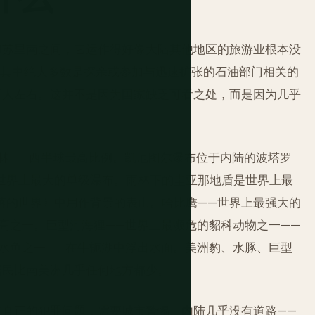
和苏里南之间，它运作得好像大陆其他地区的旅游业根本没
游客，其中绝大多数是探亲或参加与迅速扩张的石油部门相关的
万人左右。这并不是因为国家缺乏可看之处，而是因为几乎
森林——西半球最高比例。凯厄图尔瀑布位于内陆的波塔罗
是世界上最大的单级瀑布。雨林下的圭亚那地盾是世界上最
失落的世界》中用作背景的表山。哈比鹰——世界上最强大的
高之一。巨型河海狸——世界上最濒危的貂科动物之一——
水鱼之一——在牛轭湖中浮出水面。美洲豹、水豚、巨型
居民比南美洲几乎任何地方都少。
有真正的犯罪问题，需要城市警惕。内陆几乎没有道路——