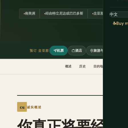
南美洲
经由特立尼达或巴巴多斯
圭亚那元 (GYD)
☕
Buy m
机票
酒店
旅游与活动
评
预订 圭亚那
概述
历史
目的地
文化与礼仪
诚实概述
你真正将要经历