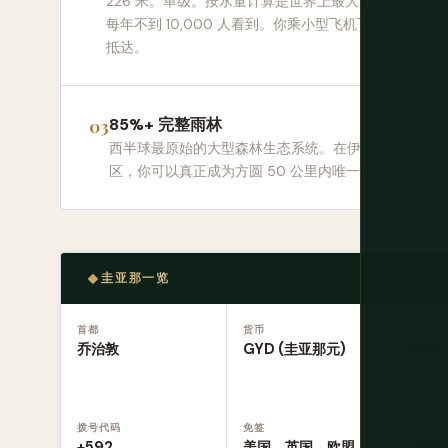
226 米。单级。按水量计算是世界上最大的单级瀑布。
每年不到 10,000 人看到。你乘小型飞机飞越完整森林
抵达。
85%+ 完整雨林
西半球最原始的大型森林生态系统。在伊沃克拉马保护
区，你可以真正成为方圆 50 公里内唯一的人。
圭亚那一览
首都
货币
语言
乔治敦
GYD (圭亚那元)
英语 
拨号代码
免签
驾驶
+592
美国、英国、欧盟、
左侧