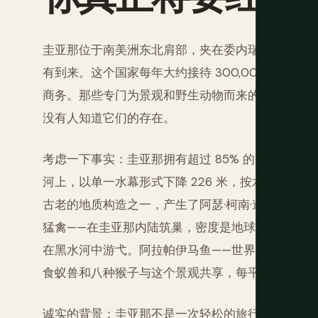
圭亚那位于南美洲东北肩部，夹在委内瑞拉、巴西
有到来。这个国家每年大约接待 300,000 名
商务。那些专门为景观和野生动物而来的人数在数
没有人知道它们的存在。
考虑一下事实：圭亚那拥有超过 85% 的完整原生
河上，以单一水幕形式下降 226 米，按水量计算
古老的地质构造之一，产生了阿瑟·柯南·道尔在《
猛禽——在圭亚那内陆筑巢，密度是地球上剩余的最
在黑水河中游弋。阿拉帕伊马鱼——世界上最大的淡
食蚁兽和八种猴子与这个景观共享，每平方公里的
诚实的背景：圭亚那不是一次轻松的旅行。乔治敦