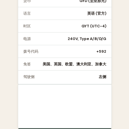
货币
GYD (圭亚那元)
语言
英语 (官方)
时区
GYT (UTC-4)
电源
240V, Type A/B/D/G
拨号代码
+592
免签
美国、英国、欧盟、澳大利亚、加拿大
驾驶侧
左侧