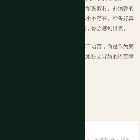
屋按生态旅游标准来说不错，但不是豪华度假村。乔治敦的
运营商外，随意旅游所需的基础设施几乎不存在。准备好真
。期待秘鲁或哥伦比亚的精致基础设施，你会感到沮丧。
言。不是作为西班牙语或葡萄牙语的第二语言，而是作为第
适应你的耳朵。这消除了使几个邻国更难独立导航的语言障
哈比鹰巢