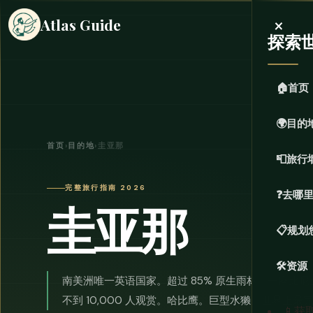
×
Atlas Guide
探索
🏠
首页
🌍
目的
首页
›
目的地
›
圭亚那
📮
旅行
完整旅行指南 2026
❓
去哪
圭亚那
📋
规划
🛠️
资源
南美洲唯一英语国家。超过 85% 原生雨林。一座比
不到 10,000 人观赏。哈比鹰。巨型水獭。世界上
📱
获