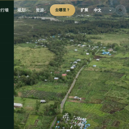
☕
旅行墙
规划
资源
去哪里？
扩展