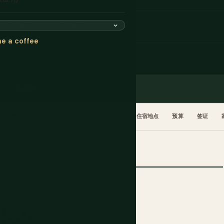
哈比鹰领地
85%+ 完整雨林
e a coffee
价
eSIM
食物与饮品
何时前往
规划
交通
住宿地点
预算
签证
什么