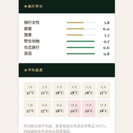
旅行评分
独行女性
5.8
家庭
6.0
预算
5.5
野生动物
9.7
生态旅行
9.6
英语
9.8
平均温度
1 月
2 月
3 月
4 月
5 月
6 月
27°C
27°C
28°C
28°C
28°C
27°C
7 月
8 月
9 月
10 月
11 月
12 月
27°C
27°C
28°C
29°C
29°C
28°C
乔治敦沿海平均值。鲁普努尼大草原在旱季达 35°C+。
内陆森林全年炎热且高度潮湿。