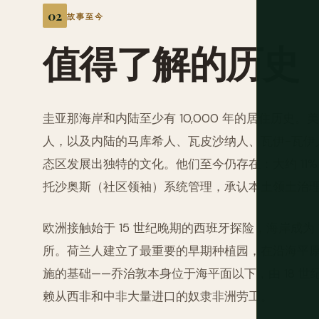
故事至今
值得了解的历史
圭亚那海岸和内陆至少有 10,000 年的居住历史
人，以及内陆的马库希人、瓦皮沙纳人、瓦伊-瓦伊
态区发展出独特的文化。他们至今仍存在：大约 11
托沙奥斯（社区领袖）系统管理，承认本土领土治
欧洲接触始于 15 世纪晚期的西班牙探险，海岸成为 
所。荷兰人建立了最重要的早期种植园，在沿海平
施的基础——乔治敦本身位于海平面以下，由 18 
赖从西非和中非大量进口的奴隶非洲劳工。