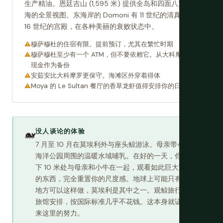
生产精油。恩廷吉山 (1,595 米) 提供全岛和四面八方公
海的全景视图。东海岸的 Domoni 有 11 世纪的清真寺和
16 世纪的宫殿，在各种美丽的衰败状态中。
穆萨穆杜的住宿有限。提前预订，尤其在繁忙时期
穆萨穆杜至少有一个 ATM，但不要依赖它。从大科摩罗带
现金作为备份
安茹安比大科摩罗更保守。海滩区外穿着得体
Moya 的 Le Sultan 餐厅的香草龙虾值得安排你的日程
没人谈论的体验
🐋
7 月至 10 月在莫埃利外与座头鲸游泳。母亲带小牛到
海洋公园周围的温暖水域哺乳。在好的一天，你在水
下 10 米处与母亲和小牛在一起，观看如此巨大而温柔
的东西，完全重置你的尺度感。地球上可能只有少数
地方可以这样做，莫埃利是其中之一。观鲸旅行通过
旅馆安排，按国际标准几乎不花钱。这本身就证明了
来这里的努力。