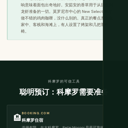
响意味着面包出奇地好。安茹安的香草用于从甜点到
龙虾准备的一切。莫罗尼市中心的 New Select 餐厅
做不错的鸡肉咖喱，没什么别的。真正的餐点发生在
家中、客栈和海滩上，有人设置了烤架和几把塑料
椅。
科摩罗的可信工具
聪明预订：科摩罗需要准备
BOOKING.COM
🏨
科摩罗住宿
→
选择有限。在大科摩罗，Retaj Moroni 是最可靠的。