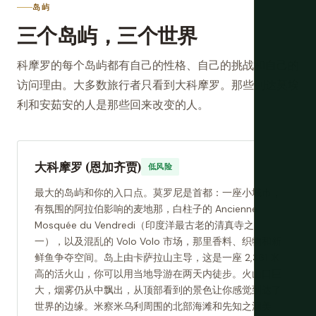
岛屿
三个岛屿，三个世界
科摩罗的每个岛屿都有自己的性格、自己的挑战和自己的
访问理由。大多数旅行者只看到大科摩罗。那些到达莫埃
利和安茹安的人是那些回来改变的人。
大科摩罗 (恩加齐贾)
低风险
最大的岛屿和你的入口点。莫罗尼是首都：一座小城市，
有氛围的阿拉伯影响的麦地那，白柱子的 Ancienne
Mosquée du Vendredi（印度洋最古老的清真寺之
一），以及混乱的 Volo Volo 市场，那里香料、织物和新
鲜鱼争夺空间。岛上由卡萨拉山主导，这是一座 2,361 米
高的活火山，你可以用当地导游在两天内徒步。火山口巨
大，烟雾仍从中飘出，从顶部看到的景色让你感觉到达了
世界的边缘。米察米乌利周围的北部海滩和先知之洞美