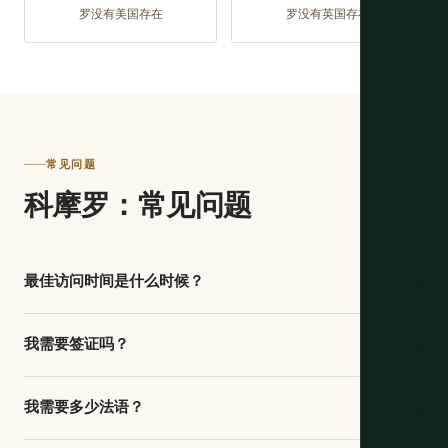
罗没有美国存在
罗没有英国存在
常见问题
科摩罗：常见问题
+
最佳访问时间是什么时候？
6 月至 10 月的旱季是最佳窗口。温度更凉爽舒适，海面更平
+
我需要签证吗？
静适合岛屿间旅行，这是莫埃利座头鲸高峰季节（7 月至 10
月）。11 月至 4 月的雨季带来更高湿度、热带气旋风险、更
是的，但它在莫罗尼的王子萨伊德·易卜拉欣机场抵达时签
粗糙的海面和更多蚊子。海龟筑巢全年发生，所以那不是季
+
我需要多少法语？
发。费用约 30 欧元，用欧元现金支付。你还需要在入境时
节限制。如果观鲸是你的优先事项，目标是 8 月或 9 月，当
有效的护照和返程或联程票。过程简单但缓慢。带好欧元零