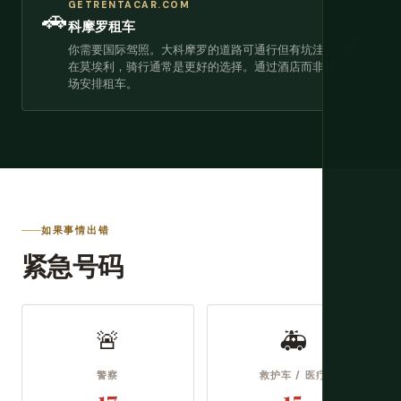
GETRENTACAR.COM
🚗
科摩罗租车
→
你需要国际驾照。大科摩罗的道路可通行但有坑洼。
在莫埃利，骑行通常是更好的选择。通过酒店而非机
场安排租车。
如果事情出错
紧急号码
🚨
🚑
警察
救护车 / 医疗
17
15