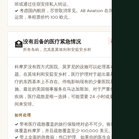
班或通过住宿安排私人转运。
考虑国内航班，尽管取消常见。AB Aviation 在岛屿间
运营，单程票价约 100 欧元。
没有后备的医疗紧急情况
🏥
高风险
所有岛屿，尤其是莫埃利和安茹安乡村
科摩罗没有西方式医院。莫罗尼的设施可以处理基本问
题。在莫埃利和安茹安乡村，医疗护理对于超出最基本治
疗的东西基本上不存在。停电影响现有的少量医院基础设
施。最近的美国领事服务在马达加斯加。对于严重伤害或
疾病，医疗疏散是唯一选择，可能需要 24 小时或更长时
间来安排。
如何处理
带有医疗疏散覆盖的旅行保险绝对必不可少。验证它具
体覆盖科摩罗，并且疏散覆盖至少 100,000 美元。
带上全面的急救箱：伤口护理、如果你的医生会为旅行