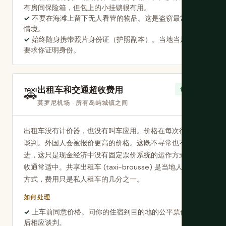
有房间保险箱，但包上的小挂锁很有用。
不要在海滩上留下无人看管的物品。这是盗窃最常见的
情境。
始终随身携带照片身份证（护照副本）。当地当局可能
要求你证明身份。
出租车和交通超收费用
🚕
低风险
莫罗尼机场 · 所有岛屿城镇之间
出租车没有计价器，也没有叫车应用。价格在每次行程前
谈判。外国人会被报价更高的价格。这既不寻常也不激
进，这只是现金经济中没有固定票价系统的运作方式。超
收通常适中。共享出租车 (taxi-brousse) 是当地人出行
方式，费用只是私人租车的几分之一。
如何处理
上车前同意价格。问你的住宿到目的地的公平票价，然
后相应谈判。