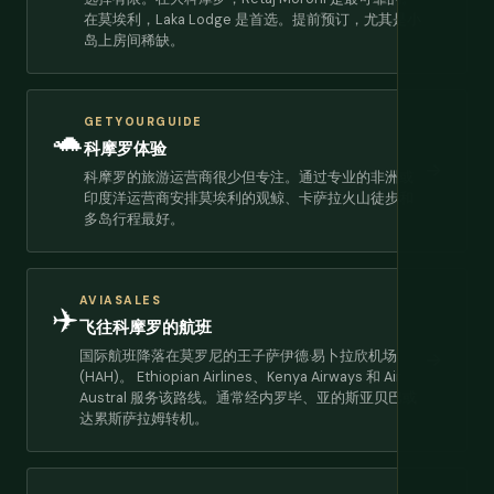
在莫埃利，Laka Lodge 是首选。提前预订，尤其是小
岛上房间稀缺。
GETYOURGUIDE
🐢
科摩罗体验
→
科摩罗的旅游运营商很少但专注。通过专业的非洲或
印度洋运营商安排莫埃利的观鲸、卡萨拉火山徒步和
多岛行程最好。
AVIASALES
✈️
飞往科摩罗的航班
国际航班降落在莫罗尼的王子萨伊德·易卜拉欣机场
→
(HAH)。 Ethiopian Airlines、Kenya Airways 和 Air
Austral 服务该路线。通常经内罗毕、亚的斯亚贝巴或
达累斯萨拉姆转机。