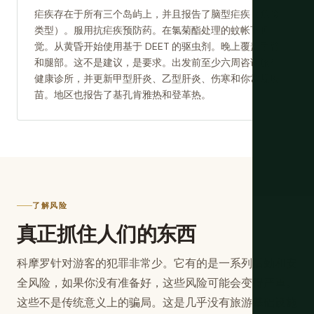
疟疾存在于所有三个岛屿上，并且报告了脑型疟疾（危险
类型）。服用抗疟疾预防药。在氯菊酯处理的蚊帐下睡
觉。从黄昏开始使用基于 DEET 的驱虫剂。晚上覆盖手臂
和腿部。这不是建议，是要求。出发前至少六周咨询旅行
健康诊所，并更新甲型肝炎、乙型肝炎、伤寒和你常规疫
苗。地区也报告了基孔肯雅热和登革热。
了解风险
真正抓住人们的东西
科摩罗针对游客的犯罪非常少。它有的是一系列后勤和安
全风险，如果你没有准备好，这些风险可能会变得严重。
这些不是传统意义上的骗局。这是几乎没有旅游基础设施