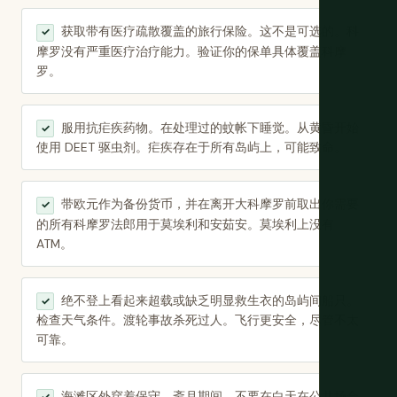
获取带有医疗疏散覆盖的旅行保险。这不是可选的。科
✓
摩罗没有严重医疗治疗能力。验证你的保单具体覆盖科摩
罗。
服用抗疟疾药物。在处理过的蚊帐下睡觉。从黄昏开始
✓
使用 DEET 驱虫剂。疟疾存在于所有岛屿上，可能致命。
带欧元作为备份货币，并在离开大科摩罗前取出你需要
✓
的所有科摩罗法郎用于莫埃利和安茹安。莫埃利上没有
ATM。
绝不登上看起来超载或缺乏明显救生衣的岛屿间船只。
✓
检查天气条件。渡轮事故杀死过人。飞行更安全，尽管不太
可靠。
海滩区外穿着保守。斋月期间，不要在白天在公共场合