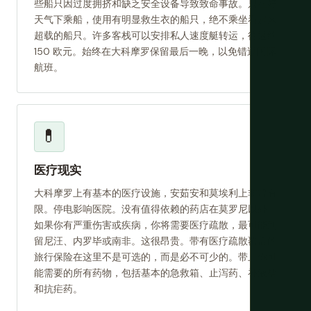
些船只因过度拥挤和缺乏安全设备导致致命事故。只在好
天气下乘船，使用有明显救生衣的船只，绝不乘坐看起来
超载的船只。许多客栈可以安排私人速度艇转运，往返约
150 欧元。始终在大科摩罗保留最后一晚，以免错过国际
航班。
💊
医疗现实
大科摩罗上有基本的医疗设施，安茹安和莫埃利上非常有
限。停电影响医院。没有值得依赖的药店在莫罗尼以外。
如果你有严重伤害或疾病，你将需要医疗疏散，最可能到
留尼汪、内罗毕或南非。这很昂贵。带有医疗疏散覆盖的
旅行保险在这里不是可选的，而是必不可少的。带上你可
能需要的所有药物，包括基本的急救箱、止泻药、补液盐
和抗疟药。