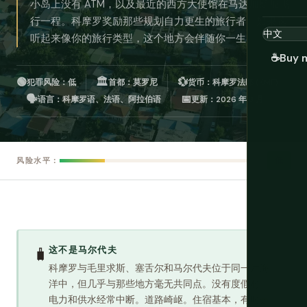
小岛上没有 ATM，以及最近的西方大使馆在马达加斯加飞
行一程。科摩罗奖励那些规划自力更生的旅行者。如果这
听起来像你的旅行类型，这个地方会伴随你一生。
☕
Buy 
🟢
🏛️
💱
犯罪风险：低
首都：莫罗尼
货币：科摩罗法郎 (KMF)
🗣️
📅
语言：科摩罗语、法语、阿拉伯语
更新：2026 年 3 月
低
风险水平：
这不是马尔代夫
🧳
科摩罗与毛里求斯、塞舌尔和马尔代夫位于同一片海
洋中，但几乎与那些地方毫无共同点。没有度假村。
电力和供水经常中断。道路崎岖。住宿基本，有时是