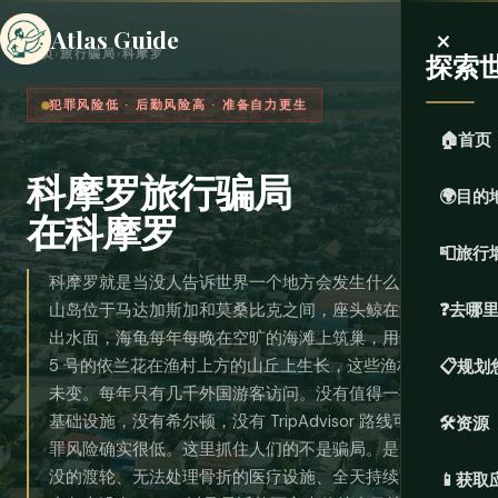
×
Atlas Guide
首页
›
旅行骗局
›
科摩罗
探索
犯罪风险低 · 后勤风险高 · 准备自力更生
🏠
首页
科摩罗旅行骗局
🌍
目的
在科摩罗
📮
旅行
科摩罗就是当没人告诉世界一个地方会发生什么。三座火
山岛位于马达加斯加和莫桑比克之间，座头鲸在海岸外跃
❓
去哪
出水面，海龟每年每晚在空旷的海滩上筑巢，用于香奈儿
5 号的依兰花在渔村上方的山丘上生长，这些渔村一代人
📋
规划
未变。每年只有几千外国游客访问。没有值得一提的旅游
基础设施，没有希尔顿，没有 TripAdvisor 路线可循。犯
🛠️
资源
罪风险确实很低。这里抓住人们的不是骗局。是后勤：沉
没的渡轮、无法处理骨折的医疗设施、全天持续的停电、
📱
获取