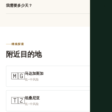
相当多。科摩罗直到 1975 年一直是法国领土，法语仍是商
时目击最可靠。
钱以避免延误。
+
我需要多少天？
业、酒店和管理语言。英语很少见。有些年轻科摩罗人会说
一点，但对于任何实际事情（预订交通、点餐、谈判价格、
至少七到十天舒适地看两个岛屿。大科摩罗三晚（如果你愿
处理任何问题），你需要基本的法语。如果你不会说法语，
意，包括卡萨拉徒步），莫埃利四晚（鲸鱼、海龟、潜水和
下载离线使用的 Google Translate 会帮助，但预计沟通更慢
让整个旅行值得的生活节奏），并在莫罗尼保留最后一晚，
且更多手势。学习科摩罗语（Shikomoro，与斯瓦希里语密
以避免因天气延误的船而错过国际航班。如果你能添加安茹
切相关）的问候会赢得当地人的真诚温暖。
安，允许再三晚。匆忙科摩罗违背了来这里的目 的。整个要
继续探索
点是缓慢。
附近目的地
马达加斯加
🇲🇬
→
低–中风险
坦桑尼亚
🇹🇿
→
低–中风险