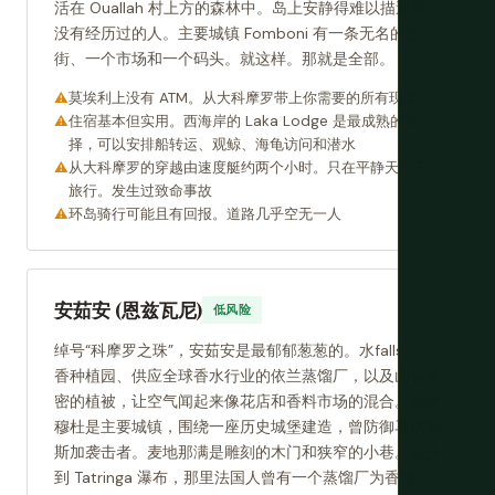
活在 Ouallah 村上方的森林中。岛上安静得难以描述给
没有经历过的人。主要城镇 Fomboni 有一条无名的主
街、一个市场和一个码头。就这样。那就是全部。
莫埃利上没有 ATM。从大科摩罗带上你需要的所有现金
住宿基本但实用。西海岸的 Laka Lodge 是最成熟的选
择，可以安排船转运、观鲸、海龟访问和潜水
从大科摩罗的穿越由速度艇约两个小时。只在平静天气下
旅行。发生过致命事故
环岛骑行可能且有回报。道路几乎空无一人
安茹安 (恩兹瓦尼)
低风险
绰号“科摩罗之珠”，安茹安是最郁郁葱葱的。水falls、丁
香种植园、供应全球香水行业的依兰蒸馏厂，以及山谷浓
密的植被，让空气闻起来像花店和香料市场的混合。穆萨
穆杜是主要城镇，围绕一座历史城堡建造，曾防御马达加
斯加袭击者。麦地那满是雕刻的木门和狭窄的小巷。徒步
到 Tatringa 瀑布，那里法国人曾有一个蒸馏厂为香水厂