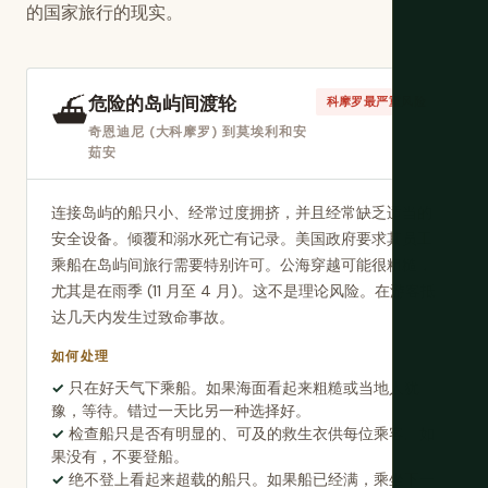
的国家旅行的现实。
危险的岛屿间渡轮
⛴️
科摩罗最严重风险
奇恩迪尼 (大科摩罗) 到莫埃利和安
茹安
连接岛屿的船只小、经常过度拥挤，并且经常缺乏适当的
安全设备。倾覆和溺水死亡有记录。美国政府要求其员工
乘船在岛屿间旅行需要特别许可。公海穿越可能很粗糙，
尤其是在雨季 (11 月至 4 月)。这不是理论风险。在游客抵
达几天内发生过致命事故。
如何处理
只在好天气下乘船。如果海面看起来粗糙或当地人犹
豫，等待。错过一天比另一种选择好。
检查船只是否有明显的、可及的救生衣供每位乘客。如
果没有，不要登船。
绝不登上看起来超载的船只。如果船已经满，乘坐下一