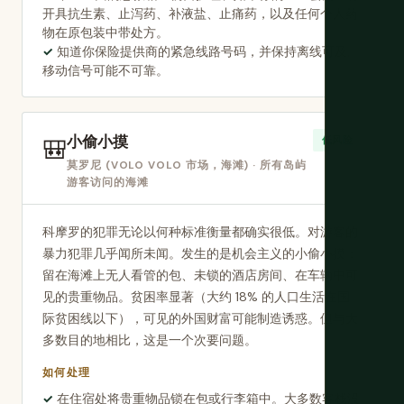
开具抗生素、止泻药、补液盐、止痛药，以及任何个人药
物在原包装中带处方。
知道你保险提供商的紧急线路号码，并保持离线可及。
移动信号可能不可靠。
小偷小摸
🎒
低风险
莫罗尼 (VOLO VOLO 市场，海滩) · 所有岛屿
游客访问的海滩
科摩罗的犯罪无论以何种标准衡量都确实很低。对游客的
暴力犯罪几乎闻所未闻。发生的是机会主义的小偷小摸：
留在海滩上无人看管的包、未锁的酒店房间、在车辆中可
见的贵重物品。贫困率显著（大约 18% 的人口生活在国
际贫困线以下），可见的外国财富可能制造诱惑。但与大
多数目的地相比，这是一个次要问题。
如何处理
在住宿处将贵重物品锁在包或行李箱中。大多数客栈没