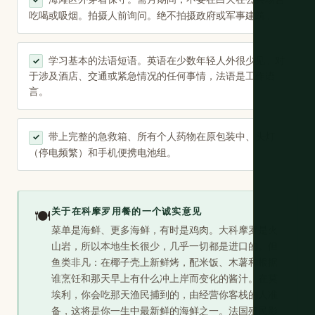
✓
吃喝或吸烟。拍摄人前询问。绝不拍摄政府或军事建筑。
学习基本的法语短语。英语在少数年轻人外很少见。对
✓
于涉及酒店、交通或紧急情况的任何事情，法语是工作语
言。
带上完整的急救箱、所有个人药物在原包装中、头灯
✓
（停电频繁）和手机便携电池组。
关于在科摩罗用餐的一个诚实意见
🍽️
菜单是海鲜、更多海鲜，有时是鸡肉。大科摩罗是火
山岩，所以本地生长很少，几乎一切都是进口的。但
鱼类非凡：在椰子壳上新鲜烤，配米饭、木薯和根据
谁烹饪和那天早上有什么冲上岸而变化的酱汁。在莫
埃利，你会吃那天渔民捕到的，由经营你客栈的人准
备，这将是你一生中最新鲜的海鲜之一。法国殖民影