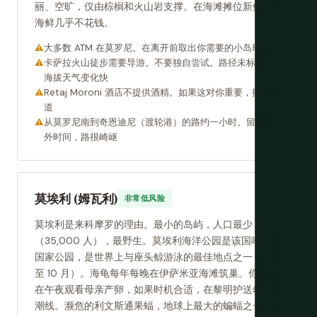
丽、空旷，仅由棕榈和火山岩支撑。在海滩摊位新鲜烤的
海鲜几乎不花钱。
大多数 ATM 在莫罗尼。在离开前取出你需要的小岛现金
卡萨拉火山徒步需要导游。不要独自尝试。路径未标记，
海拔天气变化快
Retaj Moroni 酒店不提供酒精。如果这对你重要，提前知
道
从莫罗尼南到奇恩迪尼（渡轮港）的路约一小时。留出额
外时间，路很崎岖
莫埃利 (姆瓦利)
非常低风险
莫埃利是来科摩罗的理由。最小的岛屿，人口最少
（35,000 人），最野生。莫埃利海洋公园是该国唯一的
国家公园，是世界上与座头鲸游泳的最佳地点之一（7 月
至 10 月）。海龟每年每晚在伊萨米亚海滩筑巢。你可以
在午夜观看母亲产卵，如果时机合适，在黎明护送幼龟到
潮线。濒危的利文斯通果蝠，地球上最大的蝙蝠之一，生