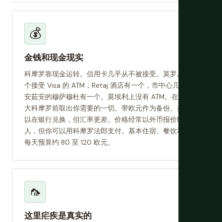
💰
金钱和现金现实
科摩罗靠现金运转。信用卡几乎从不被接受。莫罗尼有几
个接受 Visa 的 ATM，Retaj 酒店有一个，市中心几个，
安茹安的穆萨穆杜有一个。莫埃利上没有 ATM。在离开
大科摩罗前取出你需要的一切。带欧元作为备份。美元可
以在银行兑换，但汇率更差。价格经常以外币报价给外国
人，但你可以用科摩罗法郎支付。基本住宿、餐饮和交通
每天预算约 80 至 120 欧元。
🦟
这里疟疾是真实的