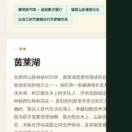
黎明热气球 — 提前数月预订
瑞西山多佛塔日出
以自己的节奏骑自行车穿梭寺庙
浮湖
茵莱湖
在掸邦山脉海拔900米，茵莱湖是那些描述听起来像
旅游宣传的地方之一 — 渔民用一条腿缠绕长桨划船的
淡水湖，村庄建在水上的支柱上，浮动花园锚定湖床
种植西红柿和花朵 — 直到您到那里并意识到它只是准
确的。茵达人世代生活在湖上，单腿划船技术演变是
因为双手需要管理渔网。晨光照在水上，山脉在雾
后，木船在浮动花园之间无声移动，是东南亚最具体