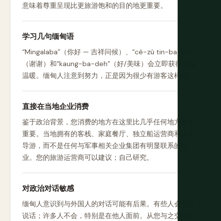
意味着尊重呈现比更旅游饱和的目的地更重要。
学习几句缅甸语
“Mingalaba”（你好 — 吉祥问候）、“cè-zù tin-ba-deh”
（谢谢）和“kaung-ba-deh”（好/美味）会立即获得真诚
温暖。缅甸人注意到努力，正是因为很少有游客这样做。
直接在当地企业消费
鉴于政治背景，您消费的地方在这里比几乎任何地方都更
重要。当地拥有的客栈、家庭餐厅、独立船运营商和当地
导游，而不是任何与军事相关企业集团有明显联系的企
业。您的旅游运营商可以建议；自己研究。
对政治对话敏感
缅甸人意识到与外国人的对话可能有后果。有些人会公开
说话；许多人不会，特别是在他人面前。从您与之交谈的