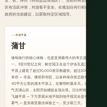
皆、钦、掸邦（特别是边境地区）、克耶邦和克伦邦的地
区有活跃冲突，对游客不安全。在规划任何行程前检查您
政府的当前建议，以获取特定区域指导。
寺庙平原
蒲甘
缅甸旅行的核心体验，也是亚洲最伟大的考古遗址之
一。11至13世纪之间，帕甘国王在这个伊洛瓦底江旁的
平原上建造了超过10,000座宗教建筑。超过2000座
幸存 — 寺庙、佛塔和寺院，以各种保存状态散布在
40平方公里的灌木平原上，在黎明时最非凡，当时雾
气充满山谷，太阳开始捕捉金顶尖塔。日出时热气球
飞越平原 — 下方景观从地平线到地平线完全是寺庙和
雾气 — 是东南亚最佳体验之一。至少留三天。