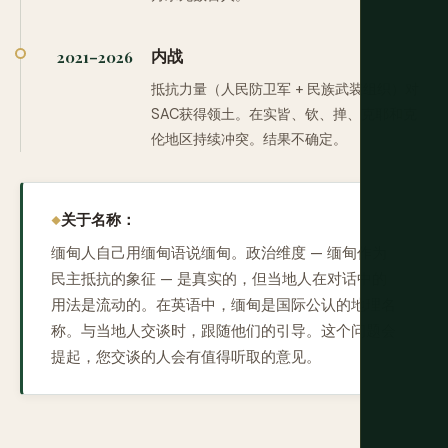
内战
2021–2026
抵抗力量（人民防卫军 + 民族武装组织）对
SAC获得领土。在实皆、钦、掸、克耶和克
伦地区持续冲突。结果不确定。
关于名称：
缅甸人自己用缅甸语说缅甸。政治维度 — 缅甸作为
民主抵抗的象征 — 是真实的，但当地人在对话中的
用法是流动的。在英语中，缅甸是国际公认的地理名
称。与当地人交谈时，跟随他们的引导。这个问题会
提起，您交谈的人会有值得听取的意见。