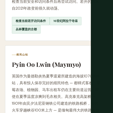
检查当前安全和访问条件后再尝试访问。若开的情况
自2021年政变前很久就动荡。
检查当前若开访问条件
16世纪阿拉干寺庙
丛林覆盖的古都
殖民山站
Pyin Oo Lwin (Maymyo)
英国作为曼德勒炎热夏季退避所建造的海拔1070米山
站，具有惊人保存完好的殖民特色 — 都铎式客栈、草
莓农场、植物园、马车出租车仍在主要街道运营，即
使在夏季温度凉爽到毛衣相关。高克泰克高架桥 —
1901年由宾夕法尼亚钢铁公司建造的铁路栈桥，殖民
火车穿越峡谷100米上方 — 是缅甸最伟大的铁路之旅