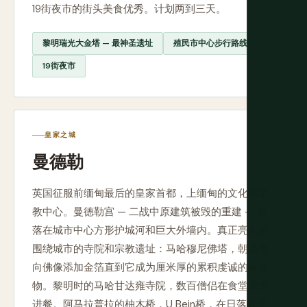
19街夜市的街头美食优秀。计划两到三天。
黎明瑞光大金塔 — 最神圣遗址
殖民市中心步行路线
19街夜市
皇家之城
曼德勒
英国征服前缅甸最后的皇家首都，上缅甸的文化和宗
教中心。曼德勒宫 — 二战中原建筑被毁的重建 — 坐
落在城市中心方形护城河和巨大外墙内。真正亮点是
围绕城市的寺院和宗教遗址：马哈穆尼佛塔，朝圣者
向佛像添加金箔直到它成为厘米厚的累积虔诚的块状
物。黎明时的马哈甘达雍寺院，数百僧侣在食堂无声
进餐。阿马拉普拉的柚木桥，U Bein桥，在日落时穿