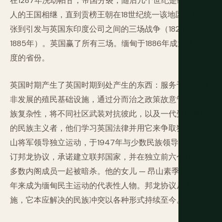
在1287年洗劫帕甘，帝国分裂，随后几个世纪是缅人和孟
人的王国相继，直到贡榜王朝在18世纪统一该地区，并扩
张到引发与英国东印度公司之间的三场战争（1824年至
1885年）。英国赢了所有三场。缅甸于1886年成为英属印
度的省份。
英国时期产生了英国时期到处产生的东西：服务于提取而
非发展的殖民基础设施，通过分而治之政策故意管理的民
族复杂性，将不同社区武装对抗彼此，以及一代受过教育
的民族主义者，他们学习英国法律并用它来争取独立。昂
山将军领导独立运动，于1947年与少数民族领导人谈判签
订邦龙协议，承诺建立联邦国家，并在独立前六个月与大
多数内阁成员一起被暗杀。他的女儿 — 昂山素季 — 五十
年来成为缅甸民主运动的代表性人物。邦龙协议从未实
施，它本应解决的民族冲突以各种形式持续至今。