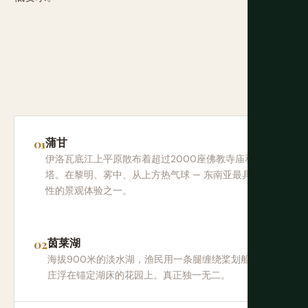
蒲甘
伊洛瓦底江上平原散布着超过2000座佛教寺庙和佛
塔。在黎明、雾中、从上方热气球 — 东南亚最具定义
性的景观体验之一。
茵莱湖
海拔900米的淡水湖，渔民用一条腿缠绕桨划船，村
庄浮在锚定湖床的花园上。真正独一无二。