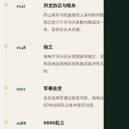
邦龙协议与暗杀
1947
昂山将军与民族领导人谈判联邦联盟。他在
独立前六个月与大多数内阁成员一起被暗
杀。该协议从未实施。
独立
1948
缅甸于1月4日从英国获得独立。克伦、掸邦
和其他边境地区的民族武装冲突几乎立即开
始。
军事政变
1962
吴奈温将军通过政变夺权。缅甸在接下来的
60年由军队以各种形式治理。
8888起义
1988