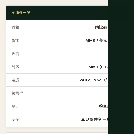
缅甸一览
首都
内比都（行政）
货币
MMK / 美元（新钞）
语言
缅甸语
时区
MMT (UTC+6:30)
电源
230V, Type C/D/F/G/I
拨号码
+95
签证
检查当前要求
安全
⚠️ 活跃冲突 — 检查建议