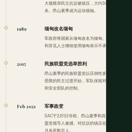
大规模亲民主抗议被镇压，大约3000人被
杀。昂山素季成为运动领袖。
缅甸改名缅甸
1989
军政府将国家从缅甸改名为缅甸。民主政府
和异见人士继续使用缅甸表示不承认。
民族联盟党选举胜利
2015
昂山素季的民族联盟党以压倒性多数获胜。
受限的民主过渡开始，军队保留对关键部委
和安全部队的控制。
军事政变
Feb 2021
SAC于2月1日夺权。昂山素季和其他民族联
盟党领导人被捕。对抗议的镇压在最初几个
月杀死数百人。