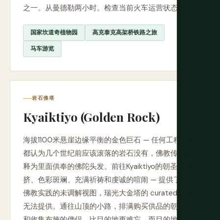
之一。从曼德勒两小时。检查当前火车运营状态。
国家坎道奇植物园
高克泰克高架桥铁路之旅
马车游览
岩石佛塔
Kyaiktiyo (Golden Rock)
海拔1100米悬崖边缘平衡的金色巨石 — 任何工程分析
都认为几个世纪前应该滚落的岩石没有，佛教传统解
释为里面供奉的佛陀头发。前往Kyaiktiyo的朝圣 — 拥
挤、色彩斑斓、充满祈祷和虔诚的喧闹 — 提供了流行
佛教实践的未调解视图，瑞光大金塔的 curated 体验
无法提供。通往山顶的小路，排满购买供品的朝圣者
和收集布施的僧侣，比目的地更难忘，而目的地已经