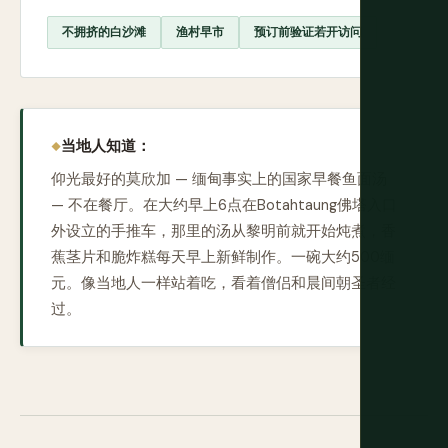
不拥挤的白沙滩
渔村早市
预订前验证若开访问
当地人知道：
仰光最好的莫欣加 — 缅甸事实上的国家早餐鱼面汤
— 不在餐厅。在大约早上6点在Botahtaung佛塔入口
外设立的手推车，那里的汤从黎明前就开始炖煮，香
蕉茎片和脆炸糕每天早上新鲜制作。一碗大约500缅
元。像当地人一样站着吃，看着僧侣和晨间朝圣者经
过。