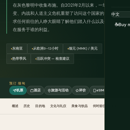
在灰色黎明中收集布施。自2021年2月以来，一场军事政
变、内战和人道主义危机重塑了访问这个国家的含义，要
求任何前往的人睁大眼睛了解他们踏入什么以及他们的存
☕
Buy 
在服务于谁的利益。
东南亚
从欧洲9–12小时
缅元 (MMK) / 美元
热带季风
活跃冲突 — 检查建议
预订 缅甸
机票
酒店
旅游与活动
评价
eSIM
概述
历史
目的地
文化与礼仪
美食与饮品
何时前往
规划
交通