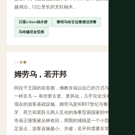
越湖泊，1.2公里长的支柱柚木。
日落U Bein柚木桥
黎明马哈甘达雍僧侣用餐
马哈穆尼金箔佛
古都
姆劳乌，若开邦
阿拉干王国的前首都，佛教寺庙以自己的方式与蒲甘
一样非凡 — 有些更古老、更风化，几乎完全没有蒲甘
现在的游客基础设施。姆劳乌是16和17世纪与葡萄
牙、荷兰和莫卧儿商人互动的海事贸易国家的中心。
寺庙正慢慢被丛林收回，周围的城镇是一个小型省级
定居点，游客设施最小。关键：若开邦需要非常仔细