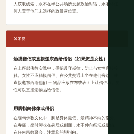
人获取线索，永不在半公共场所发起政治对话，永不将任
何人置于他们未选择的政暴露位置。
不要
触摸僧侣或直接递东西给僧侣（如果您是女性）
在上座部佛教实践中，僧侣遵守戒律，防止与女性直接接
触。女性不应触摸僧侣、在公共交通上坐在他们旁边，或
直接递东西给他们 — 物品应放在布或表面上让僧侣取。男
性可以直接递物品给僧侣。
用脚指向佛像或僧侣
在缅甸佛教文化中，脚是身体最低、最精神不纯的部分。
在寺庙，坐时脚收在身后或侧面，永不伸向祭坛或僧侣。
在任何宗教聚会，注意您的脚指向。