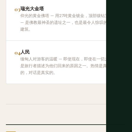
瑞光大金塔
仰光的黄金佛塔 — 用27吨黄金镀金，顶部镶钻宝珠
— 是佛教最神圣的遗址之一，也是最令人惊叹的人类
建筑。
人民
缅甸人对游客的温暖 — 即使现在，即使在一切之下 —
是旅行者描述为他们回来的原因之一。热情是真诚
的，对话是真实的。