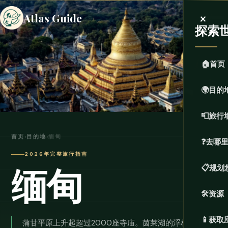
×
Atlas Guide
探索
🏠
首页
🌍
目的
📮
旅行
首页
›
目的地
›
缅甸
❓
去哪
2026年完整旅行指南
缅甸
📋
规划
🛠️
资源
📱
获取
蒲甘平原上升起超过2000座寺庙。茵莱湖的浮村。僧侣