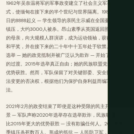
1962年吴奈温将军的军事政变建立了社会主义军事统治形
式，使缅甸在接下来的半个世纪与世界隔离。1988年8月8
日的8888起义 — 学生领导的亲民主示威在全国蔓延 — 被
镇压，大约3000人被杀。昂山素季从英国返回照顾垂死
的母亲，向大规模人群演讲，成为运动领袖，获得诺贝尔
和平奖，并在接下来的二十年中十五年处于软禁。2010年
选举 — 她的政党抵制并被广泛认为欺诈 — 开始了名义上
的过渡。2015年选举真正自由；她的民族联盟党以压倒性
优势获胜。然而，军队保留了对关键部委、安全部队和宪
法变更的否决权，根据他们为保护自身利益而编写的宪
法。
2021年2月的政变结束了即使是这种受限的民主开放。背
景 — 军队声称2020年选举存在选举欺诈，民族联盟党以
比2015年更大的优势获胜 — 没有欺骗任何人。2021年春
季镇压杀死数百人。形成的抵抗 — 人民防卫军，与既有的