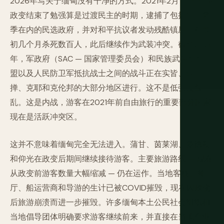
2026年写关于缅甸没有干净的方式。2021年2月1日的军事
政变结束了勉强算是过渡民主的时期，逮捕了包括昂山素
季在内的民选政府，并对和平抗议者发动残酷镇压，在最
初几个月杀死数百人，此后继续作为武装冲突。截至2026
年，军政府（SAC — 国家管理委员会）和民族武装组织联
盟以及人民防卫军抵抗战士之间的战斗正在实皆、钦、
掸、克耶和克伦邦的大部分地区进行。这不是低强度叛
乱。这是内战，游客在2021年前自由旅行的重要部分国家
现在是活跃冲突区。
这并不意味着缅甸完全无法进入。蒲甘、茵莱湖、曼德勒
和仰光在政变后期间继续接待游客。主要旅游路线 — 现在
从政变前游客数量大幅缩减 — 仍在运作。当地客栈、餐
厅、船运营商和导游的生计已被COVID摧毁，现在因政变
后旅游崩溃而进一步摧毁。许多缅甸本土公民社会组织和
当地倡导团体明确要求游客继续前来，并直接在当地企业