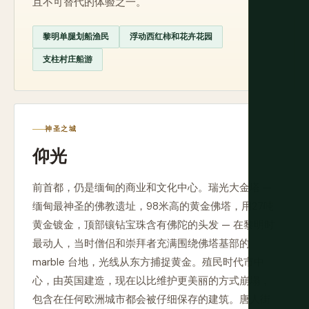
且不可替代的体验之一。
黎明单腿划船渔民
浮动西红柿和花卉花园
支柱村庄船游
神圣之城
仰光
前首都，仍是缅甸的商业和文化中心。瑞光大金塔 —
缅甸最神圣的佛教遗址，98米高的黄金佛塔，用27吨
黄金镀金，顶部镶钻宝珠含有佛陀的头发 — 在黎明时
最动人，当时僧侣和崇拜者充满围绕佛塔基部的
marble 台地，光线从东方捕捉黄金。殖民时代市中
心，由英国建造，现在以比维护更美丽的方式崩塌，
包含在任何欧洲城市都会被仔细保存的建筑。唐人街