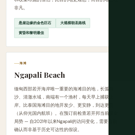
非凡。
悬崖边缘的金色巨石
大规模朝圣路线
黄昏和黎明最佳
海滩
Ngapali Beach
缅甸西部若开海岸唯一重要的海滩目的地，长弧白
沙、清澈水域，南端有一个渔村，每天早上捕获上
岸。比泰国海滩目的地开发少、更安静，到达更贵
（从仰光国内航班）。在预订前检查若开邦当前安全
局势 — 自2021年以来Ngapali的访问变化，需要当前
确认而非基于历史可达性的假设。