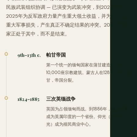
民族武装组织协调 — 已演变为武装冲突，到2024年和
2025年为反军政府力量产生重大领土收益，并为SAC造成
重大军事损失，产生真正不确定结果的冲突。2026年的国
家正处于其中，而不是结束。
帕甘帝国
9th–13th c.
第一个统一的缅甸国家在蒲甘建造超过
10,000座宗教建筑。蒙古人在1287年洗劫帕
甘，帝国分裂。
三次英缅战争
1824–1885
英国为占领缅甸而战。到1886年，整个缅甸
成为英属印度的一个省份。仰光（当时称仰
光）成为殖民商业中心。