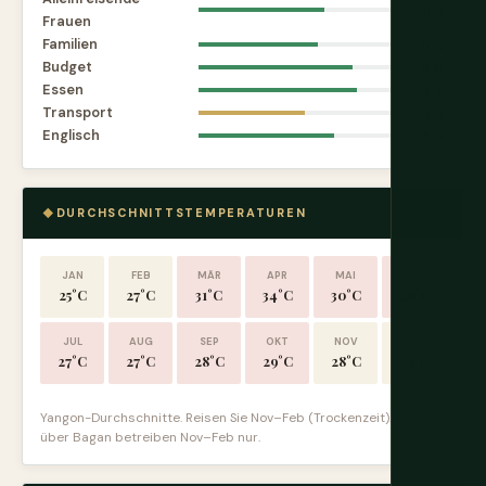
6.5
Frauen
Familien
6.2
Budget
8.0
Essen
8.2
Transport
5.5
Englisch
7.0
DURCHSCHNITTSTEMPERATUREN
JAN
FEB
MÄR
APR
MAI
JUN
25°C
27°C
31°C
34°C
30°C
28°C
JUL
AUG
SEP
OKT
NOV
DEZ
27°C
27°C
28°C
29°C
28°C
25°C
Yangon-Durchschnitte. Reisen Sie Nov–Feb (Trockenzeit). Ballons
über Bagan betreiben Nov–Feb nur.