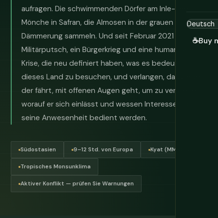
aufragen. Die schwimmenden Dörfer am Inle-See.
Mönche in Safran, die Almosen in der grauen
Dämmerung sammeln. Und seit Februar 2021 ein
☕
Buy 
Militärputsch, ein Bürgerkrieg und eine humanitäre
Krise, die neu definiert haben, was es bedeutet,
dieses Land zu besuchen, und verlangen, dass jeder,
der fährt, mit offenen Augen geht, um zu verstehen,
worauf er sich einlässt und wessen Interessen durch
seine Anwesenheit bedient werden.
Südostasien
9–12 Std. von Europa
Kyat (MMK) / USD
Tropisches Monsunklima
Aktiver Konflikt — prüfen Sie Warnungen