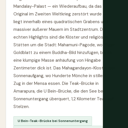
Mandalay-Palast — ein Wiederaufbau, da das
Original im Zweiten Weltkrieg zerstört wurde —
liegt innerhalb eines quadratischen Grabens und
massiver äußerer Mauern im Stadtzentrum. Die
echten Highlights sind die Klöster und religiösen
Stätten um die Stadt: Mahamuni-Pagode, wo Pilger
Goldblatt zu einem Buddha-Bild hinzufügen, bis es
eine klumpige Masse anhäufung von Hingabe
Zentimeter dick ist. Das Mahagandayon-Kloster bei
Sonnenaufgang, wo Hunderte Mönche in stillem
Zug in der Mensa essen. Die Teak-Brücke in
Amarapura, die U Bein-Brücke, die den See bei
Sonnenuntergang überquert, 1,2 Kilometer Teak auf
Stelzen.
U Bein-Teak-Brücke bei Sonnenuntergang