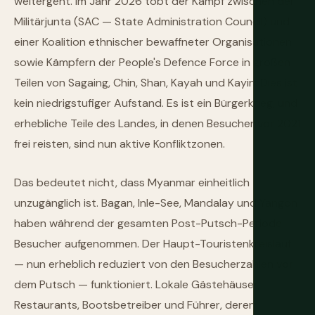
weitergeht. Im Jahr 2026 tobt der Kampf zwischen der
Militärjunta (SAC — State Administration Council) und
einer Koalition ethnischer bewaffneter Organisationen
sowie Kämpfern der People's Defence Force in großen
Teilen von Sagaing, Chin, Shan, Kayah und Kayin. Dies ist
kein niedrigstufiger Aufstand. Es ist ein Bürgerkrieg, und
erhebliche Teile des Landes, in denen Besucher vor 2021
frei reisten, sind nun aktive Konfliktzonen.
Das bedeutet nicht, dass Myanmar einheitlich
unzugänglich ist. Bagan, Inle-See, Mandalay und Yangon
haben während der gesamten Post-Putsch-Periode
Besucher aufgenommen. Der Haupt-Touristenkreislauf
— nun erheblich reduziert von den Besucherzahlen vor
dem Putsch — funktioniert. Lokale Gästehäuser,
Restaurants, Bootsbetreiber und Führer, deren