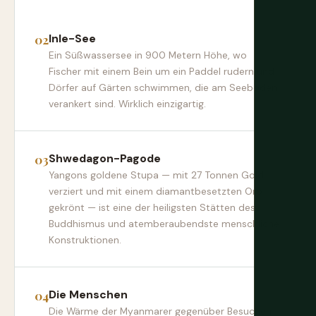
Inle-See
Ein Süßwassersee in 900 Metern Höhe, wo
Fischer mit einem Bein um ein Paddel rudern und
Dörfer auf Gärten schwimmen, die am Seeboden
verankert sind. Wirklich einzigartig.
Shwedagon-Pagode
Yangons goldene Stupa — mit 27 Tonnen Gold
verziert und mit einem diamantbesetzten Orb
gekrönt — ist eine der heiligsten Stätten des
Buddhismus und atemberaubendste menschliche
Konstruktionen.
Die Menschen
Die Wärme der Myanmarer gegenüber Besuchern