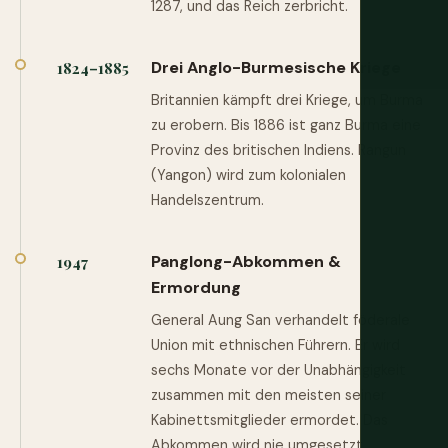
1287, und das Reich zerbricht.
Drei Anglo-Burmesische Kriege
1824–1885
Britannien kämpft drei Kriege, um Burma
zu erobern. Bis 1886 ist ganz Burma eine
Provinz des britischen Indiens. Rangun
(Yangon) wird zum kolonialen
Handelszentrum.
Panglong-Abkommen &
1947
Ermordung
General Aung San verhandelt föderale
Union mit ethnischen Führern. Er wird
sechs Monate vor der Unabhängigkeit
zusammen mit den meisten seiner
Kabinettsmitglieder ermordet. Das
Abkommen wird nie umgesetzt.