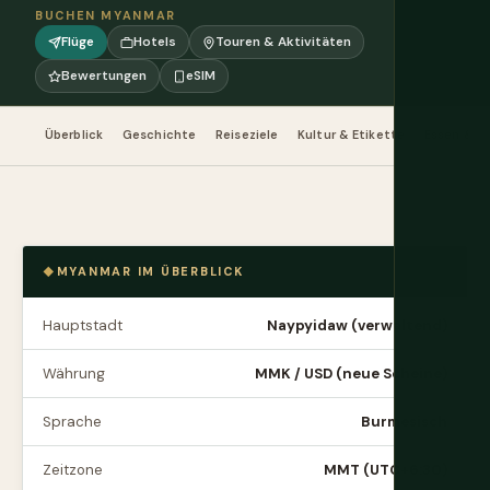
BUCHEN MYANMAR
Flüge
Hotels
Touren & Aktivitäten
Bewertungen
eSIM
Überblick
Geschichte
Reiseziele
Kultur & Etikette
Essen & Tr
MYANMAR IM ÜBERBLICK
Hauptstadt
Naypyidaw (verwaltend)
Währung
MMK / USD (neue Scheine)
Sprache
Burmesisch
Zeitzone
MMT (UTC+6:30)