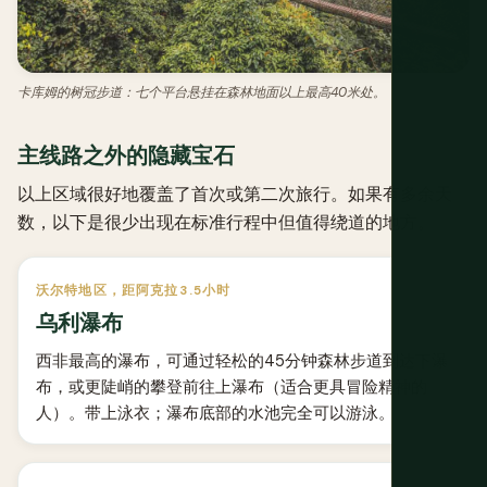
卡库姆的树冠步道：七个平台悬挂在森林地面以上最高40米处。
主线路之外的隐藏宝石
以上区域很好地覆盖了首次或第二次旅行。如果有多余天
数，以下是很少出现在标准行程中但值得绕道的地方。
沃尔特地区，距阿克拉3.5小时
乌利瀑布
西非最高的瀑布，可通过轻松的45分钟森林步道到达下瀑
布，或更陡峭的攀登前往上瀑布（适合更具冒险精神的
人）。带上泳衣；瀑布底部的水池完全可以游泳。