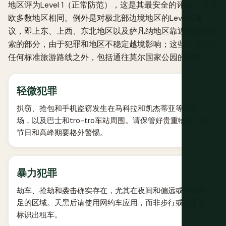
地区评为Level 1（正常防范），这是其最安全的评级，与西
欧多数地区相同。例外是对极北部边境地区的Level 2建
议，即上东、上西、东北地区以及萨凡纳地区靠近布基纳法
索的部分，由于犯罪和地区不稳定越境影响；这些区域远在
任何标准旅游路线之外，包括通往莫尔国家公园的道路。
轻微犯罪
扒窃、抢包和手机盗窃发生在马科拉和凯杰蒂亚等拥挤市
场，以及巴士和tro-tro车站周围。请保管好贵重物品，在
节日和高峰期要格外警惕。
暴力犯罪
劫车、抢劫和袭击确实存在，尤其在夜间和偏远或照明不
足的区域。天黑后请使用网约车应用，而非步行或招手无
标识出租车。