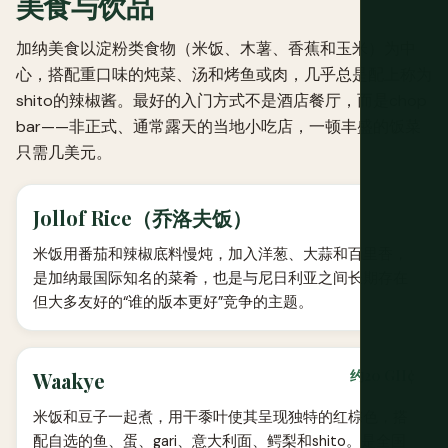
美食与饮品
加纳美食以淀粉类食物（米饭、木薯、香蕉和玉米）为中
心，搭配重口味的炖菜、汤和烤鱼或肉，几乎总是配上称为
shito的辣椒酱。最好的入门方式不是酒店餐厅，而是chop
bar——非正式、通常露天的当地小吃店，一顿丰盛的饭菜
只需几美元。
Jollof Rice（乔洛夫饭）
米饭用番茄和辣椒底料慢炖，加入洋葱、大蒜和百里香，
是加纳最国际知名的菜肴，也是与尼日利亚之间长期存在
但大多友好的“谁的版本更好”竞争的主题。
约20 GH¢
Waakye
米饭和豆子一起煮，用干黍叶使其呈现独特的红棕色，搭
配自选的鱼、蛋、gari、意大利面、鳄梨和shito。是全国