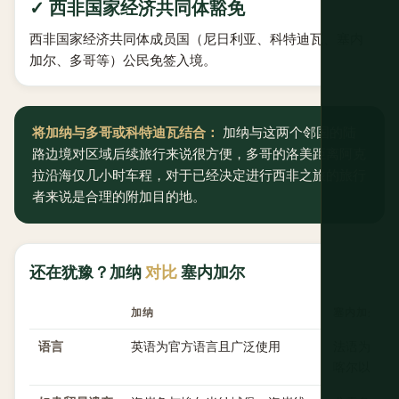
✓ 西非国家经济共同体豁免
西非国家经济共同体成员国（尼日利亚、科特迪瓦、塞内
加尔、多哥等）公民免签入境。
将加纳与多哥或科特迪瓦结合：
加纳与这两个邻国的陆
路边境对区域后续旅行来说很方便，多哥的洛美距离阿克
拉沿海仅几小时车程，对于已经决定进行西非之旅的旅行
者来说是合理的附加目的地。
还在犹豫？加纳
对比
塞内加尔
加纳
塞内加尔
语言
英语为官方语言且广泛使用
法语为官方
喀尔以外英