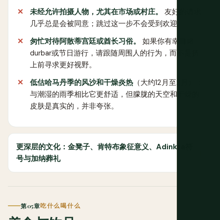
未经允许拍摄人物，尤其在市场或村庄。
友好的请求
几乎总是会被同意；跳过这一步不会受到欢迎。
匆忙对待阿散蒂宫廷或酋长习俗。
如果你有幸目睹
durbar或节日游行，请跟随周围人的行为，而不是挤
上前寻求更好视野。
低估哈马丹季的风沙和干燥炎热
（大约12月至2月）：
与潮湿的雨季相比它更舒适，但朦胧的天空和干燥的
皮肤是真实的，并非夸张。
更深层的文化：金凳子、肯特布象征意义、Adinkra符
号与加纳葬礼
第05章
吃什么喝什么