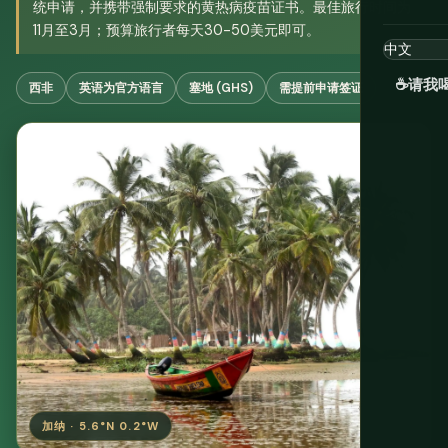
统申请，并携带强制要求的黄热病疫苗证书。最佳旅行时间为
11月至3月；预算旅行者每天30-50美元即可。
☕
请我
西非
英语为官方语言
塞地 (GHS)
需提前申请签证
加纳 · 5.6°N 0.2°W