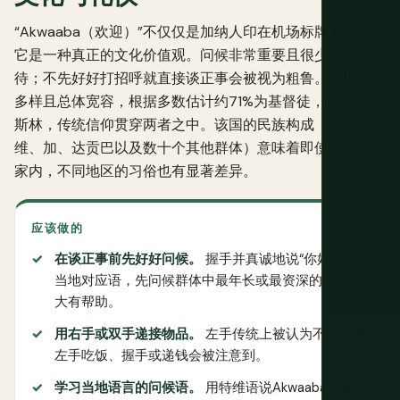
“Akwaaba（欢迎）”不仅仅是加纳人印在机场标牌上的词，
它是一种真正的文化价值观。问候非常重要且很少被匆忙对
待；不先好好打招呼就直接谈正事会被视为粗鲁。加纳宗教
多样且总体宽容，根据多数估计约71%为基督徒，18%为穆
斯林，传统信仰贯穿两者之中。该国的民族构成（阿坎、埃
维、加、达贡巴以及数十个其他群体）意味着即使在一个国
家内，不同地区的习俗也有显著差异。
应该做的
在谈正事前先好好问候。
握手并真诚地说“你好吗”或
当地对应语，先问候群体中最年长或最资深的人，会
大有帮助。
用右手或双手递接物品。
左手传统上被认为不洁；用
左手吃饭、握手或递钱会被注意到。
学习当地语言的问候语。
用特维语说Akwaaba（欢