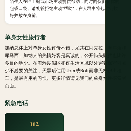
陌生人在巴士站或市场主动提供帮助，同时同伙偷窃你的
包或口袋。请礼貌拒绝主动“帮助”，在人群中将包拉链拉
好并放在身前。
单身女性旅行者
加纳总体上对单身女性评价不错，尤其在阿克拉、海岸角和
库马西，加纳人的热情好客是真诚的，公开街头骚扰也比许
多目的地少。在海滩度假区和夜生活区域以外穿着保守可减
少不必要的关注，天黑后使用Uber或Bolt而非无标识出租
车，是最有用的习惯。更多详情请见我们的
单身女性探索者
页面。
紧急电话
112