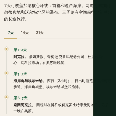
7天可覆盖加纳核心环线：首都和遗产海岸。两周可增加阿
散蒂腹地和沃尔特地区的瀑布。三周则有空间前往北部莫尔
的长途旅行。
7天
14天
21天
第1-2天
阿克拉。
詹姆斯敦、夸梅·恩克鲁玛纪念公园、杜波依斯中
心、马科拉市场，在奥苏吃晚餐。
第3-5天
海岸角与埃尔米纳。
西行（3小时）。日出时游览卡库姆树冠
步道、海岸角城堡、埃尔米纳城堡和渔港。
第6-7天
返回阿克拉。
回程时在博乔或科克罗比特享受海滩日，最后
一晚在奥苏。