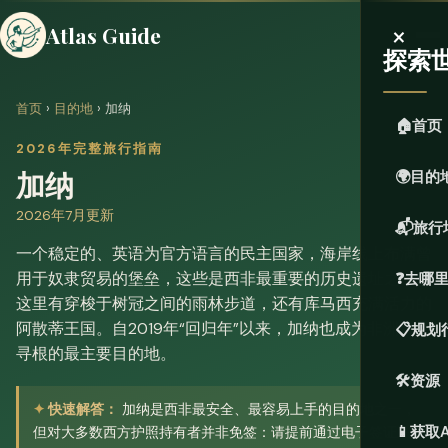
×
Atlas Guide
探索
首页
›
目的地
› 加纳
🏠
首页
2026年完整旅行指南
加纳
🌍
目的
2026年7月更新
📬
旅行
一个稳定的、英语为官方语言的民主国家，海岸线上布满曾
用于奴隶贸易的堡垒，这些是西非最重要的历史遗址之一。
❓
去哪
这里有穿梭于树冠之间的雨林步道，还有库马西充满活力的
阿散蒂王国。自2019年“回归年”以来，加纳也成为非洲侨民
📋
规划
寻根的最主要目的地。
🛠️
资源
快速解答：
加纳是西非最安全、最容易上手的目的地之一，
📱
获取A
但对大多数西方护照持有者并非免签：请提前通过电子签证系