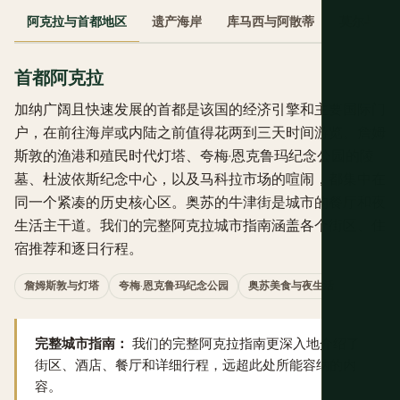
阿克拉与首都地区
遗产海岸
库马西与阿散蒂
莫尔与北
首都阿克拉
加纳广阔且快速发展的首都是该国的经济引擎和主要国际门
户，在前往海岸或内陆之前值得花两到三天时间游览。詹姆
斯敦的渔港和殖民时代灯塔、夸梅·恩克鲁玛纪念公园的陵
墓、杜波依斯纪念中心，以及马科拉市场的喧闹，都集中在
同一个紧凑的历史核心区。奥苏的牛津街是城市的餐厅和夜
生活主干道。我们的完整
阿克拉城市指南
涵盖各个街区、住
宿推荐和逐日行程。
詹姆斯敦与灯塔
夸梅·恩克鲁玛纪念公园
奥苏美食与夜生活
完整城市指南：
我们的
完整阿克拉指南
更深入地介绍了
街区、酒店、餐厅和详细行程，远超此处所能容纳的内
容。