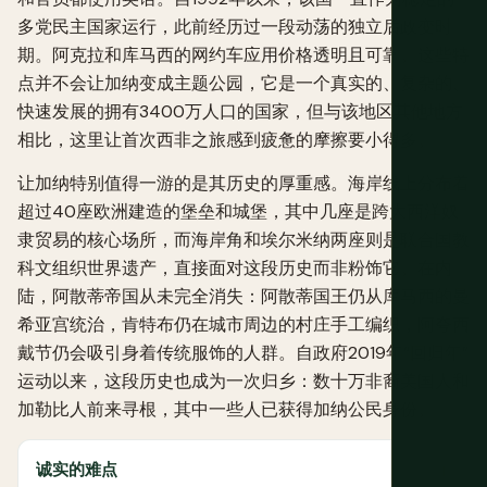
多党民主国家运行，此前经历过一段动荡的独立后政变时
期。阿克拉和库马西的网约车应用价格透明且可靠。这些特
点并不会让加纳变成主题公园，它是一个真实的、复杂的、
快速发展的拥有3400万人口的国家，但与该地区其他地方
相比，这里让首次西非之旅感到疲惫的摩擦要小得多。
让加纳特别值得一游的是其历史的厚重感。海岸线上分布着
超过40座欧洲建造的堡垒和城堡，其中几座是跨大西洋奴
隶贸易的核心场所，而海岸角和埃尔米纳两座则是联合国教
科文组织世界遗产，直接面对这段历史而非粉饰它。在内
陆，阿散蒂帝国从未完全消失：阿散蒂国王仍从库马西的曼
希亚宫统治，肯特布仍在城市周边的村庄手工编织，阿夸西
戴节仍会吸引身着传统服饰的人群。自政府2019年“回归年”
运动以来，这段历史也成为一次归乡：数十万非裔美国人和
加勒比人前来寻根，其中一些人已获得加纳公民身份。
诚实的难点