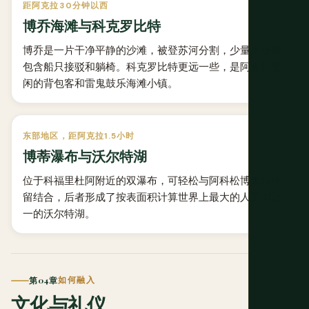
距阿克拉30分钟以西
博乔海滩与科克罗比特
博乔是一片干净平静的沙滩，被登苏河分割，少量入场费
包含船只接驳和躺椅。科克罗比特更远一些，是阿克拉悠
闲的背包客和雷鬼鼓乐海滩小镇。
东部地区，距阿克拉1.5小时
博蒂瀑布与沃尔特湖
位于科福里杜阿附近的双瀑布，可轻松与阿科松博大坝停
留结合，后者形成了按表面积计算世界上最大的人工湖之
一的沃尔特湖。
第04章
如何融入
文化与礼仪