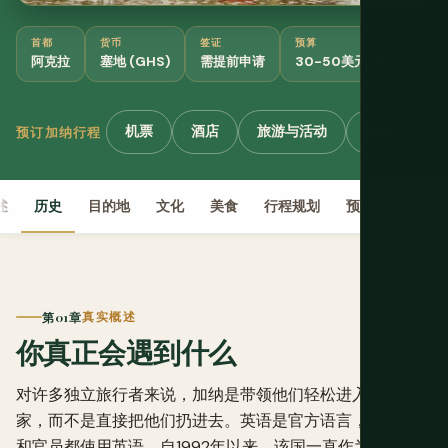
首都
货币
签证
预算
最佳
阿克拉
塞地 (GHS)
需提前申请
30-50美元/天
11月
机票
酒店
旅游与活动
租车
eS
预订加纳行程
述
历史
目的地
文化
美食
行程规划
预算
签证
第01章
真实概述
你真正会遇到什么
对许多独立旅行者来说，加纳是带领他们轻松进入西非的国
家，而不是直接把他们扔进去。英语是官方语言，所有路牌
和官员都使用英语。自1992年以来，该国一直作为稳定的