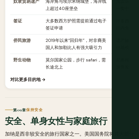
奴隶贸易遗产
海岸角与埃尔米纳城堡，海岸线
戈雷岛奴隶
上超过40座堡垒
一集中景点
签证
大多数西方护照需提前通过电子
许多西方国
签证申请
以内免签
侨民旅游
2019年以来“回归年”，对非裔美
遗产旅游正
国人和加勒比人有强大吸引力
但规模仍较
野生动物
莫尔国家公园，步行 safari，需
尼奥科洛-
长途北上
游开发较少
对比更多目的地 →
第09章
保持安全
安全、单身女性与家庭旅行
加纳是西非较安全的旅行国家之一。美国国务院将其大部分