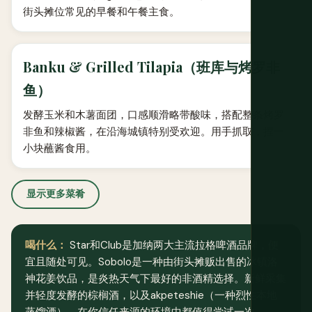
街头摊位常见的早餐和午餐主食。
Banku & Grilled Tilapia（班库与烤罗非
鱼）
发酵玉米和木薯面团，口感顺滑略带酸味，搭配整条烤罗
非鱼和辣椒酱，在沿海城镇特别受欢迎。用手抓取，捏一
小块蘸酱食用。
显示更多菜肴
喝什么：
Star和Club是加纳两大主流拉格啤酒品牌，便
宜且随处可见。Sobolo是一种由街头摊贩出售的冰镇洛
神花姜饮品，是炎热天气下最好的非酒精选择。新鲜采集
并轻度发酵的棕榈酒，以及akpeteshie（一种烈性本地
蒸馏酒），在你信任来源的环境中都值得尝试一次。