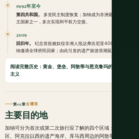
1992年至今
第四共和国。
多党民主制度恢复；加纳成为非洲最稳定的民
主国家之一，多次实现和平权力交接。
2019
回归年。
纪念首批被奴役非洲人抵达弗吉尼亚400周年，加
纳邀请全球侨民回家；由此引发的遗产旅游浪潮延续至今。
阅读完整历史：黄金、堡垒、阿散蒂与恩克鲁玛的泛非
主义
第03章
去哪里
主要目的地
加纳可分为首次或第二次旅行应了解的四个区域：首都地
区、阿克拉以西的遗产海岸、库马西周边的阿散蒂腹地，以