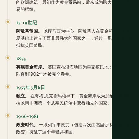
的欧洲建筑，最初作为黄金贸易站，后来成为跨大西洋奴隶贸
易的枢纽。
17-19世纪
阿散蒂帝国。
以库马西为中心，阿散蒂人在黄金和可乐果贸
易基础上建立了西非最强大的国家之一，通过一系列英阿战争
抵抗英国殖民。
1874
英属黄金海岸。
英国宣布沿海地区为皇家殖民地；阿散蒂内
陆直到1902年才被完全吞并。
1957年3月6日
独立。
在夸梅·恩克鲁玛领导下，黄金海岸成为加纳，是撒哈
拉以南非洲第一个从殖民统治中获得独立的国家。
1966-1981
政变时代。
一系列军事政变（包括两次由杰里·罗林斯领导的
政变）扰乱了这个年轻共和国。