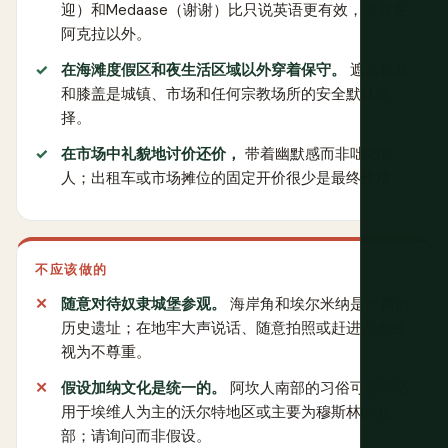
迎）和Medaase（谢谢）比只说英语更有效，尤其在
阿克拉以外。
在海滩度假区和夜生活区域以外穿着保守。
遮盖肩膀
和膝盖是城镇、市场和任何宗教场所的安全默认选
择。
在市场中礼貌地讨价还价，
带着幽默感而非咄咄逼
人；出租车或市场摊位的固定开价很少是最终价格。
不应该做的
随意对待奴隶城堡参观。
海岸角和埃尔米纳是严肃的
历史遗址；在地牢大声说话、随意拍照或赶进度会被
视为不尊重。
假设加纳文化是统一的。
阿坎人南部的习俗可能不适
用于埃维人为主的沃尔特地区或主要为穆斯林的北
部；请询问而非假设。