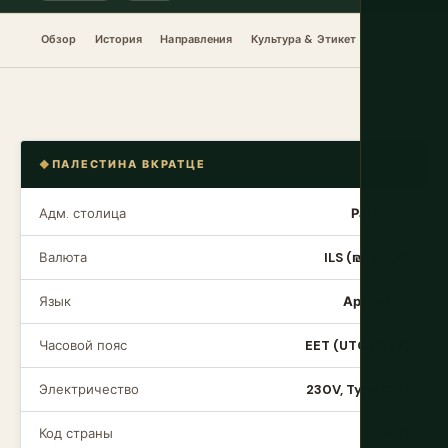
Обзор
История
Направления
Культура & Этикет
Еда & Напит
ПАЛЕСТИНА ВКРАТЦЕ
Адм. столица
Рамалла
Валюта
ILS (₪) / JOD
Язык
Арабский
Часовой пояс
EET (UTC+2/+3)
Электричество
230V, Type C/H
Код страны
+970