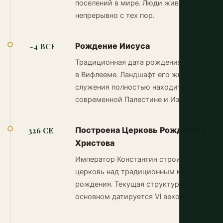
поселений в мире. Люди живут здесь
непрерывно с тех пор.
Рождение Иисуса
~4 BCE
Традиционная дата рождения Иисуса
в Вифлееме. Ландшафт его жизни и
служения полностью находится в
современной Палестине и Израиле.
Построена Церковь Рождества
326 CE
Христова
Император Константин строит первую
церковь над традиционным местом
рождения. Текущая структура в
основном датируется VI веком.