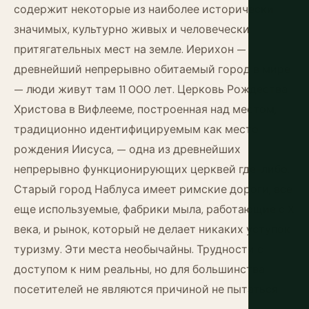
содержит некоторые из наиболее исторически
значимых, культурно живых и человечески
притягательных мест на земле. Иерихон —
древнейший непрерывно обитаемый город в мире
— люди живут там 11 000 лет. Церковь Рождества
Христова в Вифлееме, построенная над местом,
традиционно идентифицируемым как место
рождения Иисуса, — одна из древнейших
непрерывно функционирующих церквей где-либо.
Старый город Наблуса имеет римские дороги, все
еще используемые, фабрики мыла, работающие с X
века, и рынок, который не делает никаких уступок
туризму. Эти места необычайны. Трудности с
доступом к ним реальны, но для большинства
посетителей не являются причиной не пытаться.