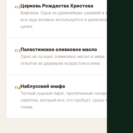
Церковь Рождества Христова
Вифлеем. Одна из древнейших церквей в мире,
все еще активно используется в религиозных
целях.
Палестинское оливковое масло
Одно из лучших оливковых масел в мире,
отжатое из деревьев возрастом в века.
Наблусский кнафе
Теплый сырный пирог, пропитанный сахарным
сиропом, который все, кто пробует, сразу хотят
снова.