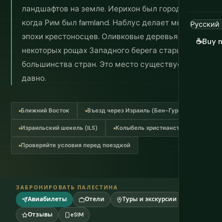
ландшафтов на земле. Иерихон был городом,
когда Рим был farmland. Наблус делает мыло с
эпохи крестоносцев. Оливковые деревья в
☕
Buy 
некоторых рощах Западного берега старше
большинства стран. Это место существует
давно.
Ближний Восток
Въезд через Израиль (Бен-Гурион)
Израильский шекель (ILS)
Колыбель христианства
Проверяйте условия перед поездкой
ЗАБРОНИРОВАТЬ ПАЛЕСТИНА
Авиабилеты
Отели
Туры и экскурсии
Отзывы
eSIM