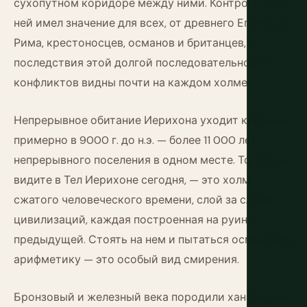
сухопутном коридоре между ними. Контроль над
ней имел значение для всех, от древнего Египта до
Рима, крестоносцев, османов и британцев, и
последствия этой долгой последовательности
конфликтов видны почти на каждом холме.
Непрерывное обитание Иерихона уходит корнями
примерно в 9000 г. до н.э. — более 11 000 лет
непрерывного поселения в одном месте. То, что вы
видите в Тел Иерихоне сегодня, — это холм
сжатого человеческого времени, слой за слоем
цивилизаций, каждая построенная на руинах
предыдущей. Стоять на нем и пытаться осмыслить
арифметику — это особый вид смирения.
Бронзовый и железный века породили ханаанские