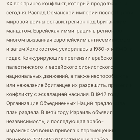
XX век принес конфликт, который продолжается
сегодня. Распад Османской империи после Первой
мировой войны оставил регион под британским
мандатом. Еврейская иммиграция в регион, во
многом вызванная европейским антисемитизмом
и затем Холокостом, ускорилась в 1930-х и 1940-х
годах. Конкурирующие претензии арабского
палестинского и еврейского сионистского
национальных движений, а также неспособность
или нежелание британцев их разрешить, привели к
конфликту с эскалацией насилия. В 1947 году
Организация Объединенных Наций предложила
план раздела. В 1948 году Израиль объявил
независимость, и последующая арабо-
израильская война привела к перемещению
примерно 700 000 палестинских арабов —