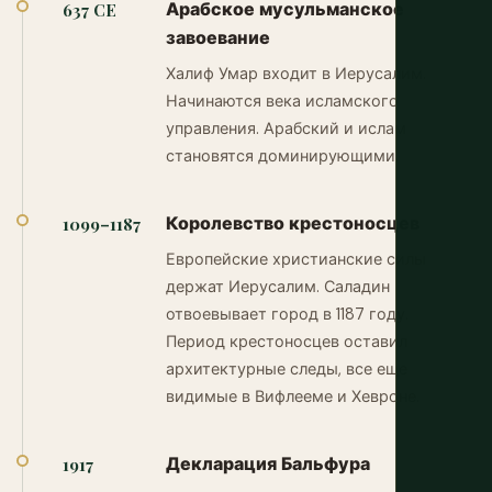
Арабское мусульманское
637 CE
завоевание
Халиф Умар входит в Иерусалим.
Начинаются века исламского
управления. Арабский и ислам
становятся доминирующими.
Королевство крестоносцев
1099–1187
Европейские христианские силы
держат Иерусалим. Саладин
отвоевывает город в 1187 году.
Период крестоносцев оставил
архитектурные следы, все еще
видимые в Вифлееме и Хевроне.
Декларация Бальфура
1917