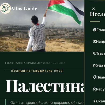
×
Atlas Guide
Иссл
🏠
Глав
🌍
Напр
📮
Trave
ГЛАВНАЯ
›
НАПРАВЛЕНИЯ
›
ПАЛЕСТИНА
❓
Куда 
ПОЛНЫЙ ПУТЕВОДИТЕЛЬ 2026
Палестина
📋
План
🛠️
Рес
📱
Скач
Один из древнейших непрерывно обитаемых