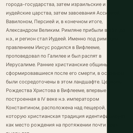
города-государства, затем израильские и
иудейские царства, затем завоевания Ассирией,
Вавилоном, Персией и, в конечном итоге,
Александром Великим. Римляне прибыли в 63 г. до
н.э., и регион стал Иудеей. Именно под римским
правлением Иисус родился в Вифлееме,
проповедовал по Галилее и был распят в
Иерусалиме. Ранние христианские общины,
сформировавшиеся после его смерти, в основном
были сосредоточены в этом ландшафте. Церковь
Рождества Христова в Вифлееме, впервые
построенная в IV веке н.э. императором
Константином, расположена над пещерой,
которую христианская традиция идентифицирует
как место рождения на протяжении почти двух