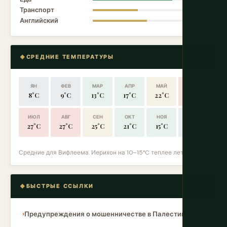
Транспорт
5.0
Английский
6.0
СРЕДНИЕ ТЕМПЕРАТУРЫ
ЯН
ФЕВ
МАР
АПР
МАЙ
ИЮН
8°C
9°C
13°C
17°C
22°C
25°C
ИЮЛ
АВГ
СЕН
ОКТ
НОЯ
ДЕК
27°C
27°C
25°C
21°C
15°C
10°C
Средние для Вифлеема. Иерихон на 10–15°C теплее летом.
БЫСТРЫЕ ССЫЛКИ
Предупреждения о мошенничестве в Палестине