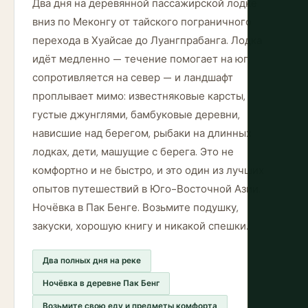
Два дня на деревянной пассажирской лодке
вниз по Меконгу от тайского пограничного
перехода в Хуайсае до Луангпрабанга. Лодка
идёт медленно — течение помогает на юг,
сопротивляется на север — и ландшафт
проплывает мимо: известняковые карсты,
густые джунглями, бамбуковые деревни,
нависшие над берегом, рыбаки на длинных
лодках, дети, машущие с берега. Это не
комфортно и не быстро, и это один из лучших
опытов путешествий в Юго-Восточной Азии.
Ночёвка в Пак Бенге. Возьмите подушку,
закуски, хорошую книгу и никакой спешки.
Два полных дня на реке
Ночёвка в деревне Пак Бенг
Возьмите свою еду и предметы комфорта