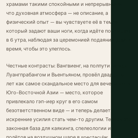
храмами такими спокойными и непрерывными,
что духовная атмосфера — не описание, а
физический опыт — вы чувствуете её в темпе,
который задают ваши ноги, когда идёте по улицам
в 6 утра, наблюдая за церемонией подаяний. Дайте
время, чтобы это улеглось.
Честные контрасты: Вангвиенг, на полпути между
Луангпрабангом и Вьентьяном, провёл двадцать
лет как самое скандальное место для вечеринок в
Юго-Восточной Азии — место, которое
привлекало гэп-иер круг в его самом
безответственном виде — и теперь делает
искренние усилия стать чем-то другим. Теперь это
законная база для каякинга, спелеологии и
полётов на воздушном шаре в spectacular