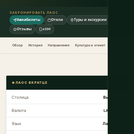
ЗАБРОНИРОВАТЬ ЛАОС
Авиабилеты
Отели
Туры и экскурсии
Отзывы
eSIM
Обзор
История
Направления
Культура и этикет
Еда и напитк
ЛАОС ВКРАТЦЕ
Столица
Вьентьян
Валюта
LAK (кип)
Язык
Лаосский