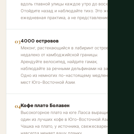
вдоль главной улицы каждое утро до восхода.
Отойдите назад и наблюдайте тихо. Это живая
ежедневная практика, а не представление.
4000 островов
Меконг, растекающийся в лабиринт островов
недалеко от камбоджийской границы.
Арендуйте велосипед, найдите гамак,
наблюдайте за речными дельфинами на закате.
Одно из немногих по-настоящему медленных
мест Юго-Восточной Азии.
Кофе плато Болавен
Высокогорное плато на юге Лаоса выращивает
один из лучших кофе в Юго-Восточной Азии.
Чашка на плато, у источника, свежесваренная,
навсегда меняет вашу планку.