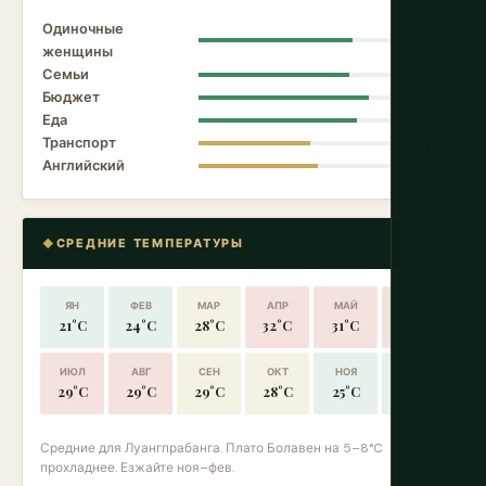
Одиночные
8.0
женщины
Семьи
7.8
Бюджет
8.8
Еда
8.2
Транспорт
5.8
Английский
6.2
СРЕДНИЕ ТЕМПЕРАТУРЫ
ЯН
ФЕВ
МАР
АПР
МАЙ
ИЮН
21°C
24°C
28°C
32°C
31°C
30°C
ИЮЛ
АВГ
СЕН
ОКТ
НОЯ
ДЕК
29°C
29°C
29°C
28°C
25°C
22°C
Средние для Луангпрабанга. Плато Болавен на 5–8°C
прохладнее. Езжайте ноя–фев.