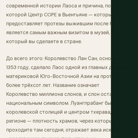
современной истории Лаоса и причина, по
которой Центр COPE в Вьентьяне — который
предоставляет протезы выжившим после НЕСО —
является самым важным визитом в музей,
который вы сделаете в стране.
До всего этого: Королевство Лан Сан, основанное в
1353 году, сделало Лаос одной из главных держав
материковой Юго-Восточной Азии на протяжении
более трёхсот лет. Название означает
Королевство миллиона слонов, и слон остаётся
национальным символом. Луангпрабанг был
королевской столицей и центром тхеравады в
регионе — плотность храмов, через которые вы
проходите там сегодня, отражает века искреннего