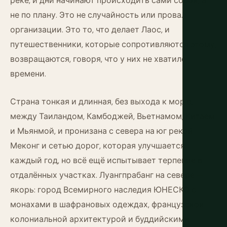
реке, и дни начинают происходить сами собой, а
не по плану. Это не случайность или провал
организации. Это то, что делает Лаос, и
путешественники, которые сопротивляются этому,
возвращаются, говоря, что у них не хватило
времени.
Страна тонкая и длинная, без выхода к морю,
между Таиландом, Камбоджей, Вьетнамом, Китаем
и Мьянмой, и пронизана с севера на юг рекой
Меконг и сетью дорог, которая улучшается
каждый год, но всё ещё испытывает терпение в
отдалённых участках. Луангпрабанг на севере —
якорь: город Всемирного наследия ЮНЕСКО с
монахами в шафрановых одеждах, французской
колониальной архитектурой и буддийскими