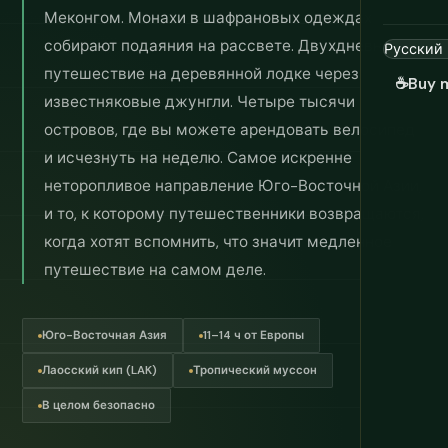
Меконгом. Монахи в шафрановых одеждах
собирают подаяния на рассвете. Двухдневное
путешествие на деревянной лодке через
☕
Buy 
известняковые джунгли. Четыре тысячи
островов, где вы можете арендовать велосипед
и исчезнуть на неделю. Самое искренне
неторопливое направление Юго-Восточной Азии,
и то, к которому путешественники возвращаются,
когда хотят вспомнить, что значит медленное
путешествие на самом деле.
Юго-Восточная Азия
11–14 ч от Европы
Лаосский кип (LAK)
Тропический муссон
В целом безопасно