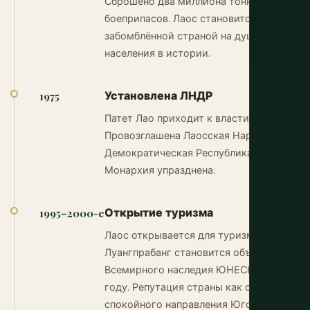
Сброшено два миллиона тонн
боеприпасов. Лаос становится самой
забомблённой страной на душу
населения в истории.
Установлена ЛНДР
1975
Патет Лао приходит к власти.
Провозглашена Лаосская Народно-
Демократическая Республика.
Монархия упразднена.
Открытие туризма
1995–2000-е
Лаос открывается для туризма.
Луангпрабанг становится объектом
Всемирного наследия ЮНЕСКО в 1995
году. Репутация страны как самого
спокойного направления Юго-