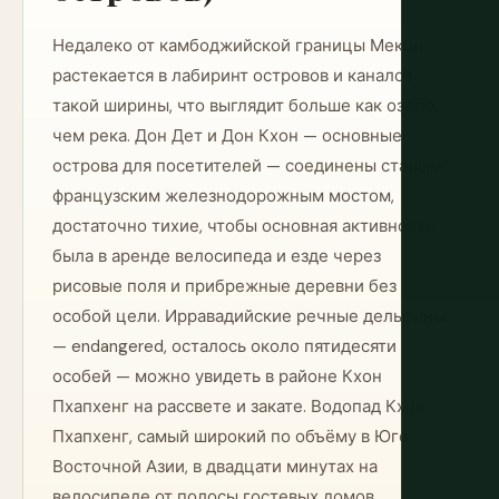
Недалеко от камбоджийской границы Меконг
растекается в лабиринт островов и каналов
такой ширины, что выглядит больше как озеро,
чем река. Дон Дет и Дон Кхон — основные
острова для посетителей — соединены старым
французским железнодорожным мостом,
достаточно тихие, чтобы основная активность
была в аренде велосипеда и езде через
рисовые поля и прибрежные деревни без
особой цели. Ирравадийские речные дельфины
— endangered, осталось около пятидесяти
особей — можно увидеть в районе Кхон
Пхапхенг на рассвете и закате. Водопад Кхон
Пхапхенг, самый широкий по объёму в Юго-
Восточной Азии, в двадцати минутах на
велосипеде от полосы гостевых домов.