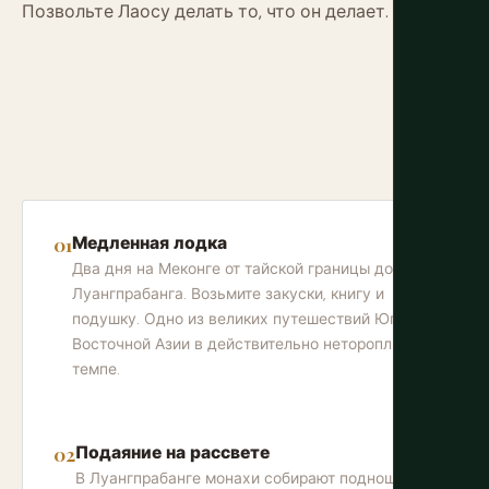
Позвольте Лаосу делать то, что он делает.
Медленная лодка
Два дня на Меконге от тайской границы до
Луангпрабанга. Возьмите закуски, книгу и
подушку. Одно из великих путешествий Юго-
Восточной Азии в действительно неторопливом
темпе.
Подаяние на рассвете
В Луангпрабанге монахи собирают подношения