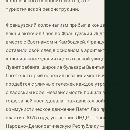
королевского покровительства, а не
туристической реконструкции.
Французский колониализм прибыл в конце XIX
века и включил Лаос во Французский Индокитай
вместе с Вьетнамом и Камбоджей. Французы
оставили свой след в основном в архитектуре —
колониальные здания вдоль главной улицы
Луангпрабанга, широкие бульвары Вьентьяна — и в
багете, который пережил независимость и всё ещё
продаётся с уличных тележек каждое утро вместе
с лаосским кофе. Независимость пришла в 1953
году, за ней последовала гражданская война, и
коммунистическое движение Патет Лао пришло к
власти в 1975 году, установив ЛНДР — Лаосскую
Народно-Демократическую Республику — которая