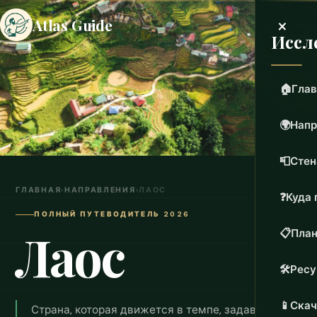
×
Atlas Guide
Иссл
🏠
Глав
🌍
Напр
📮
Стен
ГЛАВНАЯ
›
НАПРАВЛЕНИЯ
›
ЛАОС
❓
Куда 
ПОЛНЫЙ ПУТЕВОДИТЕЛЬ 2026
Лаос
📋
План
🛠️
Рес
📱
Скач
Страна, которая движется в темпе, задаваемом