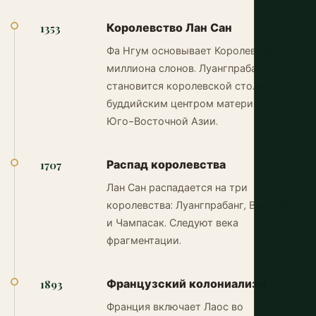
Королевство Лан Сан
1353
Фа Нгум основывает Королевство
миллиона слонов. Луангпрабанг
становится королевской столицей и
буддийским центром материковой
Юго-Восточной Азии.
Распад королевства
1707
Лан Сан распадается на три
королевства: Луангпрабанг, Вьентьян
и Чампасак. Следуют века
фрагментации.
Французский колониализм
1893
Франция включает Лаос во