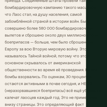
приезда. Соединённые Штаты провели тайную
бомбардировочную кампанию такого масштаба,
что Лаос стал, на душу населения, самой
забомблённой страной в истории войн. Было
совершено более 580 000 бомбардировочных
вылетов и сброшено около двух миллионов тонн
боеприпасов — больше, чем было сброшено на
Европу за всю Вторую мировую войну. Это
называлось Тайной войной, потому что это в
основном скрывалось от американской
общественности во время её проведения. Не все
бомбы взорвались. По оценкам, 30 процентов
остаются активными в почве сегодня, и НЕСО
(неразорвавшиеся боеприпасы) всё ещё убивают и
калечат лаосцев каждый год. Это не примечание
внизу страницы. Это определяющий факт