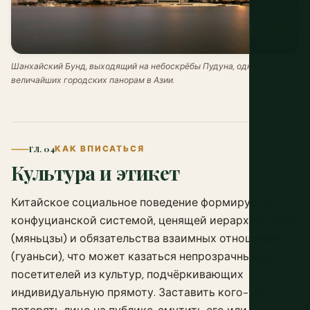
Шанхайский Бунд, выходящий на небоскрёбы Пудуна, одна из
величайших городских панорам в Азии.
ГЛ. 04
КАК ВПИСАТЬСЯ
Культура и этикет
Китайское социальное поведение формируется
конфуцианской системой, ценящей иерархию, лицо
(мяньцзы) и обязательства взаимных отношений
(гуаньси), что может казаться непрозрачным для
посетителей из культур, подчёркивающих
индивидуальную прямоту. Заставить кого-то