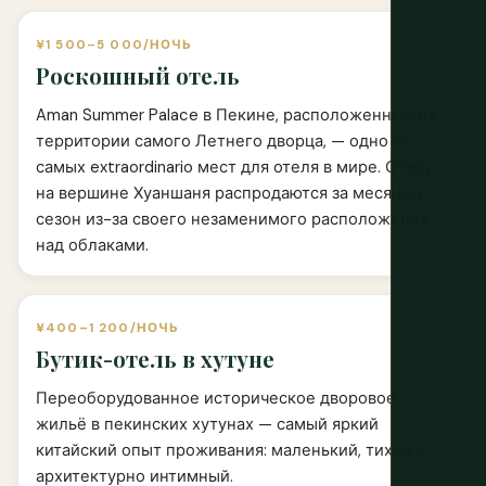
¥1 500–5 000/НОЧЬ
Роскошный отель
Aman Summer Palace в Пекине, расположенный на
территории самого Летнего дворца, — одно из
самых extraordinario мест для отеля в мире. Отели
на вершине Хуаншаня распродаются за месяцы в
сезон из-за своего незаменимого расположения
над облаками.
¥400–1 200/НОЧЬ
Бутик-отель в хутуне
Переоборудованное историческое дворовое
жильё в пекинских хутунах — самый яркий
китайский опыт проживания: маленький, тихий и
архитектурно интимный.