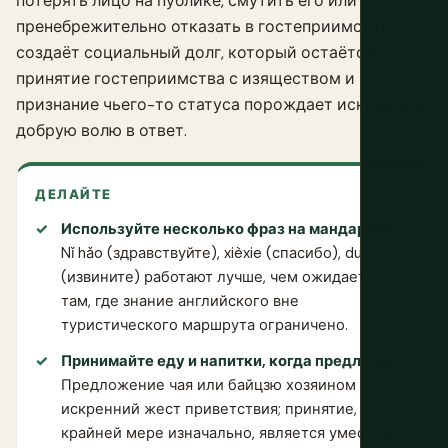
потерять лицо на публике, смутить его или
пренебрежительно отказать в гостеприимстве
создаёт социальный долг, который остаётся;
принятие гостеприимства с изяществом и
признание чьего-то статуса порождает искреннюю
добрую волю в ответ.
ДЕЛАЙТЕ
Используйте несколько фраз на мандарине.
Nǐ hǎo (здравствуйте), xièxie (спасибо), duìbuqǐ
(извините) работают лучше, чем ожидается,
там, где знание английского вне
туристического маршрута ограничено.
Принимайте еду и напитки, когда предлагают.
Предложение чая или байцзю хозяином — это
искренний жест приветствия; принятие, по
крайней мере изначально, является уместным