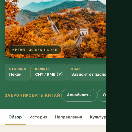
КИТАЙ · 39.9°N 116.4°E
СТОЛИЦА
ВАЛЮТА
ВИЗА
БЮД
Пекин
CNY / RMB (¥)
Зависит от паспорта
¥25
Авиабилеты
Отели
Ту
ЗАБРОНИРОВАТЬ КИТАЙ
Обзор
История
Направления
Культура
Еда