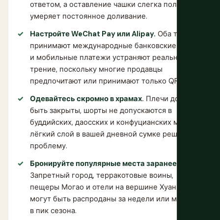
ответом, а оставление чашки слегка полной
умеряет постоянное доливание.
Настройте WeChat Pay или Alipay.
Оба теперь
принимают международные банковские карты,
и мобильные платежи устраняют реальное
трение, поскольку многие продавцы
предпочитают или принимают только QR-код.
Одевайтесь скромно в храмах.
Плечи должны
быть закрыты, шорты не допускаются в
буддийских, даосских и конфуцианских местах;
лёгкий слой в вашей дневной сумке решит
проблему.
Бронируйте популярные места заранее.
Запретный город, терракотовые воины,
пещеры Могао и отели на вершине Хуаншаня
могут быть распроданы за недели или месяцы
в пик сезона.