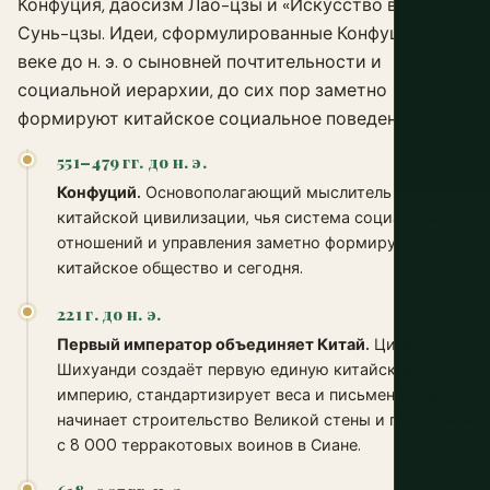
Конфуция, даосизм Лао-цзы и «Искусство войны»
Сунь-цзы. Идеи, сформулированные Конфуцием в V
веке до н. э. о сыновней почтительности и
социальной иерархии, до сих пор заметно
формируют китайское социальное поведение.
551–479 гг. до н. э.
Конфуций.
Основополагающий мыслитель
китайской цивилизации, чья система социальных
отношений и управления заметно формирует
китайское общество и сегодня.
221 г. до н. э.
Первый император объединяет Китай.
Цинь
Шихуанди создаёт первую единую китайскую
империю, стандартизирует веса и письменность,
начинает строительство Великой стены и похоронен
с 8 000 терракотовых воинов в Сиане.