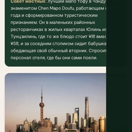
Совет местных:
лучший мапо тофу в Чэнду — не в
знаменитом Chen Mapo Doufu, работающем с 1862
года и сформированном туристическим
признанием. Он в маленьких районных
ресторанчиках в жилых кварталах Юлинь или
Тунцзилинь, где то же блюдо стоит ¥18 вместо
¥58, и за соседним столиком сидит бабушка,
обедающая свой обычный вторник. Спросите
персонал отеля, где бы они сами поели.