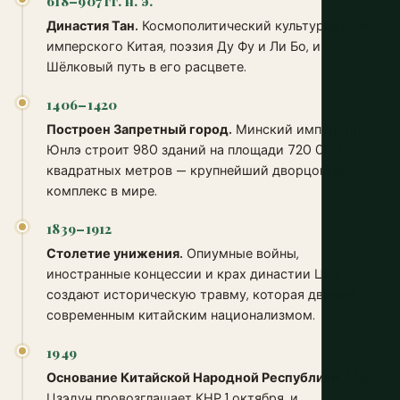
618–907 гг. н. э.
Династия Тан.
Космополитический культурный пик
имперского Китая, поэзия Ду Фу и Ли Бо, и
Шёлковый путь в его расцвете.
1406–1420
Построен Запретный город.
Минский император
Юнлэ строит 980 зданий на площади 720 000
квадратных метров — крупнейший дворцовый
комплекс в мире.
1839–1912
Столетие унижения.
Опиумные войны,
иностранные концессии и крах династии Цин
создают историческую травму, которая движет
современным китайским национализмом.
1949
Основание Китайской Народной Республики.
Мао
Цзэдун провозглашает КНР 1 октября, и