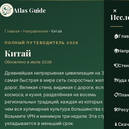
×
Atlas Guide
Иссл
Главная
›
Направления
› Китай
🏠
Глав
ПОЛНЫЙ ПУТЕВОДИТЕЛЬ 2026
Китай
🌍
Напр
Обновлено в июле 2026
📮
Стен
Древнейшая непрерывная цивилизация на Земле,
самая быстрая в мире сеть скоростных железных
❓
Куда 
дорог, Великая стена, видимая с дороги, если не из
космоса, и кухня, разделённая на восемь
📋
План
региональных традиций, каждая из которых глубже,
чем вся кулинарная культура большинства стран.
🛠️
Рес
Возьмите VPN и минимум три недели. Эта страна не
укладывается в меньший срок.
📱
Скач