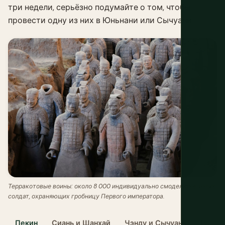
три недели, серьёзно подумайте о том, чтобы
провести одну из них в Юньнани или Сычуани.
Терракотовые воины: около 8 000 индивидуально смоделированных
солдат, охраняющих гробницу Первого императора.
Пекин
Сиань и Шанхай
Чэнду и Сычуань
Гуйлин