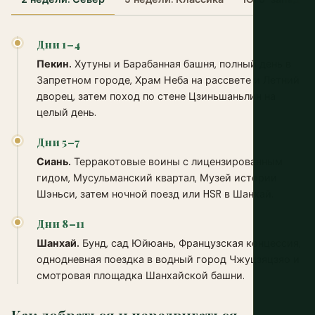
Дни 1–4
Пекин.
Хутуны и Барабанная башня, полный день в
Запретном городе, Храм Неба на рассвете и Летний
дворец, затем поход по стене Цзиньшаньлин на
целый день.
Дни 5–7
Сиань.
Терракотовые воины с лицензированным
гидом, Мусульманский квартал, Музей истории
Шэньси, затем ночной поезд или HSR в Шанхай.
Дни 8–11
Шанхай.
Бунд, сад Юйюань, Французская концессия,
однодневная поездка в водный город Чжуцзяцзяо и
смотровая площадка Шанхайской башни.