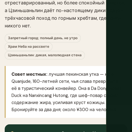
отреставрированный, но более спокойный участок,
а Цзиньшаньлин даёт по-настоящему дикий двух-
трёхчасовой поход по горным хребтам, где почти
никого нет.
Запретный город: полный день, не утро
Храм Неба на рассвете
Цзиньшаньлин: дикая, малолюдная стена
Совет местных:
лучшая пекинская утка — не в
Quanjude, 160-летней сети, чья слава превратила
её в туристический конвейер. Она в Da Dong Roast
Duck на Nanxincang Hutong, где шеф-повар снизил
содержание жира, усиливая хруст кожицы.
Бронируйте за два дня; около ¥300 на человека.