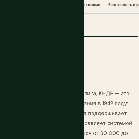
Реальность
История
Культура
Планирование
Безопасность и р
трана
родно-Демократическая Республика, КНДР — это
астией Кимов с момента основания в 1948 году:
 года и Ким Чен Ын с тех пор. Она поддерживает
ду против своего населения, управляет системой
в которых, по оценкам, содержится от 80 000 до