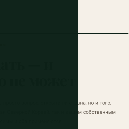
ТЯМ
хать
—
и
о
не
может
просто вопрос, открыта ли страна, но и того,
ак Северной Кореей, так и вашим собственным
исимы и оба применяются.