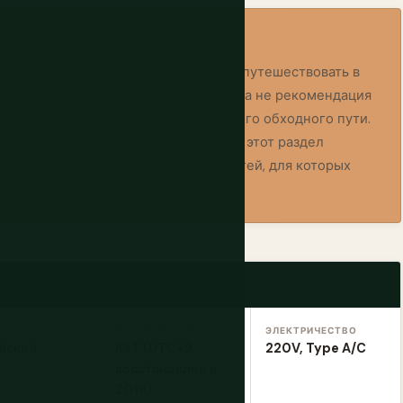
ержателям американских паспортов путешествовать в
деральное юридическое ограничение, а не рекомендация
и преступлениями. Нет практического обходного пути.
териал для планирования поездки — этот раздел
как направления для национальностей, для которых
ЧАСОВОЙ ПОЯС
ЭЛЕКТРИЧЕСТВО
йский
KST (UTC+9,
220V, Type A/C
восстановлен в
2018)