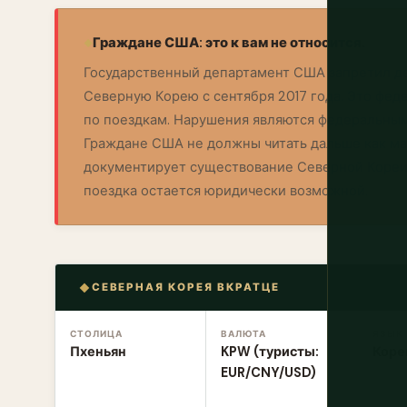
Граждане США: это к вам не относится.
Государственный департамент США запретил д
Северную Корею с сентября 2017 года. Это фе
по поездкам. Нарушения являются федеральным
Граждане США не должны читать дальше как ма
документирует существование Северной Кореи 
поездка остается юридически возможной.
СЕВЕРНАЯ КОРЕЯ ВКРАТЦЕ
СТОЛИЦА
ВАЛЮТА
ЯЗЫК
Пхеньян
KPW (туристы:
Коре
EUR/CNY/USD)