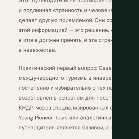
Этот путеводитель не притворяется, что эти
и подлинная странность и человеческий инте
делает другую приемлемой. Они сосуществую
этой информацией — это решение, которое к
в итоге должен принять, и эта страница дает
в невежестве.
Практический первый вопрос: Северная Коре
международного туризма в январе 2020 года
постепенно и избирательно с тех пор. По со
возобновлен в основном для посетителей из
КНДР, через специализированных операторов. 
Young Pioneer Tours или аналогичных операт
путеводителя является базовой, а не текущим