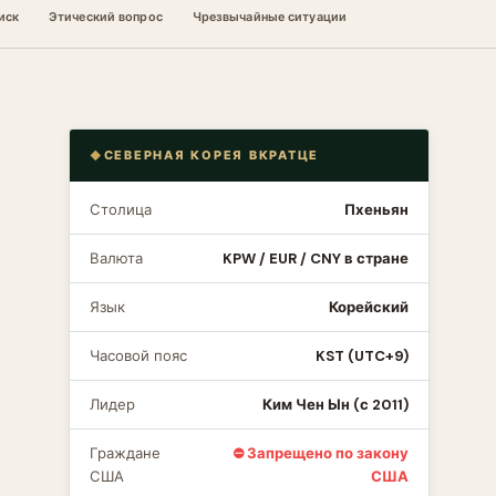
иск
Этический вопрос
Чрезвычайные ситуации
СЕВЕРНАЯ КОРЕЯ ВКРАТЦЕ
Столица
Пхеньян
Валюта
KPW / EUR / CNY в стране
Язык
Корейский
Часовой пояс
KST (UTC+9)
Лидер
Ким Чен Ын (с 2011)
Граждане
⛔ Запрещено по закону
США
США