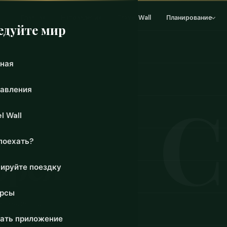
Главная
Направления
Travel Wall
Планирование
едуйте мир
ная
авления
l Wall
поехать?
орея
ируйте поездку
урсы
ещение — это
, назначенными
ать приложение