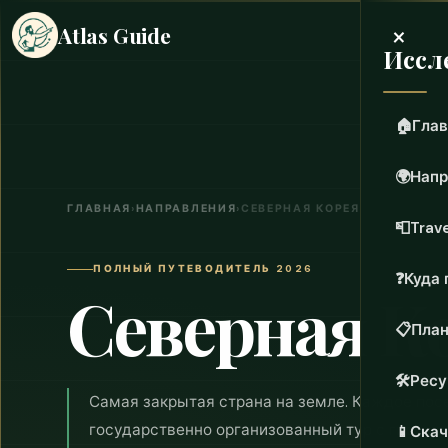
×
Atlas Guide
Иссл
🏠
Глав
🌍
Напр
ГЛАВНАЯ
›
НАПРАВЛЕНИЯ
›
СЕВЕРНАЯ КОРЕЯ
📮
Trave
ПОЛНЫЙ ПУТЕВОДИТЕЛЬ 2026
❓
Куда 
Северная К
📋
План
🛠️
Рес
Самая закрытая страна на земле. Каждое пос
государственно организованный тур с гидами
📱
Скач