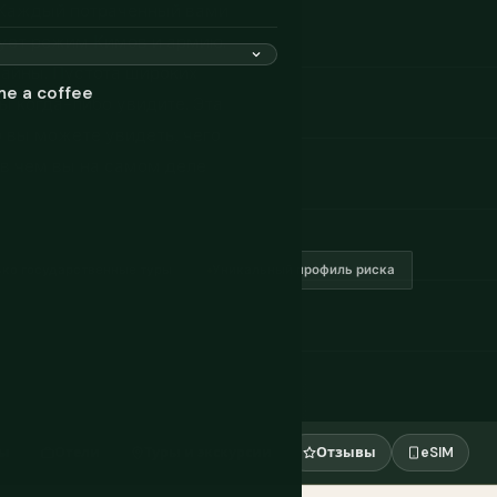
. Каждый потраченный вами
рует режим Кимов и армию.
айны. Пустота широких
me a coffee
вы когда-либо увидите. Эта
 вы можете увидеть, чего
 в чем вы на самом деле
ько государственные туры
Уникальный профиль риска
ты
Отели
Туры и экскурсии
Отзывы
eSIM