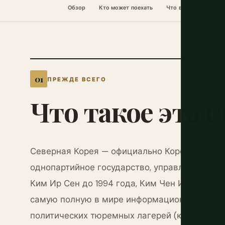
Обзор
Кто может поехать
Что вы увидите
ПРЕЖДЕ ВСЕГО
Что
такое
эта
с
Северная Корея — официально Корейская На
однопартийное государство, управляемое дин
Ким Ир Сен до 1994 года, Ким Чен Ир до 2011
самую полную в мире информационную блока
политических тюремных лагерей (кванлисо), 