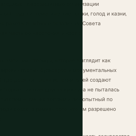
ународные правозащитные организации
ый труд, систематические пытки, голод и казни,
е ракеты в defiance резолюций Совета
ная часть ее населения живет в
х амбиций, столицы, которая выглядит как
широких пустых бульваров и монументальных
), где десятки тысяч исполнителей создают
которые никакая другая культура не пыталась
сетителей — так же теплый и любопытный по
юди везде, в рамках того, что им разрешено
.