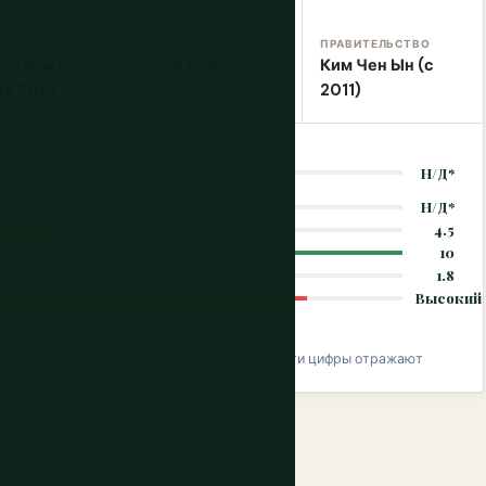
ДАНЕ США
НАСЕЛЕНИЕ
ПРАВИТЕЛЬСТВО
ещены по
~25,9 млн
Ким Чен Ын (с
ну США
2011)
Н/Д*
Н/Д*
4.5
10
1.8
Высокий
 посещение контролируется государством. Эти цифры отражают