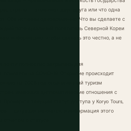
 две вещи — чрезвычайная жестокость государства
рес страны — отменяют друг друга или что одна
т. Обе истинны одновременно. Что вы сделаете с
аждый потенциальный посетитель Северной Кореи
 вам информацию, чтобы сделать это честно, а не
я почти полностью закрылась для
, ссылаясь на COVID-19. Открытие происходит
стоянию на 2026 год ограниченный туризм
 стран, имеющих дипломатические отношения с
Проверьте текущий статус доступа у Koryo Tours,
оров — ситуация меняется, и информация этого
 отчетом о статусе.