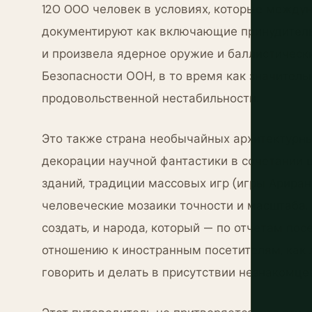
120 000 человек в условиях, которые межд
документируют как включающие принудительн
и произвела ядерное оружие и баллистически
Безопасности ООН, в то время как значитель
продовольственной нестабильности.
Это также страна необычайных архитектурны
декорации научной фантастики в сочетании 
зданий, традиции массовых игр (игры Ариран
человеческие мозаики точности и масштаба, 
создать, и народа, который — по отчетам по
отношению к иностранным посетителям, как л
говорить и делать в присутствии незнакомцев