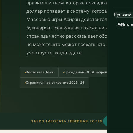
правительством, которые докладывают о вас
доллар попадает в систему, которая финанси
Массовые игры Ариран действительно необыч
☕
Buy 
бульваров Пхеньяна не похожа ни на что, что 
страница честно рассказывает обо всем — что
не можете, кто может поехать, кто не может и
участвуете, когда едете.
Восточная Азия
Гражданам США запрещено
Тол
Ограниченное открытие 2025–26
Авиабиле
ЗАБРОНИРОВАТЬ СЕВЕРНАЯ КОРЕЯ