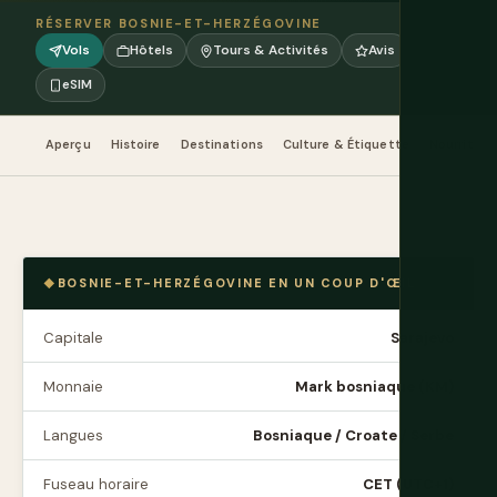
RÉSERVER BOSNIE-ET-HERZÉGOVINE
Vols
Hôtels
Tours & Activités
Avis
eSIM
Aperçu
Histoire
Destinations
Culture & Étiquette
Nourriture
BOSNIE-ET-HERZÉGOVINE EN UN COUP D'ŒIL
Capitale
Sarajevo
Monnaie
Mark bosniaque (KM)
Langues
Bosniaque / Croate / Serbe
Fuseau horaire
CET (UTC+1)