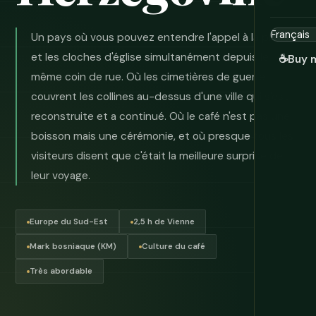
Un pays où vous pouvez entendre l'appel à la prière
et les cloches d'église simultanément depuis le
☕
Buy 
même coin de rue. Où les cimetières de guerre
couvrent les collines au-dessus d'une ville qui s'est
reconstruite et a continué. Où le café n'est pas une
boisson mais une cérémonie, et où presque tous les
visiteurs disent que c'était la meilleure surprise de
leur voyage.
Europe du Sud-Est
2,5 h de Vienne
Mark bosniaque (KM)
Culture du café
Très abordable