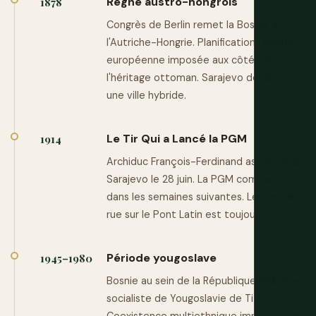
Règne austro-hongrois
1878
Congrès de Berlin remet la Bosnie à
l'Autriche-Hongrie. Planification urbaine
européenne imposée aux côtés de
l'héritage ottoman. Sarajevo devient
une ville hybride.
Le Tir Qui a Lancé la PGM
1914
Archiduc François-Ferdinand assassiné à
Sarajevo le 28 juin. La PGM commence
dans les semaines suivantes. Le coin de
rue sur le Pont Latin est toujours là.
Période yougoslave
1945–1980
Bosnie au sein de la République fédérale
socialiste de Yougoslavie de Tito.