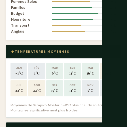
Femmes Solos
7.5
Familles
8.0
Budget
9.2
Nourriture
8.2
Transport
5.8
Anglais
6.5
TEMPÉRATURES MOYENNES
JAN
FÉV
MAR
AVR
MAI
JUIN
-1°C
1°C
6°C
11°C
16°C
19°C
JUIL
AOÛ
SEP
OCT
NOV
DÉC
22°C
22°C
17°C
11°C
5°C
0°C
Moyennes de Sarajevo. Mostar 5–8°C plus chaude en été.
Montagnes significativement plus froides.