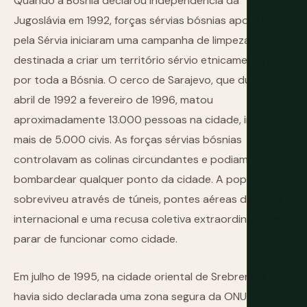
Quando a Bósnia declarou independência da
Jugoslávia em 1992, forças sérvias bósnias apoiadas
pela Sérvia iniciaram uma campanha de limpeza étnica
destinada a criar um território sérvio etnicamente puro
por toda a Bósnia. O cerco de Sarajevo, que durou de
abril de 1992 a fevereiro de 1996, matou
aproximadamente 13.000 pessoas na cidade, incluindo
mais de 5.000 civis. As forças sérvias bósnias
controlavam as colinas circundantes e podiam
bombardear qualquer ponto da cidade. A população
sobreviveu através de túneis, pontes aéreas de ajuda
internacional e uma recusa coletiva extraordinária em
parar de funcionar como cidade.
Em julho de 1995, na cidade oriental de Srebrenica, que
havia sido declarada uma zona segura da ONU, forças