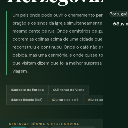
Um país onde pode ouvir o chamamento para a
oração e os sinos da igreja simultaneamente do
☕
Buy 
mesmo canto de rua. Onde cemitérios de guerra
cobrem as colinas acima de uma cidade que se
reconstruiu e continuou. Onde o café não é uma
bebida, mas uma cerimónia, e onde quase todos os
que visitam dizem que foi a melhor surpresa da sua
viagem.
Sudeste da Europa
2,5 horas de Viena
Marco Bósnio (KM)
Cultura do café
Muito acessível
RESERVAR BÓSNIA & HERZEGOVINA