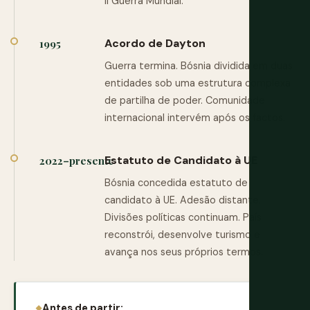
II Guerra Mundial.
Acordo de Dayton
1995
Guerra termina. Bósnia dividida em duas
entidades sob uma estrutura complexa
de partilha de poder. Comunidade
internacional intervém após os factos.
Estatuto de Candidato à UE
2022–presente
Bósnia concedida estatuto de
candidato à UE. Adesão distante.
Divisões políticas continuam. País
reconstrói, desenvolve turismo e
avança nos seus próprios termos.
Antes de partir: