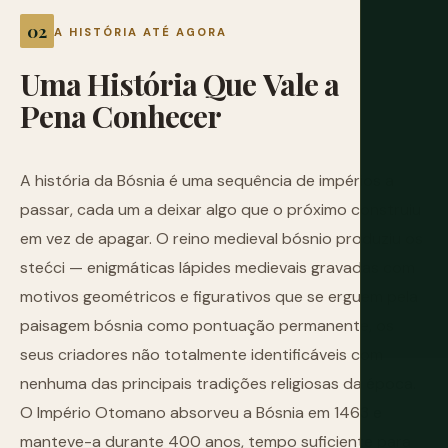
A HISTÓRIA ATÉ AGORA
Uma
História
Que
Vale
a
Pena
Conhecer
A história da Bósnia é uma sequência de impérios a
passar, cada um a deixar algo que o próximo construiu
em vez de apagar. O reino medieval bósnio produziu os
stećci — enigmáticas lápides medievais gravadas com
motivos geométricos e figurativos que se erguem pela
paisagem bósnia como pontuação permanente, os
seus criadores não totalmente identificáveis com
nenhuma das principais tradições religiosas da época.
O Império Otomano absorveu a Bósnia em 1463 e
manteve-a durante 400 anos, tempo suficiente para