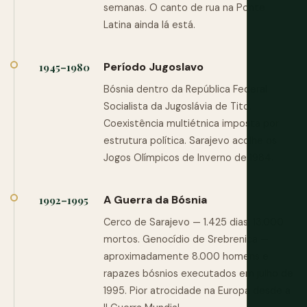
semanas. O canto de rua na Ponte
Latina ainda lá está.
Período Jugoslavo
1945–1980
Bósnia dentro da República Federal
Socialista da Jugoslávia de Tito.
Coexistência multiétnica imposta por
estrutura política. Sarajevo acolhe os
Jogos Olímpicos de Inverno de 1984.
A Guerra da Bósnia
1992–1995
Cerco de Sarajevo — 1.425 dias, 13.000
mortos. Genocídio de Srebrenica —
aproximadamente 8.000 homens e
rapazes bósnios executados em julho de
1995. Pior atrocidade na Europa desde a