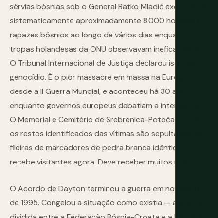
sérvias bósnias sob o General Ratko Mladić executaram
sistematicamente aproximadamente 8.000 homens e
rapazes bósnios ao longo de vários dias enquanto
tropas holandesas da ONU observavam ineficazmente.
O Tribunal Internacional de Justiça declarou isto um
genocídio. É o pior massacre em massa na Europa
desde a II Guerra Mundial, e aconteceu há 30 anos,
enquanto governos europeus debatiam a intervenção.
O Memorial e Cemitério de Srebrenica-Potočari, onde
os restos identificados das vítimas são sepultados em
fileiras de marcadores de pedra branca idênticos,
recebe visitantes agora. Deve receber muitos mais.
O Acordo de Dayton terminou a guerra em novembro
de 1995. Congelou a situação como existia — a Bósnia
dividida entre a Federação Bósnia-Croata e a Republika