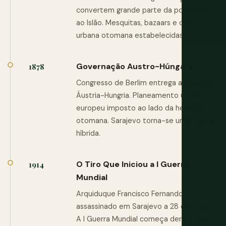
convertem grande parte da população
ao Islão. Mesquitas, bazaars e cultura
urbana otomana estabelecidas.
Governação Austro-Húngara
1878
Congresso de Berlim entrega a Bósnia à
Áustria-Hungria. Planeamento urbano
europeu imposto ao lado da herança
otomana. Sarajevo torna-se uma cidade
híbrida.
O Tiro Que Iniciou a I Guerra
1914
Mundial
Arquiduque Francisco Fernando
assassinado em Sarajevo a 28 de junho.
A I Guerra Mundial começa dentro de