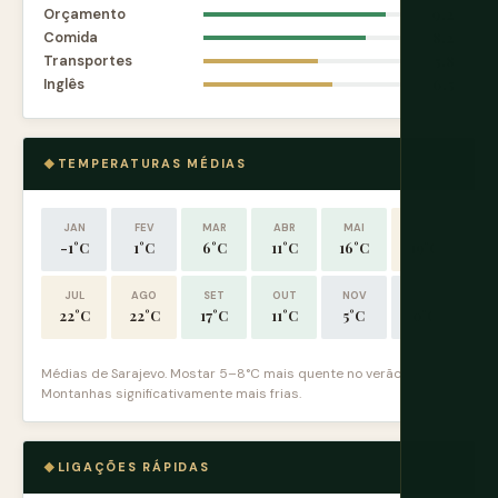
Orçamento
9.2
Comida
8.2
Transportes
5.8
Inglês
6.5
TEMPERATURAS MÉDIAS
JAN
FEV
MAR
ABR
MAI
JUN
-1°C
1°C
6°C
11°C
16°C
19°C
JUL
AGO
SET
OUT
NOV
DEZ
22°C
22°C
17°C
11°C
5°C
0°C
Médias de Sarajevo. Mostar 5–8°C mais quente no verão.
Montanhas significativamente mais frias.
LIGAÇÕES RÁPIDAS