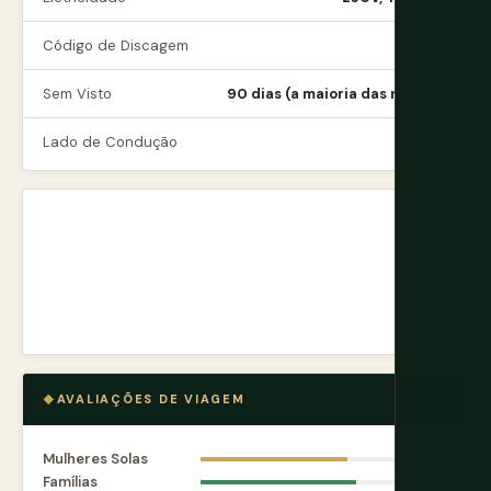
Código de Discagem
+387
Sem Visto
90 dias (a maioria das nações)
Lado de Condução
Direito
AVALIAÇÕES DE VIAGEM
Mulheres Solas
7.5
Famílias
8.0