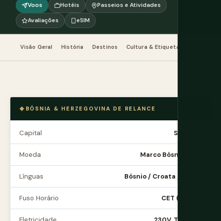
Voos
Hotéis
Passeios e Atividades
Avaliações
eSIM
Visão Geral
História
Destinos
Cultura & Etiqueta
Comida & B
BÓSNIA & HERZEGOVINA DE RELANCE
Capital
Sarajevo
Moeda
Marco Bósnio (KM)
Línguas
Bósnio / Croata / Sérvio
Fuso Horário
CET (UTC+1)
Eletricidade
230V, Tipo C/F