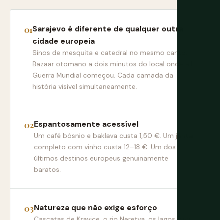
Sarajevo é diferente de qualquer outra
cidade europeia
Sinos de mesquita e catedral no mesmo canto.
Bazaar otomano a dois minutos do local onde a I
Guerra Mundial começou. Cada camada da
história visível simultaneamente.
Espantosamente acessível
Um café bósnio e baklava custa 1,50 €. Um jantar
completo com vinho custa 12–18 €. Um dos
últimos destinos europeus genuinamente
baratos.
Natureza que não exige esforço
Cascatas de Kravice, o rio Neretva, os lagos Pliva