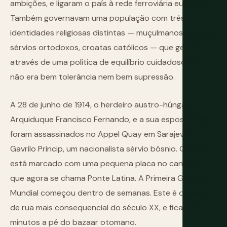
ambições, e ligaram o país à rede ferroviária europeia.
Também governavam uma população com três
identidades religiosas distintas — muçulmanos bósnios,
sérvios ortodoxos, croatas católicos — que geriam
através de uma política de equilíbrio cuidadoso que
não era bem tolerância nem bem supressão.
A 28 de junho de 1914, o herdeiro austro-húngaro, o
Arquiduque Francisco Fernando, e a sua esposa Sofia
foram assassinados no Appel Quay em Sarajevo por
Gavrilo Princip, um nacionalista sérvio bósnio. O local
está marcado com uma pequena placa no canto do
que agora se chama Ponte Latina. A Primeira Guerra
Mundial começou dentro de semanas. Este é o canto
de rua mais consequencial do século XX, e fica a cinco
minutos a pé do bazaar otomano.