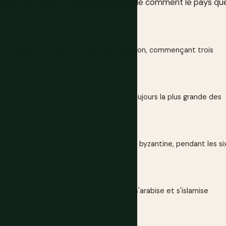
le du XIXe siècle. La version courte de comment le pays qu
t unifiées sous Narmer, le premier pharaon, commençant trois
s Khéops pendant l'Ancien Empire, et toujours la plus grande des
ypte devient une province romaine, puis byzantine, pendant les si
ent l'Égypte aux Byzantins ; la région s'arabise et s'islamise
s.