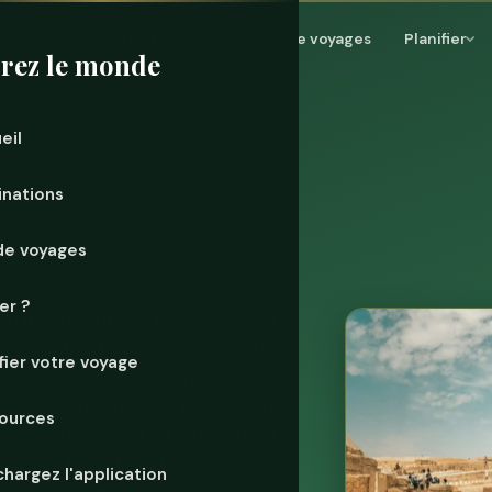
Accueil
Destinations
Mur de voyages
Planifier
rez le monde
eil
inations
de voyages
er ?
e du monde antique encore debout,
oit en entrant dans Gizeh depuis la
ifier votre voyage
millions d'habitants comme si elle
ut nouveau Grand Musée Égyptien, des
ources
 qui font paraître les cathédrales
able que l'Égypte est devenue
hargez l'application
alité-prix parmi les grands voyages