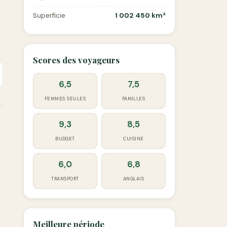
Superficie
1 002 450 km²
Scores des voyageurs
6,5
7,5
FEMMES SEULES
FAMILLES
9,3
8,5
BUDGET
CUISINE
6,0
6,8
TRANSPORT
ANGLAIS
Meilleure période