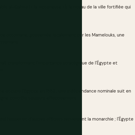
it al-Qahira (« la victorieuse »), le noyau de la ville fortifiée qui
nce ottomane, gouvernée localement par les Mamelouks, une
 Ottomans.
aïl, transformant l'importance stratégique de l'Égypte et
n.
e occupe l'Égypte en 1882 ; une indépendance nominale suit en
gne contrôle toujours effectivement.
l Nasser et d'autres officiers renversent la monarchie ; l'Égypte