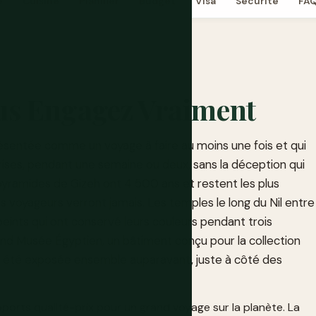
e
Cuisine
Planifier
Budget
Visa
Sécurité
FA
us Engagez Vraiment
résentée comme un voyage à faire au moins une fois et qui
rises, pendant une semaine ou deux, sans la déception qui
pyramides de Gizeh ont 4 500 ans et restent les plus
s voyageurs verront jamais. Les temples le long du Nil entre
eints qui ont conservé leurs couleurs pendant trois
rand Musée Égyptien, un bâtiment conçu pour la collection
s été exposée ensemble auparavant, juste à côté des
pports qualité-prix pour un grand voyage sur la planète. La