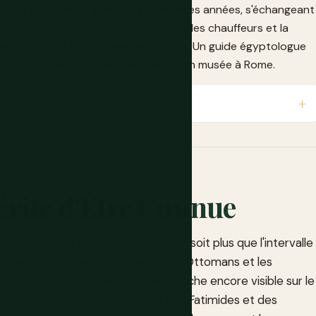
apport au dollar et à l'euro ces dernières années, s'échangeant
ui signifie que les hôtels, les guides, les chauffeurs et la
te une qualité comparable en Europe. Un guide égyptologue
e moins cher qu'un déjeuner près d'un musée à Rome.
érite d'Être Connue
environ 3 000 ans avant Cléopâtre, soit plus que l'intervalle
s Grecs, les Romains, les Arabes, les Ottomans et les
 à leur tour, chacun laissant une couche encore visible sur le
les du Nouvel Empire, mosquées des Fatimides et des