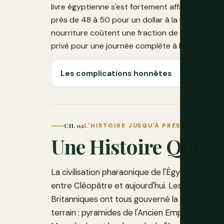
livre égyptienne s'est fortement affaiblie par r
près de 48 à 50 pour un dollar à la mi-2026, ce q
nourriture coûtent une fraction de ce que coû
privé pour une journée complète à Louxor coût
Les complications honnêtes
CH. 02
L'HISTOIRE JUSQU'À PRÉSENT
Une Histoire Qui M
La civilisation pharaonique de l'Égypte a duré 
entre Cléopâtre et aujourd'hui. Les Perses, le
Britanniques ont tous gouverné la vallée du Nil
terrain : pyramides de l'Ancien Empire, temp