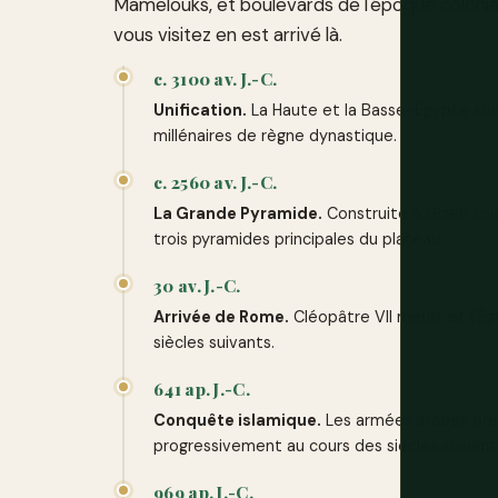
Mamelouks, et boulevards de l'époque colonia
vous visitez en est arrivé là.
c. 3100 av. J.-C.
Unification.
La Haute et la Basse-Égypte son
millénaires de règne dynastique.
c. 2560 av. J.-C.
La Grande Pyramide.
Construite à Gizeh sou
trois pyramides principales du plateau.
30 av. J.-C.
Arrivée de Rome.
Cléopâtre VII meurt et l'Ég
siècles suivants.
641 ap. J.-C.
Conquête islamique.
Les armées arabes prenn
progressivement au cours des siècles suivant
969 ap. J.-C.