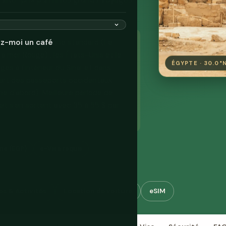
tinéraire touristique standard (Le
ez-moi un café
la mer Rouge) ; les États-Unis et le
ÉGYPTE · 30.0°N
s à l'intérieur du Sinaï et dans
upart des passeports occidentaux
ne d'abord). Meilleure période de
et s'en sortent avec 35 à 55 $ par
nne (EGP)
e-Visa requis
es & Activités
Location de voiture
eSIM