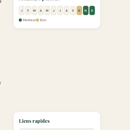
e
J
F
M
A
M
J
J
A
S
O
N
D
Meilleur
Bon
x
Liens rapides