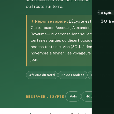
qu'il reste sur terre.
Réponse rapide :
L'Égypte est sûre pour l'i
☕
Offr
Caire, Louxor, Assouan, Alexandrie, stations de 
Royaume-Uni déconseillent seulement les voyage
certaines parties du désert occidental. La pl
nécessitent un e-visa (30 $, à demander en lig
novembre à février ; les voyageurs à petit budg
jour.
Afrique du Nord
5h de Londres
Livre égyptie
Vols
Hôtels
Visit
RÉSERVER L'ÉGYPTE