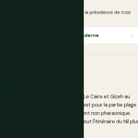
dant le Printemps arabe mettent fin à la présidence de trois
l de Suez, Nasser et la république moderne
ions
Nil et les deux mers qui le bordent : Le Caire et Gizeh au
u sud, et la côte de la mer Rouge à l'est pour la partie plage
n contrepoint méditerranéen, nettement non pharaonique.
e zone ; deux semaines couvrent tout l'itinéraire du Nil plu
r.