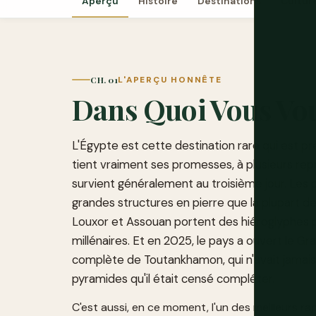
Aperçu
Histoire
Destinations
Cultur
CH. 01
L'APERÇU HONNÊTE
Dans Quoi Vous Vo
L'Égypte est cette destination rare qui est p
tient vraiment ses promesses, à plusieurs rep
survient généralement au troisième jour. Les 
grandes structures en pierre que la plupart de
Louxor et Assouan portent des hiéroglyphes p
millénaires. Et en 2025, le pays a ouvert le G
complète de Toutankhamon, qui n'avait jamai
pyramides qu'il était censé compléter.
C'est aussi, en ce moment, l'un des meilleurs ra