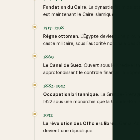
Fondation du Caire.
La dynastie fatimide établ
est maintenant le Caire islamique.
1517-1798
Règne ottoman.
L'Égypte devient une provi
caste militaire, sous l'autorité nominale des
1869
Le Canal de Suez.
Ouvert sous le Khédive Ism
approfondissant le contrôle financier europée
1882-1952
Occupation britannique.
La Grande-Bretagn
1922 sous une monarchie que la Grande-Breta
1952
La révolution des Officiers libres.
Gamal Abde
devient une république.