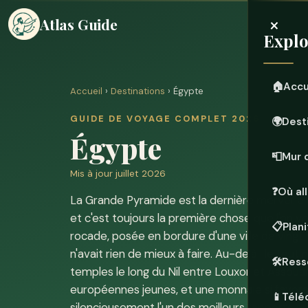
×
Atlas Guide
Explo
🏠
Accu
Accueil
›
Destinations
› Égypte
GUIDE DE VOYAGE COMPLET 2026
🌍
Dest
Égypte
📮
Mur 
Mis à jour juillet 2026
❓
Où all
La Grande Pyramide est la dernière merveill
et c'est toujours la première chose que l'on v
📋
Plan
rocade, posée en bordure d'une ville de vingt 
n'avait rien de mieux à faire. Au-delà : le to
🛠️
Ress
temples le long du Nil entre Louxor et Assouan
européennes jeunes, et une monnaie si favor
📱
Téléc
silencieusement l'un des meilleurs rapports qu