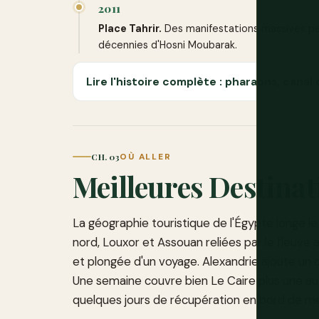
2011
Place Tahrir.
Des manifestations massives pen
décennies d'Hosni Moubarak.
Lire l'histoire complète : pharaons, cana
CH. 03
OÙ ALLER
Meilleures Destinat
La géographie touristique de l'Égypte longe le 
nord, Louxor et Assouan reliées par le fleuve a
et plongée d'un voyage. Alexandrie ajoute u
Une semaine couvre bien Le Caire plus une autr
quelques jours de récupération en bord de me