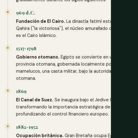
969 d.C.
Fundación de El Cairo.
La dinastía fatimí establece al-
Qahira ("la victoriosa"), el núcleo amurallado que ahora
es el Cairo Islámico.
1517-1798
Gobierno otomano.
Egipto se convierte en una
provincia otomana, gobernada localmente por los
mamelucos, una casta militar, bajo la autoridad nominal
otomana.
1869
El Canal de Suez.
Se inaugura bajo el Jedive Ismail,
transformando la importancia estratégica de Egipto y
profundizando el control financiero europeo.
1882-1952
Ocupación británica.
Gran Bretaña ocupa Egipto en