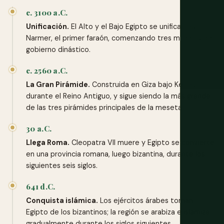
c. 3100 a.C.
Unificación.
El Alto y el Bajo Egipto se unifican bajo
Narmer, el primer faraón, comenzando tres milenios de
gobierno dinástico.
c. 2560 a.C.
La Gran Pirámide.
Construida en Giza bajo Keops
durante el Reino Antiguo, y sigue siendo la más grande
de las tres pirámides principales de la meseta.
30 a.C.
Llega Roma.
Cleopatra VII muere y Egipto se convierte
en una provincia romana, luego bizantina, durante los
siguientes seis siglos.
641 d.C.
Conquista islámica.
Los ejércitos árabes toman
Egipto de los bizantinos; la región se arabiza e islamiza
gradualmente durante los siglos siguientes.