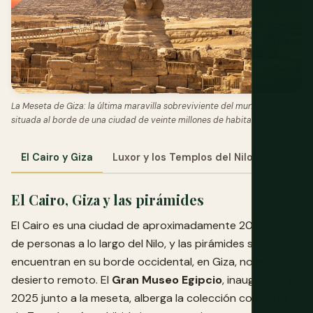
La Meseta de Giza: la última maravilla sobreviviente del mundo antiguo,
situada al borde de una ciudad de veinte millones de habitantes.
El Cairo y Giza
Luxor y los Templos del Nilo
Asuán y
El Cairo, Giza y las pirámides
El Cairo es una ciudad de aproximadamente 20 millones
de personas a lo largo del Nilo, y las pirámides se
encuentran en su borde occidental, en Giza, no en algún
desierto remoto. El
Gran Museo Egipcio
, inaugurado en
2025 junto a la meseta, alberga la colección completa