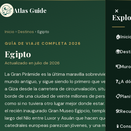
×
Atlas Guide
Explo
Inicio
›
Destinos
› Egipto
🏠
Inici
GUÍA DE VIAJE COMPLETA 2026
Egipto
🌍
Dest
Actualizado en julio de 2026
📮
Muro
La Gran Pirámide es la última maravilla sobreviviente del
mundo antiguo, y sigue siendo lo primero que ves al llegar
❓
¿A dó
a Giza desde la carretera de circunvalación, situada al
borde de una ciudad de veinte millones de personas
📋
Plani
como si no tuviera otro lugar mejor donde estar. Más allá:
el recién inaugurado Gran Museo Egipcio, templos a lo
🛠️
Recu
largo del Nilo entre Luxor y Asuán que hacen que las
catedrales europeas parezcan jóvenes, y una moneda
📱
Cons