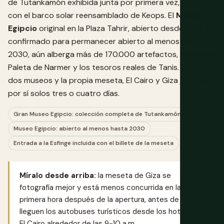
de Tutankamón exhibida junta por primera vez, junto
con el barco solar reensamblado de Keops. El
Museo
Egipcio
original en la Plaza Tahrir, abierto desde 1902 y
confirmado para permanecer abierto al menos hasta
2030, aún alberga más de 170.000 artefactos, incluida la
Paleta de Narmer y los tesoros reales de Tanis. Entre los
dos museos y la propia meseta, El Cairo y Giza justifican
por sí solos tres o cuatro días.
Gran Museo Egipcio: colección completa de Tutankamón
Museo Egipcio: abierto al menos hasta 2030
Entrada a la Esfinge incluida con el billete de la meseta
Míralo desde arriba:
la meseta de Giza se
fotografía mejor y está menos concurrida en la
primera hora después de la apertura, antes de que
lleguen los autobuses turísticos desde los hoteles de
El Cairo alrededor de las 9-10 a.m.