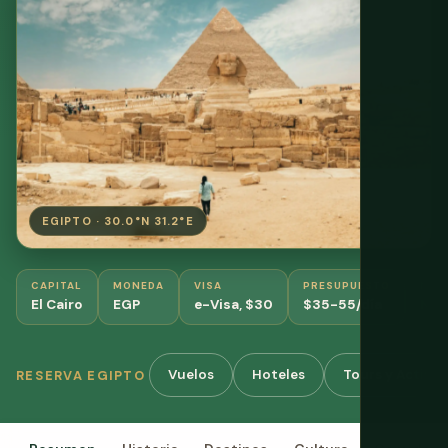
EGIPTO · 30.0°N 31.2°E
CAPITAL
MONEDA
VISA
PRESUPUESTO
MEJ
El Cairo
EGP
e-Visa, $30
$35-55/día
Nov
Vuelos
Hoteles
Tours y Activi
RESERVA EGIPTO