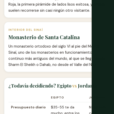
Roja, la primera pirámide de lados lisos exitosa, y ambas
suelen recorrerse sin casi ningún otro visitante.
INTERIOR DEL SINAÍ
Monasterio de Santa Catalina
Un monasterio ortodoxo del siglo VI al pie del Monte
Sinaí, uno de los monasterios en funcionamiento
continuo más antiguos del mundo, al que se llega desde
Sharm El Sheikh o Dahab, no desde el Valle del Nilo.
¿Todavía decidiendo? Egipto
vs
Jordania
EGIPTO
JORDANIA
Presupuesto diario
$35-55 te da
Notablemente
mucho; entre los
caro; solo Pet