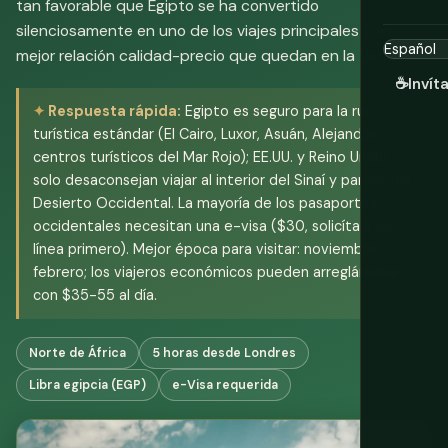
tan favorable que Egipto se ha convertido
silenciosamente en uno de los viajes principales con
mejor relación calidad-precio que quedan en la tierra.
☕
Invít
Respuesta rápida:
Egipto es seguro para la ruta
turística estándar (El Cairo, Luxor, Asuán, Alejandría,
centros turísticos del Mar Rojo); EE.UU. y Reino Unido
solo desaconsejan viajar al interior del Sinaí y partes del
Desierto Occidental. La mayoría de los pasaportes
occidentales necesitan una e-visa ($30, solicítala en
línea primero). Mejor época para visitar: noviembre-
febrero; los viajeros económicos pueden arreglárselas
con $35-55 al día.
Norte de África
5 horas desde Londres
Libra egipcia (EGP)
e-Visa requerida