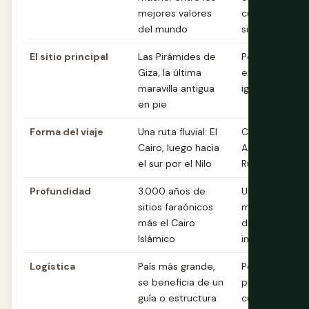
mejores valores
cuesta unos $
del mundo
sin el Jordan 
El sitio principal
Las Pirámides de
Petra, la ciuda
Giza, la última
excavada en la
maravilla antigua
igualmente icó
en pie
Forma del viaje
Una ruta fluvial: El
Circuito comp
Cairo, luego hacia
Amán, Petra, 
el sur por el Nilo
Rum, el Mar M
Profundidad
3.000 años de
Un sitio extrao
sitios faraónicos
más paisajes
más el Cairo
desérticos
Islámico
impactantes
Logística
País más grande,
Pequeño y senc
se beneficia de un
para conducir 
guía o estructura
cuenta propia