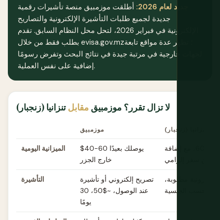
جديد لعام 2026:
أطلقت موزمبيق منصة تأشيرات رقمية
جديدة لجميع طلبات التأشيرة الإلكترونية والتصاريح
الإلكترونية في فبراير 2026، لتحل محل النظام السابق. تقدم
بطلب فقط من خلال evisa.gov.mz؛ تظهر عدة مواقع تابعة
لجهات خارجية في مرتبة جيدة في نتائج البحث وتفرض رسومًا
إضافية على نفس العملية.
لا تزال تقرر؟ موزمبيق
مقابل
تنزانيا (زنجبار)
تنزانيا (زنجبار)
موزمبيق
مماثل، $30-60، مع إضافة
$40-60 يوصلك بعيدًا
الميزانية اليومية
تأمين سفر إلزامي
خارج الجزر
 إلكترونية مطلوبة،
تصريح إلكتروني أو تأشيرة
التأشيرة
عند الوصول، ~$50، 30
يومًا