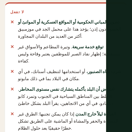
لا تفعل
تصوير المباني الحكومية أو المواقع العسكرية أو الموانئ أو
الجسور
دون إذن؛ يؤخذ هذا على محمل الجد في موزمبيق
أكثر من العديد من البلدان المجاورة.
توقع خدمة سريعة.
وتيرة المطاعم والأسواق غير
مستعجلة؛ إظهار نفاد الصبر للموظفين يعتبر وقاحة وليس
كفاءة.
شرب مياه الصنبور،
أو استخدامها لتنظيف أسنانك، في أي
مكان في البلاد بما في ذلك مابوتو.
افتراض أن البلد بأكمله يتشارك نفس مستوى المخاطر.
الخلط بين المناطق السياحية في الجنوب وتمرد كابو
ديلجادو، في أي من الاتجاهين، يقرأ البلد بشكل خاطئ.
القيادة ليلاً خارج المدن
إذا كان يمكن تجنبها: الطرق غير
المضاءة والحفر والمشاة أو الماشية على الطريق تشكل
خطرًا حقيقيًا بعد حلول الظلام.