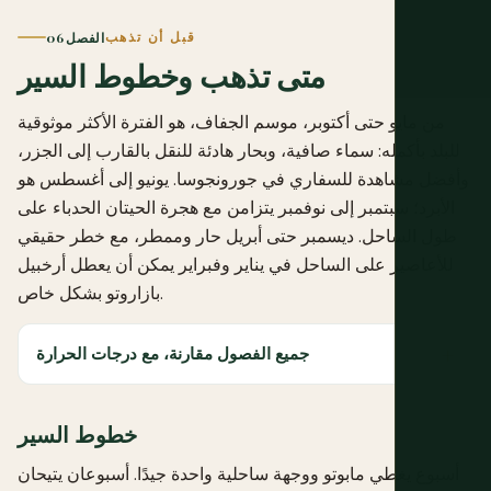
قبل أن تذهب
الفصل 06
متى تذهب وخطوط السير
من مايو حتى أكتوبر، موسم الجفاف، هو الفترة الأكثر موثوقية
للبلد بأكمله: سماء صافية، وبحار هادئة للنقل بالقارب إلى الجزر،
وأفضل مشاهدة للسفاري في جورونجوسا. يونيو إلى أغسطس هو
الأبرد؛ سبتمبر إلى نوفمبر يتزامن مع هجرة الحيتان الحدباء على
طول الساحل. ديسمبر حتى أبريل حار وممطر، مع خطر حقيقي
للأعاصير على الساحل في يناير وفبراير يمكن أن يعطل أرخبيل
بازاروتو بشكل خاص.
جميع الفصول مقارنة، مع درجات الحرارة
خطوط السير
أسبوع يغطي مابوتو ووجهة ساحلية واحدة جيدًا. أسبوعان يتيحان