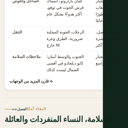
ون تاون في زنجبار
كثبان بازاروتو، أسماك
الساحل والغوص
الغوص في الشعاب
قرش الحوت في توفو،
مرجانية، أكثر تطورًا
أكثر هدوءًا بشكل عام
وازدحامًا
تحتية سياحية أفضل،
الرحلات الجوية المحلية
التنقل
جوية دولية مباشرة
ضرورية، الطرق وعرة
أكثر
خارج N1
البر الرئيسي وزنجبار
الجنوب والوسط آمنان؛
ملاحظات السلامة
ان على نطاق واسع
كابو ديلجادو في أقصى
الشمال ليست كذلك
قارن المزيد من الوجهات ←
البقاء آمنًا
الفصل 09
السلامة، النساء المنفردات والعائلة