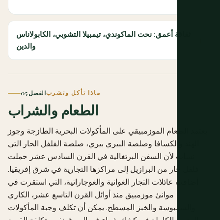
ثقافة أعمق: نحت الماكوندي، تيمبيلا التشوبي، الكابولاناس
والدين
ماذا تأكل وتشرب
الفصل 05
الطعام والشراب
يعتمد الطعام الموزمبيقي على المأكولات البحرية الطازجة وجوز
الهند والكسافا وصلصة البيري بيري، صلصة الفلفل الحار التي
نشأت لأن السفن البرتغالية في القرن السادس عشر حملت
فلفل حار من البرازيل إلى مراكزها التجارية في شرق إفريقيا.
أضافت عائلات التجار الغوانية والغوجاراتية، التي استقرت في
موانئ موزمبيق منذ أوائل القرن التاسع عشر، الكاري
والسمبوسة والخبز المسطح. يمكن أن تكلف وجبة المأكولات