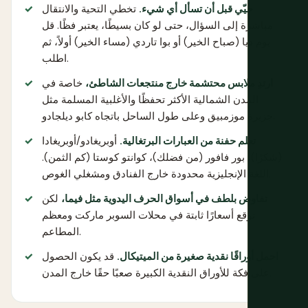
حيّي قبل أن تسأل أي شيء.
تخطي التحية والانتقال
مباشرة إلى السؤال، حتى لو كان بسيطًا، يعتبر فظًا. قل
بوم ديا (صباح الخير) أو بوا تاردي (مساء الخير) أولاً، ثم
اطلب.
ارتدِ ملابس محتشمة خارج منتجعات الشاطئ،
خاصة في
المدن الشمالية الأكثر تحفظًا والأغلبية المسلمة مثل
جزيرة موزمبيق وعلى طول الساحل باتجاه كابو ديلجادو.
تعلم حفنة من العبارات البرتغالية.
أوبريغادو/أوبريغادا
(شكرًا)، بور فافور (من فضلك)، كوانتو كوستا (كم الثمن).
اللغة الإنجليزية محدودة خارج الفنادق ومشغلي الغوص.
تفاوض بلطف في أسواق الحرف اليدوية مثل فيما،
لكن
توقع أسعارًا ثابتة في محلات السوبر ماركت ومعظم
المطاعم.
احمل أوراقًا نقدية صغيرة من الميتيكال.
قد يكون الحصول
على فكة للأوراق النقدية الكبيرة صعبًا حقًا خارج المدن.