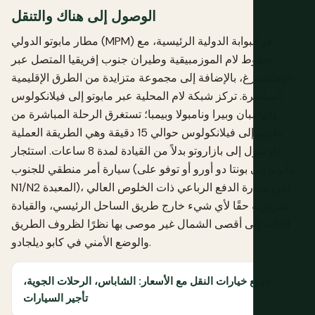
الوصول إلى هناك والتنقل
مطار مابوتو الدولي (MPM) هو البوابة الدولية الرئيسية، مع
خطوط لام الموزمبيقية وطيران جنوب إفريقيا المتصل عبر
جوهانسبرغ، بالإضافة إلى مجموعة متزايدة من الطرق الإقليمية
المباشرة. تركز شبكة لام المحلية عبر مابوتو إلى فيلانكولوس
وإنهامبان وبيرا ونامبولا وبيمبا؛ تستغرق الرحلة المباشرة من
مابوتو إلى فيلانكولوس حوالي 15 دقيقة وهي الطريقة العملية
للوصول إلى بازاروتو بدلاً من القيادة لمدة 8 ساعات. استئجار
سيارة أمر منطقي للجنوب (مابوتو إلى بونتا دو أورو أو توفو على
N1/N2 المعبدة)، لكن سيارة الدفع الرباعي ذات الخلوص العالي
ضرورية حقًا لأي شيء خارج طريق الساحل الرئيسي، والقيادة
الذاتية إلى أقصى الشمال غير موصى بها نظرًا لظروف الطريق
والوضع الأمني في كابو ديلجادو.
جميع خيارات النقل مع الأسعار: الشاباس، الرحلات الجوية،
تأجير السيارات