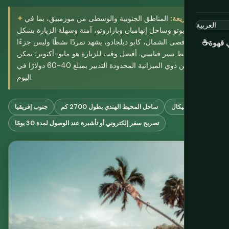
إجابة سريعة:
المناطق الجنوبية والوسطى من موزمبيق، بما في
ذلك مابوتو وساحل إنهامبان وبازاروتو، آمنة وسهلة الزيارة بشكل
متزايد. أقصى الشمال، كابو ديلجادو، يشهد تمردًا نشطًا وليس جزءًا
ي قهوة
☕
من أي خط سير قياسي. أفضل وقت للزيارة هو مايو-أكتوبر؛ يمكن
للمسافرين ذوي الميزانية المحدودة التدبير بمبلغ 40-60 دولارًا في
اليوم.
ميتيكال (MZN)
ساحل المحيط الهندي بطول 2700 كم
جنوب إفريقيا
تصريح سفر إلكتروني أو تأشيرة عند الوصول لمدة 30 يومًا