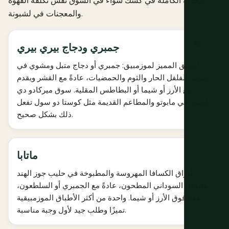
البحرية الكاملة في كشك شواء في السوق نفس تكلفة القهوة
والمعجنات في لشبونة.
$8-15
جمبري ودجاج بيري بيري
الطبق المميز لموزمبيق: جمبري أو دجاج متبل ومشوي في
صلصة الفلفل الحار والثوم والحمضيات، عادةً مع القشر ويقدم
مع الأرز أو شيما أو البطاطس المقلية. سوق ميركادو دي
بايشي في مابوتو والمطاعم القديمة مثل كوستا دو سول تفعل
ذلك بشكل صحيح.
ماتابا
أوراق الكسافا المهروسة والمطبوخة في حليب جوز الهند
والفول السوداني المطحون، عادةً مع الجمبري أو السلطعون،
تقدم فوق الأرز أو شيما. واحدة من أكثر الأطباق الموزمبيقية
تميزًا وطلب جيد لأول وجبة مناسبة.