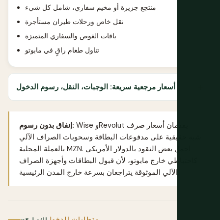
منتجع جزيرة أو مخيم سفاري، شامل كل شيء
نقل خاص ورحلات طيران مستأجرة
باقات الغوص والسفاري المتميزة
تناول طعام راقٍ في مابوتو
أسعار مرجعية سريعة: الوجبات، النقل، رسوم الدخول
يقدمان أسعار صرف
Revolut
و
Wise
إنفاق بدون رسوم:
شبه حقيقية على مدفوعات البطاقة وسحوبات الصراف الآلي
بالعملة المحلية MZN. احمل بعض النقود بالدولار الأمريكي
كاحتياطي خارج مابوتو، لأن قبول البطاقات وأجهزة الصراف
الآلي الموثوقة يتراجعان بسرعة خارج المدن الرئيسية.
متطلبات الدخول
الفصل 08