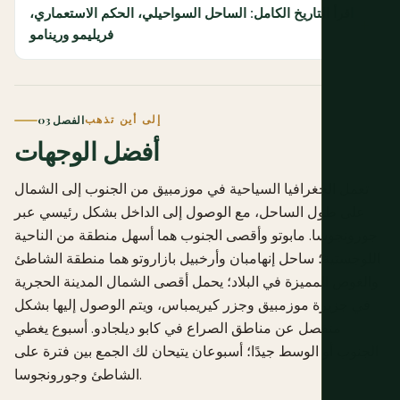
اقرأ التاريخ الكامل: الساحل السواحيلي، الحكم الاستعماري،
فريليمو ورينامو
إلى أين تذهب
الفصل 03
أفضل الوجهات
تعمل الجغرافيا السياحية في موزمبيق من الجنوب إلى الشمال
على طول الساحل، مع الوصول إلى الداخل بشكل رئيسي عبر
جورونجوسا. مابوتو وأقصى الجنوب هما أسهل منطقة من الناحية
اللوجستية؛ ساحل إنهامبان وأرخبيل بازاروتو هما منطقة الشاطئ
والغوص المميزة في البلاد؛ يحمل أقصى الشمال المدينة الحجرية
في جزيرة موزمبيق وجزر كيريمباس، ويتم الوصول إليها بشكل
منفصل عن مناطق الصراع في كابو ديلجادو. أسبوع يغطي
الجنوب أو الوسط جيدًا؛ أسبوعان يتيحان لك الجمع بين فترة على
الشاطئ وجورونجوسا.