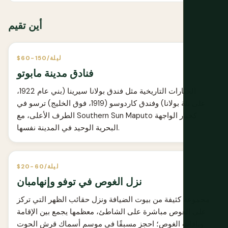
أين تقيم
$60-150/ليلة
فنادق مدينة مابوتو
الخيارات التاريخية مثل فندق بولانا سيرينا (بني عام 1922،
على تلة بولانا) وفندق كاردوسو (1919، فوق الخليج) ترسو في
الطرف الأعلى، مع Southern Sun Maputo كخيار الواجهة
البحرية الوحيد في المدينة نفسها.
$20-60/ليلة
نزل الغوص في توفو وإنهامبان
مجموعة كثيفة من بيوت الضيافة ونزل حقائب الظهر التي تركز
على الغوص مباشرة على الشاطئ، معظمها يجمع بين الإقامة
وباقات الغوص؛ احجز مسبقًا في موسم أسماك قرش الحوت