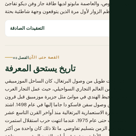
قوارب الغوص، والعاصمة مابوتو لديها طاقة جاز وفن ديكو تفاجئ
معظم الزوار لأول مرة الذين يتوقعون وجهة شاطئية بحتة.
التعقيدات الصادقة
القصة حتى الآن
الفصل 02
تاريخ يستحق المعرفة
قبل وقت طويل من وصول البرتغال، كان الساحل الموزمبيقي
جزءًا من العالم التجاري السواحيلي، حيث عمل التجار العرب
وتجار المحيط الهندي في موانئ مثل جزيرة موزمبيق قبل قرون
من وصول سفن فاسكو دا جاما إليها في عام 1498. اشتد
السيطرة الاستعمارية البرتغالية منذ أواخر القرن التاسع عشر
واستمرت حتى عام 1975، عندما انتهت حرب استقلال استمرت
عقدًا من الزمن بتسليم تفاوضي. ما تلا ذلك كان واحدة من أكثر