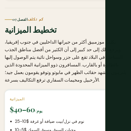
كم تكلف
الفصل 07
تخطيط الميزانية
تكلف موزمبيق أكثر من جيرانها الداخليين في جنوب إفريقيا،
ويرجع ذلك إلى حد كبير إلى أن الكثير من أفضل مناطق الجذب
السياحي في البلاد تقع على جزر وسواحل نائية يتم الوصول إليها
بالطائرة أو بالقارب. المسافرون ذوو الميزانية المحدودة الذين
يلتزمون بمشهد حقائب الظهر في مابوتو وتوفو يقومون بعمل جيد؛
الأرخبيل ومخيمات السفاري ترفع التكاليف بسرعة.
الميزانية
$40–60
/يوم
نوم في نزل/بيت ضيافة أو غرفة $10-25
وجبات السوق وسوق السمك $5-10