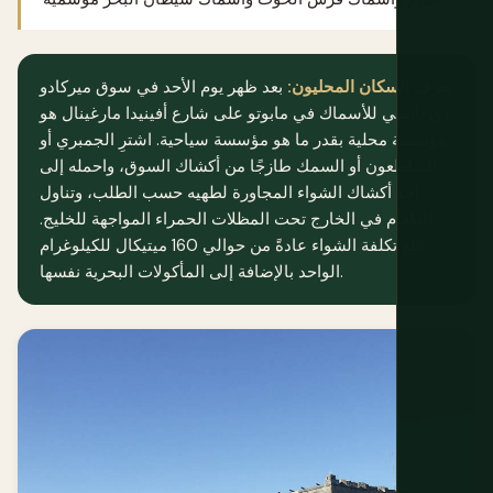
يعرف السكان المحليون:
بعد ظهر يوم الأحد في سوق ميركادو
دي بايشي للأسماك في مابوتو على شارع أفينيدا مارغينال هو
مؤسسة محلية بقدر ما هو مؤسسة سياحية. اشترِ الجمبري أو
السلطعون أو السمك طازجًا من أكشاك السوق، واحمله إلى
أحد أكشاك الشواء المجاورة لطهيه حسب الطلب، وتناول
الطعام في الخارج تحت المظلات الحمراء المواجهة للخليج.
تبلغ تكلفة الشواء عادةً من حوالي 160 ميتيكال للكيلوغرام
الواحد بالإضافة إلى المأكولات البحرية نفسها.