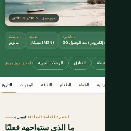
موزمبيق · 18.5°ج 35.5°ق
التأشيرة
العملة
العاصمة
30 يومًا، تصريح إلكتروني/عند الوصول
ميتيكال (MZN)
مابوتو
الجولات والأنشطة
الفنادق
الرحلات الجوية
احجز موزمبيق
لتأشيرة
الميزانية
الخطة
الطعام
الثقافة
الوجهات
التاريخ
النظرة العامة الصادقة
الفصل 01
ما الذي ستواجهه فعليًا