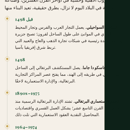
الحروب الأهلية وحشية في أواخر القرن العشرين، وصناعة
السياحة في البلاد اليوم لا تزال، بطرق حقيقية، تعيد البناء منها.
قبل 1498
الساحل السواحيلي.
يعمل التجار العرب والفرس وتجار المحيط
الهندي في الموانئ على طول الساحل لقرون؛ تصبح جزيرة
موزمبيق عقدة رئيسية في شبكات تجارة الذهب والعاج والعبيد التي
تربط شرق إفريقيا بآسيا.
1498
فاسكو دا جاما.
يصل المستكشف البرتغالي إلى الساحل
الموزمبيقي في طريقه إلى الهند، مما يفتح عصر المراكز التجارية
البرتغالية، والإدارة الاستعمارية لاحقًا.
1890s–1975
الحكم الاستعماري البرتغالي.
تشتد الإدارة البرتغالية الرسمية منذ
تسعينيات القرن التاسع عشر؛ يشكل العمل القسري واقتصاديات
المحاصيل النقدية العقود الاستعمارية التي تلت ذلك.
1964–1974