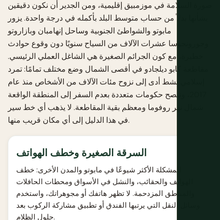
صورة السلامة في موزمبيق إقليمية، ومن الجدير أن نكون دقيقين
بشأنها بدلاً من حساب متوسط البلد بأكمله في درجة واحدة. يزور
مابوتو والشواطئ الجنوبية وساحل إنهامبان وبازاروتو
وجورونجوسا عشرات الآلاف من السياح سنويًا دون وقوع حوادث
خطيرة، مع كون الجرائم الصغيرة هي الشاغل العملي الرئيسي.
مقاطعة كابو ديلجادو في أقصى الشمال وضع مختلف تمامًا: تمرد
إسلامي نشط أدى إلى نزوح مئات الآلاف من الأشخاص منذ عام
2017، وتنصح حكومات متعددة بعدم السفر إلى المنطقة الواقعة
شمال نهر روفوما ومعظم بقية المقاطعة. لا يذهب أي خط سير
في هذا الدليل إلى أي مكان قريب منها.
السرقة الصغيرة وخطف الهواتف
المشكلة الأكثر شيوعًا في مابوتو والمدن الأخرى: خطف
الهواتف والحقائب، والنشل في الأسواق ومحطات الحافلات
والمناطق المزدحمة. لا تظهر هاتفك أو مجوهراتك، واستخدم
وسائل النقل التي يرتبها الفندق أو تطبيق مشاركة الركوب بعد
حلول الظلام.