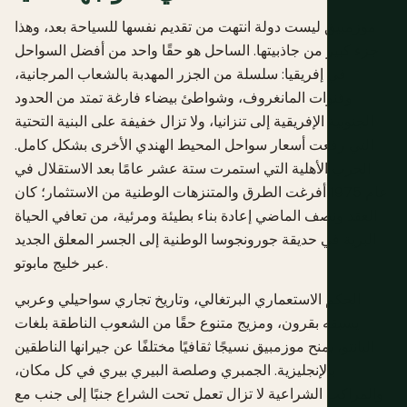
موزمبيق ليست دولة انتهت من تقديم نفسها للسياحة بعد، وهذا
جزء كبير من جاذبيتها. الساحل هو حقًا واحد من أفضل السواحل
في إفريقيا: سلسلة من الجزر المهدبة بالشعاب المرجانية،
وقنوات المانغروف، وشواطئ بيضاء فارغة تمتد من الحدود
الجنوبية الإفريقية إلى تنزانيا، ولا تزال خفيفة على البنية التحتية
التي رفعت أسعار سواحل المحيط الهندي الأخرى بشكل كامل.
الحرب الأهلية التي استمرت ستة عشر عامًا بعد الاستقلال في
عام 1975 أفرغت الطرق والمتنزهات الوطنية من الاستثمار؛ كان
العقد ونصف الماضي إعادة بناء بطيئة ومرئية، من تعافي الحياة
البرية في حديقة جورونجوسا الوطنية إلى الجسر المعلق الجديد
عبر خليج مابوتو.
الحكم الاستعماري البرتغالي، وتاريخ تجاري سواحيلي وعربي
يسبقه بقرون، ومزيج متنوع حقًا من الشعوب الناطقة بلغات
البانتو، يمنح موزمبيق نسيجًا ثقافيًا مختلفًا عن جيرانها الناطقين
بالإنجليزية. الجمبري وصلصة البيري بيري في كل مكان،
والمراكب الشراعية لا تزال تعمل تحت الشراع جنبًا إلى جنب مع