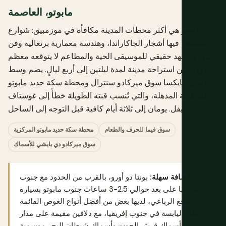
مابوتو، العاصمة
مابوتو هي أكثر محطات المدينة مكافأة في موزمبيق: شوارع
تصطف فيها أشجار الجاكاراندا، وهندسة معمارية برتغالية وفن
ديكو، ومشهد حقيقي للموسيقى الحية والمطاعم لا يتوقعه معظم
الزوار من استراحة مدينة لمدة ليلتين إلى أربع ليالٍ. يضم وسط
المدينة بايكسا سوق ميركادو سنترال ومحطة سكة حديد مابوتو
المركزية المذهلة، والتي تُنسب قبته الطويلة خطأً إلى غوستاف
إيفل. يومان إلى ثلاثة أيام كافية قبل التوجه إلى الساحل.
سوق فيما للحرف والطعام
محطة سكة حديد مابوتو المركزية
سوق ميركادو دي بايشي للأسماك
إضافة سهلة:
بونتا دو أورو، بالقرب من الحدود مع جنوب
إفريقيا على بعد حوالي 2.5-3 ساعات جنوب مابوتو بسيارة
الدفع الرباعي، لديها بعض من أفضل أنواع الغوص القائمة
على اليابسة في جنوب إفريقيا، مع دلافين مقيمة على مدار
العام وأسماك قرش الحوت وأسماك شيطان البحر موسمية.