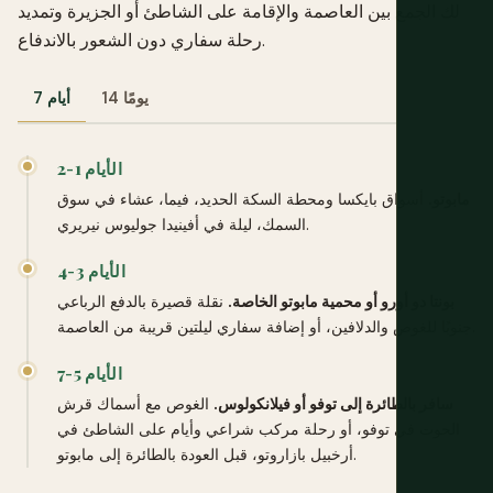
لك الجمع بين العاصمة والإقامة على الشاطئ أو الجزيرة وتمديد
رحلة سفاري دون الشعور بالاندفاع.
14 يومًا
7 أيام
الأيام 1-2
مابوتو.
أسواق بايكسا ومحطة السكة الحديد، فيما، عشاء في سوق
السمك، ليلة في أفينيدا جوليوس نيريري.
الأيام 3-4
بونتا دو أورو أو محمية مابوتو الخاصة.
نقلة قصيرة بالدفع الرباعي
جنوبًا للغوص والدلافين، أو إضافة سفاري ليلتين قريبة من العاصمة.
الأيام 5-7
سافر بالطائرة إلى توفو أو فيلانكولوس.
الغوص مع أسماك قرش
الحوت في توفو، أو رحلة مركب شراعي وأيام على الشاطئ في
أرخبيل بازاروتو، قبل العودة بالطائرة إلى مابوتو.