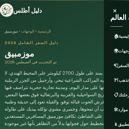
×
دليل أطلس
لعالم
الرئيسية
›
الوجهات
› موزمبيق
ئيسية
🏠
دليل السفر الشامل 2026
موزمبيق
وجهات
🌍
تم التحديث في أغسطس 2026
السفر
📮
ساحل يمتد على طول 2700 كيلومتر على المحيط الهندي، لا
تزال فيه المراكب الشراعية تبحر، وأرخبيل من الجزر الرملية
 تذهب؟
❓
يتغير لونها على مدار اليوم، ومدينة تجارية حجرية تتراصف فيها
التواريخ السواحيلية والعربية والبرتغالية فوق بعضها البعض.
حلتك
📋
أسماك قرش الحوت قبالة توفو، والفيلة تعود إلى حديقة وطنية
كادت الحرب أن تمحوها، وجمبري مشوي تؤكله بيديك على طاولة
موارد
🛠️
بلاستيكية على الشاطئ. تكافئ موزمبيق المسافرين المستعدين
للتخطيط حول فجواتها بدلاً من التظاهر بأنها غير موجودة.
تطبيق
📱