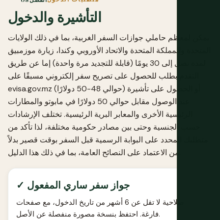
التأشيرة والدخول
يمكن لمعظم حاملي جوازات السفر الغربية، بما في ذلك الولايات
المتحدة والمملكة المتحدة والاتحاد الأوروبي وكندا، زيارة موزمبيق
لمدة تصل إلى 30 يومًا (قابلة للتجديد مرة واحدة) إما عن طريق
التقدم بطلب للحصول على تصريح سفر إلكتروني مسبقًا على
(حوالي 48-50 دولارًا) أو الحصول على تأشيرة
evisa.gov.mz
عند الوصول مقابل حوالي 50 دولارًا في مابوتو والمطارات
الرئيسية الأخرى والمعابر البرية الرئيسية. تختلف الإرشادات
حسب الجنسية وحتى بين مصادر حكومية مختلفة، لذا تأكد من
متطلبك المحدد على البوابة الرسمية قبل السفر بوقت قصير بدلاً
من الاعتماد على النصائح العامة، بما في ذلك هذا الدليل.
✓ جواز سفر ساري المفعول
صلاحية لا تقل عن 6 أشهر من تاريخ الدخول، مع صفحات
فارغة. احتفظ بنسخة مصورة منفصلة عن الأصل.