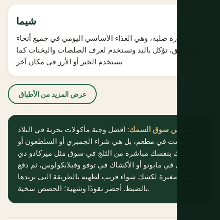
شيما
عصيدة ذرة صلبة، وهي الغذاء الأساسي اليومي في جميع أنحاء
موزمبيق، تؤكل باليد وتستخدم لغرف الصلصات واليخنات كما
يستخدم الخبز أو الأرز في مكان آخر.
عرض المزيد من الأطباق
طقوس سوق السمك:
أفضل وجبة مأكولات بحرية في البلاد
ليست في مطعم، بل هي شراء الجمبري أو السلطعون أو
السمك بنفسك مباشرة من الثلج في سوق مثل ميركادو دي
بايشي في مابوتو أو الأكشاك في توفو وفيلانكولوس، ثم دفع
رسوم صغيرة لكشك شواء قريب لطهيه بالطريقة التي تريدها
بالضبط. أحضر نقودًا وشهية؛ الحصص سخية.