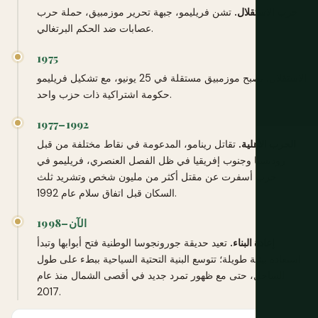
حرب الاستقلال.
تشن فريليمو، جبهة تحرير موزمبيق، حملة حرب
عصابات ضد الحكم البرتغالي.
1975
الاستقلال.
تصبح موزمبيق مستقلة في 25 يونيو، مع تشكيل فريليمو
حكومة اشتراكية ذات حزب واحد.
1977–1992
الحرب الأهلية.
تقاتل رينامو، المدعومة في نقاط مختلفة من قبل
روديسيا وجنوب إفريقيا في ظل الفصل العنصري، فريليمو في
حرب أسفرت عن مقتل أكثر من مليون شخص وتشريد ثلث
السكان قبل اتفاق سلام عام 1992.
1998–الآن
إعادة البناء.
تعيد حديقة جورونجوسا الوطنية فتح أبوابها وتبدأ
استعادة بيئية طويلة؛ تتوسع البنية التحتية السياحية ببطء على طول
الساحل، حتى مع ظهور تمرد جديد في أقصى الشمال منذ عام
2017.