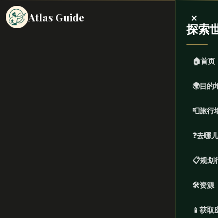
×
Atlas Guide
探索
🏠
首页
🌍
目的
📮
旅行
❓
去哪
📋
规划
🛠️
资源
📱
获取