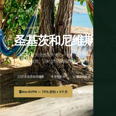
首页
›
旅游骗局
›
圣基茨和尼维斯
2026年更新
圣基茨和尼维斯旅
加勒比最安全的目的地之一，在Port Zante和游轮
租车乱收费、分时度假强制销售和海滩帮手骗术，并附
🇰🇳 圣基茨和尼维斯
🔒 非常安全
🔍 骗局风险低
📌 Basseter
🔒
📶
🛡️
NordVPN — 75% 折扣 + 3个月
Airalo eSIM