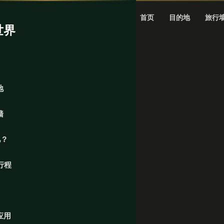
首页
目的地
旅行
世界
地
墙
儿？
行程
应用