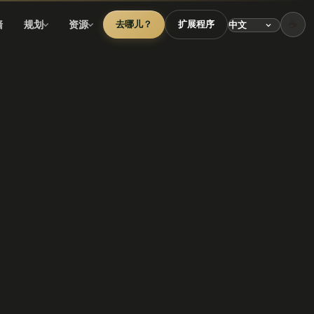
☕
墙
规划
资源
去哪儿？
扩展程序