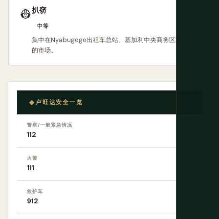
扒窃
👷
中等
集中在Nyabugogo出租车总站、基加利中央商务区和拥挤
的市场。
卢旺达安全一览
警察/一般紧急情况
112
火警
111
救护车
912