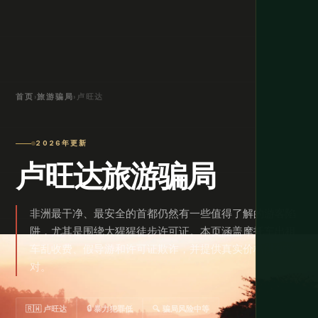
首页
›
旅游骗局
›
卢旺达
2026年更新
卢旺达旅游骗局
非洲最干净、最安全的首都仍然有一些值得了解的游客陷
阱，尤其是围绕大猩猩徒步许可证。本页涵盖摩托车出租
车乱收费、假导游和许可证欺诈，并提供真实价格供您核
对。
🇷🇼 卢旺达
🔒 暴力犯罪低
🔍 骗局风险中等