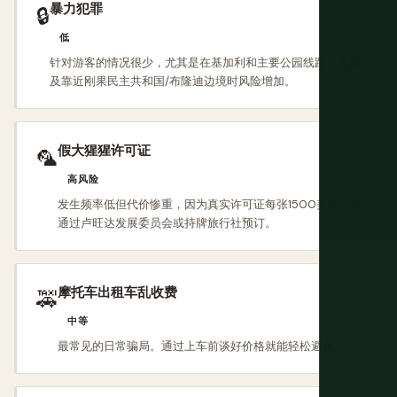
暴力犯罪
🔒
低
针对游客的情况很少，尤其是在基加利和主要公园线路。夜间
及靠近刚果民主共和国/布隆迪边境时风险增加。
假大猩猩许可证
🦜
高风险
发生频率低但代价惨重，因为真实许可证每张1500美元。只
通过卢旺达发展委员会或持牌旅行社预订。
摩托车出租车乱收费
🚕
中等
最常见的日常骗局。通过上车前谈好价格就能轻松避免。