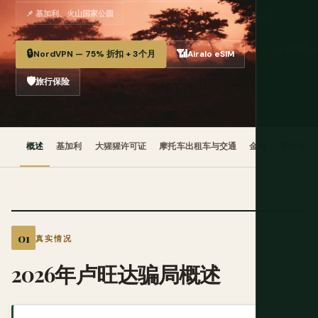
📌 基加利、火山国家公园
🔒
📶
NordVPN — 75% 折扣 + 3个月
Airalo eSIM
🛡️
旅行保险
概述
基加利
大猩猩许可证
摩托车出租车与交通
金钱
市场与导
真实情况
2026年卢旺达骗局概述