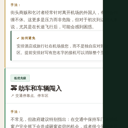
手法：
街头商贩和乞讨者经常针对离开机场的外国人，有时会纠
缠不休。这更多是压力而非危险，但对于初次到达的人来
说，尤其是在长途飞行后，可能会感到困惑。
✓ 如何避免
安排酒店或旅行社在机场接您，而不是独自应对到达
区。提前安排好写有您名字的接机可以消除整个互动。
低优先级
🚕 劫车和车辆闯入
📍 交通停靠点、停车区
手法：
不常见，但政府建议特别指出：在交通中保持车门未锁或
窗户完全摇下会造成砸窗盗窃的机会，或者很少见但更严