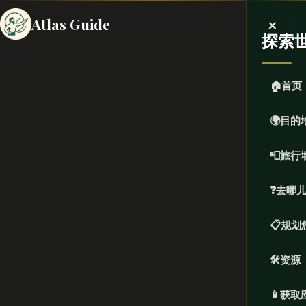
×
Atlas Guide
探索
🏠
首页
🌍
目的
📮
旅行
❓
去哪
📋
规划
🛠️
资源
📱
获取