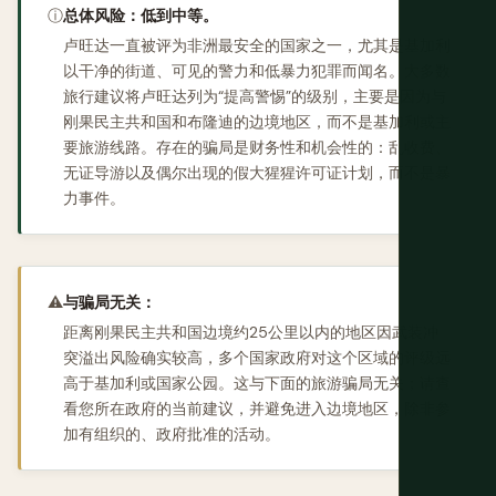
ⓘ
总体风险：低到中等。
卢旺达一直被评为非洲最安全的国家之一，尤其是基加利
以干净的街道、可见的警力和低暴力犯罪而闻名。大多数
旅行建议将卢旺达列为“提高警惕”的级别，主要是因为与
刚果民主共和国和布隆迪的边境地区，而不是基加利或主
要旅游线路。存在的骗局是财务性和机会性的：乱收费、
无证导游以及偶尔出现的假大猩猩许可证计划，而不是暴
力事件。
⚠️
与骗局无关：
距离刚果民主共和国边境约25公里以内的地区因武装冲
突溢出风险确实较高，多个国家政府对这个区域的评级远
高于基加利或国家公园。这与下面的旅游骗局无关；请查
看您所在政府的当前建议，并避免进入边境地区，除非参
加有组织的、政府批准的活动。