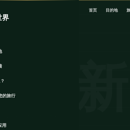
首页
目的地
世界
地
墙
里？
您的旅行
刻而成的峡湾、您见过的最清澈的
化。每个人都说这是他们一生中最
应用