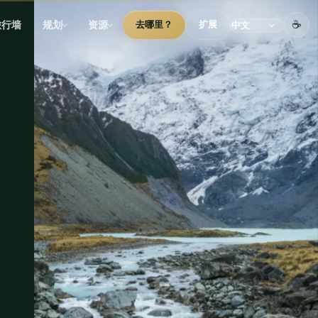
☕
旅行墙
规划
资源
去哪里？
扩展