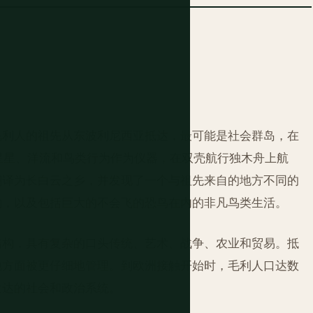
毛利人的祖先从东波利尼西亚抵达，最可能是社会群岛，在
使用星星、洋流和鸟类行为作为仪器，在双壳航行独木舟上航
翻译为长白云之乡，并发现了一个与祖先来自的地方不同的
物，以及包括巨大的不会飞的恐鸟在内的非凡鸟类生活。
结构，具有复杂的口头传统、艺术、战争、农业和贸易。抵
他方面被更仔细地管理。到欧洲接触开始时，毛利人口达数
发达的社会和政治系统。