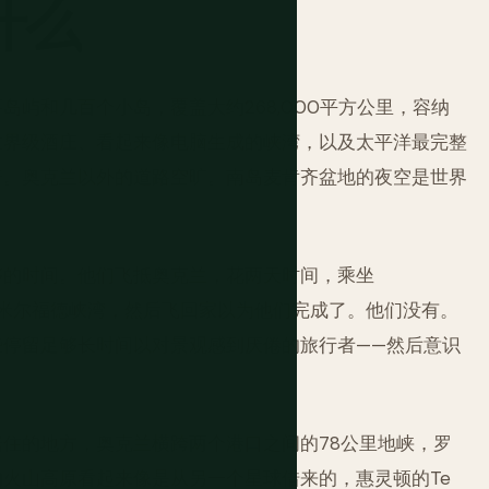
什么
屿和几百个小岛，覆盖大约268,000平方公里，容纳
世界级酒庄、看起来像电脑生成的峡湾，以及太平洋最完整
倍。奥克兰以外的道路空旷。南岛麦肯齐盆地的夜空是世界
够的时间。他们飞抵奥克兰，花两天时间，乘坐
后镇，看米尔福德峡湾，然后飞回家以为他们完成了。他们没有。
些停留足够长时间以对景观感到厌倦的旅行者——然后意识
住的地方，奥克兰横跨两个港口之间的78公里地峡，罗
火山高原看起来像是从另一个星球借来的，惠灵顿的Te