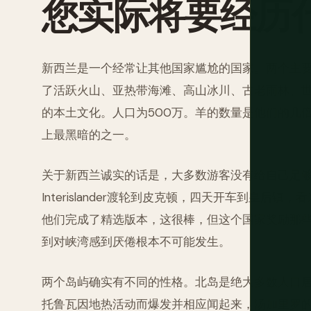
您实际将要经历
新西兰是一个经常让其他国家尴尬的国家。两个主要岛
了活跃火山、亚热带海滩、高山冰川、古老雨林、
的本土文化。人口为500万。羊的数量是他们的几
上最黑暗的之一。
关于新西兰诚实的话是，大多数游客没有给自己足
Interislander渡轮到皮克顿，四天开车到皇
他们完成了精选版本，这很棒，但这个国家奖励那
到对峡湾感到厌倦根本不可能发生。
两个岛屿确实有不同的性格。北岛是绝大多数人口居
托鲁瓦因地热活动而爆发并相应闻起来，汤加里罗的