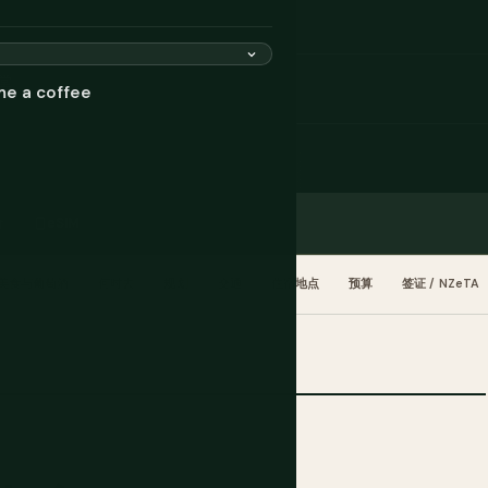
堂
me a coffee
价
eSIM
美食与葡萄酒
何时去
规划
交通
住宿地点
预算
签证 / NZeTA