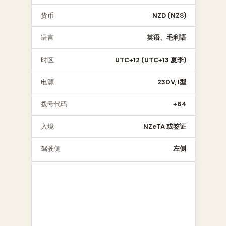
货币
NZD (NZ$)
语言
英语、毛利语
时区
UTC+12 (UTC+13 夏季)
电源
230V, I型
拨号代码
+64
入境
NZeTA 或签证
驾驶侧
左侧