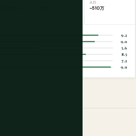
驾驶
人口
TA 或签证（见
左侧
~510万
）
9.2
9.0
5.6
8.5
7.2
9.9