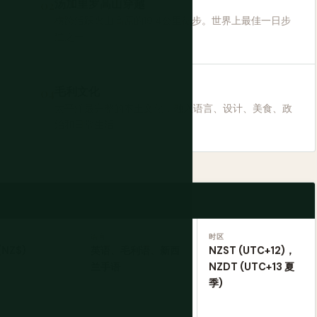
汤加里罗高山穿越
横跨活跃火山高原的19.4公里徒步。世界上最佳一日步
道之一。
毛利文化
太平洋最完整的本土文化，融入语言、设计、美食、政
治和日常生活。
语言
时区
(NZ$)
英语、毛利语、新西
NZST (UTC+12)，
兰手语
NZDT (UTC+13 夏
季)