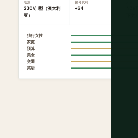
电源
拨号代码
入境
230V, I型（澳大利
+64
NZe
亚）
下文
独行女性
家庭
预算
美食
交通
英语