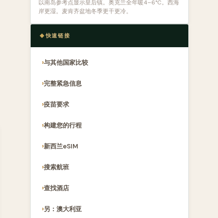
以南岛参考点显示皇后镇。奥克兰全年暖4–6°C。西海
岸更湿。麦肯齐盆地冬季更干更冷。
快速链接
与其他国家比较
完整紧急信息
疫苗要求
构建您的行程
新西兰eSIM
搜索航班
查找酒店
另：澳大利亚