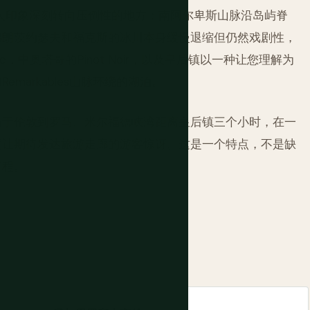
令人印象深刻转向压倒性的地方：南阿尔卑斯山脉沿岛屿脊
弗朗茨约瑟夫和福克斯的冰川本身缓慢退缩但仍然戏剧性，
nc，中奥塔哥的Pinot Noir，以及皇后镇以一种让您理解为
arkables山脉环绕的湖泊。
当于伦敦到罗马。米尔福德峡湾距离皇后镇三个小时，在一
度让期待发达旅游走廊的游客惊讶。这是一个特点，不是缺
行程。