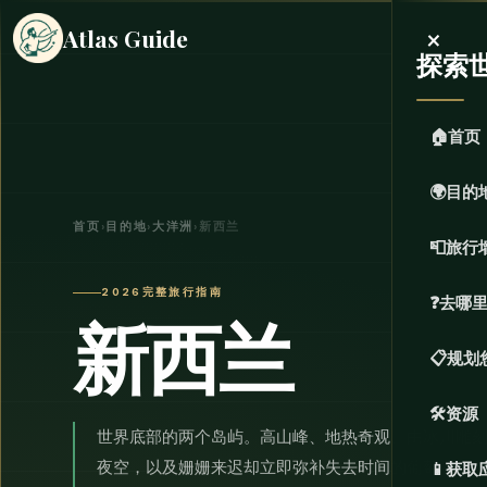
×
Atlas Guide
探索
🏠
首页
🌍
目的
首页
›
目的地
›
大洋洲
›
新西兰
📮
旅行
2026完整旅行指南
❓
去哪
新西兰
📋
规划
🛠️
资源
世界底部的两个岛屿。高山峰、地热奇观、由冰川雕
夜空，以及姗姗来迟却立即弥补失去时间的葡萄酒文
📱
获取