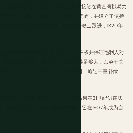
海岸，但没有登陆——他与毛利人的首次接触在黄金湾以暴力
年进行了首次详细的欧洲勘测，环绕两个岛屿，并建立了使持
豹猎人和捕鲸者大量抵达，1814年传教士跟进，1820年
与超过500名毛利酋长之间，建立英国主权并保证毛利人对
—英语和毛利语——版本在含义上差异足够大，以至于关
月6日的怀唐伊日仍是新西兰的国庆日，通过王室补偿
中。
毛利部落大量没收土地。这些没收的后果在21世纪仍在法
权，是世界上第一个自治国家这样做。它在1907年成为自