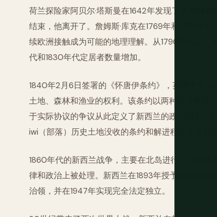
荷兰探险家阿贝尔·塔斯曼在1642年发现了南岛西
结束，他离开了。詹姆斯·库克在1769年和1770
续欧洲接触成为可能的地理理解。从1790年代起，海
代和1830年代定居者数量增加。
1840年2月6日签署的《怀唐伊条约》，英国王室
土地、森林和渔业的权利。该条约以两种语言签署—
于实际协议的争议从此定义了新西兰的政治历史。2
iwi（部落）历史土地没收的条约和解进程正在进行
1860年代的新西兰战争，主要在北岛进行，涉及从
律和政治上被处理。新西兰在1893年授予妇女投票
治领，并在1947年实现完全法定独立。