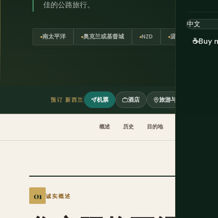
佳的公路旅行。
南太平洋
奥克兰或基督城
NZD
温带
自驾天
☕
Buy 
机票
酒店
旅游与活动
评
预订 新西兰
概述
历史
目的地
文化与礼仪
诚实概述