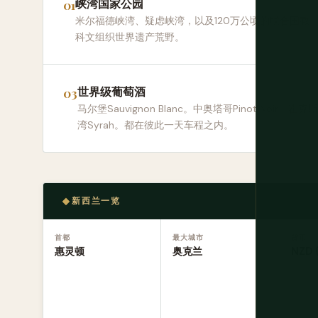
峡湾国家公园
米尔福德峡湾、疑虑峡湾，以及120万公顷的联合国教
科文组织世界遗产荒野。
世界级葡萄酒
马尔堡Sauvignon Blanc。中奥塔哥Pinot Noir。霍克斯
湾Syrah。都在彼此一天车程之内。
新西兰一览
首都
最大城市
货币
惠灵顿
奥克兰
NZD 