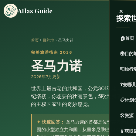
×
Atlas Guide
探索
🏠
首页
首页
›
目的地
› 圣马力诺
完整旅游指南 2026
🌍
目的
圣马力诺
📮
旅行
2026年7月更新
❓
去哪
世界上最古老的共和国，公元301年建立在一
纪塔楼，你想要的壮丽景色，5欧元就能买到
📋
计划
的主权国家里的奇妙感觉。
🛠️
资源
快速回答：
圣马力诺的首都是位于蒂塔诺山顶
围的小型独立共和国，从里米尼乘巴士50分钟可
📱
获取