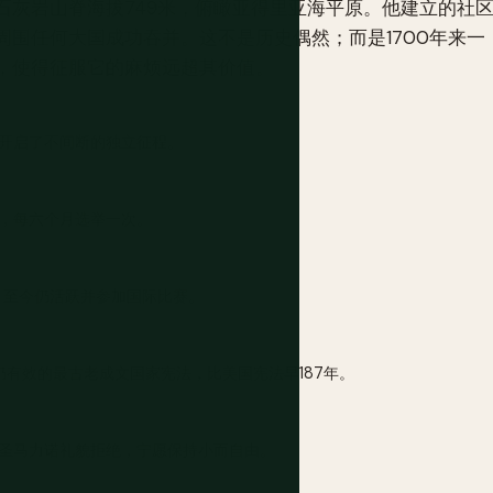
石灰岩山脊海拔749米，俯瞰亚得里亚海平原。他建立的社
围任何大国成功吞并。这不是历史偶然；而是1700年来一
，使得征服它的麻烦远超其价值。
开启了不间断的独立征程。
，每六个月选举一次。
ieri成立，至今仍活跃并参加国际比赛。
目前仍有效的最古老成文国家宪法，比美国宪法早187年。
圣马力诺礼貌拒绝，宁愿保持小而自由。