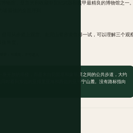
器博物馆，是意大利收藏中世纪武器和盔甲最精良的博物馆之一
力诺最佳的全景序列。
，但可从步道上观赏。走完山脊步道值得一试，可以理解三个观
最佳角度。
塔莱：可观览，不可进入
一座开放的塔楼，而是来自切斯塔和蒙塔莱之间的公共步道，大约
以同时看到东边的亚得里亚海和西边的亚平宁山麓。没有路标指向
。