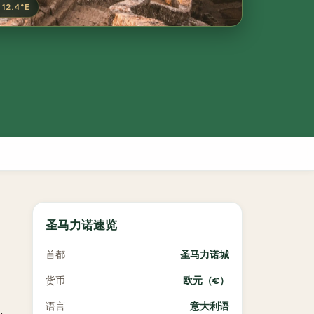
12.4°E
圣马力诺速览
首都
圣马力诺城
货币
欧元（€）
语言
意大利语