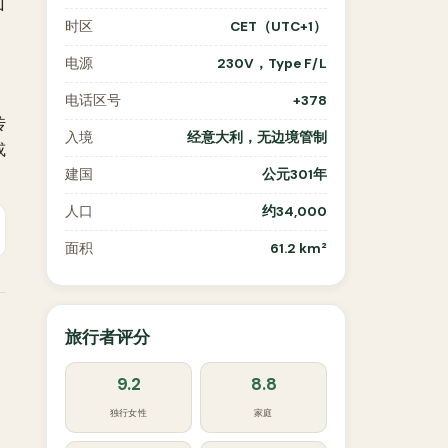
山
时区
CET（UTC+1）
电源
230V，Type F/L
电话区号
+378
传
入境
经意大利，无边境管制
或
建国
公元301年
人口
约34,000
面积
61.2 km²
旅行者评分
9.2
8.8
独行女性
家庭