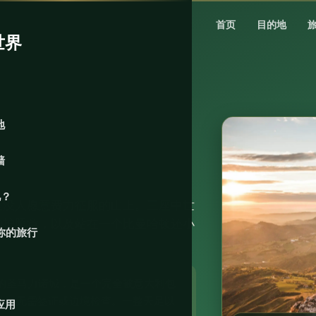
首页
目的地
世界
地
墙
儿？
座没人愿意费力征服的山上。三座中世
的护照章，以及站在一个比曼哈顿还小
你的旅行
的圣马力诺城，是一个完全被意大利包
达，无需签证或边境检查。一整天足以
应用