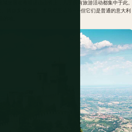
力诺城坐落在蒂塔诺山山脊上，几乎所有旅游活动都集中于此
、博尔戈·马焦雷、多马尼亚诺等——但它们是普通的意大利
目的地。