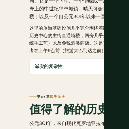
周。它是一个下午、一个傍晚或一次精心安排
脊上的中世纪堡垒城镇，晴天可俯瞰亚得里亚
楼；以及一个自公元301年以来一直独立存在
这里的旅游基础设施几乎完全围绕着距离25公
历史中心的主街直通塔楼，两旁几乎全是纪念品
统手工艺）以及免税酒类商店。这是真实且无法
者在上午9点前（旅游大巴到达之前）抵达时，
诚实的复杂性
第 02 章
故事至今
值得了解的历史
公元301年，来自现代克罗地亚拉布岛的一