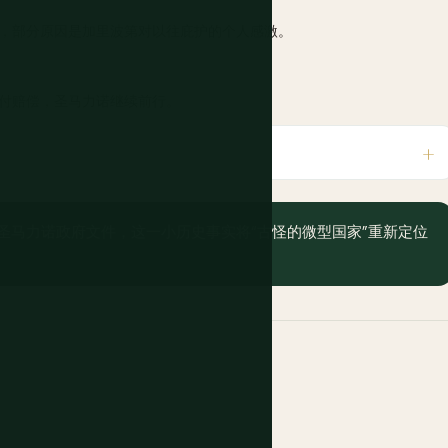
，部分原因是加里波第对以往庇护的个人感激。
付赔偿，圣马力诺继续前行。
圣马力诺政府文件，这一小历史事实将“古怪的微型国家”重新定位