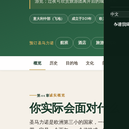
游览；过夜可欣赏旅游团离开后的城市风貌。
意大利中部（飞地）
成立于301年
欧元（€）
从
☕
请我
航班
酒店
旅游与活动
预订圣马力诺
概览
历史
目的地
文化
美食
规划
第 01 章
诚实概览
你实际会面对什么
圣马力诺是欧洲第三小的国家，一个完全被意