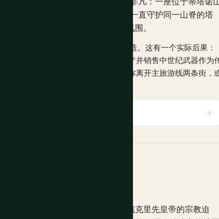
的过夜之所。在这些限制内，它确实非凡：一座位于蒂塔诺
海平原直至大海；三座从中世纪以来一直守护同一山脊的塔
、从未有人成功改变它的地方独有的氛围。
里外亚得里亚海岸里米尼的一日游游客建造。这有一个实际后果：
商店、军械与盔甲商（圣马力诺合法生产并销售中世纪武器作为
避免的。但它也是一层薄薄的面纱，当你离开主旅游线两条街，
更古老、更真实的一面便会显露出来。
位名叫马里努斯的基督教石匠，为躲避戴克里先皇帝的宗教迫