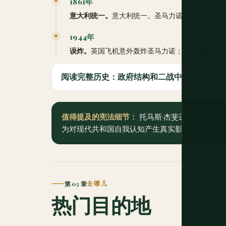
1861年
意大利统一。
意大利统一。圣马力诺独自保持独立
1944年
误炸。
英国飞机意外轰炸圣马力诺；英国道歉并支
阅读完整历史：政府结构和二战中立
值得提及的宪法细节：
托马斯·杰斐逊据说曾索取
为对现代共和国自我认知产生真实影响的存在。
第 03 章
去哪儿
热门目的地