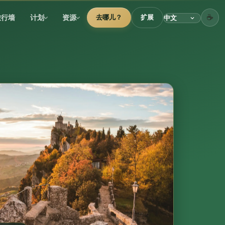
☕
旅行墙
计划
资源
去哪儿？
扩展