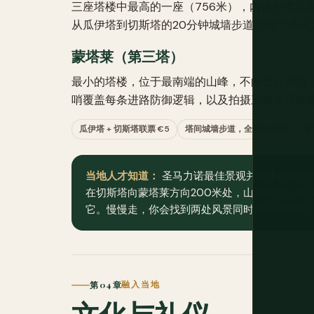
三座塔楼中最高的一座（756米），内设古代武
从瓜伊塔到切斯塔的20分钟城墙步道提供了圣马
蒙塔莱（第三塔）
最小的塔楼，位于最南端的山峰，不向公众开放
哨覆盖每条进路防御逻辑，以及拍摄三塔全景的
瓜伊塔 + 切斯塔联票 €5
塔间城墙步道，全程45分钟
蒙
当地人才知道：
圣马力诺最佳景观并非来自任何
在切斯塔向蒙塔莱方向200米处，山脊变窄，可
它。慢慢走，你会找到两处风景同时展开的瞬间
第 04 章
融入当地
文化与礼仪