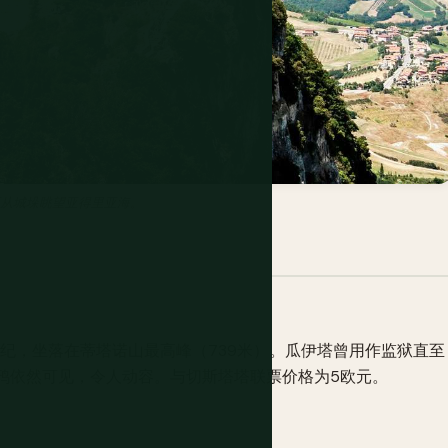
可从城垛眺望亚得里亚海。
世纪，坐落在蒂塔诺山最高峰（739米）。瓜伊塔曾用作监狱直至
涂鸦依然可见，令人动容。与切斯塔塔联票价格为5欧元。