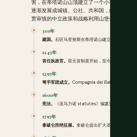
害，在蒂塔诺山山顶建立了一个小社区。这座
逐渐发展成城镇、公社、共和国，此后从未被周
贯审慎的中立政策和战略利用山堡位置的结果
301年
建国。
石匠马里努斯在蒂塔诺山建立基督教社区，
1243年
首任执政官。
双元首制度开始，至今运作方式相同
1295年
弩手军团成立。
Compagnia dei Balestr
1600年
宪法。
《圣马力诺 statutes》编纂完成，是
1797年
拿破仑拒绝征服。
拿破仑提出扩大圣马力诺领土；