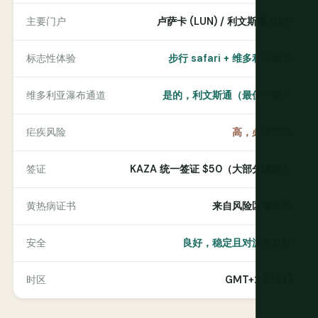
主要门户
卢萨卡 (LUN) / 利文斯通 (LVI)
标志性体验
步行 safari + 维多利亚瀑布
维多利亚瀑布通道
是的，利文斯通（最佳一侧）
疟疾风险
高，必须预防
签证
KAZA 统一签证 $50（大部分国家）
黄热病证书
来自风险区需提供
安全
良好，稳定且对游客友好
时区
GMT+2 (CAT)