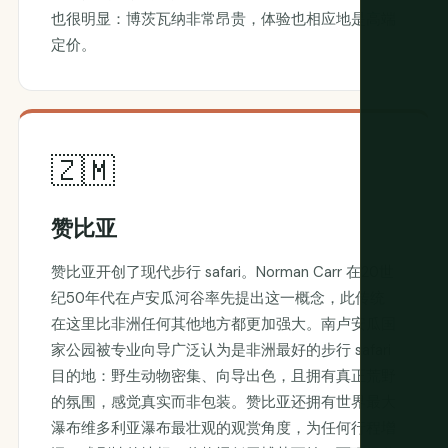
也很明显：博茨瓦纳非常昂贵，体验也相应地是高端
定价。
🇿🇲
赞比亚
赞比亚开创了现代步行 safari。Norman Carr 在20世
纪50年代在卢安瓜河谷率先提出这一概念，此传统
在这里比非洲任何其他地方都更加强大。南卢安瓜国
家公园被专业向导广泛认为是非洲最好的步行 safari
目的地：野生动物密集、向导出色，且拥有真正荒野
的氛围，感觉真实而非包装。赞比亚还拥有世界最大
瀑布维多利亚瀑布最壮观的观赏角度，为任何行程增