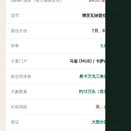
Safari 预算（每人每晚全包）
$400 至 $1,500
货币
博茨瓦纳普拉 (BWP)
最佳月份
7月、8月、9月
旱季
5月至10月
主要门户
马翁 (MUB) / 卡萨内 (BBK)
标志性体验
奥卡万戈三角洲独木舟
大象数量
约13万头（世界最大）
疟疾风险
高，必须预防
签证
大部分国籍免费