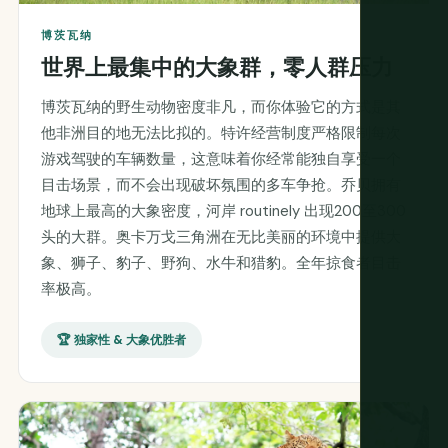
博茨瓦纳
世界上最集中的大象群，零人群压力
博茨瓦纳的野生动物密度非凡，而你体验它的方式是其
他非洲目的地无法比拟的。特许经营制度严格限制每次
游戏驾驶的车辆数量，这意味着你经常能独自享受一个
目击场景，而不会出现破坏氛围的多车争抢。乔贝拥有
地球上最高的大象密度，河岸 routinely 出现200至300
头的大群。奥卡万戈三角洲在无比美丽的环境中提供大
象、狮子、豹子、野狗、水牛和猎豹。全年掠食者目击
率极高。
🏆 独家性 & 大象优胜者