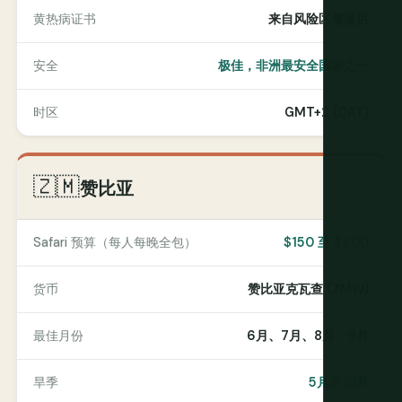
黄热病证书
来自风险区需提供
安全
极佳，非洲最安全国家之一
时区
GMT+2 (CAT)
🇿🇲
赞比亚
Safari 预算（每人每晚全包）
$150 至 $600
货币
赞比亚克瓦查 (ZMW)
最佳月份
6月、7月、8月、9月
旱季
5月至10月