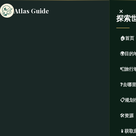
×
Atlas Guide
探索
🏠
首页
🌍
目的
📮
旅行
❓
去哪
📋
规划
🛠️
资源
📱
获取