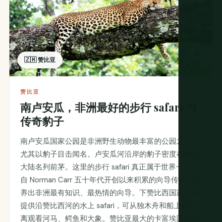
🇿🇲 赞比亚
赞比亚
南卢安瓜，非洲最好的步行 safari 与
传奇豹子
南卢安瓜国家公园是非洲野生动物最丰富的公园之一，
尤其以豹子目击闻名。卢安瓜河沿岸的豹子密度在非洲
大陆名列前茅。这里的步行 safari 真正属于世界一流。
自 Norman Carr 五十年代开创以来积累的向导传统，培
养出非洲最有知识、最热情的向导。下赞比西国家公园
提供沿赞比西河的水上 safari，可从独木舟和船上近距
离观看河马、鳄鱼和大象。赞比亚最大的卡富埃国家公