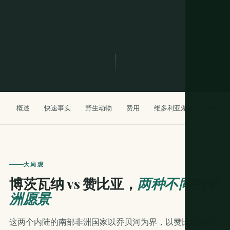
概述
快速事实
野生动物
费用
维多利亚瀑布
Safar
大局观
博茨瓦纳 vs 赞比亚，
两种不同的非
洲愿景
这两个内陆的南部非洲国家以乔贝河为界，以赞比西河为