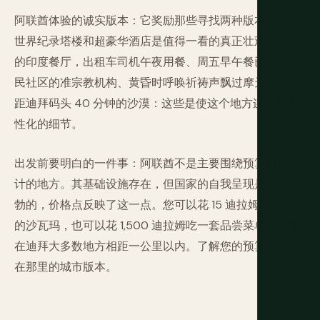
阿联酋体验的诚实版本：它奖励那些寻找两种版本的人。
世界纪录塔楼和超豪华酒店是值得一看的真正壮观。代拉
的印度餐厅，出租车司机午夜用餐、周五早午餐已成为侨
民社区的准宗教机构、黄昏时呼唤祈祷声飘过摩天大楼、
距迪拜码头 40 分钟的沙漠：这些是使这个地方连贯和人
性化的细节。
出发前要明白的一件事：阿联酋不是主要围绕预算旅行设
计的地方。其基础设施存在，但国家的自我呈现是雄心勃
勃的，价格点反映了这一点。您可以花 15 迪拉姆吃一个好
的沙瓦玛，也可以花 1,500 迪拉姆吃一套品尝菜单，两者
在迪拜大多数地方相距一公里以内。了解您的预算以及您
在那里的城市版本。