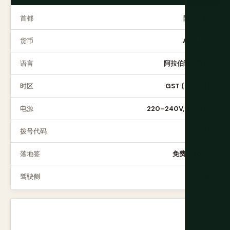
首都
阿布扎比
货币
AED (د.إ)
语言
阿拉伯语 / 英语
时区
GST (UTC+4)
电源
220–240V, Type G
拨号代码
+971
落地签
免费，30 天
驾驶侧
右侧