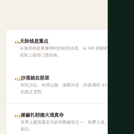
天际线是重点
从迪拜框架看黎明时的哈利法塔。从 148 层楼的景色
实际上值得门票价格。
沙漠就在那里
利瓦沙丘、哈塔山脉、谢斯河谷：距玻璃塔 40 分钟
的真正荒野。
谢赫扎耶德大清真寺
世界上建筑最非凡的宗教建筑之一。免费入场。晚上
前往。