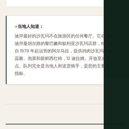
当地人知道：
迪拜最好的沙瓦玛不在旅游区的任何餐厅。它在布尔
迪拜曼胡尔路的黎巴嫩和叙利亚沙瓦玛店群，特别是
自 1979 年起运营的阿尔马拉，提供鸡肉沙瓦玛卷加
蒜酱、泡菜和新鲜西红柿，12 迪拉姆。开放至凌晨 3
点。队列完全是当地人和送货骑手，是您的主要质量
指标。