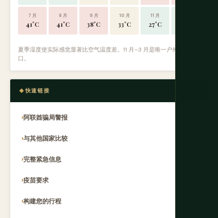
7 月
8 月
9 月
10 月
11 月
12 月
41°C
41°C
38°C
33°C
27°C
22°C
夏季湿度使实际感觉显著比空气温度差。11 月–3 月是唯一户外舒适窗
口。
快速链接
阿联酋骗局警报
与其他国家比较
完整紧急信息
疫苗要求
构建您的行程