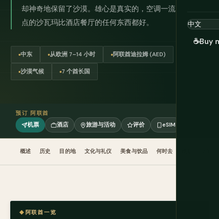
却神奇地保留了沙漠。雄心是真实的，空调一流，凌晨 1
点的沙瓦玛比酒店餐厅的任何东西都好。
☕
Buy 
中东
从欧洲 7–14 小时
阿联酋迪拉姆 (AED)
沙漠气候
7 个酋长国
预订 阿联酋
机票
酒店
旅游与活动
评价
eSIM
概述
历史
目的地
文化与礼仪
美食与饮品
何时去
规划
交通
阿联酋一览