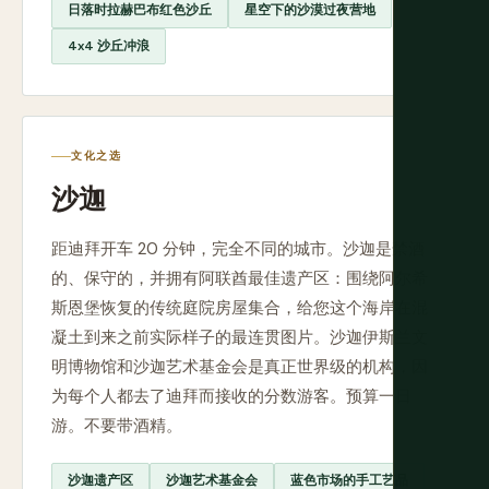
日落时拉赫巴布红色沙丘
星空下的沙漠过夜营地
4x4 沙丘冲浪
文化之选
沙迦
距迪拜开车 20 分钟，完全不同的城市。沙迦是禁酒
的、保守的，并拥有阿联酋最佳遗产区：围绕阿尔希
斯恩堡恢复的传统庭院房屋集合，给您这个海岸在混
凝土到来之前实际样子的最连贯图片。沙迦伊斯兰文
明博物馆和沙迦艺术基金会是真正世界级的机构，因
为每个人都去了迪拜而接收的分数游客。预算一日
游。不要带酒精。
沙迦遗产区
沙迦艺术基金会
蓝色市场的手工艺品