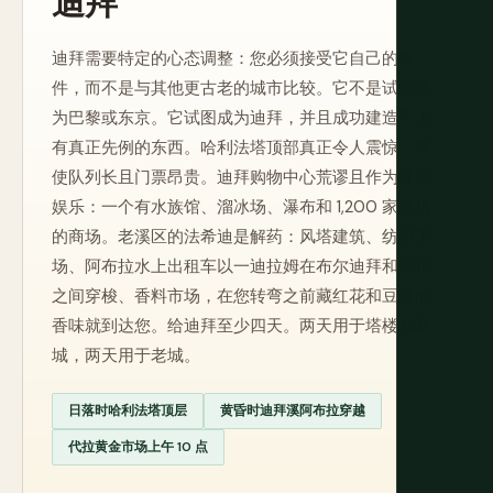
迪拜
迪拜需要特定的心态调整：您必须接受它自己的条
件，而不是与其他更古老的城市比较。它不是试图成
为巴黎或东京。它试图成为迪拜，并且成功建造了没
有真正先例的东西。哈利法塔顶部真正令人震惊，即
使队列长且门票昂贵。迪拜购物中心荒谬且作为壮观
娱乐：一个有水族馆、溜冰场、瀑布和 1,200 家商店
的商场。老溪区的法希迪是解药：风塔建筑、纺织市
场、阿布拉水上出租车以一迪拉姆在布尔迪拜和代拉
之间穿梭、香料市场，在您转弯之前藏红花和豆蔻的
香味就到达您。给迪拜至少四天。两天用于塔楼和新
城，两天用于老城。
日落时哈利法塔顶层
黄昏时迪拜溪阿布拉穿越
代拉黄金市场上午 10 点