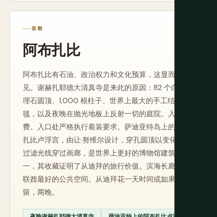
首都
阿布扎比
阿布扎比有石油、政治权力和文化预算，这显而易
见。谢赫扎耶德大清真寺是来此的原因：82 个白色大
理石圆顶、1,000 根柱子、世界上最大的手工结地
毯，以及夜晚在抛光地板上反射一切的庭院。入场免
费。入口处严格执行着装要求。萨迪亚特岛上的阿布
扎比卢浮宫，由让·努维尔设计，穿孔圆顶以变化图案
过滤光线穿过画廊，是世界上更好的博物馆建筑之
一，其收藏证明了从迪拜的旅行价值。滨海长廊是阿
联酋最好的公共空间。从迪拜花一天时间或如果您停
留，两晚。
夜晚谢赫扎耶德大清真寺
萨迪亚特上的阿布扎比卢浮宫