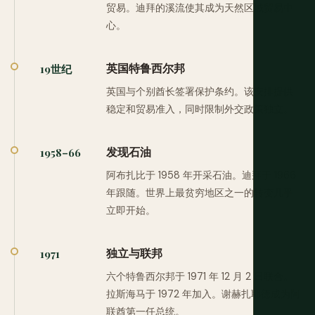
贸易。迪拜的溪流使其成为天然区域贸易中
心。
英国特鲁西尔邦
19世纪
英国与个别酋长签署保护条约。该安排提供
稳定和贸易准入，同时限制外交政策独立。
发现石油
1958–66
阿布扎比于 1958 年开采石油。迪拜于 1966
年跟随。世界上最贫穷地区之一的转变几乎
立即开始。
独立与联邦
1971
六个特鲁西尔邦于 1971 年 12 月 2 日联合。
拉斯海马于 1972 年加入。谢赫扎耶德成为阿
联酋第一任总统。