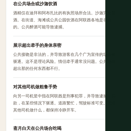
在公共场合或沙迦饮酒
酒精仅在迪拜和阿布扎比的有执照场所合法。沙迦完全禁
酒。在街道、海滩或公共公园饮酒在阿联酋各地是非法
的。公共醉酒可能导致逮捕。
展示超出牵手的身体亲密
公共接吻是非法的，并导致游客在几个广为宣传的场合被
驱逐。这不是理论风险。情侣牵手通常没问题。公共场合
超出那的任何东西都不行。
对其他司机做粗鲁手势
向另一司机竖中指在阿联酋是刑事犯罪，并导致逮捕、罚
款，在某些情况下驱逐。道路繁忙，驾驶标准可变。无论
其他司机做什么，都保持冷静开车。
斋月白天在公共场合吃喝