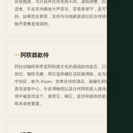
庆祝氛围，与月份外任何东西不同。逻辑调整、白天谨慎
进食、不在车内播放大声音乐、穿着更保守，是可管理
的。如果您在那里，安排与当地家庭或社区在传统餐厅体
验开斋餐是值得的。
阿联酋款待
阿拉伯咖啡和枣是阿联酋文化的基础款待姿态，已有几个
世纪。咖啡无糖，用豆蔻和藏红花轻微调味，在无柄小杯
中供应，称为
finjan
。您将在传统酒店、谢赫扎耶德大清
真寺游客中心、许多博物馆以及任何阿联酋人接待您的语
境中被提供这个。接受它。喝它。提供和接收的姿态比咖
啡本身更重要。