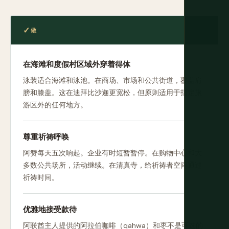
做
在海滩和度假村区域外穿着得体
泳装适合海滩和泳池。在商场、市场和公共街道，覆盖肩
膀和膝盖。这在迪拜比沙迦更宽松，但原则适用于指定旅
游区外的任何地方。
尊重祈祷呼唤
阿赞每天五次响起。企业有时短暂暂停。在购物中心和大
多数公共场所，活动继续。在清真寺，给祈祷者空间通过
祈祷时间。
优雅地接受款待
阿联酋主人提供的阿拉伯咖啡（qahwa）和枣不是可选的