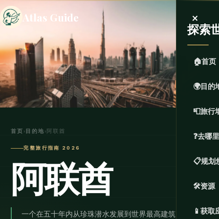
×
Atlas Guide
探索
🏠
首页
🌍
目的
📮
旅行
首页
›
目的地
›
阿联酋
❓
去哪
完整旅行指南 2026
阿联酋
📋
规划
🛠️
资源
📱
获取
一个在五十年内从珍珠潜水发展到世界最高建筑的国家，