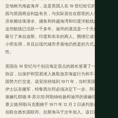
交地称为海盗海岸，这是英国人在 19 世纪给它的名字，原
因与英国商业利益有关，与实际居住在那里的人有关。经
济依赖珍珠潜水、捕鱼和跨越海湾和印度洋航线的贸易，
这些航线已活跃一千多年。迪拜的溪流是一个天然港口，
吸引了来自波斯、印度和东非的商人。围绕它成长的小镇
小而实用，并且以现代城市矛盾地仍然是的方式具有世界
性。
英国在 19 世纪与个别沿海定居点的酋长签署了一系列休战
协议，以保护和贸易准入换取放弃海盗行为和不与其他外
国势力打交道。该安排持续到 1971 年，当时英国宣布从苏
伊士以东撤军，特鲁西尔邦必须决定下一步。阿布扎比的
谢赫扎耶德·本·苏尔坦·阿勒纳哈扬和迪拜的谢赫拉希德·本·
赛义德·阿勒马克图姆于 1971 年 12 月 2 日谈判形成了阿拉
伯联合酋长国联邦。拉斯海马于次年加入。该日期仍以烟