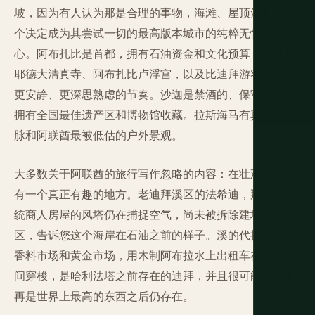
坡，因为有人认为那是合理的事物，海滩、屋顶酒吧、一
个决定成为其尝试一切的最高版本城市的纯粹无情的雄
心。阿布扎比是首都，拥有石油资金和文化预算：谢赫扎
耶德大清真寺、阿布扎比卢浮宫，以及比迪拜游客发现的
更安静、更深思熟虑的节奏。沙迦是禁酒的、保守的，并
拥有全国最佳遗产区和博物馆收藏。拉斯海马有真正的山
脉和阿联酋最被低估的户外景观。
大多数关于阿联酋的旅行写作忽略的内容：在壮观之下，
有一个真正有趣的地方。老迪拜溪区的法希迪，那里的传
统商人房屋的风塔仍在捕捉空气，尚未被拆除建塔的社
区，告诉您这个海岸在石油之前的样子。溪的代拉一侧的
香料市场和黄金市场，用木制阿布拉水上出租车在两岸之
间穿梭，是哈利法塔之前存在的迪拜，并且很可能在它不
再是世界上最高的东西之后仍存在。