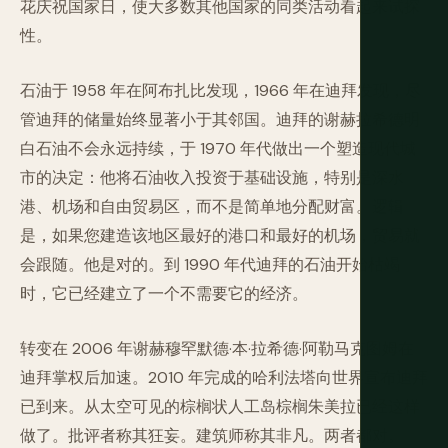
花庆祝国家日，使大多数其他国家的同类活动看起来试探
性。
石油于 1958 年在阿布扎比发现，1966 年在迪拜发现，尽
管迪拜的储量始终显著小于其邻国。迪拜的谢赫拉希德明
白石油不会永远持续，于 1970 年代做出一个塑造现代城
市的决定：他将石油收入投资于基础设施，特别是深水
港、机场和自由贸易区，而不是简单地分配财富。逻辑
是，如果您建造该地区最好的港口和最好的机场，贸易就
会跟随。他是对的。到 1990 年代迪拜的石油开始枯竭
时，它已经建立了一个不需要它的经济。
转变在 2006 年谢赫穆罕默德·本·拉希德·阿勒马克图姆在
迪拜掌权后加速。2010 年完成的哈利法塔向世界宣布迪拜
已到来。从太空可见的棕榈状人工岛棕榈朱美拉已经这样
做了。批评者称其狂妄。建筑师称其非凡。两者都对。