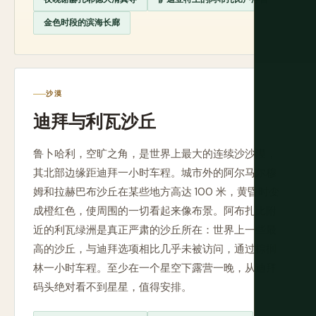
金色时段的滨海长廊
沙漠
迪拜与利瓦沙丘
鲁卜哈利，空旷之角，是世界上最大的连续沙沙漠，
其北部边缘距迪拜一小时车程。城市外的阿尔马尔穆
姆和拉赫巴布沙丘在某些地方高达 100 米，黄昏时变
成橙红色，使周围的一切看起来像布景。阿布扎比附
近的利瓦绿洲是真正严肃的沙丘所在：世界上一些最
高的沙丘，与迪拜选项相比几乎未被访问，通过棕榈
林一小时车程。至少在一个星空下露营一晚，从迪拜
码头绝对看不到星星，值得安排。