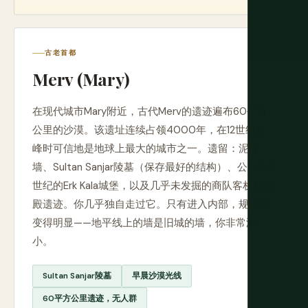
古老首都
Merv (Mary)
在现代城市Mary附近，古代Merv的遗迹遍布60平方
公里的沙漠。该遗址连续占领4000年，在12世纪巅
峰时可信地是地球上最大的城市之一。遗留：泥砖
墙、Sultan Sanjar陵墓（保存最好的结构）、公元前6
世纪的Erk Kala城堡，以及几乎未发掘的商队客栈和宫
殿遗迹。你几乎独自走过它。只有进入内部，规模才
变得明显——地平线上的墙是旧城的墙，你非常渺
小。
Sultan Sanjar陵墓
早晨沙漠光线
60平方公里遗迹，无人群