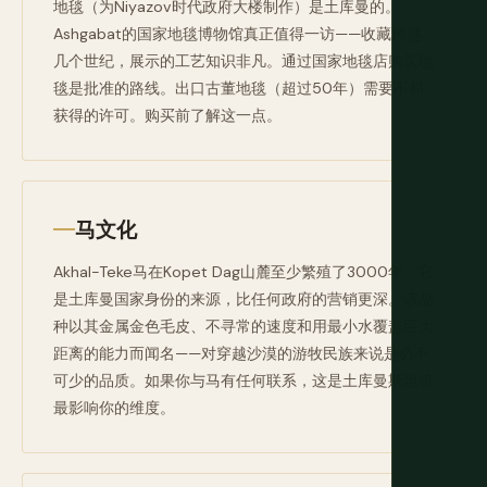
地毯（为Niyazov时代政府大楼制作）是土库曼的。
Ashgabat的国家地毯博物馆真正值得一访——收藏跨越
几个世纪，展示的工艺知识非凡。通过国家地毯店购买地
毯是批准的路线。出口古董地毯（超过50年）需要不易
获得的许可。购买前了解这一点。
马文化
Akhal-Teke马在Kopet Dag山麓至少繁殖了3000年。它
是土库曼国家身份的来源，比任何政府的营销更深。该品
种以其金属金色毛皮、不寻常的速度和用最小水覆盖巨大
距离的能力而闻名——对穿越沙漠的游牧民族来说是必不
可少的品质。如果你与马有任何联系，这是土库曼斯坦将
最影响你的维度。