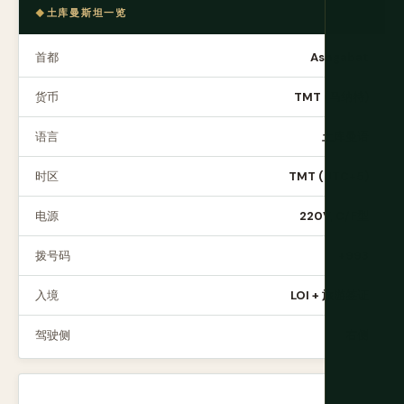
土库曼斯坦一览
首都
Ashgabat
货币
TMT (马纳特)
语言
土库曼语
时区
TMT (UTC+5)
电源
220V, C/F型
拨号码
+993
入境
LOI + 旅游签证
驾驶侧
右侧