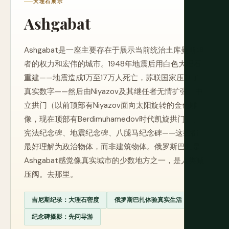
大理石展示
Ashgabat
Ashgabat是一座主要存在于展示当前统治土库曼斯坦
者的权力和宏伟的城市。1948年地震后用白色大理石
重建——地震造成1万至17万人死亡，苏联国家压制了
真实数字——然后由Niyazov及其继任者无情扩张。中
立拱门（以前顶部有Niyazov面向太阳旋转的金色雕
像，现在顶部有Berdimuhamedov时代凯旋拱门）、
宪法纪念碑、地震纪念碑、八腿马纪念碑——这些都
最好理解为政治物体，而非建筑物体。俄罗斯巴扎是
Ashgabat感觉像真实城市的少数地方之一，是人类减
压阀。去那里。
吉尼斯纪录：大理石密度
俄罗斯巴扎体验真实生活
纪念碑摄影：先问导游