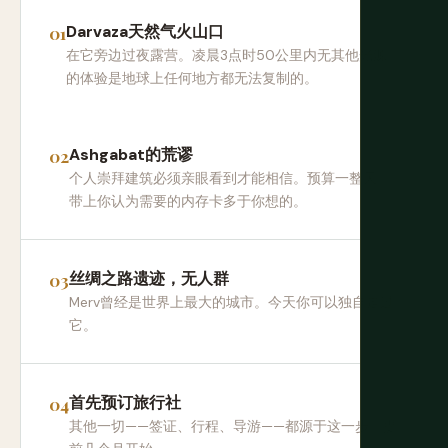
Darvaza天然气火山口
在它旁边过夜露营。凌晨3点时50公里内无其他光源
的体验是地球上任何地方都无法复制的。
Ashgabat的荒谬
个人崇拜建筑必须亲眼看到才能相信。预算一整天。
带上你认为需要的内存卡多于你想的。
丝绸之路遗迹，无人群
Merv曾经是世界上最大的城市。今天你可以独自走过
它。
首先预订旅行社
其他一切——签证、行程、导游——都源于这一步。提