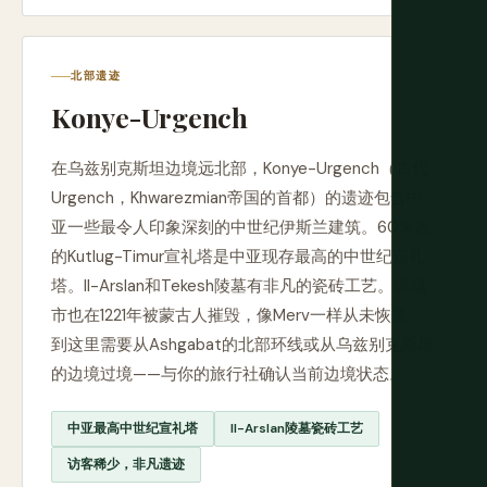
北部遗迹
Konye-Urgench
在乌兹别克斯坦边境远北部，Konye-Urgench（古代
Urgench，Khwarezmian帝国的首都）的遗迹包含中
亚一些最令人印象深刻的中世纪伊斯兰建筑。60米高
的Kutlug-Timur宣礼塔是中亚现存最高的中世纪宣礼
塔。Il-Arslan和Tekesh陵墓有非凡的瓷砖工艺。该城
市也在1221年被蒙古人摧毁，像Merv一样从未恢复。
到这里需要从Ashgabat的北部环线或从乌兹别克斯坦
的边境过境——与你的旅行社确认当前边境状态。
中亚最高中世纪宣礼塔
Il-Arslan陵墓瓷砖工艺
访客稀少，非凡遗迹