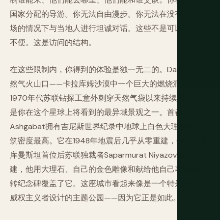
国家分配的导游。你无法自由漫步。你无法在没有导游在
场的情况下与当地人进行坦诚对话。这些不是可以规避的
不便。这是访问的结构。
在这些限制内，你得到的体验是独一无二的。Darvaza天
然气火山口——卡拉库姆沙漠中一个巨大的燃烧洞，自
1970年代苏联钻探工意外刺穿天然气袋以来持续燃烧——
是你在这个星球上将看到的最异域景观之一。首都
Ashgabat拥有吉尼斯世界纪录中地球上白色大理石覆盖建
筑密度最高。它在1948年地震后几乎从零重建，然后由土
库曼斯坦首位后苏联独裁者Saparmurat Niyazov再次重
建，他用大理石、自己的金色雕像和献给他自己著作的旋
转纪念碑覆盖了它。这座城市看起来像是一个特别宏大的
威权主义者设计的主题公园——因为它正是如此。