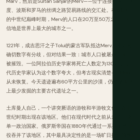
Marv，然后是Sultan Sanjar的Merv——位于连接中国、印
度、波斯和罗马的丝绸之路贸易路线的交汇处。在12世纪
的中世纪巅峰时期，Merv的人口在20万至50万之间，可
信地是世界上最大的城市之一。
1221年，成吉思汗之子Tolui的蒙古军队抵达Merv。来源对
确切数字有分歧，但对结果一致：城市人口被屠杀，城市
被摧毁。一位阿拉伯历史学家将死亡人数定为130万，现
代历史学家认为这个数字夸大，但考古现实清楚——Merv
从未恢复。今天遗迹遍布60平方公里的沙漠，仍然是地球
上最少发掘的主要古代遗址之一。
土库曼人自己，一个讲突厥语的游牧和半游牧文化，在中
世纪时期出现在该地区。他们在现代时代之前从未统一成
单一政治国家。俄罗斯帝国在1880年代通过一系列军事战
役吞并了该地区，其中最具决定性的是一场旷日持久的围