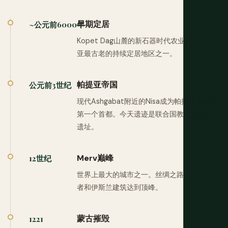
早期定居
~公元前6000年
Kopet Dag山麓的新石器时代农业社区。中
亚最古老的持续定居地区之一。
帕提亚帝国
公元前3世纪
现代Ashgabat附近的Nisa成为帕提亚帝国的
第一个首都。今天遗迹是联合国教科文组织
遗址。
Merv巅峰
12世纪
世界上最大的城市之一。丝绸之路商业、学
者和伊斯兰建筑达到顶峰。
蒙古摧毁
1221