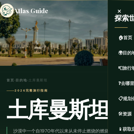
×
Atlas Guide
探索
🏠
首页
🌍
目的
📮
旅行
首页
›
目的地
›
土库曼斯坦
❓
去哪
2026完整旅行指南
土库曼斯坦
📋
规划
🛠️
资源
📱
获取
沙漠中一个自1970年代以来从未停止燃烧的燃烧洞。一个