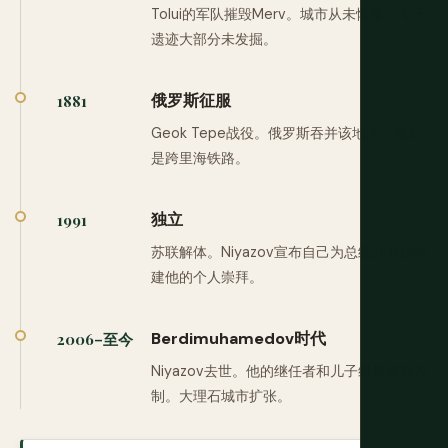
Tolui的军队摧毁Merv。城市从未恢复。今天
遗迹大部分未发掘。
俄罗斯征服
1881
Geok Tepe战役。俄罗斯吞并该地区。随后
是跨里海铁路。
独立
1991
苏联解体。Niyazov宣布自己为总统并开始构
建他的个人崇拜。
Berdimuhamedov时代
2006–至今
Niyazov去世。他的继任者和儿子维持威权控
制。大理石城市扩张。