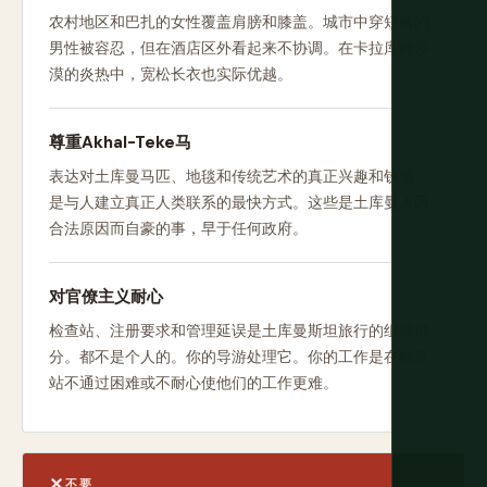
农村地区和巴扎的女性覆盖肩膀和膝盖。城市中穿短裤的
男性被容忍，但在酒店区外看起来不协调。在卡拉库姆沙
漠的炎热中，宽松长衣也实际优越。
尊重Akhal-Teke马
表达对土库曼马匹、地毯和传统艺术的真正兴趣和钦佩，
是与人建立真正人类联系的最快方式。这些是土库曼人因
合法原因而自豪的事，早于任何政府。
对官僚主义耐心
检查站、注册要求和管理延误是土库曼斯坦旅行的组成部
分。都不是个人的。你的导游处理它。你的工作是在检查
站不通过困难或不耐心使他们的工作更难。
不要