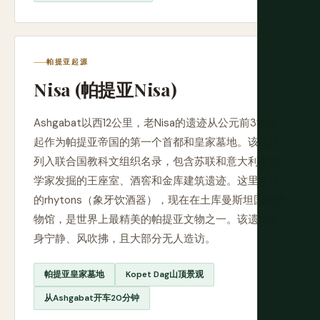
帕提亚起源
Nisa (帕提亚Nisa)
Ashgabat以西12公里，老Nisa的遗迹从公元前3世纪
起作为帕提亚帝国的第一个首都和皇家墓地。该遗址
列入联合国教科文组织名录，包含苏联和意大利考古
学家发掘的王座室、酒窖和金库建筑遗迹。这里发现
的rhytons（象牙饮酒器），现在在土库曼斯坦国家博
物馆，是世界上最精美的帕提亚文物之一。该遗址本
身宁静、风吹拂，且大部分无人造访。
帕提亚皇家墓地
Kopet Dag山顶景观
从Ashgabat开车20分钟