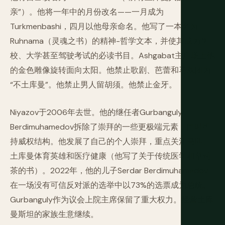
亲”）。他将一年中的月份改名——一月成为
Turkmenbashi，四月以他母亲命名。他写了一本名为
Ruhnama（灵魂之书）的精神-哲学文本，并使其成为学
校、大学甚至驾驶考试的必读书目。Ashgabat主广场上他
的金色雕像旋转面向太阳。他禁止歌剧、芭蕾和马戏团为
“不土库曼”。他禁止男人留胡须。他禁止金牙。
Niyazov于2006年去世。他的继任者Gurbanguly
Berdimuhamedov拆除了崇拜的一些更极端元素，同时维
持威权结构。他发展了自己的个人崇拜，重点关注马匹、
土库曼体育英雄和医疗健康（他写了关于传统医学和草药
茶的书）。2022年，他的儿子Serdar Berdimuhamedov
在一场没有可信反对派的选举中以73%的选票成为总统。
Gurbanguly作为议会上院主席保留了重大权力。经营土库
曼斯坦的家族生意继续。