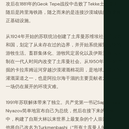
攻后在1881年的Geok Tepe战役中击败了Tekke土库曼人。
随后是跨里海铁路，随之而来的是连接沙漠城镇的首批真
正基础设施。
从1924年开始的苏联统治创建了土库曼苏维埃社会主义共
和国，划定了从未存在过的边界，并开始系统摧毁传统的
游牧生活。畜群集体化、游牧民定居化以及伊斯兰教的压
制在一代人时间内改变了土库曼社会。从1950年代开始挖
掘的卡拉库姆运河穿越沙漠灌溉棉花田，是地球上最大的
灌溉渠道之一，也是阿拉尔海干涸的主要贡献者之一——
一场仍在展开的环境灾难。
1991年苏联解体带来了独立。共产党第一书记Saparmurat
Niyazov简单地宣布自己为总统，然后在接下来的十年
中，构建了自斯大林以来世界上最复杂的个人崇拜之一。
他将自己改名为Turkmenbashi（“所有土库曼人的父