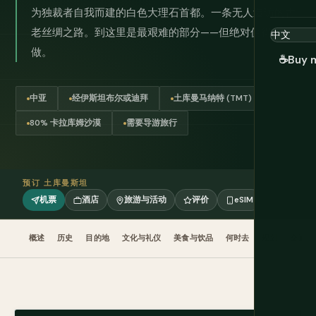
为独裁者自我而建的白色大理石首都。一条无人造访的古
老丝绸之路。到这里是最艰难的部分——但绝对值得一
做。
☕
Buy 
中亚
经伊斯坦布尔或迪拜
土库曼马纳特 (TMT)
80% 卡拉库姆沙漠
需要导游旅行
预订 土库曼斯坦
机票
酒店
旅游与活动
评价
eSIM
概述
历史
目的地
文化与礼仪
美食与饮品
何时去
规划
交通