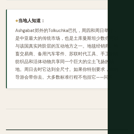
当地人知道：
Ashgabat郊外的Tolkuchka巴扎，周四和周日举行，
是中亚最大的传统市场，也是土库曼斯坦少数你可以
与该国真实跨阶层的互动地方之一。地毯经销商、牲
畜交易商、备用汽车零件、苏联时代工具、手工刺绣
纺织品和活体动物共享同一个巨大的尘土飞扬的场
地。周日去时它达到全尺寸。如果你特别要求，你的
导游会带你去。大多数标准行程不包括它——问问。