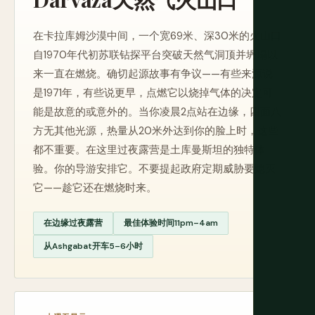
在卡拉库姆沙漠中间，一个宽69米、深30米的火山口
自1970年代初苏联钻探平台突破天然气洞顶并坍塌以
来一直在燃烧。确切起源故事有争议——有些来源说
是1971年，有些说更早，点燃它以烧掉气体的决定可
能是故意的或意外的。当你凌晨2点站在边缘，四面八
方无其他光源，热量从20米外达到你的脸上时，这些
都不重要。在这里过夜露营是土库曼斯坦的独特体
验。你的导游安排它。不要提起政府定期威胁要熄灭
它——趁它还在燃烧时来。
在边缘过夜露营
最佳体验时间11pm–4am
从Ashgabat开车5–6小时