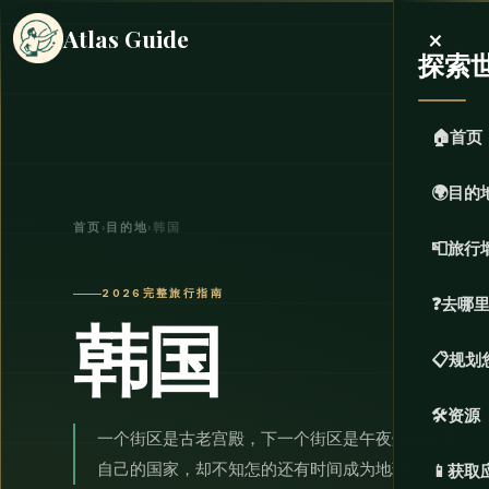
×
Atlas Guide
探索
🏠
首页
🌍
目的
首页
›
目的地
›
韩国
📮
旅行
2026完整旅行指南
❓
去哪
韩国
📋
规划
🛠️
资源
一个街区是古老宫殿，下一个街区是午夜炸鸡外卖。
自己的国家，却不知怎的还有时间成为地球上最具文
📱
获取