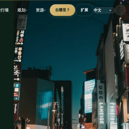
☕
旅行墙
规划
资源
去哪里？
扩展