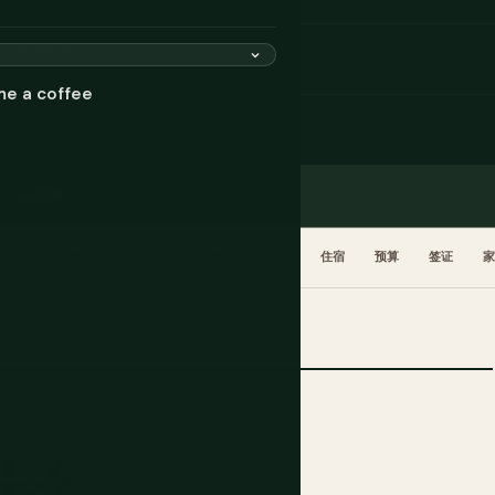
非常安全
me a coffee
eSIM
礼仪
美食与饮品
何时去
规划
交通
住宿
预算
签证
什么