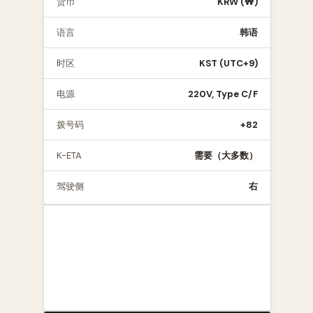
货币
KRW (₩)
语言
韩语
时区
KST (UTC+9)
电源
220V, Type C/F
拨号码
+82
K-ETA
需要（大多数）
驾驶侧
右