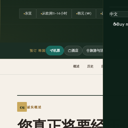
东亚
从欧洲11–14小时
韩元 (₩)
四个鲜明季节
☕
Buy 
机票
酒店
旅游与活动
评价
预订 韩国
概述
历史
目的地
文化与
诚实概述
您真正将要经历