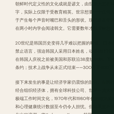
朝鲜时代定义性的文化成就是谚文，由世宗大王在1
字，实际上仅限于受教育精英。世宗想要一个任何
于产生每个声音时嘴巴和舌头的形状。现代语言学
在两小时内学会阅读韩文。它需要数年才能理解您
20世纪是韩国历史变得几乎难以把握的时候。日本在
禁止语言，强迫韩国人采用日本姓名，动员估计70万
在韩国人庆祝之前被美国和苏联沿38度线分割。五年
条约；技术上战争从未正式结束——300万至40
接下来发生的事是让经济学家仍震惊的部分。在两
经合组织经济体，拥有全球科技公司、世界一流大
极端工作时间文化，1970年代和1980年代的政
和心理健康统计数据至今仍令人担忧。但结果是不