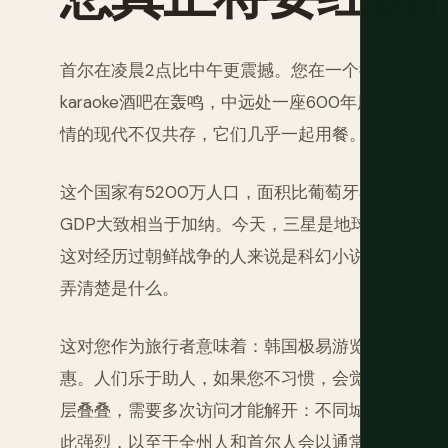
首尔在凌晨2点比中午更震撼。您在一个街头帐篷里
karaoke酒吧在轰鸣，中远处一座600年历史的
情的现代不仅共存，它们几乎一起用餐。
这个国家有5200万人口，面积比葡萄牙小，在过去
GDP大致相当于加纳。今天，三星是地球上最有价值
这对经历过朝鲜战争的人来说是科幻小说。韩国人
弄清楚是什么。
这对您作为旅行者意味着：韩国极易游览。地铁系
惠。人们乐于助人，如果您不习惯，会觉得有点咄
层叠叠，需要多次访问才能解开：不同城市有完全
此强烈，以至于全州人和首尔人会以通常保留给法