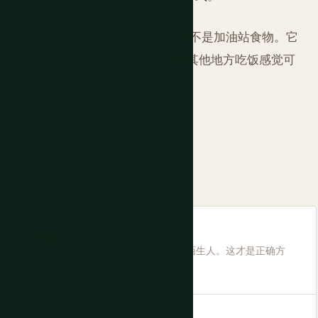
25、CU、7-Eleven韩国——这些不是加油站食物。它
拉面、hodduk和热小吃，价格让其他地方吃饭感觉可
韩国烤肉不是可选的
午夜samgyeopsal和烧酒。与陌生人。这才是正确方
法。