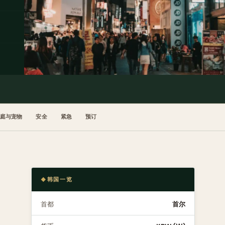
家庭与宠物
安全
紧急
预订
韩国一览
首都
首尔