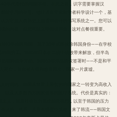
440年代委托的韩国字母。在此之前，识字需要掌握汉
人都能学习的字母。他让语言学家和学者科学设计一个，基
家认为它是人类历史上最逻辑设计的书写系统之一。您可以
阅读的内容，但您可以立即阅读声音。这对点餐很重要。
1910年殖民韩国，花了35年试图抹除韩国身份——在学校
韩国劳工。1945年日本在二战中战败带来解放，但半岛
后朝鲜战争开始。到1953年停战协议签署时——不是和平
0万人死亡，首尔被占领和放弃四次，国家一片废墟。
代人时间内，韩国从世界上最贫穷的国家之一转变为高收入
学，以及大多数西方国家羡慕的医疗系统。代价是真实的：
治威权主义，以及社会压力系统如此强烈，以至于韩国的压力
可否认的。然后，从所有强度中某处，来了韩流——韩国文