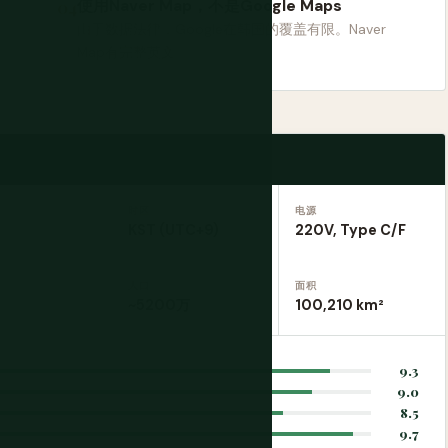
使用Naver Map，不是Google Maps
由于数据法律，Google在韩国的覆盖有限。Naver
Map有完整英文。
时区
电源
KST (UTC+9)
220V, Type C/F
人口
面积
~5200万
100,210 km²
9.3
9.0
8.5
9.7