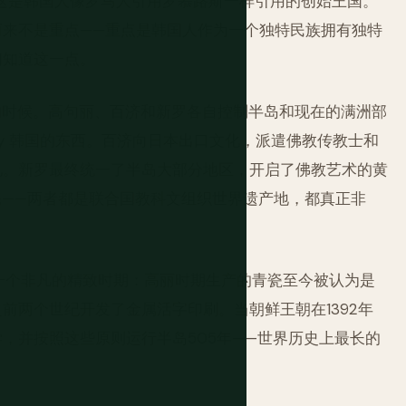
，这是韩国人像罗马人引用罗慕路斯一样引用的创始王国。
而来不是重点——重点是韩国人作为一个独特民族拥有独特
们知道这一点。
型的时候。高句丽、百济和新罗各自控制半岛和现在的满洲部
ably 韩国的东西。百济向日本出口文化，派遣佛教传教士和
见。新罗最终统一了半岛大部分地区，开启了佛教艺术的黄
石窟庵——两者都是联合国教科文组织世界遗产地，都真正非
这是一个非凡的精致时期：高丽时期生产的青瓷至今被认为是
前两个世纪开发了金属活字印刷。当朝鲜王朝在1392年
，并按照这些原则运行半岛505年——世界历史上最长的