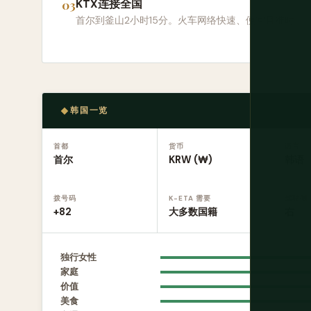
KTX连接全国
首尔到釜山2小时15分。火车网络快速、便宜且准时。
韩国一览
首都
货币
语言
首尔
KRW (₩)
韩语
拨号码
K-ETA 需要
驾驶侧
+82
大多数国籍
右
独行女性
家庭
价值
美食