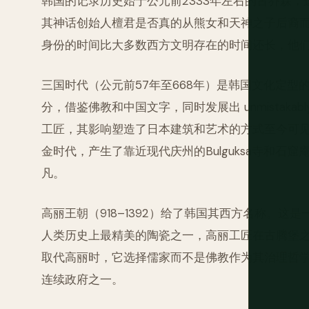
韩国的记录历史始于公元前2333年左右的古乔森
其神话创始人檀君是否真的从熊女和天神之子后裔
身份的时间比大多数西方文明存在的时间还长，他
三国时代（公元前57年至668年）是韩国文化定
分，借鉴佛教和中国文字，同时发展出 unmistak
工匠，其影响塑造了日本建筑和艺术的方式至今可
金时代，产生了靠近现代庆州的Bulguksa寺和
凡。
高丽王朝（918–1392）给了韩国其西方名称。
人类历史上最精美的陶瓷之一，高丽工匠在古腾堡之
取代高丽时，它选择儒家而不是佛教作为其治理哲学
连续政府之一。