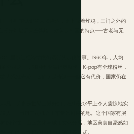
和一小时前认识的人喝烧酒，桌上放着炸鸡，三门之外的
宫殿在泛光灯墙后完全黑暗。这就是韩国的特点——古老与无
70年里以让经济学家仍紧张的步伐做事。1960年，人均
的公司之一，韩国电影赢得奥斯卡，K-pop有全球粉丝，
称之为汉江奇迹，它确实是奇迹——但它有代价，国家仍在
统非凡。美食是世界上最好的，在街头水平上令人震惊地实
咄逼人——出租车司机会下车带您到目的地。这个国家有层
不同的个性，山区文化与城市文化分离，地区美食自豪感如
律程序的严肃性辩论拌饭的正确准备方式。