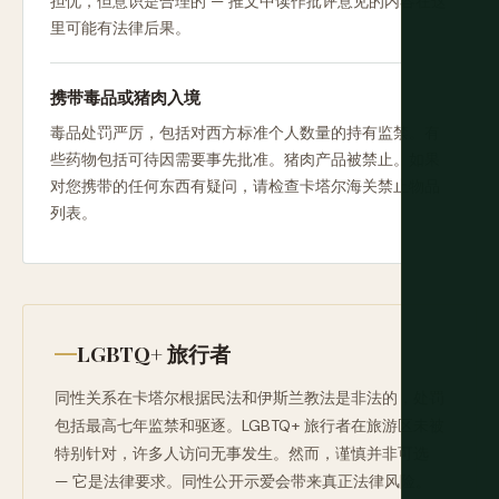
担忧，但意识是合理的 — 推文中读作批评意见的内容在这
里可能有法律后果。
携带毒品或猪肉入境
毒品处罚严厉，包括对西方标准个人数量的持有监禁。有
些药物包括可待因需要事先批准。猪肉产品被禁止。如果
对您携带的任何东西有疑问，请检查卡塔尔海关禁止物品
列表。
LGBTQ+ 旅行者
同性关系在卡塔尔根据民法和伊斯兰教法是非法的，处罚
包括最高七年监禁和驱逐。LGBTQ+ 旅行者在旅游区未被
特别针对，许多人访问无事发生。然而，谨慎并非可选
— 它是法律要求。同性公开示爱会带来真正法律风险。