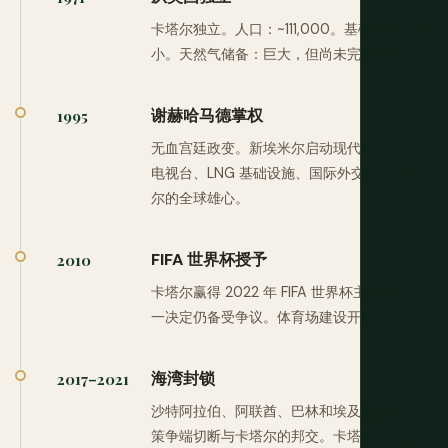
卡塔尔独立。人口：~111,000。基础设施：最
小。天然气储备：巨大，但尚未完全理解。
谢赫哈马德掌权
1995
无血宫廷政变。新埃米尔启动现代化：半岛
电视台、LNG 基础设施、国际外交以及卡塔
尔的全球雄心。
FIFA 世界杯授予
2010
卡塔尔赢得 2022 年 FIFA 世界杯主办权，这
一决定仍备受争议。体育场建设开始。
海湾封锁
2017–2021
沙特阿拉伯、阿联酋、巴林和埃及因外交政
策争端切断与卡塔尔的邦交。卡塔尔通过土