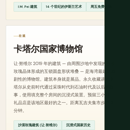
I.M. Pei 建筑
14 个世纪的伊斯兰艺术
周五免费入场
壮观
卡塔尔国家博物馆
让·努维尔 2019 年的建筑 — 由周围沙地中发现的沙漠
玫瑰晶体形成的互锁圆盘形状堆叠 — 是海湾最建筑戏
剧性的博物馆。建筑本身就是展品。永久收藏讲述卡
塔尔从史前时代通过采珠时代到石油时代及以后的故
事，使用填充整个房间的沉浸式装置。预留三小时。
礼品店是该地区最好的之一。距离瓦吉夫集市步行 5
分钟。
沙漠玫瑰建筑 (让·努维尔)
沉浸式国家历史