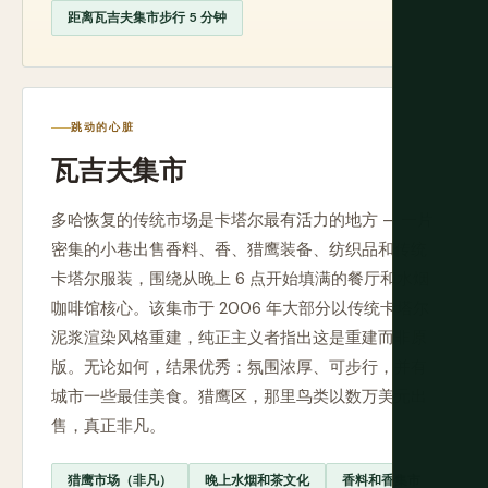
距离瓦吉夫集市步行 5 分钟
跳动的心脏
瓦吉夫集市
多哈恢复的传统市场是卡塔尔最有活力的地方 — 一片
密集的小巷出售香料、香、猎鹰装备、纺织品和传统
卡塔尔服装，围绕从晚上 6 点开始填满的餐厅和水烟
咖啡馆核心。该集市于 2006 年大部分以传统卡塔尔
泥浆渲染风格重建，纯正主义者指出这是重建而非原
版。无论如何，结果优秀：氛围浓厚、可步行，并有
城市一些最佳美食。猎鹰区，那里鸟类以数万美元出
售，真正非凡。
猎鹰市场（非凡）
晚上水烟和茶文化
香料和香集市