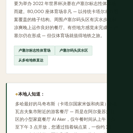
要为举办 2022 年世界杯决赛在卢塞尔标志性体育场
而建。80,000 座体育场非凡 — 以传统卡塔尔扇灯图
案覆盖的格子结构。周围卢塞尔码头区有滨水步道和
凉爽晚上运作良好的餐厅。有些地方感觉未完成 — 卢
塞尔仍在形成 — 但仅体育场就值得地铁之旅。
卢塞尔标志性体育场
卢塞尔码头滨水区
从多哈地铁直达
本地人知道：
多哈最好的马奇布斯（卡塔尔国家米饭和肉菜）不在
瓦吉夫集市附近的游客餐厅 — 而是在阿尔曼苏拉社
区的小型家庭餐厅 Al Aker，仅午餐时间从上午 11 点
至下午 3 点开放，您通过指着锅点菜，一份约 25