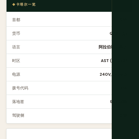
卡塔尔一览
首都
多哈
货币
QAR (﷼)
语言
阿拉伯语，英语
时区
AST (UTC+3)
电源
240V, Type G
拨号代码
+974
落地签
95+ 国籍
驾驶侧
右侧