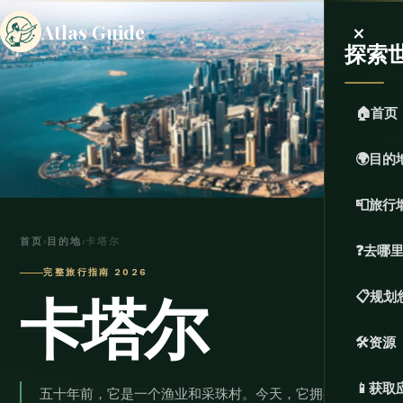
×
Atlas Guide
探索
🏠
首页
🌍
目的
📮
旅行
首页
›
目的地
›
卡塔尔
❓
去哪
完整旅行指南 2026
卡塔尔
📋
规划
🛠️
资源
📱
获取
五十年前，它是一个渔业和采珠村。今天，它拥有世界上