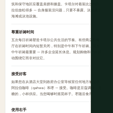
筑和保守地区应覆盖肩膀和膝盖。卡塔尔对着装比沙特阿
拉伯放松得多 — 合身服装没问题，只要不暴露。泳装属于
海滩或泳池设施。
尊重祈祷时间
五次每日祈祷塑造卡塔尔公共生活的节奏。有些商店和餐
厅在祈祷时间内短暂关闭，特别是中午和下午祈祷。周五
中午祈祷最重要 — 许多企业延长休息。规划购物和户外活
动围绕它而非对抗它。
接受好客
如果您在从酒店大堂到政府办公室等候室任何地方被提供
阿拉伯咖啡（qahwa）和枣 — 接受。咖啡是豆蔻调味、无
糖的，小杯供应。当您喝够时摇晃杯子。枣随后食用。
使用右手