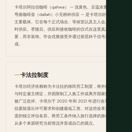
卡塔尔阿拉伯咖啡（qahwa） — 浅黄色、豆蔻浓重，从
弯曲咖啡壶（dallah）小无柄杯供应 — 是卡塔尔好客的
主要载体。它在每个正式场合、等候室以及主人会见客人
时供应。枣随后。供应和接收咖啡的仪式在这里真正重
要，而非装饰。学会优雅接受并通过摇晃杯子信号您完
成。
卡法拉制度
卡塔尔经济依赖称为卡法拉的移民劳工制度，将外国工人
与特定雇主绑定，并因限制工人换工作或离开国家能力而
被广泛批评。卡塔尔于 2020 年和 2021 年进行改革，包
括废除退出许可要求和创建最低工资。对这些改革实施程
度的独立评估各异。将劳工条件纳入旅行选择的旅行者应
从多个来源研究当前情况并形成自己的观点。