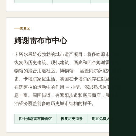
恢复区
姆谢雷布市中心
卡塔尔最雄心勃勃的城市遗产项目：将多哈原市中心
恢复为历史建筑、现代建筑、画廊和四个姆谢雷布博
物馆的混合用途社区。博物馆 — 涵盖阿尔萨尼家族历
史、卡塔尔家庭生活、英国在卡塔尔的存在以及多哈
在泛阿拉伯运动中的作用 — 小型、深思熟虑且真正信
息丰富。周围街道，有遮阳步道和底层商店，展示石
油经济覆盖前多哈历史城市结构的样子。
四个姆谢雷布博物馆
恢复历史街景
周五免费入场