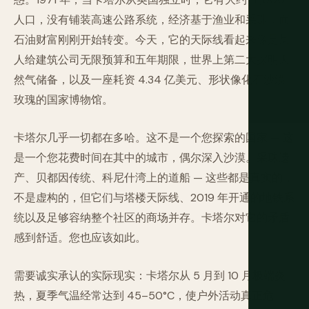
人口，没有铺装高速公路系统，经济基于渔业和采珠，而
石油财富刚刚开始转变。今天，它的天际线看起来像是某
人给建筑公司无限预算和五年期限，世界上第二大探明天
然气储备，以及一座耗资 4.34 亿美元、形状像化石沙漠
玫瑰的国家博物馆。
卡塔尔几乎一切都在多哈。这不是一个您探索的国家 — 这
是一个您花费时间在其中的城市，偶尔深入沙漠。采珠遗
产、贝都因传统、科尼什湾上的道船 — 这些都是真实的，
不是虚构的，但它们与塔楼天际线、2019 年开通的地铁系
统以及足够容纳整个社区的商场并存。卡塔尔对它的矛盾
感到舒适。您也应该如此。
需要诚实承认的实际现实：卡塔尔从 5 月到 10 月极端炎
热，夏季气温经常达到 45–50°C，使户外活动真正危