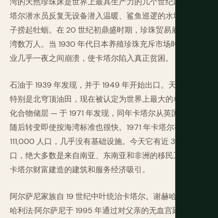
湾的天然珍珠床是世界上最具生产力的几个世纪以来，卡
塔尔潜水员反复无设备潜入温暖、鲨鱼巡逻的水域，用篮
子捞起牡蛎。在 20 世纪初鼎盛时期，珍珠贸易雇佣了海
湾数万人。当 1930 年代日本养殖珍珠充斥市场时，该行
业几乎一夜之间崩溃，使卡塔尔陷入真正贫困。
石油于 1939 年发现，并于 1949 年开始出口。天然气 —
特别是北穹顶油田，现在被认定为世界上最大的单一碳氢
化合物储层 — 于 1971 年发现，同年卡塔尔从英国独立。
随后转变即使按海湾标准也很快。1971 年卡塔尔有大约
111,000 人口，几乎没有基础设施。今天它有近 300 万人
口，绝大多数是来自南亚、东南亚和非洲的移民工人，被
卡塔尔财富建造的建筑和服务经济吸引。
阿尔萨尼家族自 19 世纪中叶统治卡塔尔。谢赫哈马德·本·
哈利法·阿尔萨尼于 1995 年通过对父亲的无血宫廷政变上