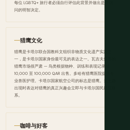
每位 LGBTQ+ 旅行者必须自行评估此背景并做出是否访
问的明智决定。
猎鹰文化
猎鹰是卡塔尔联合国教科文组织非物质文化遗产实践之
一，是卡塔尔国家身份最可见的表达之一。瓦吉夫集市的
猎鹰市场很严肃 — 鸟类根据物种、训练和表现记录以
10,000 至 100,000 QAR 出售。多哈有猎鹰医院提供专
业兽医护理。卡塔尔国家航空公司的标志是猎鹰。当主题
出现时表达对猎鹰的真正兴趣会立即与卡塔尔国民建立联
系。
咖啡与好客