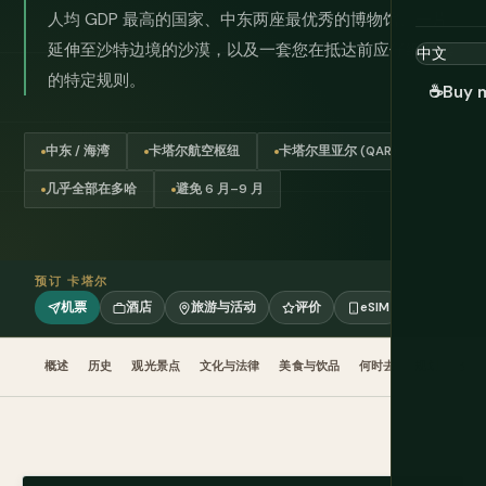
人均 GDP 最高的国家、中东两座最优秀的博物馆、一片
延伸至沙特边境的沙漠，以及一套您在抵达前应仔细阅读
的特定规则。
☕
Buy 
中东 / 海湾
卡塔尔航空枢纽
卡塔尔里亚尔 (QAR)
几乎全部在多哈
避免 6 月–9 月
预订 卡塔尔
机票
酒店
旅游与活动
评价
eSIM
概述
历史
观光景点
文化与法律
美食与饮品
何时去
规划
交通