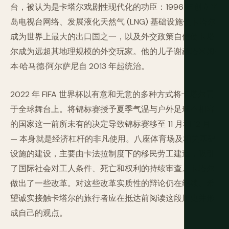
台，被认为是卡塔尔戏剧性现代化的功臣：1996 年创立半
岛电视台网络、发展液化天然气 (LNG) 基础设施使卡塔尔
成为世界上最大的出口国之一，以及外交政策自信使卡塔
尔成为远超其地理规模的外交玩家。他的儿子谢赫塔米姆·
本·哈马德·阿尔萨尼自 2013 年起统治。
2022 年 FIFA 世界杯以有意和无意的多种方式将卡塔尔置
于全球舞台上。将锦标赛授予夏季气温与户外足球不相容
的国家这一前所未有的决定导致锦标赛移至 11 月和 12 月
— 本身就是经济杠杆的非凡使用。八座体育场及相关基础
设施的建设，主要由卡法拉制度下的移民劳工建造，吸引
了国际社会对工人条件、死亡和权利的持续审查。卡塔尔
做出了一些改革。对这些改革实质性的辩论仍在继续。希
望诚实接触卡塔尔的旅行者应在抵达前阅读这段历史并形
成自己的观点。