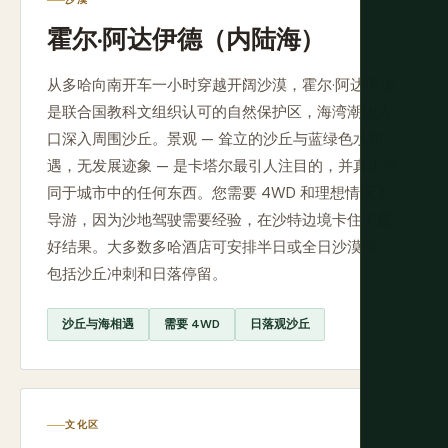
霍尔·阿达伊德（内陆海）
从多哈向南开车一小时穿越开阔沙漠，霍尔·阿达伊德
是联合国教科文组织认可的自然保护区，海湾潮汐入
口深入周围沙丘。景观 — 耸立的沙丘与蓝绿色水相
遇，无发展迹象 — 是卡塔尔最引人注目的，并真正不
同于城市中的任何东西。您需要 4WD 和理想情况下
导游，因为沙地驾驶需要经验，在沙特边境卡住不是
好结果。大多数多哈酒店可安排半日或全日沙漠游，
包括沙丘冲刺和日落停留。
沙丘与海相遇
需要 4WD
日落观沙丘
文化区