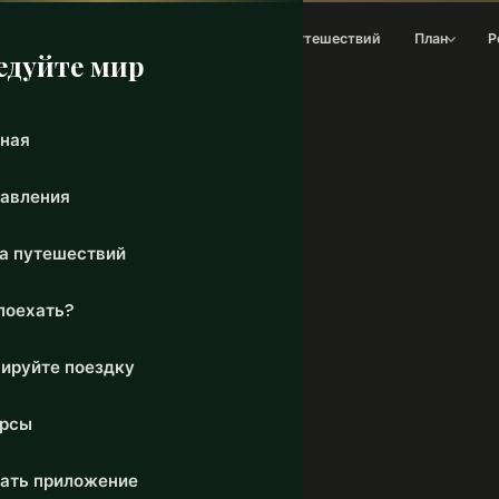
Главная
Направления
Стена путешествий
План
Р
едуйте мир
ная
авления
а путешествий
поехать?
ируйте поездку
урсы
ать приложение