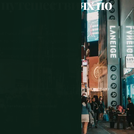
 путешествиях по
четчика и называет цену в три раза
то, что выглядит как сыворотка
о половина продукта. Незнакомец в
, которые вы не заказывали. Южная
ё туристические ловушки
ируемы.
Низкий-средний риск мошенничества
📌 Сеул, Пусан, Чеджу
🛡️
Cherehapa.ru — страховка