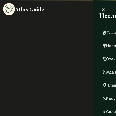
×
Atlas Guide
Иссл
🏠
Глав
🌍
Напр
📮
Стен
❓
Куда 
📋
План
🛠️
Рес
📱
Скач