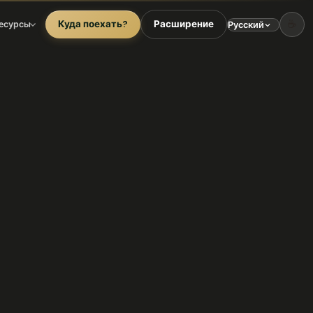
☕
Куда поехать?
Расширение
есурсы