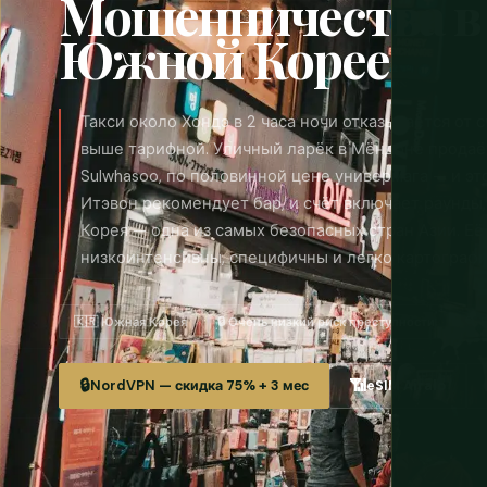
Мошенничества в
Южной Корее
Такси около Хондэ в 2 часа ночи отказывается от с
выше тарифной. Уличный ларёк в Мёндоне продаёт 
Sulwhasoo, по половинной цене универмага — и эт
Итэвон рекомендует бар, и счёт включает раунды
Корея — одна из самых безопасных стран Азии. Е
низкоинтенсивны, специфичны и легко картограф
🇰🇷 Южная Корея
🔒 Очень низкий риск преступности
🔍 
🔒
📶
NordVPN — скидка 75% + 3 мес
eSIM Airalo