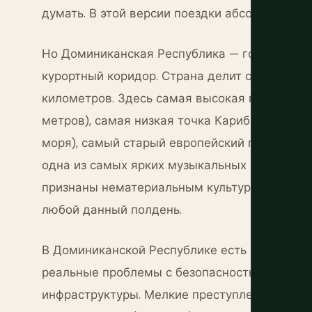
думать. В этой версии поездки абсолютно нич
Но Доминиканская Республика — гораздо бол
курортный коридор. Страна делит остров Исп
километров. Здесь самая высокая гора Кари
метров), самая низкая точка Карибского бас
моря), самый старый европейский город в Ам
одна из самых ярких музыкальных культур на
признаны нематериальным культурным насле
любой данный полдень.
В Доминиканской Республике есть реальное 
реальные проблемы с безопасностью, особенн
инфраструктуры. Мелкие преступления — осн