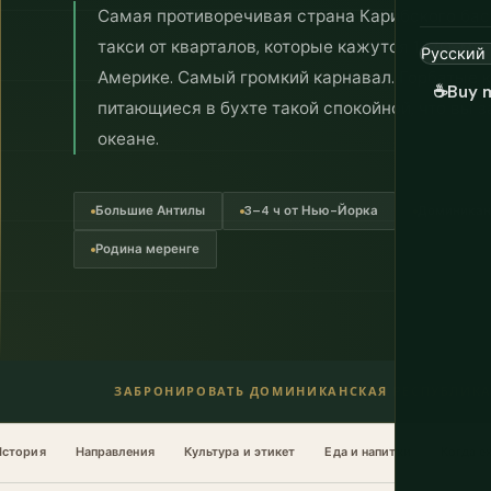
Самая противоречивая страна Карибского бас
такси от кварталов, которые кажутся 1970-ми
Америке. Самый громкий карнавал. Горбатые 
☕
Buy 
питающиеся в бухте такой спокойной, что вы з
океане.
Большие Антилы
3–4 ч от Нью-Йорка
Доминикан
Родина меренге
ЗАБРОНИРОВАТЬ ДОМИНИКАНСКАЯ РЕСПУБЛИК
История
Направления
Культура и этикет
Еда и напитки
Когда е