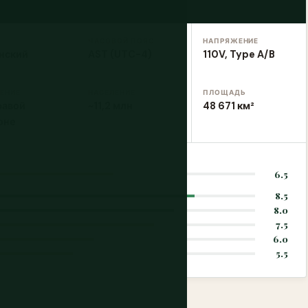
ЧАСОВОЙ ПОЯС
НАПРЯЖЕНИЕ
нский
AST (UTC-4)
110V, Type A/B
ЕНИЕ
НАСЕЛЕНИЕ
ПЛОЩАДЬ
равой
~11,2 млн
48 671 км²
оне
6.5
8.5
8.0
7.5
6.0
5.5