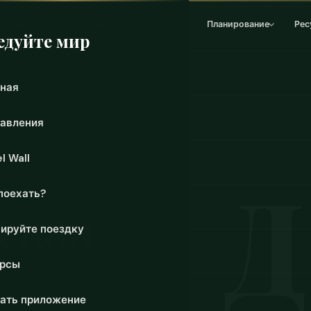
Главная
Направления
Travel Wall
Планирование
Рес
едуйте мир
ная
авления
КА
l Wall
поехать?
ская
ируйте поездку
урсы
ать приложение