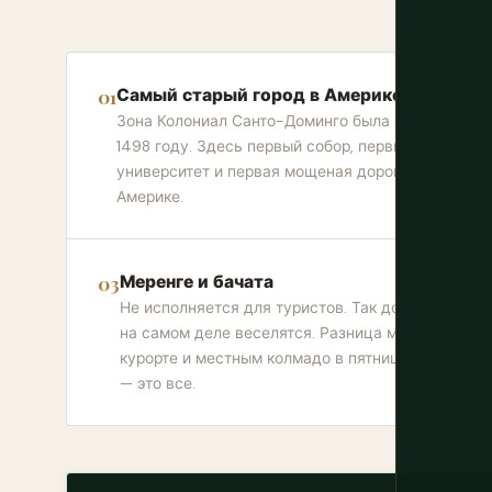
Самый старый город в Америке
Зона Колониал Санто-Доминго была основана в
1498 году. Здесь первый собор, первый
университет и первая мощеная дорога в
Америке.
Меренге и бачата
Не исполняется для туристов. Так доминиканцы
на самом деле веселятся. Разница между шоу в
курорте и местным колмадо в пятницу вечером
— это все.