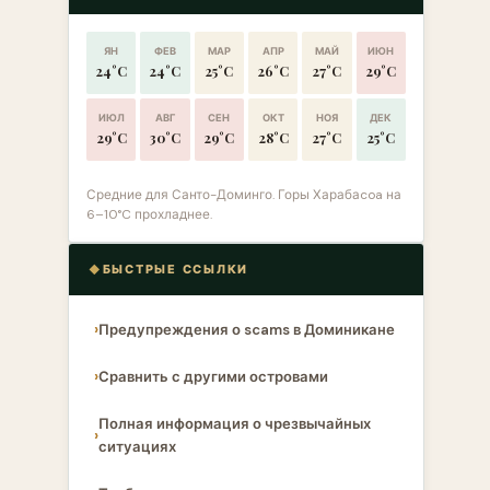
ЯН
ФЕВ
МАР
АПР
МАЙ
ИЮН
24°C
24°C
25°C
26°C
27°C
29°C
ИЮЛ
АВГ
СЕН
ОКТ
НОЯ
ДЕК
29°C
30°C
29°C
28°C
27°C
25°C
Средние для Санто-Доминго. Горы Харабаcoa на
6–10°C прохладнее.
БЫСТРЫЕ ССЫЛКИ
Предупреждения о scams в Доминикане
Сравнить с другими островами
Полная информация о чрезвычайных
ситуациях