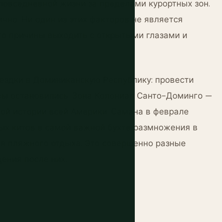
 повседневной жизни за пределами курортных зон.
но. Ни один из этих факторов не является
то причины выходить с открытыми глазами и
оездки в Доминиканскую Республику: провести
м вы остановились. Зона Колониал Санто-Доминго —
ой истории всей Америки. Самана в феврале
тых китов в самой важной бухте размножения в
ия пляжного отдыха. Это совершенно разные
ения после них.