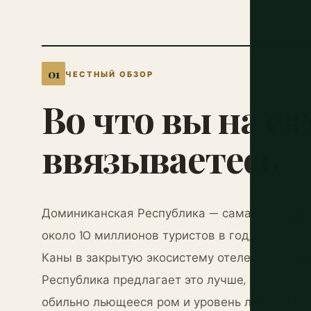
ЧЕСТНЫЙ ОБЗОР
Во
что
вы
на
са
ввязываетесь
Доминиканская Республика — самая посещае
около 10 миллионов туристов в год, большин
Каны в закрытую экосистему отелей 'все вклю
Республика предлагает это лучше, чем почти
обильно льющееся ром и уровень логистичес