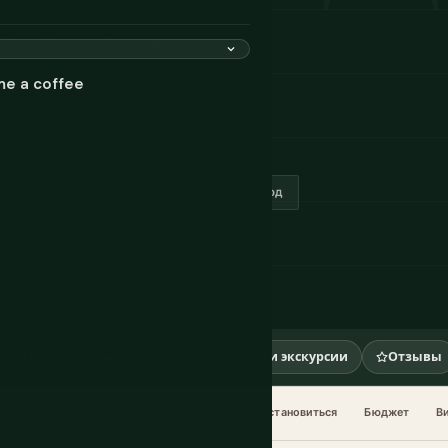
сейна. Роскошные курорты в
. Самый старый город в
киты размером с автобусы,
me a coffee
абываете, что находитесь в
ское песо (DOP)
Тропический круглый год
Авиабилеты
Отели
Туры и экскурсии
Отзывы
А
хать
Планирование
Транспорт
Где остановиться
Бюджет
В