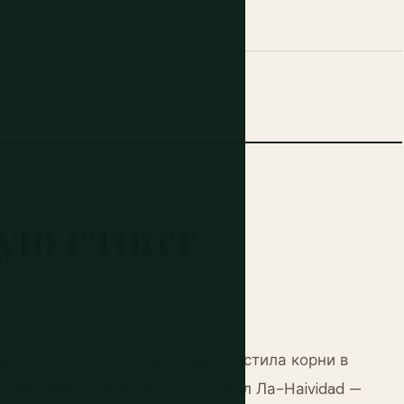
рую
стоит
де европейская колонизация пустила корни в
лся здесь в 1492 году и основал Ла-Наividad —