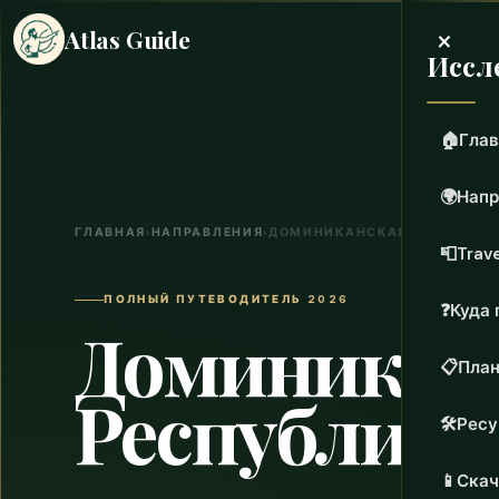
×
Atlas Guide
Иссл
🏠
Глав
🌍
Напр
ГЛАВНАЯ
›
НАПРАВЛЕНИЯ
›
ДОМИНИКАНСКАЯ РЕСПУБЛИ
📮
Trave
ПОЛНЫЙ ПУТЕВОДИТЕЛЬ 2026
❓
Куда 
Доминикан
📋
План
Республика
🛠️
Рес
📱
Скач