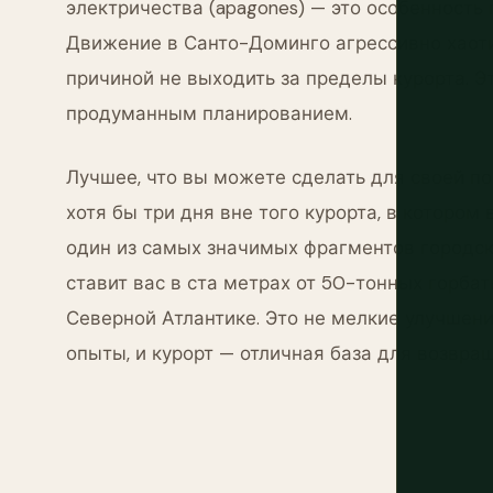
электричества (apagones) — это особенность
Движение в Санто-Доминго агрессивно хаотич
причиной не выходить за пределы курорта. Э
продуманным планированием.
Лучшее, что вы можете сделать для своей п
хотя бы три дня вне того курорта, в которо
один из самых значимых фрагментов городск
ставит вас в ста метрах от 50-тонных горба
Северной Атлантике. Это не мелкие улучшен
опыты, и курорт — отличная база для возвращ