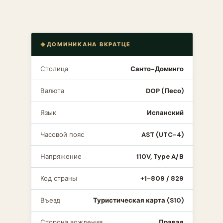
ДОМИНИКАНА ВКРАТЦЕ
Столица
Санто-Доминго
Валюта
DOP (Песо)
Язык
Испанский
Часовой пояс
AST (UTC-4)
Напряжение
110V, Type A/B
Код страны
+1-809 / 829
Въезд
Туристическая карта ($10)
Сторона вождения
Правая