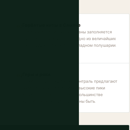
Горбатые киты в Самане
С января по март бухта Саманы заполняется
тысячами горбатых китов. Одно из величайших
зрелищ дикой природы в Западном полушарии.
Горы и реки
Харабаcoa и Кордильера-Сентраль предлагают
рафтинг, каньонинг и самые высокие пики
Карибского бассейна. Не в большинстве
курортных маршрутов. Должны быть.