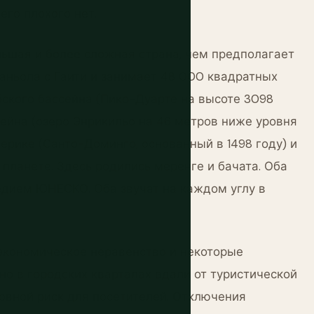
его плохого нет.
ьшая и более сложная страна, чем предполагает
аньола с Гаити и занимает 48 000 квадратных
бского бассейна (Пико-Дуарте на высоте 3098
сейна (озеро Энрикильо на 46 метров ниже уровня
ерике (Санто-Доминго, основанный в 1498 году) и
 планете. Здесь родились меренге и бачата. Оба
дием ЮНЕСКО. Оба звучат на каждом углу в
экономическое неравенство и некоторые
о в городских кварталах вдали от туристической
овной риск для посетителей. Отключения