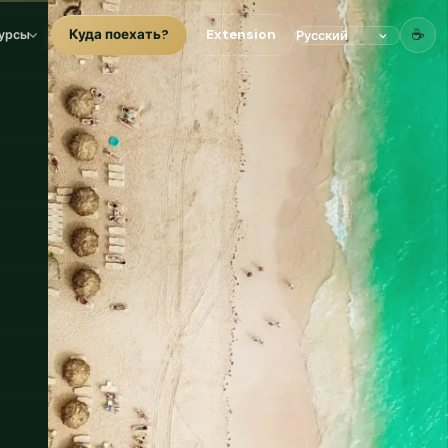
☕
Куда поехать?
Extension
урсы