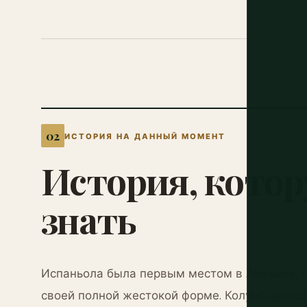
ИСТОРИЯ НА ДАННЫЙ МОМЕНТ
История,
кото
знать
Испаньола была первым местом в Америке, г
своей полной жестокой форме. Колумб высади