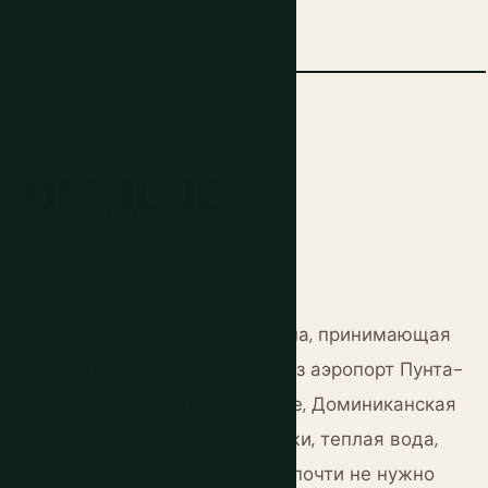
мом
деле
мая страна Карибского бассейна, принимающая
ство из которых прибывают через аэропорт Пунта-
чено'. Если это то, что вы хотите, Доминиканская
 кто-либо: белые песчаные пляжи, теплая вода,
кой простоты, при котором вам почти не нужно