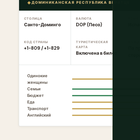
ДОМИНИКАНСКАЯ РЕСПУБЛИКА ВКРАТЦЕ
СТОЛИЦА
ВАЛЮТА
ЯЗЫК
Санто-Доминго
DOP (Песо)
Испа
КОД СТРАНЫ
ТУРИСТИЧЕСКАЯ
ВОЖД
КАРТА
+1-809 / +1-829
По п
Включена в билет
стор
Одинокие
женщины
Семьи
Бюджет
Еда
Транспорт
Английский