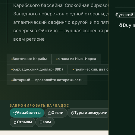
Карибского бассейна. Спокойная бирюзовая вода
Западного побережья с одной стороны, дикий
атлантический серфинг с другой, и по пятницам
☕
Buy 
вечером в Ойстинс — лучшая жареная рыба во
всем регионе.
Восточные Карибы
4 часа из Нью-Йорка
Барбадосский доллар (BBD)
Тропический, два сезона
Янтарный — проявляйте осторожность
ЗАБРОНИРОВАТЬ БАРБАДОС
Авиабилеты
Отели
Туры и экскурсии
Отзывы
eSIM