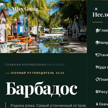
×
Atlas Guide
Иссл
🏠
Глав
🌍
Напр
📮
Trave
ГЛАВНАЯ
›
НАПРАВЛЕНИЯ
›
БАРБАДОС
❓
Куда 
ПОЛНЫЙ ПУТЕВОДИТЕЛЬ 2026
Барбадос
📋
План
🛠️
Рес
📱
Скач
Родина рома. Самый утонченный остров