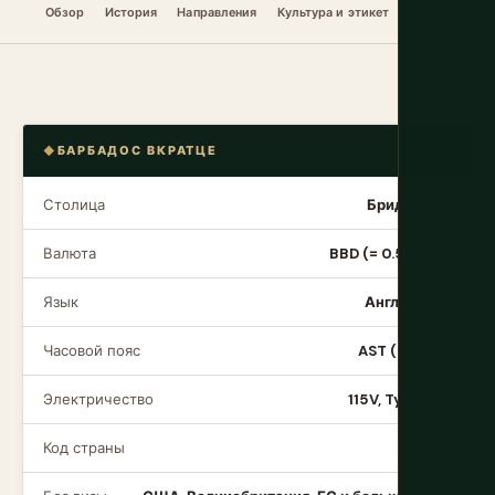
Обзор
История
Направления
Культура и этикет
Еда и напитк
БАРБАДОС ВКРАТЦЕ
Столица
Бриджтаун
Валюта
BBD (= 0.50 USD)
Язык
Английский
Часовой пояс
AST (UTC−4)
Электричество
115V, Type A/B
Код страны
+1-246