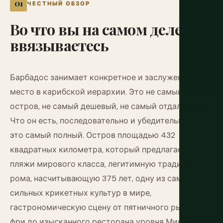
ЧЕСТНЫЙ ОБЗОР
Во
что
вы
на
самом
деле
ввязываетесь
Барбадос занимает конкретное и заслуженное
место в карибской иерархии. Это не самый дикий
остров, не самый дешевый, не самый отдаленный.
Что он есть, последовательно и убедительно, —
это самый полный. Остров площадью 432
квадратных километра, который предлагает
пляжи мирового класса, легитимную традицию
рома, насчитывающую 375 лет, одну из самых
сильных крикетных культур в мире,
гастрономическую сцену от пятничного рыбного
фри до изысканного ресторана уровня Мишлен и