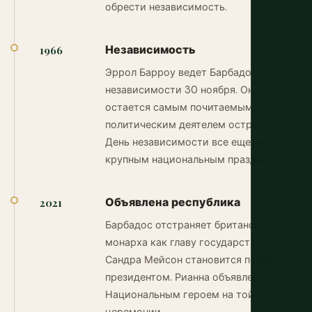
обрести независимость.
Независимость
1966
Эррол Барроу ведет Барбадос к
независимости 30 ноября. Он
остается самым почитаемым
политическим деятелем острова.
День независимости все еще является
крупным национальным праздником.
Объявлена республика
2021
Барбадос отстраняет британского
монарха как главу государства. Дама
Сандра Мейсон становится первым
президентом. Рианна объявлена
Национальным героем на той же