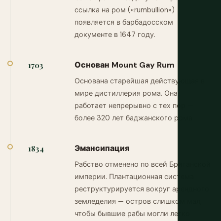
ссылка на ром («rumbullion»)
появляется в барбадосском
документе в 1647 году.
Основан Mount Gay Rum
1703
Основана старейшая действующая в
мире дистиллерия рома. Она
работает непрерывно с тех пор —
более 320 лет баджанского рома.
Эмансипация
1834
Рабство отменено по всей Британской
империи. Плантационная система
реструктурируется вокруг арендного
земледелия — остров слишком мал,
чтобы бывшие рабы могли легко