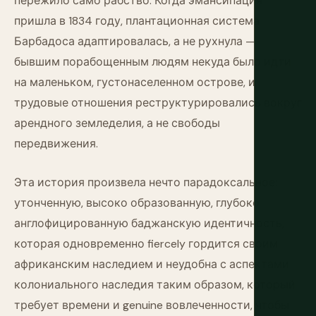
пережило само рабство. Когда эмансипация
пришла в 1834 году, плантационная система
Барбадоса адаптировалась, а не рухнула —
бывшим порабощенным людям некуда было идти
на маленьком, густонаселенном острове, и
трудовые отношения реструктурировались вокруг
арендного земледелия, а не свободы
передвижения.
Эта история произвела нечто парадоксальное:
утонченную, высоко образованную, глубоко
англофицированную баджанскую идентичность,
которая одновременно fiercely гордится своим
африканским наследием и неудобна с аспектами
колониального наследия таким образом, который
требует времени и genuine вовлеченности, чтобы