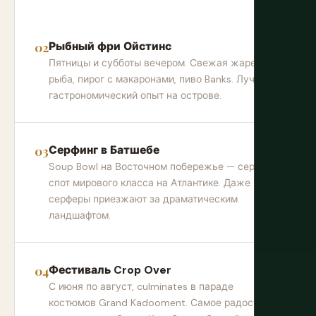
Рыбный фри Ойстинс
Пятницы и субботы вечером. Свежая жареная
рыба, пирог с макаронами, пиво Banks. Лучший
гастрономический опыт на острове.
Серфинг в Батшебе
Soup Bowl на Восточном побережье — серф-
спот мирового класса на Атлантике. Даже не-
серферы приезжают за драматическим
ландшафтом.
Фестиваль Crop Over
С июня по август, culminates в параде
костюмов Grand Kadooment. Самое радостное