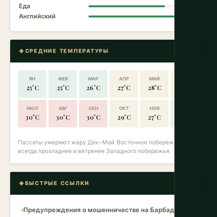
Еда
8.8
Английский
10
СРЕДНИЕ ТЕМПЕРАТУРЫ
ЯН
ФЕВ
МАР
АПР
МАЙ
ИЮН
25°C
25°C
26°C
27°C
28°C
29°C
ИЮЛ
АВГ
СЕН
ОКТ
НОЯ
ДЕК
30°C
30°C
30°C
29°C
27°C
26°C
Пассаты умеряют жару Дек–Май. Восточное побережье
всегда прохладнее и ветренее Западного побережья.
БЫСТРЫЕ ССЫЛКИ
Предупреждения о мошенничестве на Барбадосе