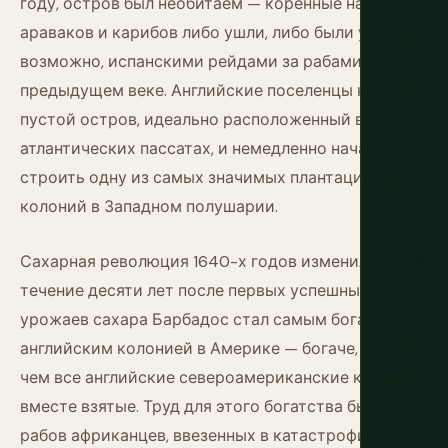
году, остров был необитаем — коренные народы
араваков и карибов либо ушли, либо были удалены,
возможно, испанскими рейдами за рабами в
предыдущем веке. Английские поселенцы нашли
пустой остров, идеально расположенный в
атлантических пассатах, и немедленно начали
строить одну из самых значимых плантационных
колоний в Западном полушарии.
Сахарная революция 1640-х годов изменила все. В
течение десяти лет после первых успешных
урожаев сахара Барбадос стал самым богатым
английским колонией в Америке — богаче, на пике,
чем все английские североамериканские колонии
вместе взятые. Труд для этого богатства был от
рабов африканцев, ввезенных в катастрофических