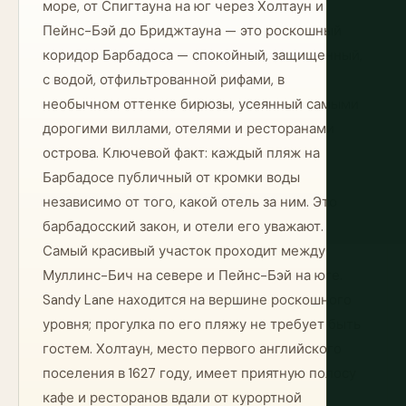
море, от Спигтауна на юг через Холтаун и
Пейнс-Бэй до Бриджтауна — это роскошный
коридор Барбадоса — спокойный, защищенный,
с водой, отфильтрованной рифами, в
необычном оттенке бирюзы, усеянный самыми
дорогими виллами, отелями и ресторанами
острова. Ключевой факт: каждый пляж на
Барбадосе публичный от кромки воды
независимо от того, какой отель за ним. Это
барбадосский закон, и отели его уважают.
Самый красивый участок проходит между
Муллинс-Бич на севере и Пейнс-Бэй на юге.
Sandy Lane находится на вершине роскошного
уровня; прогулка по его пляжу не требует быть
гостем. Холтаун, место первого английского
поселения в 1627 году, имеет приятную полосу
кафе и ресторанов вдали от курортной