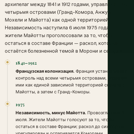
архипелаг между 1841 и 1912 годами, управляя всеми
четырьмя островами (Гранд-Комора, Анжуан,
Мохели и Майотта) как одной территорией.
Независимость наступила 6 июля 1975 года, но
жители Майотты проголосовали за то, чтобы
остаться в составе Франции — раскол, который
остаётся болезненной темой в Морони и сегодня.
1841–1912
Французская колонизация.
Франция устанавливает
контроль над всеми четырьмя островами, управляя
ими как единой зависимой территорией сначала с
Майотты, а затем с Гранд-Коморы.
1975
Независимость, минус Майотта.
Провозглашена 6
июля. Жители Майотты голосуют за то, чтобы
остаться в составе Франции; раскол до сих пор не
урегулирован и оспаривается Коморами.