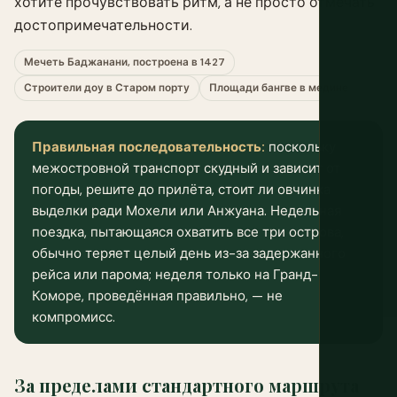
хотите прочувствовать ритм, а не просто отмечать
достопримечательности.
Мечеть Баджанани, построена в 1427
Строители доу в Старом порту
Площади бангве в медине
Правильная последовательность:
поскольку
межостровной транспорт скудный и зависит от
погоды, решите до прилёта, стоит ли овчинка
выделки ради Мохели или Анжуана. Недельная
поездка, пытающаяся охватить все три острова,
обычно теряет целый день из-за задержанного
рейса или парома; неделя только на Гранд-
Коморе, проведённая правильно, — не
компромисс.
За пределами стандартного маршрута