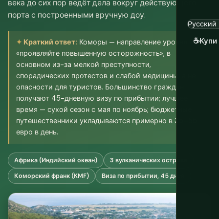
века до сих пор ведёт дела вокруг действующего
порта с построенными вручную доу.
☕
Купи
Краткий ответ:
Коморы — направление уровня 2
«проявляйте повышенную осторожность», в
основном из-за мелкой преступности,
спорадических протестов и слабой медицины, а не
опасности для туристов. Большинство граждан
получают 45-дневную визу по прибытии; лучшее
время — сухой сезон с мая по ноябрь; бюджетные
путешественники укладываются примерно в 35–55
евро в день.
Африка (Индийский океан)
3 вулканических острова
Коморский франк (KMF)
Виза по прибытии, 45 дней