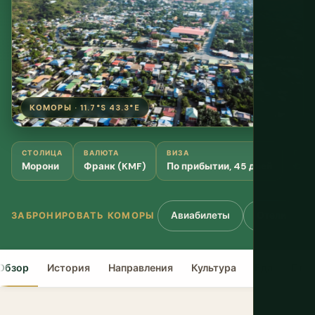
КОМОРЫ · 11.7°S 43.3°E
СТОЛИЦА
ВАЛЮТА
ВИЗА
БЮД
Морони
Франк (KMF)
По прибытии, 45 дней
€35
Авиабилеты
Отели
ЗАБРОНИРОВАТЬ КОМОРЫ
Обзор
История
Направления
Культура
Еда
Пла