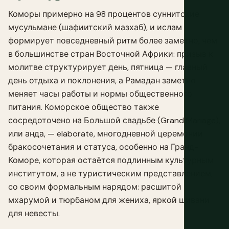
Коморы примерно на 98 процентов суннитские
мусульмане (шафиитский мазхаб), и ислам
формирует повседневный ритм более заметно, чем
в большинстве стран Восточной Африки: призыв к
молитве структурирует день, пятница — главный
день отдыха и поклонения, а Рамадан заметно
меняет часы работы и нормы общественного
питания. Коморское общество также
сосредоточено на Большой свадьбе (Grand Mariage),
или анда, — elaborate, многодневной церемонии
бракосочетания и статуса, особенно на Гранд-
Коморе, которая остаётся подлинным культурным
институтом, а не туристическим представлением,
со своим формальным нарядом: расшитой
мхарумой и тюрбаном для жениха, яркой шивани
для невесты.