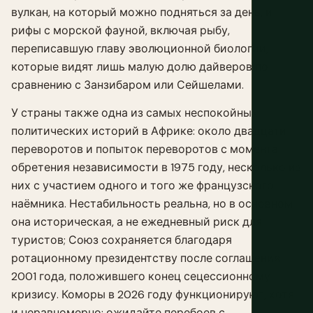
вулкан, на который можно подняться за день, и
рифы с морской фауной, включая рыбу,
переписавшую главу эволюционной биологии,
которые видят лишь малую долю дайверов по
сравнению с Занзибаром или Сейшелами.
У страны также одна из самых неспокойных
политических историй в Африке: около двадцати
переворотов и попыток переворотов с момента
обретения независимости в 1975 году, несколько из
них с участием одного и того же французского
наёмника. Нестабильность реальна, но в основном
она историческая, а не ежедневный риск для
туристов; Союз сохраняется благодаря
ротационному президентству после соглашения
2001 года, положившего конец сецессионному
кризису. Коморы в 2026 году функционируют, хотя
и неравномерно: ожидайте перебоев с