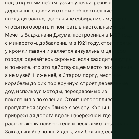
под открытым небом: узкие улочки, резные
деревянные двери и старые общественные
площади бангве, где раньше собирались мужчины,
чтобы поговорить и поиграть в настольные игры.
Мечеть Баджанани Джума, построенная в 1427 году
с минаретом, добавленным в 1921 году, стоит прямо
у кромки гавани и является визуальным центром
города; одевайтесь скромно, если заходите внутрь,
и помните, что это действующее место поклонения,
а не музей. Ниже неё, в Старом порту, местные
корабелы до сих пор вручную строят деревянные
доу, используя методы, передаваемые из
поколения в поколение. Стоит неторопливо
прогуляться здесь ближе к вечеру. Корниш —
прибрежная дорога вдоль набережной, где
расположены новые отели и несколько ресторанов.
Закладывайте полный день, или больше, если