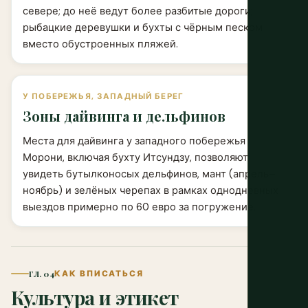
севере; до неё ведут более разбитые дороги;
рыбацкие деревушки и бухты с чёрным песком
вместо обустроенных пляжей.
У ПОБЕРЕЖЬЯ, ЗАПАДНЫЙ БЕРЕГ
Зоны дайвинга и дельфинов
Места для дайвинга у западного побережья
Морони, включая бухту Итсундзу, позволяют
увидеть бутылконосых дельфинов, мант (апрель–
ноябрь) и зелёных черепах в рамках однодневных
выездов примерно по 60 евро за погружение.
ГЛ. 04
КАК ВПИСАТЬСЯ
Культура и этикет