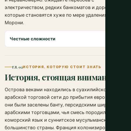
электричеством, редких банкоматов и дорог,
которые становятся хуже по мере удаления от
Морони.
Честные сложности
ГЛ. 02
ИСТОРИЯ, КОТОРУЮ СТОИТ ЗНАТЬ
История, стоящая внимания
Острова веками находились в суахилийско-
арабской торговой сети до прибытия европейцев;
они были заселены банту, персидскими ширази и
арабскими торговцами, чья смесь породила
коморский язык и суннитское мусульманское
большинство страны. Франция колонизировала