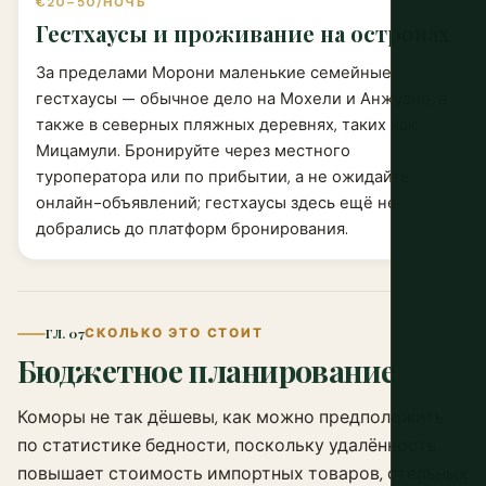
€20–50/НОЧЬ
Гестхаусы и проживание на островах
За пределами Морони маленькие семейные
гестхаусы — обычное дело на Мохели и Анжуане, а
также в северных пляжных деревнях, таких как
Мицамули. Бронируйте через местного
туроператора или по прибытии, а не ожидайте
онлайн-объявлений; гестхаусы здесь ещё не
добрались до платформ бронирования.
ГЛ. 07
СКОЛЬКО ЭТО СТОИТ
Бюджетное планирование
Коморы не так дёшевы, как можно предположить
по статистике бедности, поскольку удалённость
повышает стоимость импортных товаров, отельных