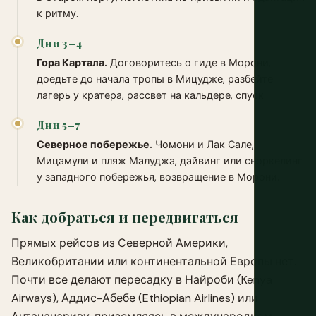
к ритму.
Дни 3–4
Гора Картала.
Договоритесь о гиде в Морони,
доедьте до начала тропы в Мицудже, разбейте
лагерь у кратера, рассвет на кальдере, спуск.
Дни 5–7
Северное побережье.
Чомони и Лак Сале,
Мицамули и пляж Малуджа, дайвинг или сноркелинг
у западного побережья, возвращение в Морони.
Как добраться и передвигаться
Прямых рейсов из Северной Америки,
Великобритании или континентальной Европы нет.
Почти все делают пересадку в Найроби (Kenya
Airways), Аддис-Абебе (Ethiopian Airlines) или