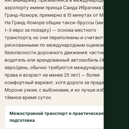
Антананариву, приземляясь в международном
аэропорту имени принца Саида Ибрагима (HAH) на
Гранд-Коморе, примерно в 15 минутах от Морони.
На Гранд-Коморе общие такси-бруссы (минивэны,
1–3 евро за поездку) — основа местного
транспорта, но они переполнены и считаются
рискованными по международным оценкам
безопасности дорожного движения; частный
водитель или арендованный автомобиль (40–70
евро/день, обычно требуются международные
права и возраст не менее 25 лет) — более
комфортный вариант, хотя дороги за пределами
Морони узкие, с выбоинами, и их лучше избегать в
тёмное время суток.
Межостровной транспорт и практическая
подготовка