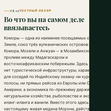
ГЛ. 01
ЧЕСТНЫЙ ОБЗОР
Во что вы на самом деле
ввязываетесь
Коморы — одна из наименее посещаемых стран на
Земле, союз трёх вулканических островов: Гранд-
Комора, Мохели и Анжуан — в Мозамбикском
проливе между Мадагаскаром и
восточноафриканским побережьем. Здесь почти
нет туристической инфраструктуры, характерной
для соседей по Индийскому океану: ни курортной
полосы, ни прямых рейсов из Европы или Северной
Америки, а экономика по-прежнему держится на
натуральном хозяйстве, рыболовстве и экспорте
иланг-иланга и ванили. Вместо этого здесь есть по-
настоящему живая медина Морони, действующий