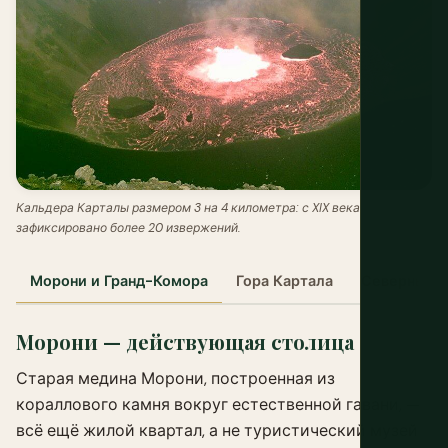
Кальдера Карталы размером 3 на 4 километра: с XIX века
зафиксировано более 20 извержений.
Морони и Гранд-Комора
Гора Картала
Северные 
Морони — действующая столица
Старая медина Морони, построенная из
кораллового камня вокруг естественной гавани, —
всё ещё жилой квартал, а не туристический музей