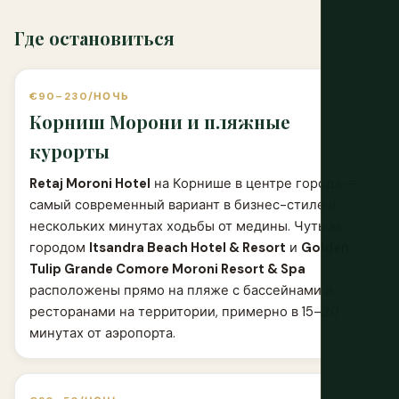
Где остановиться
€90–230/НОЧЬ
Корниш Морони и пляжные
курорты
Retaj Moroni Hotel
на Корнише в центре города —
самый современный вариант в бизнес-стиле в
нескольких минутах ходьбы от медины. Чуть за
городом
Itsandra Beach Hotel & Resort
и
Golden
Tulip Grande Comore Moroni Resort & Spa
расположены прямо на пляже с бассейнами и
ресторанами на территории, примерно в 15–20
минутах от аэропорта.