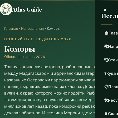
×
Atlas Guide
Иссл
Главная
›
Направления
› Коморы
🏠
Глав
ПОЛНЫЙ ПУТЕВОДИТЕЛЬ 2026
Коморы
🌍
Напр
Обновлено: июль 2026
📮
Стен
Три вулканических острова, разбросанные в проливе
между Мадагаскаром и африканским материком,
❓
Куда 
названные Островами парфюмерии за иланг-иланг и
ваниль, выращиваемые на их склонах. Действующий
📋
План
вулкан, к краю которого можно подойти. Рыба
латимерия, которую наука объявила вымершей 65
🛠️
Рес
миллионов лет назад, пока коморский рыбак не
доказал обратное. И столица Морони, где медина XV
📱
Скач