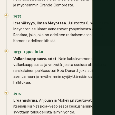
ja myöhemmin Grande Comoresta.
1975
Itsenäisyys, ilman Mayottea.
Julistettu 6. heinäkuuta.
Mayotten asukkaat äänestävät pysymisestä osana
Ranskaa, jako joka on edelleen ratkaisematon ja jonka
Komorit edelleen kiistää.
1975–1990-luku
Vallankaappausvuodet.
Noin kaksikymmentä
vallankaappausta ja yritystä, joista useissa oli mukana
ranskalainen palkkasoturi Bob Denard, joka auttoi
asentamaan ja myöhemmin syrjäyttämään useita
hallituksia.
1997
Eroamiskriisi.
Anjouan ja Mohéli julistautuvat
itsenäisiksi Ngazidja-vetoisesta keskushallinnosta
syyttäen taloudellista laiminlyöntiä.