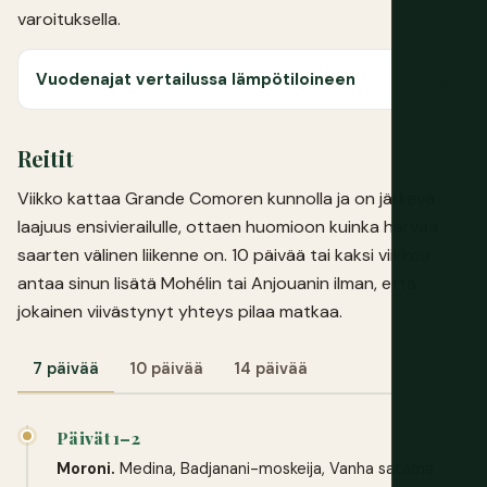
varoituksella.
Vuodenajat vertailussa lämpötiloineen
Reitit
Viikko kattaa Grande Comoren kunnolla ja on järkevä
laajuus ensivierailulle, ottaen huomioon kuinka harvaa
saarten välinen liikenne on. 10 päivää tai kaksi viikkoa
antaa sinun lisätä Mohélin tai Anjouanin ilman, että
jokainen viivästynyt yhteys pilaa matkaa.
7 päivää
10 päivää
14 päivää
Päivät 1–2
Moroni.
Medina, Badjanani-moskeija, Vanha satama