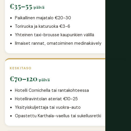
€35–55
/päivä
Paikallinen majatalo €20-30
Toriruoka ja katuruoka €3-6
Yhteinen taxi-brousse kaupunkien välillä
Ilmaiset rannat, omatoiminen medinakävely
KESKITASO
€70–120
/päivä
Hotelli Cornichella tai rantakohteessa
Hotelliravintolan ateriat €10-25
Yksityiskuljettaja tai vuokra-auto
Opastettu Karthala-vaellus tai sukellusretki