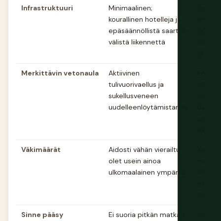
Infrastruktuuri
Minimaalinen;
Kehitt
kourallinen hotelleja ja
enem
epäsäännöllistä saarten
järjest
välistä liikennettä
matkanj
ja lodg
Merkittävin vetonaula
Aktiivinen
Endee
tulivuorivaellus ja
villielä
sukellusveneen
lemurei
uudelleenlöytämistarina
baobab
ainutla
ekosys
Väkimäärät
Aidosti vähän vierailtu;
Kehitt
olet usein ainoa
matkail
ulkomaalainen ympärillä
erityise
eteläss
Bessa
Sinne pääsy
Ei suoria pitkän matkan
Joitaki