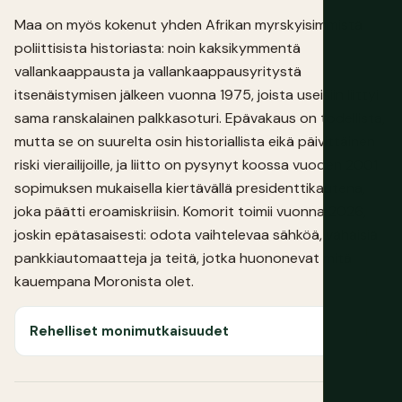
Maa on myös kokenut yhden Afrikan myrskyisimmistä
poliittisista historiasta: noin kaksikymmentä
vallankaappausta ja vallankaappausyritystä
itsenäistymisen jälkeen vuonna 1975, joista useisiin liittyi
sama ranskalainen palkkasoturi. Epävakaus on todellista,
mutta se on suurelta osin historiallista eikä päivittäinen
riski vierailijoille, ja liitto on pysynyt koossa vuoden 2001
sopimuksen mukaisella kiertävällä presidenttikautena,
joka päätti eroamiskriisin. Komorit toimii vuonna 2026,
joskin epätasaisesti: odota vaihtelevaa sähköä, vähäisiä
pankkiautomaatteja ja teitä, jotka huononevat mitä
kauempana Moronista olet.
Rehelliset monimutkaisuudet