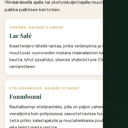
Ylimääräisellä ajalla tai yksityiskuljettajalla muutama
paikka palkitsee kiertotien.
SISÄMAA, GRANDE COMORE
Lac Salé
Kraatterijärvi lähellä rantaa, jonka vedenpinta ja väri
muuttuvat vuoroveden mukana maanalaisten kanavien
kautta; lyhyt pysähdys, yleensä yhdistettynä Chomoni-
rantaretkeen.
ETELÄRANNIKKO, GRANDE COMORE
Foumbouni
Rauhallisempi etelärannikko, jolla on paljon vähemmän
vierailijoita kuin pohjoisessa, saavutettavissa huonompia
teitä pitkin; kalastajakyliä ja mustahiekkaisia poukamia
eikä kehittyneitä rantoja.