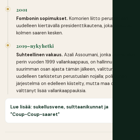
2001
Fombonin sopimukset.
Komorien liitto perustetaan
uudelleen kiertävällä presidenttikautena, joka jakautuu
kolmen saaren kesken.
2019–nykyhetki
Suhteellinen vakaus.
Azali Assoumani, jonka asensi alun
perin vuoden 1999 vallankaappaus, on hallinnut
suurimman osan ajasta tämän jälkeen, valittuna
uudelleen tarkistetun perustuslain nojalla; poliittinen
järjestelmä on edelleen kiistelty, mutta maa on
välttänyt lisää vallankaappauksia.
Lue lisää: sukellusvene, sulttaanikunnat ja
"Coup-Coup-saaret"