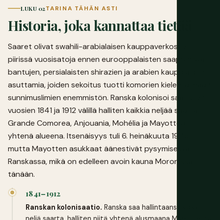
LUKU 02
TARINA TÄHÄN ASTI
Historia, joka kannattaa tietää
Saaret olivat swahili-arabialaisen kauppaverkoston
piirissä vuosisatoja ennen eurooppalaisten saapumista,
bantujen, persialaisten shirazien ja arabien kauppiaiden
asuttamia, joiden sekoitus tuotti komorien kielen ja maan
sunnimuslimien enemmistön. Ranska kolonisoi saariston
vuosien 1841 ja 1912 välillä halliten kaikkia neljää saarta,
Grande Comorea, Anjouania, Mohélia ja Mayottea,
yhtenä alueena. Itsenäisyys tuli 6. heinäkuuta 1975,
mutta Mayotten asukkaat äänestivät pysymisestä
Ranskassa, mikä on edelleen avoin kauna Moronissa
tänään.
1841–1912
Ranskan kolonisaatio.
Ranska saa hallintaansa kaikki
neljä saarta, halliten niitä yhtenä alusmaana Mayottesta