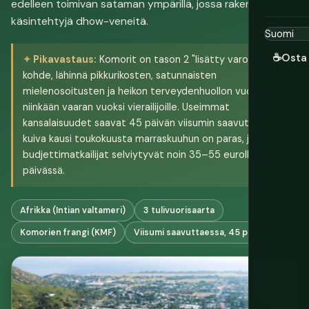
edelleen toimivan sataman ympärillä, jossa rakennetaan
käsintehtyjä dhow-veneitä.
☕
Osta 
Pikavastaus:
Komorit on tason 2 "lisätty varovaisuus"
kohde, lähinnä pikkurikosten, satunnaisten
mielenosoitusten ja heikon terveydenhuollon vuoksi eikä
niinkään vaaran vuoksi vierailijoille. Useimmat
kansalaisuudet saavat 45 päivän viisumin saavuttaessa;
kuiva kausi toukokuusta marraskuuhun on paras, ja
budjettimatkailijat selviytyvät noin 35–55 eurolla
päivässä.
Afrikka (Intian valtameri)
3 tulivuorisaarta
Komorien frangi (KMF)
Viisumi saavuttaessa, 45 päivää