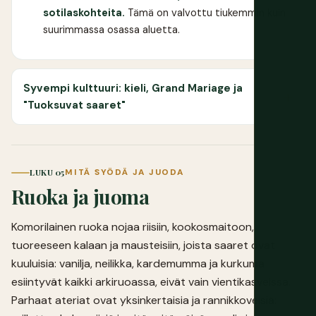
sotilaskohteita.
Tämä on valvottu tiukemmin kuin
suurimmassa osassa aluetta.
Syvempi kulttuuri: kieli, Grand Mariage ja
"Tuoksuvat saaret"
LUKU 05
MITÄ SYÖDÄ JA JUODA
Ruoka ja juoma
Komorilainen ruoka nojaa riisiin, kookosmaitoon,
tuoreeseen kalaan ja mausteisiin, joista saaret ovat
kuuluisia: vanilja, neilikka, kardemumma ja kurkuma
esiintyvät kaikki arkiruoassa, eivät vain vientikasveissa.
Parhaat ateriat ovat yksinkertaisia ja rannikkoveisiä: