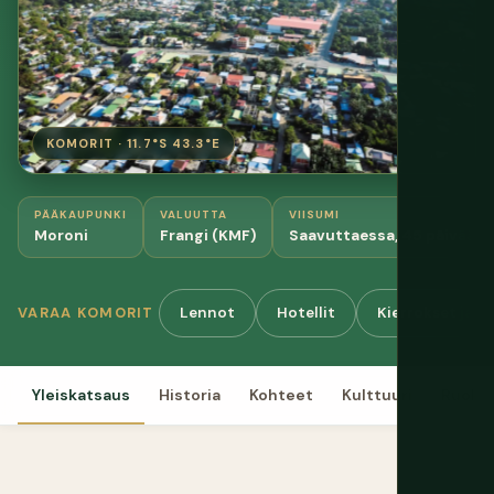
KOMORIT · 11.7°S 43.3°E
PÄÄKAUPUNKI
VALUUTTA
VIISUMI
Moroni
Frangi (KMF)
Saavuttaessa, 45 päivää
Lennot
Hotellit
Kierrokset ja ak
VARAA KOMORIT
Yleiskatsaus
Historia
Kohteet
Kulttuuri
Ruoka