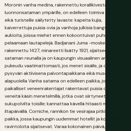
Moronin vanha medina, rakennettu korallikivestä
luonnonsataman ympärille, on edelleen toimiva asuinalue
eikä turisteille säilytetty lavaste: kapeita kujia,
kaiverrettuja puisia ovia ja vanhoja julkisia bangwe-
aukioita, joissa miehet ennen kokoontuivat puhumaan ja
pelaamaan lautapelejä. Badjanani Juma -moskeija,
rakennettu 1427, minareetti lisätty 1921, sijaitsee aivan
sataman reunalla ja on kaupungin visuaalinen ankkuri;
pukeudu vaatimattomasti, jos menet sisälle, ja odota sen
pysyvän aktiivisena palvontapaikkana eikä museona. Sen
alapuolella Vanha satama on edelleen paikka, jossa
paikalliset veneenrakentajat rakentavat puisia dhow-
veneitä käsin menetelmillä, jotka ovat siirtyneet
sukupolvilta toisille; kannattaa kävellä hitaasti myöhään
iltapäivällä. Corniche, rannikon tie vesirajaa pitkin, on
paikka, jossa kaupungin uudemmat hotellit ja kourallinen
ravintoloita sijaitsevat. Varaa kokonainen päivä,