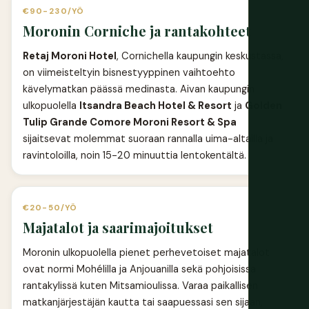
€90-230/YÖ
Moronin Corniche ja rantakohteet
Retaj Moroni Hotel
, Cornichella kaupungin keskustassa,
on viimeisteltyin bisnestyyppinen vaihtoehto
kävelymatkan päässä medinasta. Aivan kaupungin
ulkopuolella
Itsandra Beach Hotel & Resort
ja
Golden
Tulip Grande Comore Moroni Resort & Spa
sijaitsevat molemmat suoraan rannalla uima-altailla ja
ravintoloilla, noin 15-20 minuuttia lentokentältä.
€20-50/YÖ
Majatalot ja saarimajoitukset
Moronin ulkopuolella pienet perhevetoiset majatalot
ovat normi Mohélilla ja Anjouanilla sekä pohjoisissa
rantakylissä kuten Mitsamioulissa. Varaa paikallisen
matkanjärjestäjän kautta tai saapuessasi sen sijaan,