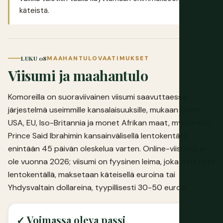
käteistä.
LUKU 08
MAAHANTULOVAATIMUKSET
Viisumi ja maahantulo
Komoreilla on suoraviivainen viisumi saavuttaessa -
järjestelmä useimmille kansalaisuuksille, mukaan lukien
USA, EU, Iso-Britannia ja monet Afrikan maat, myönnetty
Prince Said Ibrahimin kansainvälisellä lentokentällä
enintään 45 päivän oleskelua varten. Online-viisumia ei
ole vuonna 2026; viisumi on fyysinen leima, joka ostetaan
lentokentällä, maksetaan käteisellä euroina tai
Yhdysvaltain dollareina, tyypillisesti 30-50 euroa.
✓ Voimassa oleva passi