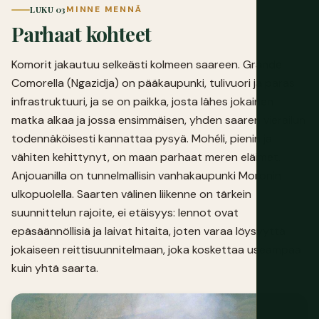
LUKU 03
MINNE MENNÄ
Parhaat kohteet
Komorit jakautuu selkeästi kolmeen saareen. Grande
Comorella (Ngazidja) on pääkaupunki, tulivuori ja paras
infrastruktuuri, ja se on paikka, josta lähes jokainen
matka alkaa ja jossa ensimmäisen, yhden saaren vierailun
todennäköisesti kannattaa pysyä. Mohéli, pienin ja
vähiten kehittynyt, on maan parhaat meren eläimet.
Anjouanilla on tunnelmallisin vanhakaupunki Moronin
ulkopuolella. Saarten välinen liikenne on tärkein
suunnittelun rajoite, ei etäisyys: lennot ovat
epäsäännöllisiä ja laivat hitaita, joten varaa löysyyttä
jokaiseen reittisuunnitelmaan, joka koskettaa useampaa
kuin yhtä saarta.