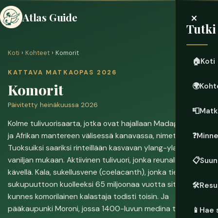
×
Atlas Guide
Tutki
Koti
›
Kohteet
› Komorit
🏠
Koti
KATTAVA MATKAOPAS 2026
Komorit
🌍
Koht
Päivitetty heinäkuussa 2026
📮
Matk
Kolme tulivuorisaarta, jotka ovat hajallaan Madagaskarin
ja Afrikan mantereen välisessä kanavassa, nimetty
❓
Minn
Tuoksuiksi saariksi rinteillään kasvavan ylang-ylangin ja
vaniljan mukaan. Aktiivinen tulivuori, jonka reunalle voi
📋
Suun
kävellä. Kala, sukellusvene (coelacanth), jonka tiede julisti
sukupuuttoon kuolleeksi 65 miljoonaa vuotta sitten,
🛠️
Resu
kunnes komorilainen kalastaja todisti toisin. Ja
pääkaupunki Moroni, jossa 1400-luvun medina toimii
📱
Hae 