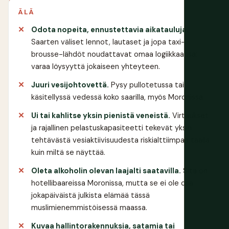
ÄLÄ
Odota nopeita, ennustettavia aikatauluja.
Saarten väliset lennot, lautaset ja jopa taxi-
brousse-lähdöt noudattavat omaa logiikkaansa;
varaa löysyyttä jokaiseen yhteyteen.
Juuri vesijohtovettä.
Pysy pullotetussa tai
käsitellyssä vedessä koko saarilla, myös Moronissa.
Ui tai kahlitse yksin pienistä veneistä.
Virtaukset
ja rajallinen pelastuskapasiteetti tekevät yksin
tehtävästä vesiaktiivisuudesta riskialttiimpaa täällä
kuin miltä se näyttää.
Oleta alkoholin olevan laajalti saatavilla.
Sitä on
hotellibaareissa Moronissa, mutta se ei ole osa
jokapäiväistä julkista elämää tässä
muslimienemmistöisessä maassa.
Kuvaa hallintorakennuksia, satamia tai