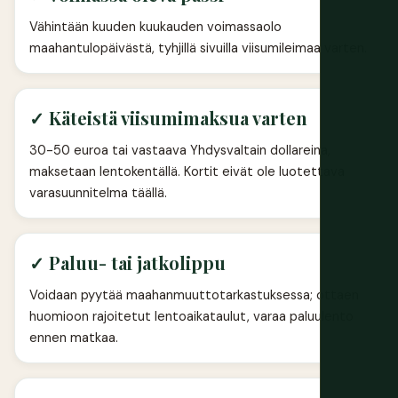
Vähintään kuuden kuukauden voimassaolo
maahantulopäivästä, tyhjillä sivuilla viisumileimaa varten.
✓ Käteistä viisumimaksua varten
30-50 euroa tai vastaava Yhdysvaltain dollareina,
maksetaan lentokentällä. Kortit eivät ole luotettava
varasuunnitelma täällä.
✓ Paluu- tai jatkolippu
Voidaan pyytää maahanmuuttotarkastuksessa; ottaen
huomioon rajoitetut lentoaikataulut, varaa paluulento
ennen matkaa.