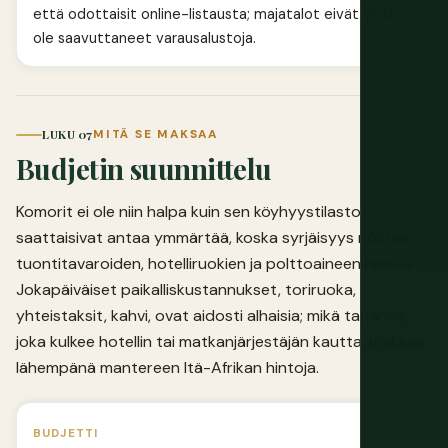
että odottaisit online-listausta; majatalot eivät vielä
ole saavuttaneet varausalustoja.
LUKU 07
MITÄ SE MAKSAA
Budjetin suunnittelu
Komorit ei ole niin halpa kuin sen köyhyystilastot
saattaisivat antaa ymmärtää, koska syrjäisyys nostaa
tuontitavaroiden, hotelliruokien ja polttoaineen hintaa.
Jokapäiväiset paikalliskustannukset, toriruoka,
yhteistaksit, kahvi, ovat aidosti alhaisia; mikä tahansa,
joka kulkee hotellin tai matkanjärjestäjän kautta, maksaa
lähempänä mantereen Itä-Afrikan hintoja.
BUDJETTI