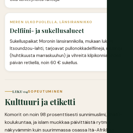
MEREN ULKOPUOLELLA, LÄNSIRANNIKKO
Delfiini- ja sukellusalueet
Sukelluspaikat Moronin länsirannikolla, mukaan lukien
Itsoundzou-lahti, tarjoavat pullonokkadelfiinejä, rauskuja
(huhtikuusta marraskuuhun) ja vihreitä kilpikonnia yhden
päivän retkellä, noin 60 € sukellus.
LUKU 04
SOPEUTUMINEN
Kulttuuri ja etiketti
Komorit on noin 98 prosenttisesti sunnimuslimi, shafi'i-
koulukuntaa, ja islam muokkaa päivittäistä rytmiä
näkyvämmin kuin suurimmassa osassa Itä-Afrikkaa: