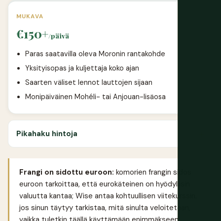
MUKAVA
€150+
/päivä
Paras saatavilla oleva Moronin rantakohde
Yksityisopas ja kuljettaja koko ajan
Saarten väliset lennot lauttojen sijaan
Monipäiväinen Mohéli- tai Anjouan-lisäosa
Pikahaku hintoja
Frangi on sidottu euroon:
komorien frangin sidos
euroon tarkoittaa, että eurokäteinen on hyödyllisin
valuutta kantaa;
Wise
antaa kohtuullisen viitekurssin,
jos sinun täytyy tarkistaa, mitä sinulta veloitetaan,
vaikka tuletkin täällä käyttämään enimmäkseen