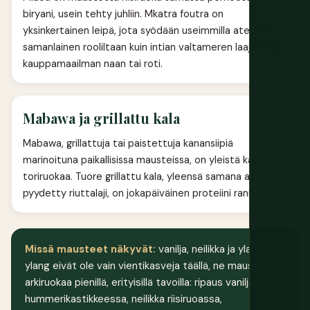
biryani, usein tehty juhliin. Mkatra foutra on
yksinkertainen leipä, jota syödään useimmilla aterioilla,
samanlainen rooliltaan kuin intian valtameren laajemman
kauppamaailman naan tai roti.
Mabawa ja grillattu kala
Mabawa, grillattuja tai paistettuja kanansiipiä
marinoituna paikallisissa mausteissa, on yleistä katu- ja
toriruokaa. Tuore grillattu kala, yleensä samana aamuna
pyydetty riuttalaji, on jokapäiväinen proteiini rannikolla.
Missä mausteet näkyvät:
vanilja, neilikka ja ylang-
ylang eivät ole vain vientikasveja täällä, ne maustavat
arkiruokaa pienillä, erityisillä tavoilla: ripaus vaniljaa
hummerikastikkeessa, neilikka riisiruoassa,