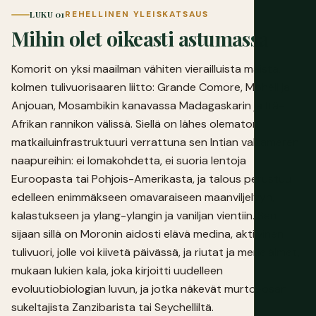
LUKU 01
REHELLINEN YLEISKATSAUS
Mihin olet oikeasti astumassa
Komorit on yksi maailman vähiten vierailluista maista,
kolmen tulivuorisaaren liitto: Grande Comore, Mohéli ja
Anjouan, Mosambikin kanavassa Madagaskarin ja Itä-
Afrikan rannikon välissä. Siellä on lähes olematon
matkailuinfrastruktuuri verrattuna sen Intian valtameren
naapureihin: ei lomakohdetta, ei suoria lentoja
Euroopasta tai Pohjois-Amerikasta, ja talous perustuu
edelleen enimmäkseen omavaraiseen maanviljelyyn,
kalastukseen ja ylang-ylangin ja vaniljan vientiin. Sen
sijaan sillä on Moronin aidosti elävä medina, aktiivinen
tulivuori, jolle voi kiivetä päivässä, ja riutat ja merieläimet,
mukaan lukien kala, joka kirjoitti uudelleen
evoluutiobiologian luvun, ja jotka näkevät murto-osan
sukeltajista Zanzibarista tai Seychelliltä.