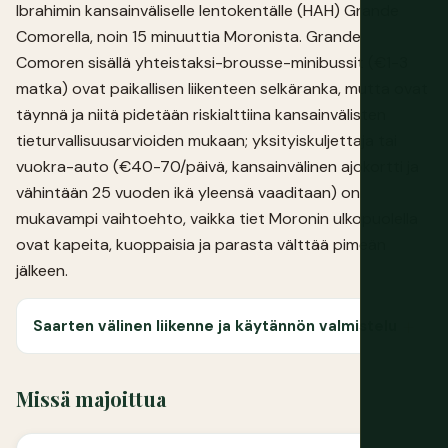
Ibrahimin kansainväliselle lentokentälle (HAH) Grande
Comorella, noin 15 minuuttia Moronista. Grande
Comoren sisällä yhteistaksi-brousse-minibussit (€1-3
matka) ovat paikallisen liikenteen selkäranka, mutta ovat
täynnä ja niitä pidetään riskialttiina kansainvälisten
tieturvallisuusarvioiden mukaan; yksityiskuljettaja tai
vuokra-auto (€40-70/päivä, kansainvälinen ajokortti ja
vähintään 25 vuoden ikä yleensä vaaditaan) on
mukavampi vaihtoehto, vaikka tiet Moronin ulkopuolella
ovat kapeita, kuoppaisia ja parasta välttää pimeän
jälkeen.
Saarten välinen liikenne ja käytännön valmistelu
Missä majoittua