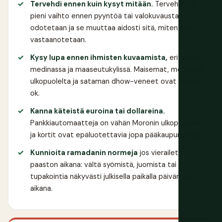
Tervehdi ennen kuin kysyt mitään.
Tervehdys ja
pieni vaihto ennen pyyntöä tai valokuvausta
odotetaan ja se muuttaa aidosti sitä, miten sinut
vastaanotetaan.
Kysy lupa ennen ihmisten kuvaamista,
erityisesti
medinassa ja maaseutukylissä. Maisemat, moskeijat
ulkopuolelta ja sataman dhow-veneet ovat yleensä
ok.
Kanna käteistä euroina tai dollareina.
Pankkiautomaatteja on vähän Moronin ulkopuolella
ja kortit ovat epäluotettavia jopa pääkaupungissa.
Kunnioita ramadanin normeja
jos vierailet
paaston aikana: vältä syömistä, juomista tai
tupakointia näkyvästi julkisella paikalla päivänvalon
aikana.