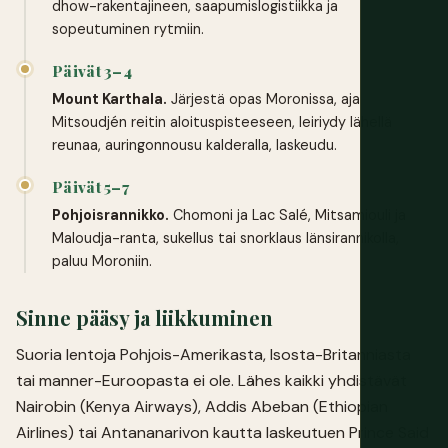
dhow-rakentajineen, saapumislogistiikka ja
sopeutuminen rytmiin.
Päivät 3–4
Mount Karthala.
Järjestä opas Moronissa, aja
Mitsoudjén reitin aloituspisteeseen, leiriydy lähellä
reunaa, auringonnousu kalderalla, laskeudu.
Päivät 5–7
Pohjoisrannikko.
Chomoni ja Lac Salé, Mitsamiouli ja
Maloudja-ranta, sukellus tai snorklaus länsirannikolla,
paluu Moroniin.
Sinne pääsy ja liikkuminen
Suoria lentoja Pohjois-Amerikasta, Isosta-Britanniasta
tai manner-Euroopasta ei ole. Lähes kaikki yhdistävät
Nairobin (Kenya Airways), Addis Abeban (Ethiopian
Airlines) tai Antananarivon kautta laskeutuen Prince Said