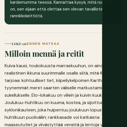
kardemumma teessä. Kannattaa kysyä, mitä ruoassa
on, sen sijaan että olettaa sen olevan tavallista
rannikkokeittiötä.
LUKU 06
ENNEN MATKAA
Milloin mennä ja reitit
Kuiva kausi, toukokuusta marraskuuhun, on ainoa
realistinen ikkuna suurimmalle osalle siitä, mitä Komorit
tarjoaa: kohtuulliset tiet, kiipeilykelpoinen Karthala ja
tyynemmät meret saarten väliselle matkustamiselle ja
sukellukselle. Elo-lokakuu on viilein ja kuivin kuukausi.
Joulukuu-huhtikuu on kuuma, kostea, ja sijoittuu
syklonikauteen, joka huipentuu joulukuun lopusta
huhtikuun puoliväliin; rankkasade voi katkaista
maaseututiet ja viivästyttää veneitä ja lentoja vähällä