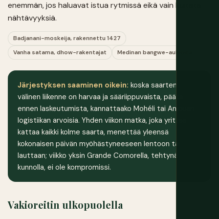
enemmän, jos haluavat istua rytmissä eikä vain kuitata
nähtävyyksiä.
Badjanani-moskeija, rakennettu 1427
Vanha satama, dhow-rakentajat
Medinan bangwe-aukioita
Järjestyksen saaminen oikein:
koska saarten
välinen liikenne on harvaa ja sääriippuvaista, päätä
ennen laskeutumista, kannattaako Mohéli tai Anjouan
logistiikan arvoisia. Yhden viikon matka, joka yrittää
kattaa kaikki kolme saarta, menettää yleensä
kokonaisen päivän myöhästyneeseen lentoon tai
lauttaan; viikko yksin Grande Comorella, tehtynä
kunnolla, ei ole kompromissi.
Vakioreitin ulkopuolella