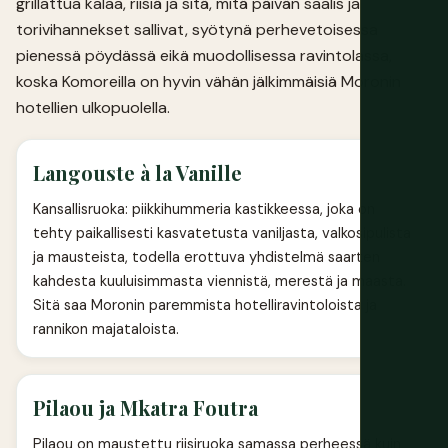
grillattua kalaa, riisiä ja sitä, mitä päivän saalis ja
torivihannekset sallivat, syötynä perhevetoisessa
pienessä pöydässä eikä muodollisessa ravintolassa,
koska Komoreilla on hyvin vähän jälkimmäisiä Moronin
hotellien ulkopuolella.
Langouste à la Vanille
Kansallisruoka: piikkihummeria kastikkeessa, joka on
tehty paikallisesti kasvatetusta vaniljasta, valkosipulista
ja mausteista, todella erottuva yhdistelmä saarten
kahdesta kuuluisimmasta viennistä, merestä ja maasta.
Sitä saa Moronin paremmista hotelliravintoloista ja
rannikon majataloista.
Pilaou ja Mkatra Foutra
Pilaou on maustettu riisiruoka samassa perheessä kuin