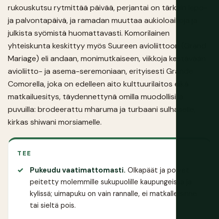
rukouskutsu rytmittää päivää, perjantai on tärkein lepo-
ja palvontapäivä, ja ramadan muuttaa aukioloaikoja ja
julkista syömistä huomattavasti. Komorilainen
yhteiskunta keskittyy myös Suureen avioliittoon (Grand
Mariage) eli andaan, monimutkaiseen, viikkoja kestävään
avioliitto- ja asema-seremoniaan, erityisesti Grande
Comorella, joka on edelleen aito kulttuurilaitos eikä
matkailuesitys, täydennettynä omilla muodollisilla
puvuilla: brodeerattu mharuma ja turbaani sulhaselle,
kirkas shiwani morsiamelle.
TEE
Pukeudu vaatimattomasti.
Olkapäät ja polvet
peitetty molemmille sukupuolille kaupungeissa ja
kylissä; uimapuku on vain rannalle, ei matkalle sinne
tai sieltä pois.