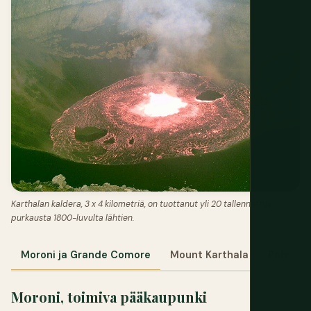
Karthalan kaldera, 3 x 4 kilometriä, on tuottanut yli 20 tallennettua
purkausta 1800-luvulta lähtien.
Moroni ja Grande Comore
Mount Karthala
Pohjoise
Moroni, toimiva pääkaupunki