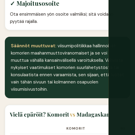
✓ Majoitusosoite
Ota ensimmäisen yön osoite valmiiksi; sitä voidaan
pyytää rajalla.
Säännöt muuttuvat:
viisumipolitiikkaa hallinnoivat
komorien maahanmuuttoviranomaiset ja se voi
muuttua vähällä kansainvälisellä varoituksella. Vahvista
nykyiset vaatimukset komorien suurlähetystöstä tai
konsulaatista ennen varaamista, sen sijaan, että luotat
vain tähän sivuun tai kolmannen osapuolen
viisumisivustoihin.
Vielä epäröit? Komorit
vs
Madagaskar
KOMORIT
MADAG