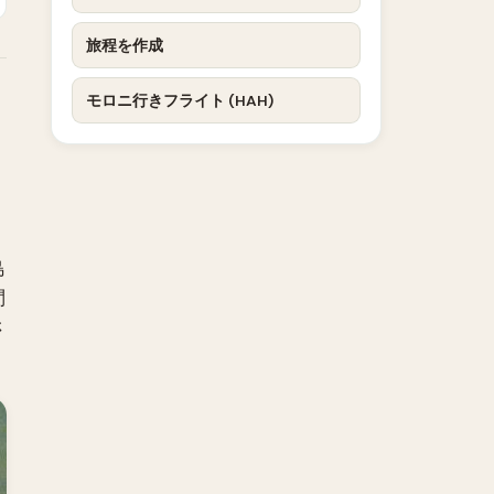
旅程を作成
モロニ行きフライト (HAH)
島
問
さ