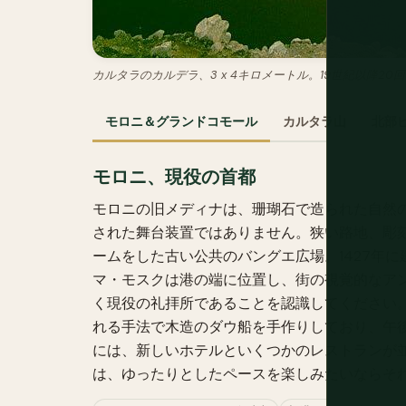
カルタラのカルデラ、3 x 4キロメートル。19世紀以降2
モロニ＆グランドコモール
カルタラ山
北部
モロニ、現役の首都
モロニの旧メディナは、珊瑚石で造られた自然
された舞台装置ではありません。狭い路地、彫
ームをした古い公共のバングエ広場。1427年に
マ・モスクは港の端に位置し、街の視覚的なア
く現役の礼拝所であることを認識してください
れる手法で木造のダウ船を手作りしており、午
には、新しいホテルといくつかのレストランが
は、ゆったりとしたペースを楽しみたいならそ