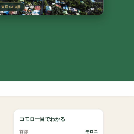
度 東経43.3度
コモロ一目でわかる
首都
モロニ