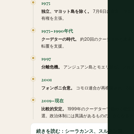
1975
独立、マヨット島を除く。
7月6日に宣言。マヨ
有権を主張。
1975–1990年代
クーデターの時代。
約20回のクーデターと未遂
転覆を支援。
1997
分離危機。
アンジュアン島とモエリ島が、ンガズ
2001
フォンボニ合意。
コモロ連合が再構築され、3島
2019–現在
比較的安定。
1999年のクーデターで初めて就
選。政治体制には異議があるものの、さらなるク
続きを読む：シーラカンス、スルタン国、「