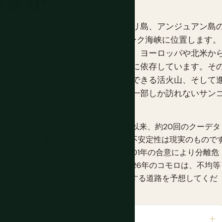
べきか
一つで、グランドコモール島、モエリ島、アンジュアン島
ルと東アフリカ海岸の間のモザンビーク海峡に位置します。
ほぼ皆無で、リゾートストリップも、ヨーロッパや北米か
漁業、イランイランとバニラの輸出に依存しています。そ
れるメディナ、日帰りでハイキングできる活火山、そして
バルやセーシェルのダイバーのごく一部しか訪れないサン
一つを持っています。1975年の独立以来、約20回のクーデタ
じフランス人傭兵が関与しています。不安定性は現実のもので
て日々のリスクではありません。2001年の合意により分離危
領制のもとで維持されています。2026年のコモロは、不均等
たATM、モロニから離れるほど悪化する道路を予想してくだ