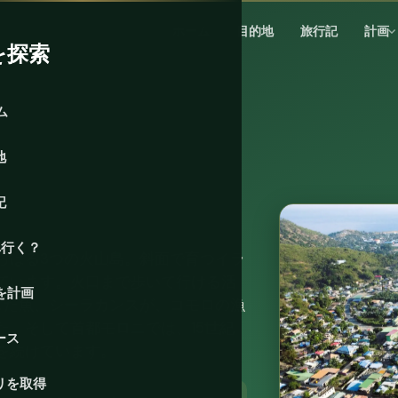
ホーム
目的地
旅行記
計画
を探索
ム
地
記
へ行く？
らばる3つの火山島。斜面で育つイラ
ています。火口まで歩いて行ける活
を計画
した魚、シーラカンスが、コモロの漁
た。そして首都モロニでは、15世紀
ース
を続けています。
リを取得