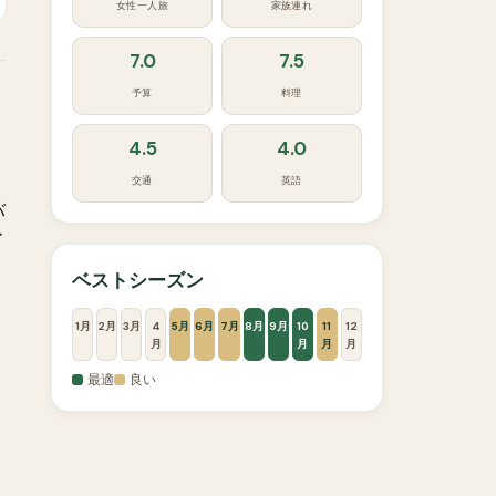
女性一人旅
家族連れ
7.0
7.5
予算
料理
4.5
4.0
交通
英語
バ
イ
ベストシーズン
1月
2月
3月
4
5月
6月
7月
8月
9月
10
11
12
月
月
月
月
最適
良い