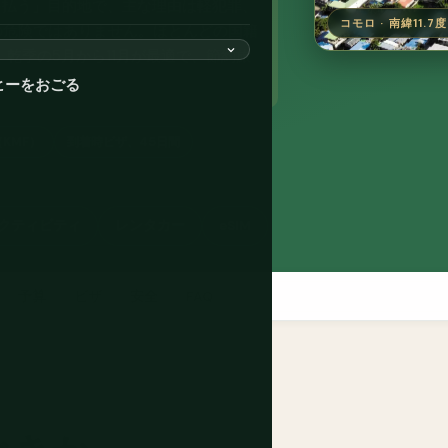
を払う」目的地で、主な理由は軽犯罪、
コモロ · 南緯11.7
の危険ではありません。ほとんどの国籍
乾季の5月から11月が最適で、節約旅
ヒーをおごる
KMF）
到着時ビザ、45日間
クティビティ
レンタカー
eSIM
予算
ビザ
安全
FAQ