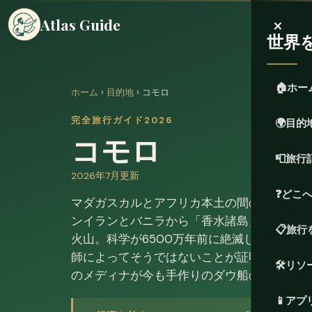
×
Atlas Guide
世界
🏠
ホー
ホーム
›
目的地
› コモロ
完全旅行ガイド2026
🌍
目的
コモロ
📮
旅行
2026年7月更新
❓
どこ
マダガスカルとアフリカ本土の間の海峡に散
ンイランとバニラから「香水諸島」と呼ばれ
📋
旅行
火山。科学が6500万年前に絶滅したと宣言
師によってそうではないことが証明されまし
🛠️
リソ
のメディナが今も手作りのダウ船の港で商い
📱
アプ