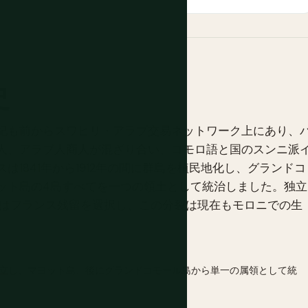
史
紀も前からスワヒリ・アラブ交易ネットワーク上にあり、
人、アラブ人商人が混ざり合い、コモロ語と国のスンニ派
1841年から1912年の間に群島を植民地化し、グランドコ
ット島の4島すべてを一つの領土として統治しました。独立
住民はフランス残留を選択し、この分裂は現在もモロニでの生
立し、マヨット島、後にグランドコモール島から単一の属領として統