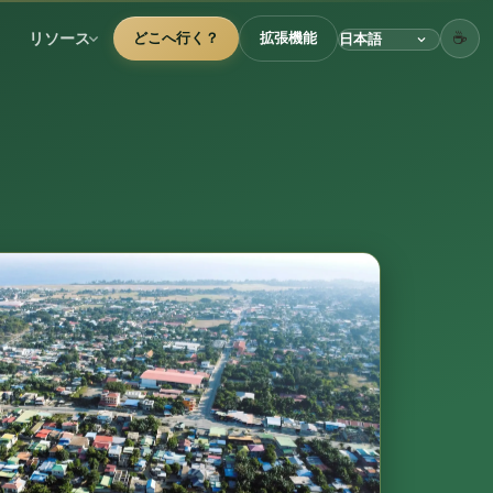
☕
リソース
どこへ行く？
拡張機能