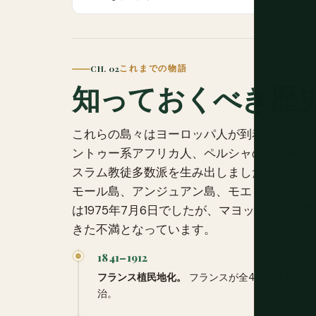
CH. 02
これまでの物語
知っておくべき歴
これらの島々はヨーロッパ人が到着する何世
ントゥー系アフリカ人、ペルシャのシラーズ
スラム教徒多数派を生み出しました。フランスは
モール島、アンジュアン島、モエリ島、マヨ
は1975年7月6日でしたが、マヨット島の
きた不満となっています。
1841–1912
フランス植民地化。
フランスが全4島の支配を確
治。