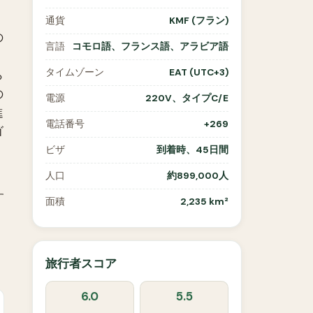
通貨
KMF (フラン)
の
言語
コモロ語、フランス語、アラビア語
タイムゾーン
EAT (UTC+3)
ら
の
電源
220V、タイプC/E
進
電話番号
+269
ゴ
ビザ
到着時、45日間
人口
約899,000人
す
面積
2,235 km²
旅行者スコア
6.0
5.5