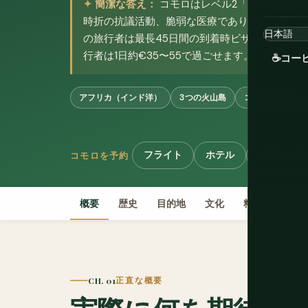
簡潔な答え：
コモロはレベル2「十分な注意
時折の抗議活動、脆弱な医療であり、訪問者へ
の旅行者は最長45日間の到着時ビザを取得可能。
行者は1日約€35〜55で過ごせます。
☕
コー
アフリカ（インド洋）
3つの火山島
コモロ・フラン（
フライト
ホテル
ツアー＆ア
コモロを予約
概要
歴史
目的地
文化
料理
計画
CH. 01
正直な概要