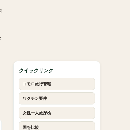
領
と
クイックリンク
コモロ旅行警報
ワクチン要件
女性一人旅探検
国を比較