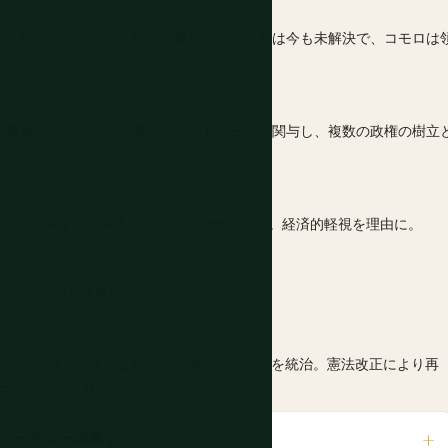
ット島住民はフランス残留を選択。この分裂は今も未解決で、コモロは
。複数回にフランス人傭兵ボブ・ドナールが関与し、複数の政権の樹立
ィジャ島中心の中央政府からの分離を宣言。経済的軽視を理由に。
間で大統領を輪番制に。
任したアザリ・アスマニが、この期間の大部分を統治。憲法改正により再
ーデターは回避。
クーデター諸島」