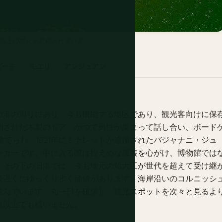
0回以上の噴火が記録されている。
ビーチ
モエリ
アンジュアン
の港の周りにあり、今も機能する地区であり、観光客向けに保
刻された木製のドア、かつて男性が集まって話し合い、ボード
建てられ、1921年にミナレットが追加されたバジャナニ・ジュ
ンカーです。中に入る際は控えめな服装を心がけ、博物館では
。その下の旧港では、今も地元の船大工が世代を超えて受け継
後遅くにゆっくり歩く価値があります。海岸沿いのコルニッシ
並んでいます。丸一日を確保し、観光スポットを次々と見るよ
れ以上でも構いません。