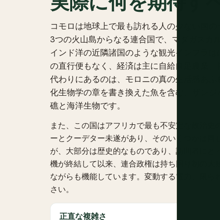
実際に何を期待す
コモロは地球上で最も訪れる人の少ない国の
3つの火山島からなる連合国で、マダガスカ
インド洋の近隣諸国のような観光インフラは
の直行便もなく、経済は主に自給自足農業、
代わりにあるのは、モロニの真の生活感あふ
化生物学の章を書き換えた魚を含む、ザンジ
礁と海洋生物です。
また、この国はアフリカで最も不安定な政治史の
ーとクーデター未遂があり、そのいくつかは同
が、大部分は歴史的なものであり、訪問者にとっ
機が終結して以来、連合政権は持ち回り制の大統
ながらも機能しています。変動する電力、限られ
さい。
正直な複雑さ