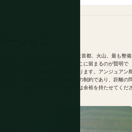
ネーション
ンドコモール島（ンガズィジャ）には首都、火山、最も整備
発点であり、初めての一島旅行はここに留まるのが賢明で
には、国内最高の海洋野生生物があります。アンジュアン
あります。島間交通が主要な計画上の制約であり、距離の
遅いため、複数島にまたがる旅程には余裕を持たせてくだ