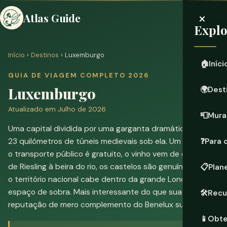
×
Atlas Guide
Expl
Início
›
Destinos
› Luxemburgo
🏠
Iníci
GUIA DE VIAGEM COMPLETO 2026
Luxemburgo
🌍
Dest
Atualizado em Julho de 2026
📮
Mura
Uma capital dividida por uma garganta dramática, com
23 quilômetros de túneis medievais sob ela. Um país onde
❓
Para 
o transporte público é gratuito, o vinho vem de encostas
de Riesling à beira do rio, os castelos são genuínos e todo
📋
Plan
o território nacional cabe dentro da grande Londres com
espaço de sobra. Mais interessante do que sua
🛠️
Recu
reputação de mero complemento do Benelux sugere.
📱
Obte