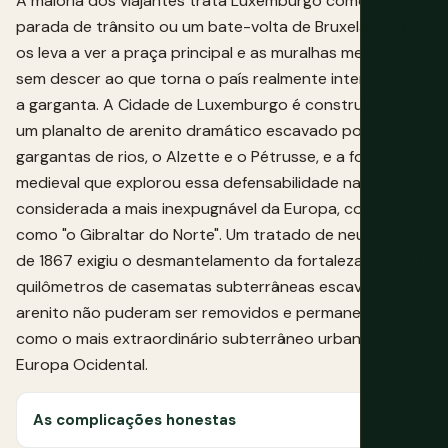
A maioria dos viajantes trata Luxemburgo como uma
parada de trânsito ou um bate-volta de Bruxelas, o que
os leva a ver a praça principal e as muralhas medievais
sem descer ao que torna o país realmente interessante:
a garganta. A Cidade de Luxemburgo é construída em
um planalto de arenito dramático escavado por duas
gargantas de rios, o Alzette e o Pétrusse, e a fortaleza
medieval que explorou essa defensabilidade natural foi
considerada a mais inexpugnável da Europa, conhecida
como "o Gibraltar do Norte". Um tratado de neutralidade
de 1867 exigiu o desmantelamento da fortaleza, mas 23
quilômetros de casematas subterrâneas escavadas no
arenito não puderam ser removidos e permanecem hoje
como o mais extraordinário subterrâneo urbano da
Europa Ocidental.
As complicações honestas