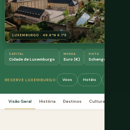
LUXEMBURGO · 49.6°N 6.1°E
CAPITAL
MOEDA
VISTO
Cidade de Luxemburgo
Euro (€)
Schengen, 90 dias gr
Voos
Hotéis
Passeios e 
RESERVE LUXEMBURGO
Visão Geral
História
Destinos
Cultura
Comida