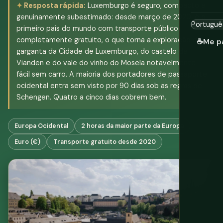
Resposta rápida:
Luxemburgo é seguro, compacto e
genuinamente subestimado: desde março de 2020, é o
primeiro país do mundo com transporte público
completamente gratuito, o que torna a exploração da
☕
Me p
garganta da Cidade de Luxemburgo, do castelo de
Vianden e do vale do vinho do Mosela notavelmente
fácil sem carro. A maioria dos portadores de passaporte
ocidental entra sem visto por 90 dias sob as regras de
Schengen. Quatro a cinco dias cobrem bem.
Europa Ocidental
2 horas da maior parte da Europa
Euro (€)
Transporte gratuito desde 2020