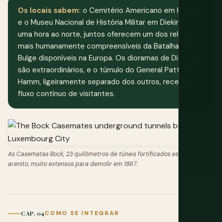
Os locais sabem:
o Cemitério Americano em Hamm
e o Museu Nacional de História Militar em Diekirch,
uma hora ao norte, juntos oferecem um dos relatos
mais humanamente compreensíveis da Batalha do
Bulge disponíveis na Europa. Os dioramas de Diekirch
são extraordinários, e o túmulo do General Patton em
Hamm, ligeiramente separado dos outros, recebe um
fluxo contínuo de visitantes.
As Casematas Bock, 23 quilômetros de túneis fortificados escavados no
arenito, muito extensos para demolir em 1867.
CAP. 04
COMO SE INTEGRAR