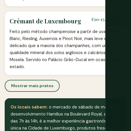
€10-15/garrafa
Crémant de Luxembourg
Feito pelo método champenoise a partir de uvas Pinot
Blanc, Riesling, Auxerrois e Pinot Noir, mais leve e
delicado que a maioria dos champanhes, com uma
qualidade mineral dos solos argilosos e calcários do
Mosela. Servido no Palácio Grão-Ducal em ocasiões de
estado.
Mostrar mais pratos
Os locais sabem:
o mercado de sábado de manhã no
desenvolvimento Hamilius na Boulevard Royal, aberto
das 7h às 14h, é a melhor experiência gastronômica
única na Cidade de Luxemburgo, produtos frescos do