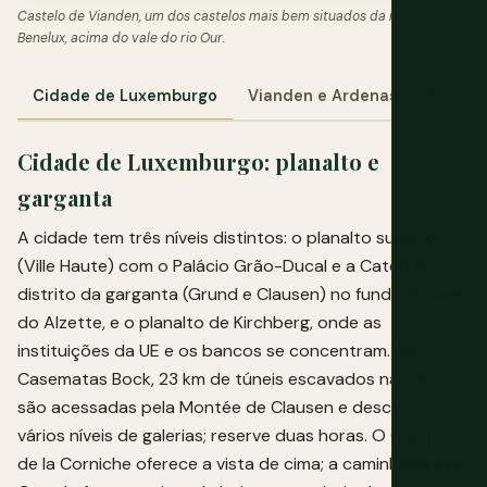
Castelo de Vianden, um dos castelos mais bem situados da região do
Benelux, acima do vale do rio Our.
Cidade de Luxemburgo
Vianden e Ardenas
Rota d
Cidade de Luxemburgo: planalto e
garganta
A cidade tem três níveis distintos: o planalto superior
(Ville Haute) com o Palácio Grão-Ducal e a Catedral, o
distrito da garganta (Grund e Clausen) no fundo do vale
do Alzette, e o planalto de Kirchberg, onde as
instituições da UE e os bancos se concentram. As
Casematas Bock, 23 km de túneis escavados na rocha,
são acessadas pela Montée de Clausen e descem por
vários níveis de galerias; reserve duas horas. O Chemin
de la Corniche oferece a vista de cima; a caminhada até