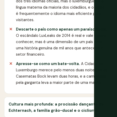
dos três idiomas oficiais, mas o luxemburguês é a
língua materna da maioria dos cidadãos, e o inglês
é frequentemente o idioma mais eficiente para
visitantes.
Descarte o país como apenas um paraíso fiscal.
O escândalo LuxLeaks de 2014 é real e vale a pena
conhecer, mas é uma dimensão de um país com
uma história genuína de mil anos que antecede o
setor financeiro.
Apresse-se como um bate-volta.
A Cidade de
Luxemburgo merece pelo menos duas noites; só as
Casematas Bock levam duas horas, e a caminhada
pela garganta leva a maior parte de uma manhã.
Cultura mais profunda: a procissão dançante de
Echternach, a família grão-ducal e o ciclismo