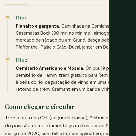
Dia 1
Planalto e garganta.
Caminhada na Corniche,
Casematas Bock (90 min no mínimo), almoço no
mercado de sábado ou em Grund, desça pelo elevador
Pfaffenthal, Palácio Grão-Ducal, jantar em Bonnevoie.
Dia 2
Cemitério Americano e Mosela.
Ônibus 19 para o
cemitério de Hamm, trem gratuito para Remich, almoço
à beira do rio, degustação de vinho em uma vinícola,
retorno de trem, Crémant em um bar de vinhos à noite.
Como chegar e circular
Todos os trens CFL (segunda classe), ônibus e bondes
do país são completamente gratuitos desde 1º de
março de 2020, sem bilhete, sem aplicativo, sem