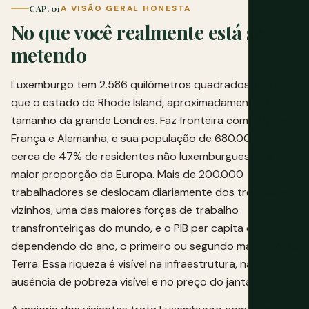
CAP. 01
A VISÃO GERAL HONESTA
No que você realmente está se
metendo
Luxemburgo tem 2.586 quilômetros quadrados, menor
que o estado de Rhode Island, aproximadamente do
tamanho da grande Londres. Faz fronteira com Bélgica,
França e Alemanha, e sua população de 680.000 inclui
cerca de 47% de residentes não luxemburgueses, a
maior proporção da Europa. Mais de 200.000
trabalhadores se deslocam diariamente dos três países
vizinhos, uma das maiores forças de trabalho
transfronteiriças do mundo, e o PIB per capita é,
dependendo do ano, o primeiro ou segundo mais alto da
Terra. Essa riqueza é visível na infraestrutura, na
ausência de pobreza visível e no preço do jantar.