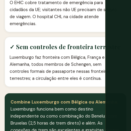
O EHIC cobre tratamento de emergência para
cidadãos da UE; visitantes não UE precisam de seguro
de viagem. O hospital CHL na cidade atende
emergências.
✓ Sem controles de fronteira terrestre
Luxemburgo faz fronteira com Bélgica, França e
Alemanha, todos membros de Schengen, sem
controles formais de passaporte nessas fronteiras
terrestres; a circulação entre eles é contínua.
Combine Luxemburgo com Bélgica ou Alemanha:
Luxemburgo funciona bem como destino
independente ou como combinação do Benelux com
Bruxelas (2,5 horas de trem direto) e além. As
conexões de trem são excelentes e gratuitas dentro