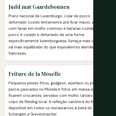
€15-20
Judd mat Gaardebounen
Prato nacional de Luxemburgo: colar de porco
defumado cozido lentamente até ficar macio, servido
com favas em molho cremoso e batatas cozidas. O
porco é curado e defumado de uma forma
especificamente luxemburguesa, fumaça mais delicada,
sal mais equilibrado do que equivalentes alemães ou
franceses.
Friture de la Moselle
Pequenos peixes fritos, gudgeon, eperlano ou pequena
perca, pescados no Mosela e fritos em massa até
ficarem crocantes, servidos com molho tártaro e um
copo de Riesling local. A refeição canônica do Mosela,
disponível em todos os restaurantes à beira do rio, de
Schengen a Grevenmacher.