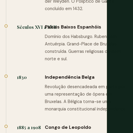
der Weyden. O Políptico de Gante
concluído em 1432.
Países Baixos Espanhóis
Séculos XVI a XVII
Domínio dos Habsburgo. Rubens em
Antuérpia. Grand-Place de Bruxelas
construída. Guerras religiosas dividem
norte e sul.
Independência Belga
1830
Revolução desencadeada em parte por
uma representação de ópera em
Bruxelas. A Bélgica torna-se uma
monarquia constitucional independente.
Congo de Leopoldo
1885 a 1908