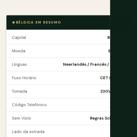
BÉLGICA EM RESUMO
Capital
Bruxelas
Moeda
Euro (€)
Línguas
Neerlandês / Francês / Alemão
Fuso Horário
CET (UTC+1)
Tomada
230V, Tipo E
Código Telefónico
+32
Sem Visto
Regras Schengen
Lado da estrada
Direito