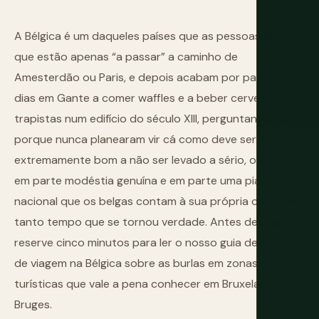
A Bélgica é um daqueles países que as pessoas dizem
que estão apenas “a passar” a caminho de
Amesterdão ou Paris, e depois acabam por passar três
dias em Gante a comer waffles e a beber cervejas
trapistas num edifício do século XIII, perguntando-se
porque nunca planearam vir cá como deve ser. O país é
extremamente bom a não ser levado a sério, o que é
em parte modéstia genuína e em parte uma piada
nacional que os belgas contam à sua própria custa há
tanto tempo que se tornou verdade. Antes de viajar,
reserve cinco minutos para ler o nosso
guia de fraudes
de viagem na Bélgica
sobre as burlas em zonas
turísticas que vale a pena conhecer em Bruxelas e
Bruges.