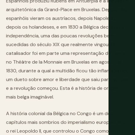
Espanhóis produziu Rubens em Antuérpia e a linguagem
arquitetónica da Grand-Place em Bruxelas. Depois dos
espanhóis vieram os austríacos, depois Napoleão,
depois os holandeses, e em 1830 a Bélgica declarou a
independência, uma das poucas revoluções bem-
sucedidas do século XIX que realmente vingou. O
catalisador foi em parte uma representação de ópera
no Théâtre de la Monnaie em Bruxelas em agosto de
1830, durante a qual a multidão ficou tão inflamada por
um dueto sobre amor e liberdade que saiu para as ruas
e a revolução começou. Esta é a história de origem
mais belga imaginável.
A história colonial da Bélgica no Congo é um dos
capítulos mais sombrios do imperialismo europeu. Sob
o rei Leopoldo II, que controlou o Congo como posse