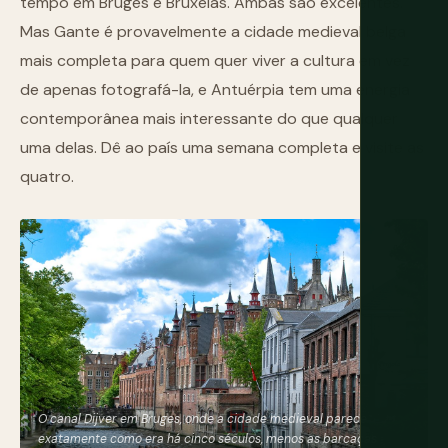
tempo em Bruges e Bruxelas. Ambas são excelentes.
Mas Gante é provavelmente a cidade medieval belga
mais completa para quem quer viver a cultura em vez
de apenas fotografá-la, e Antuérpia tem uma energia
contemporânea mais interessante do que qualquer
uma delas. Dê ao país uma semana completa e visite as
quatro.
O canal Dijver em Bruges, onde a cidade medieval parece
exatamente como era há cinco séculos, menos as barcaças