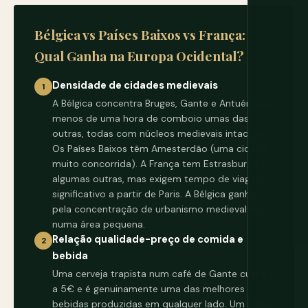
Bélgica vs Países Baixos vs França:
Qual Ganha na Europa Ocidental?
Densidade de cidades medievais
1
A Bélgica concentra Bruges, Gante e Antuérpia a
menos de uma hora de comboio umas das
outras, todas com núcleos medievais intactos.
Os Países Baixos têm Amesterdão (uma cidade,
muito concorrida). A França tem Estrasburgo e
algumas outras, mas exigem tempo de viagem
significativo a partir de Paris. A Bélgica ganha
pela concentração de urbanismo medieval vivo
numa área pequena.
Relação qualidade-preço de comida e
2
bebida
Uma cerveja trapista num café de Gante custa 3
a 5€ e é genuinamente uma das melhores
bebidas produzidas em qualquer lado. Um cone