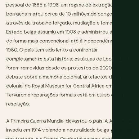
pessoal de 1885 a 1908, um regime de extração de
borracha matou cerca de 10 milhões de congoleses
através de trabalho forçado, mutilação e fome. O
Estado belga assumiu em 1908 e administrou a colónia
de forma mais convencional até à independência em
1960. O país tem sido lento a confrontar
completamente esta história; estátuas de Leopoldo II
foram removidas desde os protestos de 2020, e o
debate sobre a memória colonial, artefactos da era
colonial no Royal Museum for Central Africa em
Tervuren e reparações formais está em curso e sem
resolução.
A Primeira Guerra Mundial devastou o país. A Alemanha
invadiu em 1914 violando a neutralidade belga garantida
por tratado, e a Frente Ocidental passou diretamente