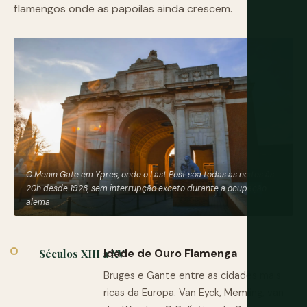
flamengos onde as papoilas ainda crescem.
O Menin Gate em Ypres, onde o Last Post soa todas as noites às
20h desde 1928, sem interrupção exceto durante a ocupação
alemã
Idade de Ouro Flamenga
Séculos XIII a XV
Bruges e Gante entre as cidades mais
ricas da Europa. Van Eyck, Memling, van