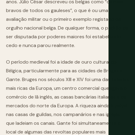
anos. Júlio César descreveu os belgas como “os mais
bravos de todos os gauleses”, o que é ou uma
avaliação militar ou o primeiro exemplo registado de
orgulho nacional belga. De qualquer forma, o padrão de
ser disputada por poderes maiores foi estabelecido
cedo e nunca parou realmente.
O período medieval foi a idade de ouro cultural da
Bélgica, particularmente para as cidades de Bruges e
Gante. Bruges nos séculos XIII e XIV foi uma das cidades
mais ricas da Europa, um centro comercial que ligava o
comércio de lã inglês, as casas bancárias italianas e os
mercados do norte da Europa. A riqueza ainda é visível
nas casas de guildas, nos campanários e nas igrejas
que ladeiam os canais. Gante foi simultaneamente o
local de algumas das revoltas populares mais