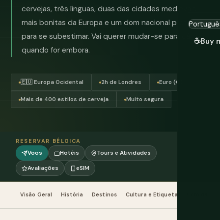
cervejas, três línguas, duas das cidades medievais
mais bonitas da Europa e um dom nacional profundo
para se subestimar. Vai querer mudar-se para cá
☕
Buy 
quando for embora.
🇪🇺 Europa Ocidental
2h de Londres
Euro (€)
Mais de 400 estilos de cerveja
Muito segura
RESERVAR BÉLGICA
Voos
Hotéis
Tours e Atividades
Avaliações
eSIM
Visão Geral
História
Destinos
Cultura e Etiqueta
Comida e C