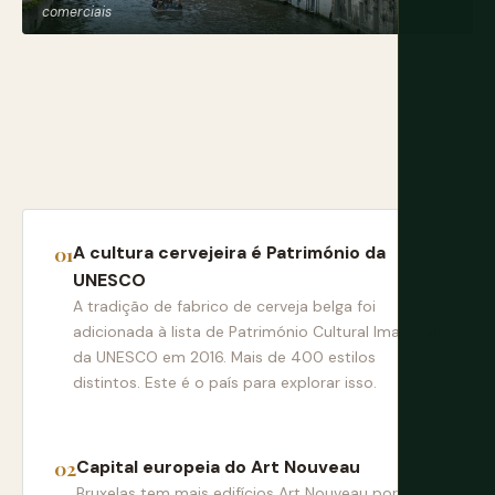
comerciais
A cultura cervejeira é Património da
UNESCO
A tradição de fabrico de cerveja belga foi
adicionada à lista de Património Cultural Imaterial
da UNESCO em 2016. Mais de 400 estilos
distintos. Este é o país para explorar isso.
Capital europeia do Art Nouveau
Bruxelas tem mais edifícios Art Nouveau por