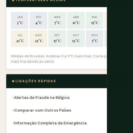
TEMPERATURAS MÉDIAS
JAN
FEV
MAR
ABR
MAI
JUN
3°C
4°C
7°C
11°C
15°C
18°C
JUL
AGO
SET
OUT
NOV
DEZ
21°C
21°C
17°C
13°C
7°C
4°C
Médias de Bruxelas. Ardenas 3 a 5°C mais frias. Costa parece
mais fria devido ao vento.
LIGAÇÕES RÁPIDAS
Alertas de Fraude na Bélgica
Comparar com Outros Países
Informação Completa de Emergência