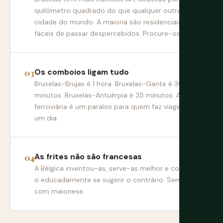
quilómetro quadrado do que qualquer outra
cidade do mundo. A maioria são residenciais e
fáceis de passar despercebidos. Procure-os.
Os comboios ligam tudo
Bruxelas-Brujas é 1 hora. Bruxelas-Gante é 30
minutos. Bruxelas-Antuérpia é 35 minutos. A rede
ferroviária é um paraíso para quem faz viagens de
um dia.
As frites não são francesas
A Bélgica inventou-as, serve-as melhor e corrige-
o educadamente se sugerir o contrário. Sempre
com maionese.