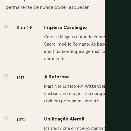
permanente de nunca poder esquecer.
Império Carolíngio
800 CE
Carolus Magnus coroado Imperador do
Sacro Império Romano. As bases de uma
identidade europeia germânica
começam.
A Reforma
1517
Martinho Lutero em Wittenberg. O
cristianismo e a política europeia se
dividem permanentemente.
Unificação Alemã
1871
Bismarck cria o Império Alemão. Um