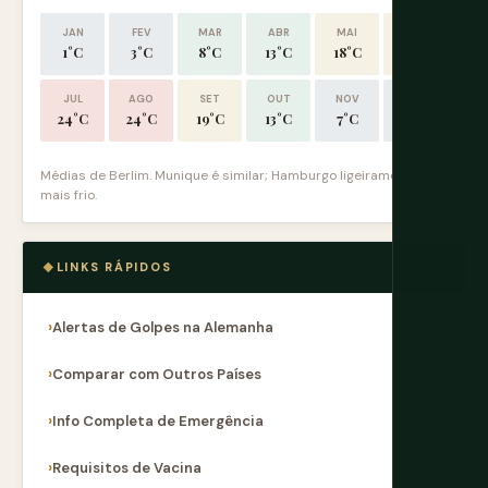
JAN
FEV
MAR
ABR
MAI
JUN
1°C
3°C
8°C
13°C
18°C
22°C
JUL
AGO
SET
OUT
NOV
DEZ
24°C
24°C
19°C
13°C
7°C
3°C
Médias de Berlim. Munique é similar; Hamburgo ligeiramente
mais frio.
LINKS RÁPIDOS
Alertas de Golpes na Alemanha
Comparar com Outros Países
Info Completa de Emergência
Requisitos de Vacina