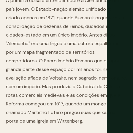
A primeira coisa a entender sobre a Alemanha: é um
país jovem. O Estado-nação alemão unificado foi
criado apenas em 1871, quando Bismarck orquestrou a
consolidação de dezenas de reinos, ducados e
cidades-estado em um único império. Antes disso,
"Alemanha" era uma língua e uma cultura espalhadas
por um mapa fragmentado de territórios
competidores. O Sacro Império Romano que ocupou
grande parte desse espaço por mil anos foi, na
avaliação afiada de Voltaire, nem sagrado, nem romano,
nem um império. Mas produziu a Catedral de Colônia,
rotas comerciais medievais e as condições em que a
Reforma começou em 1517, quando um monge
chamado Martinho Lutero pregou suas queixas na
porta de uma igreja em Wittenberg.