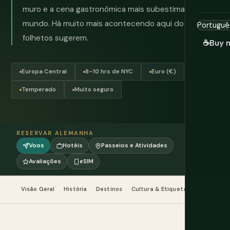
muro e a cena gastronômica mais subestimada do
mundo. Há muito mais acontecendo aqui do que os
folhetos sugerem.
☕
Buy 
Europa Central
8–10 hrs de NYC
Euro (€)
Temperado
Muito seguro
RESERVAR ALEMANHA
Voos
Hotéis
Passeios e Atividades
Avaliações
eSIM
Visão Geral
História
Destinos
Cultura & Etiqueta
Comida & B