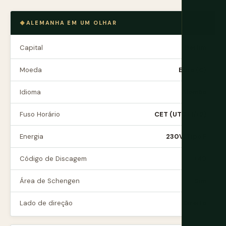
ALEMANHA EM UM OLHAR
Capital
Berlim
Moeda
Euro (€)
Idioma
Alemão
Fuso Horário
CET (UTC+1/+2)
Energia
230V, Tipo F
Código de Discagem
+49
Área de Schengen
Sim
Lado de direção
Direito