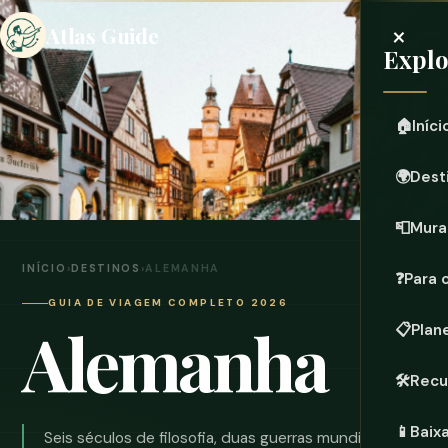
×
Atlas Guide
Expl
🏠
Iníci
🌍
Dest
📮
Mura
INÍCIO
›
DESTINOS
›
ALEMANHA
❓
Para 
GUIA DE VIAGEM COMPLETO 2026
Alemanha
📋
Plan
🛠️
Recu
📱
Baix
Seis séculos de filosofia, duas guerras mundiais, um