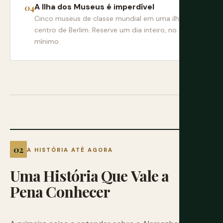
A Ilha dos Museus é imperdível
Cinco museus de classe mundial em uma ilha no
centro de Berlim. Reserve um dia inteiro, no
mínimo.
A HISTÓRIA ATÉ AGORA
Uma
História
Que
Vale
a
Pena
Conhecer