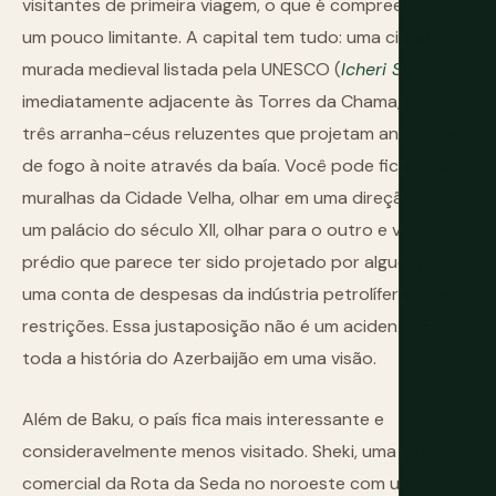
visitantes de primeira viagem, o que é compreensível e
um pouco limitante. A capital tem tudo: uma cidade
murada medieval listada pela UNESCO (
Icheri Sheher
)
imediatamente adjacente às Torres da Chama, aqueles
três arranha-céus reluzentes que projetam animações
de fogo à noite através da baía. Você pode ficar nas
muralhas da Cidade Velha, olhar em uma direção e ver
um palácio do século XII, olhar para o outro e ver um
prédio que parece ter sido projetado por alguém com
uma conta de despesas da indústria petrolífera e sem
restrições. Essa justaposição não é um acidente. É
toda a história do Azerbaijão em uma visão.
Além de Baku, o país fica mais interessante e
consideravelmente menos visitado. Sheki, uma cidade
comercial da Rota da Seda no noroeste com um