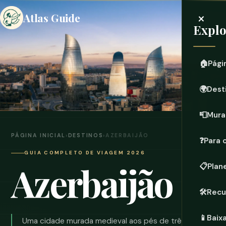
×
Atlas Guide
Expl
🏠
Págin
🌍
Dest
📮
Mura
PÁGINA INICIAL
›
DESTINOS
›
AZERBAIJÃO
❓
Para 
GUIA COMPLETO DE VIAGEM 2026
Azerbaijão
📋
Plan
🛠️
Recu
📱
Baix
Uma cidade murada medieval aos pés de três torres