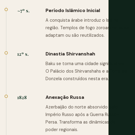
Período Islâmico Inicial
~7º s.
A conquista árabe introduz o Islã na
região. Templos de fogo zoroastristas se
adaptam ou são reutilizados.
Dinastia Shirvanshah
12º s.
Baku se torna uma cidade significativa.
O Palácio dos Shirvanshahs e a Torre da
Donzela construídos nesta era.
Anexação Russa
1828
Azerbaijão do norte absorvido pelo
Império Russo após a Guerra Russo-
Persa. Transforma as dinâmicas de
poder regionais.