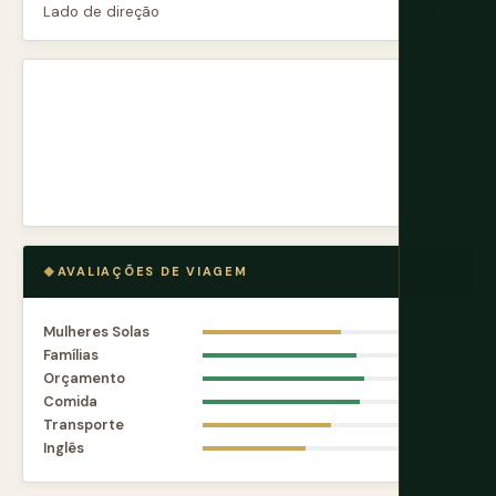
Lado de direção
Direito
AVALIAÇÕES DE VIAGEM
Mulheres Solas
7.0
Famílias
7.8
Orçamento
8.2
Comida
8.0
Transporte
6.5
Inglês
5.2