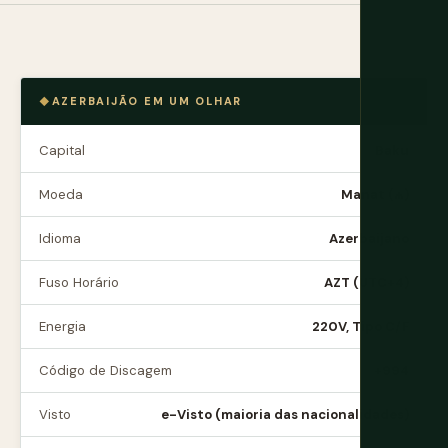
AZERBAIJÃO EM UM OLHAR
Capital
Baku
Moeda
Manat (₼)
Idioma
Azerbaijano
Fuso Horário
AZT (UTC+4)
Energia
220V, Tipo C/F
Código de Discagem
+994
Visto
e-Visto (maioria das nacionalidades)