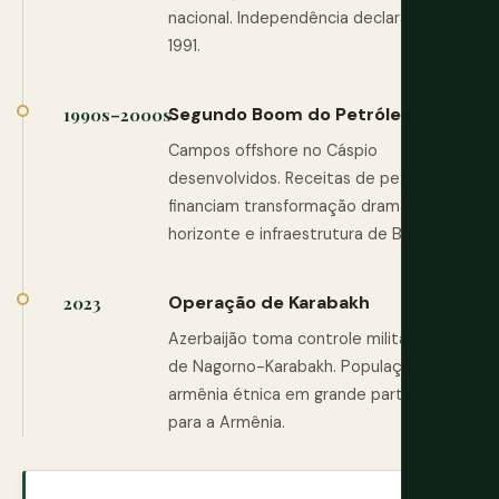
nacional. Independência declarada em
1991.
Segundo Boom do Petróleo
1990s–2000s
Campos offshore no Cáspio
desenvolvidos. Receitas de petróleo
financiam transformação dramática do
horizonte e infraestrutura de Baku.
Operação de Karabakh
2023
Azerbaijão toma controle militar total
de Nagorno-Karabakh. População
armênia étnica em grande parte parte
para a Armênia.