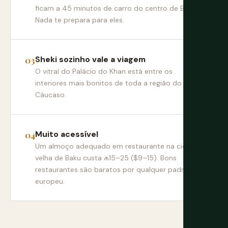
ficam a 45 minutos de carro do centro de Baku.
Nada te prepara para eles.
Sheki sozinho vale a viagem
O vitral do Palácio do Khan está entre os
interiores mais bonitos de toda a região do
Cáucaso.
Muito acessível
Um almoço adequado em restaurante na cidade
velha de Baku custa ₼15–25 ($9–15). Bons
restaurantes são baratos por qualquer padrão
europeu.