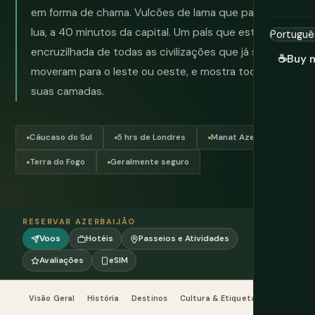
em forma de chama. Vulcões de lama que parecem a
lua, a 40 minutos da capital. Um país que esteve na
encruzilhada de todas as civilizações que já se
☕
Buy 
moveram para o leste ou oeste, e mostra todas as
suas camadas.
Cáucaso do Sul
5 hrs de Londres
Manat Azeri (₼)
Terra do Fogo
Geralmente seguro
RESERVAR AZERBAIJÃO
Voos
Hotéis
Passeios e Atividades
Avaliações
eSIM
Visão Geral
História
Destinos
Cultura & Etiqueta
Comida & B