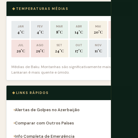
TEMPERATURAS MÉDIAS
JAN
FEV
MAR
ABR
MAI
JUN
4°C
4°C
8°C
14°C
20°C
25°C
JUL
AGO
SET
OUT
NOV
DEZ
29°C
29°C
24°C
17°C
11°C
6°C
Médias de Baku. Montanhas são significativamente mais frias.
Lankaran é mais quente e úmido.
LINKS RÁPIDOS
Alertas de Golpes no Azerbaijão
Comparar com Outros Países
Info Completa de Emergência