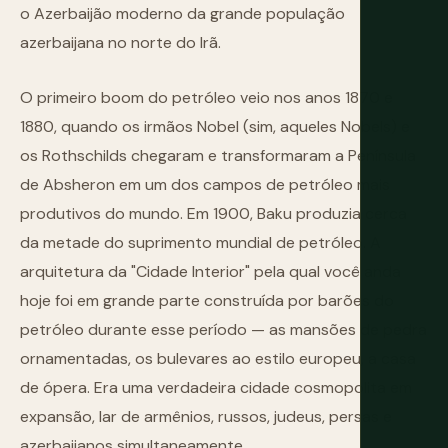
o Azerbaijão moderno da grande população
azerbaijana no norte do Irã.
O primeiro boom do petróleo veio nos anos 1870 e
1880, quando os irmãos Nobel (sim, aqueles Nobels) e
os Rothschilds chegaram e transformaram a Península
de Absheron em um dos campos de petróleo mais
produtivos do mundo. Em 1900, Baku produzia cerca
da metade do suprimento mundial de petróleo. A
arquitetura da "Cidade Interior" pela qual você anda
hoje foi em grande parte construída por barões do
petróleo durante esse período — as mansões de pedra
ornamentadas, os bulevares ao estilo europeu, a casa
de ópera. Era uma verdadeira cidade cosmopolita em
expansão, lar de armênios, russos, judeus, persas e
azerbaijanos simultaneamente.