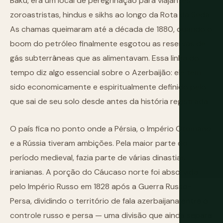
Baku, era um local de peregrinação para viajantes
zoroastristas, hindus e sikhs ao longo da Rota da Seda.
As chamas queimaram até a década de 1880, quando o
boom do petróleo finalmente esgotou as reservas de
gás subterrâneas que as alimentavam. Essa linha do
tempo diz algo essencial sobre o Azerbaijão: ele tem
sido economicamente e espiritualmente definido pelo
que sai de seu solo desde antes da história registrada.
O país fica no ponto onde a Pérsia, o Império Otomano
e a Rússia tiveram ambições. Pela maior parte do
período medieval, fazia parte de várias dinastias
iranianas. A porção do Cáucaso norte foi absorvida
pelo Império Russo em 1828 após a Guerra Russo-
Persa, dividindo o território de fala azerbaijana entre o
controle russo e persa — uma divisão que ainda separa