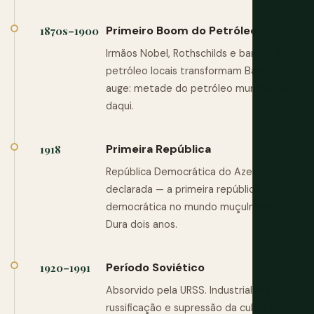
Primeiro Boom do Petróleo
1870s–1900
Irmãos Nobel, Rothschilds e barões do
petróleo locais transformam Baku. No
auge: metade do petróleo mundial vem
daqui.
Primeira República
1918
República Democrática do Azerbaijão
declarada — a primeira república
democrática no mundo muçulmano.
Dura dois anos.
Período Soviético
1920–1991
Absorvido pela URSS. Industrialização,
russificação e supressão da cultura