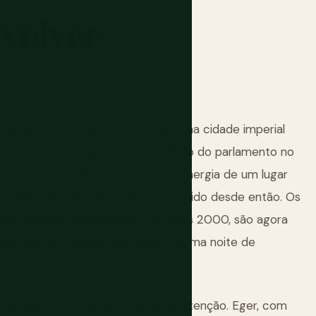
volver
as da Europa. Tem os ossos de uma cidade imperial
banhos termais barrocos, um edifício do parlamento no
 do que o de Westminster — e a energia de um lugar
co e tem compensado o tempo perdido desde então. Os
os em edifícios abandonados nos anos 2000, são agora
res. Significa apenas que deve ir numa noite de
eu tempo e recebe uma fração da atenção. Eger, com