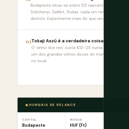
Budapeste situa-se sobre 123 nascentes termais.
Széchenyi, Gellért, Rudas: cada um tem um caráter
distinto. Experimente mais do que um.
Tokaji Aszú é a verdadeira coisa
O 'vinho dos reis' custa €12–25 numa adega e é
um dos grandes vinhos doces do mundo. Compre
no local.
HUNGRIA DE RELANCE
CAPITAL
MOEDA
LÍNGU
Budapeste
HUF (Ft)
Húng