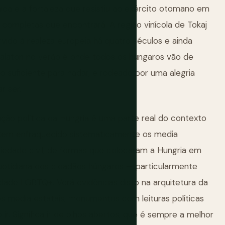
ica e a fortaleza que resistiu ao exército otomano em
 completas que encontrará. A região vinícola de Tokaj
ido à realeza europeia há quatro séculos e ainda
alaton no verão é onde todos os húngaros vão de
o suficiente para nadar, e rodeado por uma alegria
r ser.
ação política da Hungria é uma parte real do contexto
n tem enfraquecido sistematicamente os media
ociedade civil, de formas que colocaram a Hungria em
uotidiana dos cidadãos húngaros — particularmente
dade LGBTQ+. Verá evidências disto na arquitetura da
os media estatais, monumentos com leituras políticas
ão ir. Significa ir de olhos abertos, que é sempre a melhor