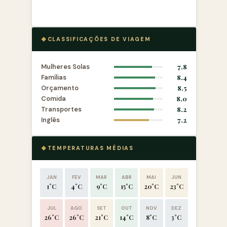
CLASSIFICAÇÕES DE VIAGEM
Mulheres Solas
7.8
Famílias
8.4
Orçamento
8.5
Comida
8.0
Transportes
8.2
Inglês
7.2
TEMPERATURAS MÉDIAS
JAN
FEV
MAR
ABR
MAI
JUN
1°C
4°C
9°C
15°C
20°C
23°C
JUL
AGO
SET
OUT
NOV
DEZ
26°C
26°C
21°C
14°C
8°C
3°C