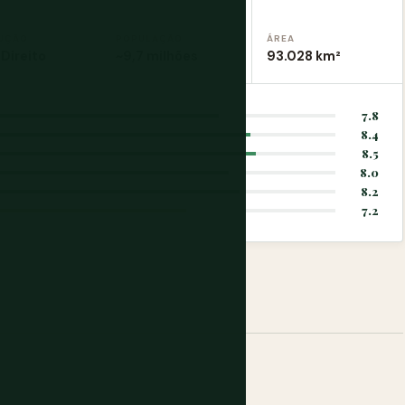
UÇÃO
POPULAÇÃO
ÁREA
Direito
~9,7 milhões
93.028 km²
7.8
8.4
8.5
8.0
8.2
7.2