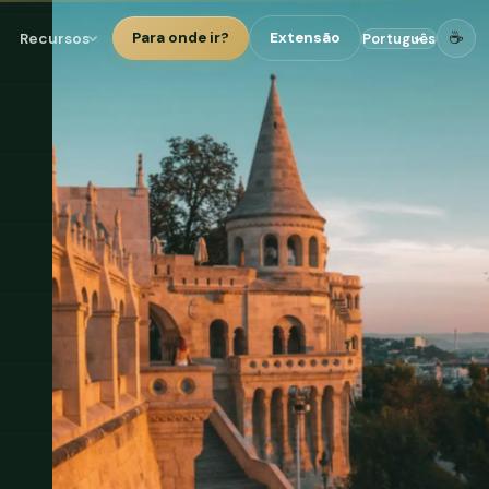
☕
Recursos
Para onde ir?
Extensão