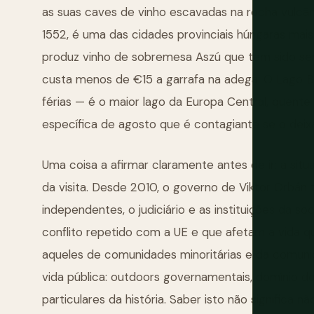
as suas caves de vinho escavadas na rocha vulcân
1552, é uma das cidades provinciais húngaras mais
produz vinho de sobremesa Aszú que tem sido serv
custa menos de €15 a garrafa na adega. O Lago B
férias — é o maior lago da Europa Central, quente 
específica de agosto que é contagiante se o deixa
Uma coisa a afirmar claramente antes de ir: a situ
da visita. Desde 2010, o governo de Viktor Orbá
independentes, o judiciário e as instituições da s
conflito repetido com a UE e que afetam a vida q
aqueles de comunidades minoritárias e da comuni
vida pública: outdoors governamentais, domínio d
particulares da história. Saber isto não significa n