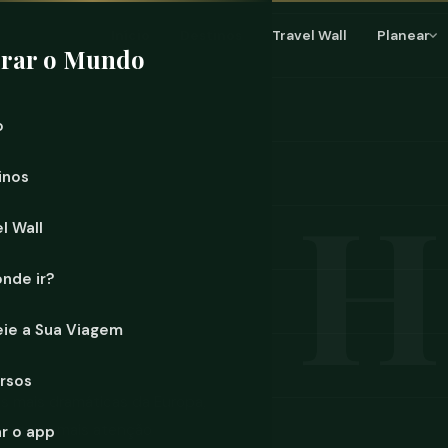
Início
Destinos
Travel Wall
Planear
orar o Mundo
o
inos
l Wall
onde ir?
eie a Sua Viagem
rsos
s mais dramáticas da Europa,
ce muito mais atenção
ar o app