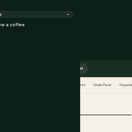
tre uma melancolia profunda e
smo tempo.
me a coffee
Continental
Muito seguro
eios e Atividades
Avaliações
eSIM
da
Quando Ir
Planeamento
Transportes
Onde Ficar
Orçam