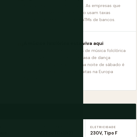
A Hungria usa HUF, não o Euro. As empresas que
oferecem pagamento em Euro usam taxas
terríveis. Levante Forints em ATMs de bancos.
A música folclórica está viva aqui
A Hungria tem uma das cenas de música folclórica
mais ativas da Europa. Uma casa de dança
(táncház) em Budapeste numa noite de sábado é
uma das grandes noites gratuitas na Europa
Central.
A
FUSO HORÁRIO
ELETRICIDADE
aro
CET (UTC+1/+2)
230V, Tipo F