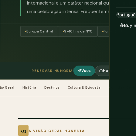
internacional e um caráter nacional que oscila en
uma celebração intensa. Frequentemente ao me
☕
Buy 
Europa Central
9–10 hrs de NYC
Forint (HUF)
Voos
Hotéis
Pass
RESERVAR HUNGRIA
ão Geral
História
Destinos
Cultura & Etiqueta
Comida & Bebi
A VISÃO GERAL HONESTA