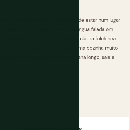
eplica completamente: a sensação de estar num lugar
 e ligeiramente melancólica — uma língua falada em
ue vai de Liszt e Bartók à cena de música folclórica
hos termais genuinamente antiga e uma cozinha muito
rtação. Venha para um fim de semana longo, saia a
Pague em Forints, sempre