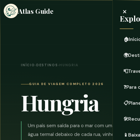
×
Atlas Guide
Expl
🏠
Iníci
🌍
Dest
INÍCIO
›
DESTINOS
›
HUNGRIA
📮
Trave
GUIA DE VIAGEM COMPLETO 2026
❓
Para 
Hungria
📋
Plan
🛠️
Recu
Um país sem saída para o mar com uma das capitai
água termal debaixo de cada rua, vinho que mere
📱
Baix