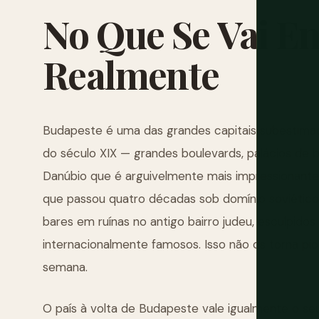
No
Que
Se
Vai
En
Realmente
Budapeste é uma das grandes capitais subestimad
do século XIX — grandes boulevards, palácios de 
Danúbio que é arguivelmente mais impressionante
que passou quatro décadas sob domínio soviéti
bares em ruínas no antigo bairro judeu, esculpid
internacionalmente famosos. Isso não os torna pio
semana.
O país à volta de Budapeste vale igualmente o s