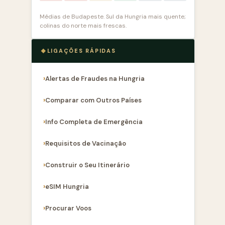
Médias de Budapeste. Sul da Hungria mais quente;
colinas do norte mais frescas.
LIGAÇÕES RÁPIDAS
Alertas de Fraudes na Hungria
Comparar com Outros Países
Info Completa de Emergência
Requisitos de Vacinação
Construir o Seu Itinerário
eSIM Hungria
Procurar Voos