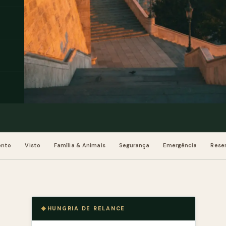
ento
Visto
Família & Animais
Segurança
Emergência
Reser
HUNGRIA DE RELANCE