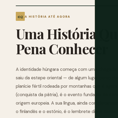
A HISTÓRIA ATÉ AGORA
Uma
História
Qu
Pena
Conhecer
A identidade húngara começa com uma chegada. E
saiu da estepe oriental — de algum lugar perto d
planície fértil rodeada por montanhas que é agor
(conquista da pátria), é o evento fundador na co
origem europeia. A sua língua, ainda completamen
o finlandês e o estónio, é o lembrete diário desse 