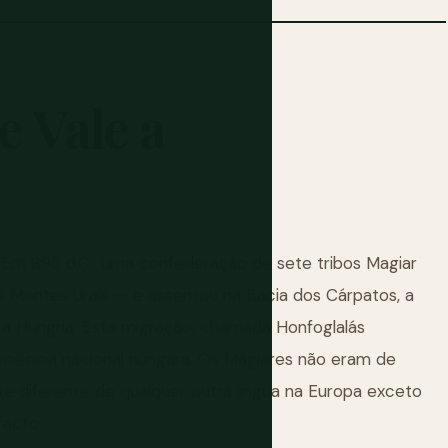
e
Vale
a
m 895 d.C., uma confederação de sete tribos Magiar
os Montes Urais — e assentou na Bacia dos Cárpatos, a
a a Hungria. Esta migração, chamada Honfoglalás
nsciência nacional húngara. Os Magiares não eram de
te diferente de qualquer outra língua na Europa exceto
facto.