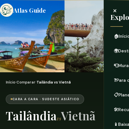
×
Atlas Guide
Expl
🏠
Iníci
🌍
Dest
📮
Mura
❓
Para 
Início
›
Comparar
›
Tailândia vs Vietnã
📋
Plan
CARA A CARA · SUDESTE ASIÁTICO
🛠️
Recu
Tailândia
Vietnã
vs
📱
Baix