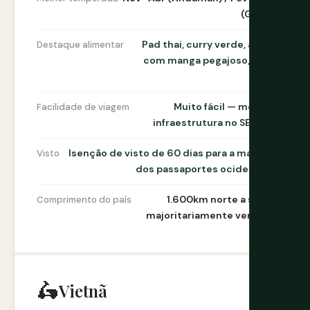
(Golfo)
Pad thai, curry verde, arroz
Destaque alimentar
com manga pegajoso, som
tam
Muito fácil — melhor
Facilidade de viagem
infraestrutura no SE Ásia
Isenção de visto de 60 dias para a maioria
Visto
dos passaportes ocidentais
1.600km norte a sul —
Comprimento do país
majoritariamente vertical
🛵
Vietnã