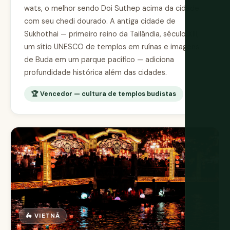
wats, o melhor sendo Doi Suthep acima da cidade
com seu chedi dourado. A antiga cidade de
Sukhothai — primeiro reino da Tailândia, século XIII,
um sítio UNESCO de templos em ruínas e imagens
de Buda em um parque pacífico — adiciona
profundidade histórica além das cidades.
🏆 Vencedor — cultura de templos budistas
🛵 VIETNÃ