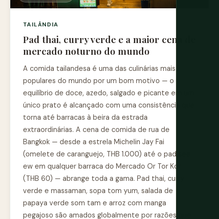
TAILÂNDIA
Pad thai, curry verde e a maior cena de
mercado noturno do mundo
A comida tailandesa é uma das culinárias mais
populares do mundo por um bom motivo — o
equilíbrio de doce, azedo, salgado e picante em um
único prato é alcançado com uma consistência que
torna até barracas à beira da estrada
extraordinárias. A cena de comida de rua de
Bangkok — desde a estrela Michelin Jay Fai
(omelete de caranguejo, THB 1.000) até o pad see
ew em qualquer barraca do Mercado Or Tor Kor
(THB 60) — abrange toda a gama. Pad thai, curry
verde e massaman, sopa tom yum, salada de
papaya verde som tam e arroz com manga
pegajoso são amados globalmente por razões que