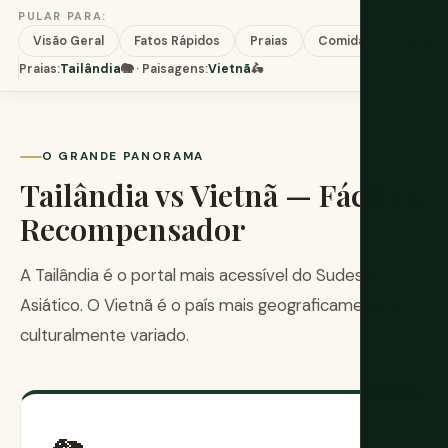
PULAR PARA:
Visão Geral
Fatos Rápidos
Praias
Comida
Cultura
Praias:
Tailândia
🐘 · Paisagens:
Vietnã
🛵
O GRANDE PANORAMA
Tailândia vs Vietnã — Fácil vs
Recompensador
A Tailândia é o portal mais acessível do Sudeste
Asiático. O Vietnã é o país mais geograficamente e
culturalmente variado.