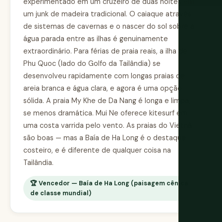
experimentado em um cruzeiro de duas noites em
um junk de madeira tradicional. O caiaque através
de sistemas de cavernas e o nascer do sol sobre a
água parada entre as ilhas é genuinamente
extraordinário. Para férias de praia reais, a ilha de
Phu Quoc (lado do Golfo da Tailândia) se
desenvolveu rapidamente com longas praias de
areia branca e água clara, e agora é uma opção
sólida. A praia My Khe de Da Nang é longa e limpa,
se menos dramática. Mui Ne oferece kitesurf em
uma costa varrida pelo vento. As praias do Vietnã
são boas — mas a Baía de Ha Long é o destaque
costeiro, e é diferente de qualquer coisa na
Tailândia.
🏆 Vencedor — Baía de Ha Long (paisagem cênica
de classe mundial)