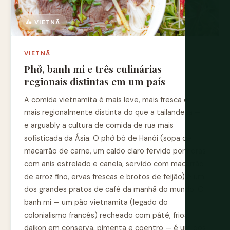
🛵 VIETNÃ
VIETNÃ
Phở, banh mi e três culinárias
regionais distintas em um país
A comida vietnamita é mais leve, mais fresca e
mais regionalmente distinta do que a tailandesa —
e arguably a cultura de comida de rua mais
sofisticada da Ásia. O phở bò de Hanói (sopa de
macarrão de carne, um caldo claro fervido por horas
com anis estrelado e canela, servido com macarrão
de arroz fino, ervas frescas e brotos de feijão) é um
dos grandes pratos de café da manhã do mundo. O
banh mi — um pão vietnamita (legado do
colonialismo francês) recheado com pâté, frios,
daikon em conserva, pimenta e coentro — é um dos