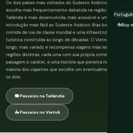
Os dois países mais visitados do Sudeste Asiático — e a
escolha mais frequentemente debatida na região. A
Tailândia é mais desenvolvida, mais acessível e uma
☕
Buy 
introdução mais fácil ao Sudeste Asiático: ilhas bonitas,
comida de rua de classe mundial e uma infraestrutura
turística construída ao longo de décadas. O Vietnã é mais
longo, mais variado e recompensa viagens mais lentas: três
regiões distintas, cada uma com sua própria comida,
paisagem e caráter, e uma história que penetra na pele. A
maioria dos viajantes que escolhe um eventualmente faz
os dois.
🐘 Passeios na Tailândia
🛵 Passeios no Vietnã