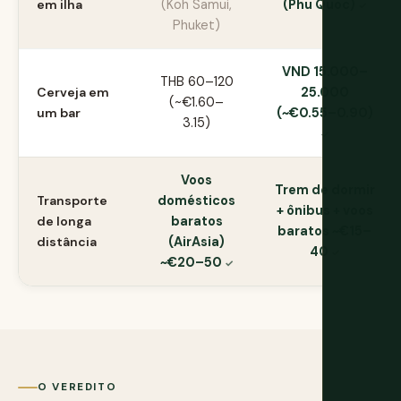
em ilha
(Koh Samui,
(Phu Quoc)
Phuket)
VND 15.000–
THB 60–120
Cerveja em
25.000
(~€1.60–
um bar
(~€0.55–0.90)
3.15)
Voos
Trem de dormir
Transporte
domésticos
+ ônibus + voos
de longa
baratos
baratos ~€15–
distância
(AirAsia)
40
~€20–50
O VEREDITO