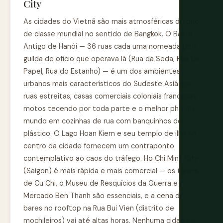
City
As cidades do Vietnã são mais atmosféricas do que
de classe mundial no sentido de Bangkok. O Bairro
Antigo de Hanói — 36 ruas cada uma nomeada pelo
guilda de ofício que operava lá (Rua da Seda, Rua do
Papel, Rua do Estanho) — é um dos ambientes
urbanos mais característicos do Sudeste Asiático:
ruas estreitas, casas comerciais coloniais francesas,
motos tecendo por toda parte e o melhor phở do
mundo em cozinhas de rua com banquinhos de
plástico. O Lago Hoan Kiem e seu templo de ilha no
centro da cidade fornecem um contraponto
contemplativo ao caos do tráfego. Ho Chi Minh City
(Saigon) é mais rápida e mais comercial — os túneis
de Cu Chi, o Museu de Resquícios da Guerra e o
Mercado Ben Thanh são essenciais, e a cena de
bares no rooftop na Rua Bui Vien (distrito de
mochileiros) vai até altas horas. Nenhuma cidade é