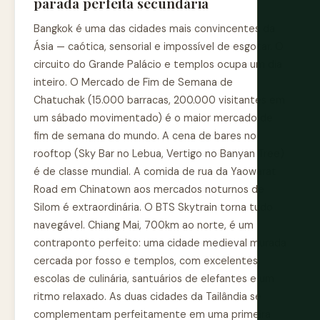
parada perfeita secundária
Bangkok é uma das cidades mais convincentes da
Ásia — caótica, sensorial e impossível de esgotar. O
circuito do Grande Palácio e templos ocupa um dia
inteiro. O Mercado de Fim de Semana de
Chatuchak (15.000 barracas, 200.000 visitantes em
um sábado movimentado) é o maior mercado de
fim de semana do mundo. A cena de bares no
rooftop (Sky Bar no Lebua, Vertigo no Banyan Tree)
é de classe mundial. A comida de rua da Yaowarat
Road em Chinatown aos mercados noturnos de
Silom é extraordinária. O BTS Skytrain torna tudo
navegável. Chiang Mai, 700km ao norte, é um
contraponto perfeito: uma cidade medieval murada
cercada por fosso e templos, com excelentes
escolas de culinária, santuários de elefantes e um
ritmo relaxado. As duas cidades da Tailândia se
complementam perfeitamente em uma primeira