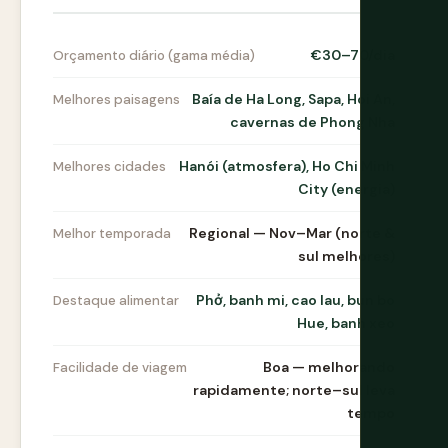
€30–70/dia
Orçamento diário (gama média)
Baía de Ha Long, Sapa, Hoi An,
Melhores paisagens
cavernas de Phong Nha
Hanói (atmosfera), Ho Chi Minh
Melhores cidades
City (energia)
Regional — Nov–Mar (norte &
Melhor temporada
sul melhores)
Phở, banh mi, cao lau, bun bo
Destaque alimentar
Hue, banh xeo
Boa — melhorando
Facilidade de viagem
rapidamente; norte–sul leva
tempo