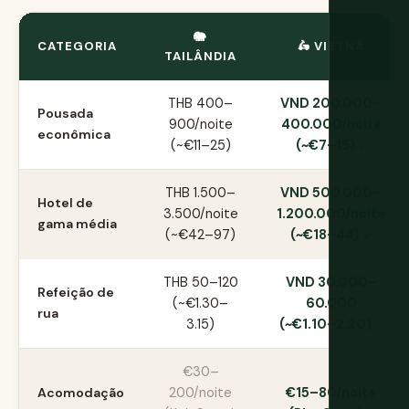
🐘
CATEGORIA
🛵 VIETNÃ
TAILÂNDIA
THB 400–
VND 200.000–
Pousada
900/noite
400.000/noite
econômica
(~€11–25)
(~€7–15)
THB 1.500–
VND 500.000–
Hotel de
3.500/noite
1.200.000/noite
gama média
(~€42–97)
(~€18–44)
THB 50–120
VND 30.000–
Refeição de
(~€1.30–
60.000
rua
3.15)
(~€1.10–2.20)
€30–
Acomodação
200/noite
€15–80/noite