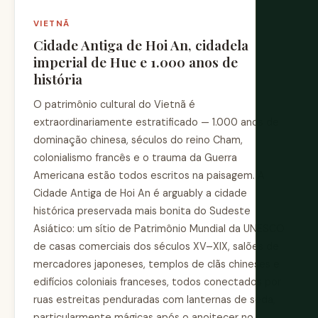
VIETNÃ
Cidade Antiga de Hoi An, cidadela
imperial de Hue e 1.000 anos de
história
O patrimônio cultural do Vietnã é
extraordinariamente estratificado — 1.000 anos de
dominação chinesa, séculos do reino Cham,
colonialismo francês e o trauma da Guerra
Americana estão todos escritos na paisagem. A
Cidade Antiga de Hoi An é arguably a cidade
histórica preservada mais bonita do Sudeste
Asiático: um sítio de Patrimônio Mundial da UNESCO
de casas comerciais dos séculos XV–XIX, salões de
mercadores japoneses, templos de clãs chineses e
edifícios coloniais franceses, todos conectados por
ruas estreitas penduradas com lanternas de seda,
particularmente mágicas após o anoitecer no