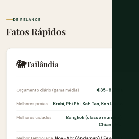
DE RELANCE
Fatos Rápidos
🐘
Tailândia
€35–80/dia
Orçamento diário (gama média)
Krabi, Phi Phi, Koh Tao, Koh Lanta
Melhores praias
Bangkok (classe mundial),
Melhores cidades
Chiang Mai
Nov–Abr (Andaman) / Fev–Out
Melhor temporada