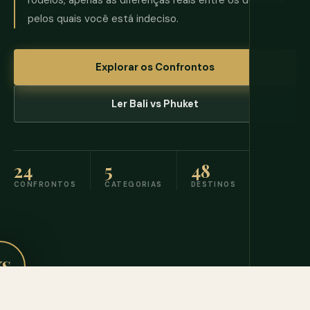
rodeios, apenas as diferenças reais entre os destinos
pelos quais você está indeciso.
Explorar os Confrontos
Ler Bali vs Phuket
24
5
48
CONFRONTOS
CATEGORIAS
DESTINOS
S