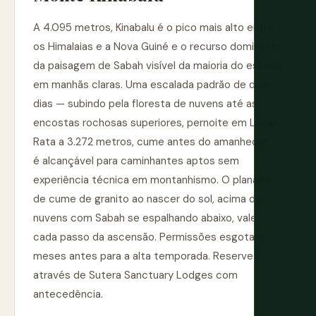
A 4.095 metros, Kinabalu é o pico mais alto entre
os Himalaias e a Nova Guiné e o recurso dominante
da paisagem de Sabah visível da maioria do estado
em manhãs claras. Uma escalada padrão de dois
dias — subindo pela floresta de nuvens até as
encostas rochosas superiores, pernoite em Laban
Rata a 3.272 metros, cume antes do amanhecer —
é alcançável para caminhantes aptos sem
experiência técnica em montanhismo. O planalto
de cume de granito ao nascer do sol, acima das
nuvens com Sabah se espalhando abaixo, vale
cada passo da ascensão. Permissões esgotam
meses antes para a alta temporada. Reserve
através de Sutera Sanctuary Lodges com
antecedência.