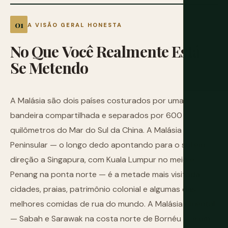
A VISÃO GERAL HONESTA
No
Que
Você
Realmente
Está
Se
Metendo
A Malásia são dois países costurados por uma
bandeira compartilhada e separados por 600
quilômetros do Mar do Sul da China. A Malásia
Peninsular — o longo dedo apontando para o sul em
direção a Singapura, com Kuala Lumpur no meio e
Penang na ponta norte — é a metade mais visitada:
cidades, praias, patrimônio colonial e algumas das
melhores comidas de rua do mundo. A Malásia Oriental
— Sabah e Sarawak na costa norte de Bornéu — é um