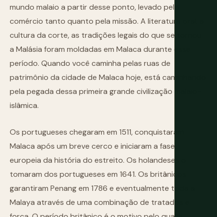
mundo malaio a partir desse ponto, levado pelo
comércio tanto quanto pela missão. A literatura oral, a
cultura da corte, as tradições legais do que se tornou
a Malásia foram moldadas em Malaca durante esse
período. Quando você caminha pelas ruas de
patrimônio da cidade de Malaca hoje, está caminhando
pela pegada dessa primeira grande civilização malaio-
islâmica.
Os portugueses chegaram em 1511, conquistaram
Malaca após um breve cerco e iniciaram a fase
europeia da história do estreito. Os holandeses o
tomaram dos portugueses em 1641. Os britânicos
garantiram Penang em 1786 e eventualmente toda a
Malaya através de uma combinação de tratados e
força. O período britânico é o motivo pelo qual a