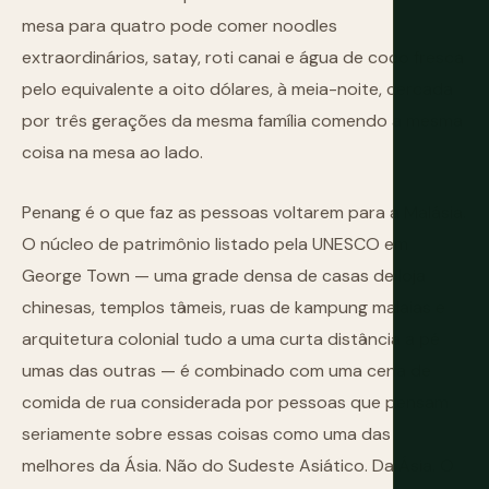
mesa para quatro pode comer noodles
extraordinários, satay, roti canai e água de coco fresca
pelo equivalente a oito dólares, à meia-noite, cercada
por três gerações da mesma família comendo a mesma
coisa na mesa ao lado.
Penang é o que faz as pessoas voltarem para a Malásia.
O núcleo de patrimônio listado pela UNESCO em
George Town — uma grade densa de casas de loja
chinesas, templos tâmeis, ruas de kampung malaias e
arquitetura colonial tudo a uma curta distância a pé
umas das outras — é combinado com uma cena de
comida de rua considerada por pessoas que pensam
seriamente sobre essas coisas como uma das
melhores da Ásia. Não do Sudeste Asiático. Da Ásia. O