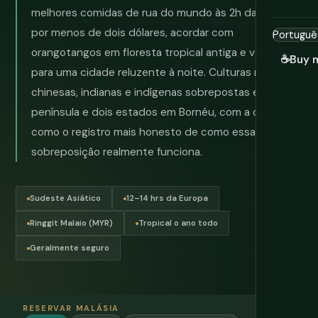
melhores comidas de rua do mundo às 2h da manhã
por menos de dois dólares, acordar com
orangotangos em floresta tropical antiga e voltar
☕
Buy 
para uma cidade reluzente à noite. Culturas malaias,
chinesas, indianas e indígenas sobrepostas em uma
península e dois estados em Bornéu, com a comida
como o registro mais honesto de como essa
sobreposição realmente funciona.
Sudeste Asiático
12–14 hrs da Europa
Ringgit Malaio (MYR)
Tropical o ano todo
Geralmente seguro
RESERVAR MALÁSIA