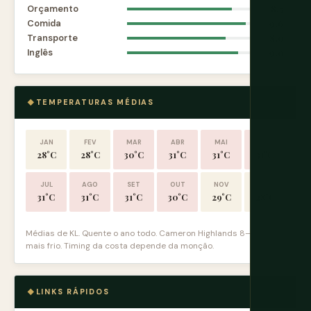
Orçamento
8.5
Comida
9.6
Transporte
8.0
Inglês
9.0
TEMPERATURAS MÉDIAS
JAN
FEV
MAR
ABR
MAI
JUN
28°C
28°C
30°C
31°C
31°C
31°C
JUL
AGO
SET
OUT
NOV
DEZ
31°C
31°C
31°C
30°C
29°C
28°C
Médias de KL. Quente o ano todo. Cameron Highlands 8–12°C
mais frio. Timing da costa depende da monção.
LINKS RÁPIDOS