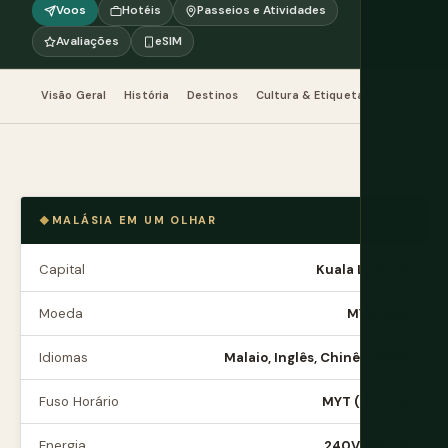
Voos
Hotéis
Passeios e Atividades
Avaliações
eSIM
Visão Geral
História
Destinos
Cultura & Etiqueta
Comida & B
MALÁSIA EM UM OLHAR
Capital
Kuala Lumpur
Moeda
MYR (RM)
Idiomas
Malaio, Inglês, Chinês, Tâmil
Fuso Horário
MYT (UTC+8)
Energia
240V, Tipo G