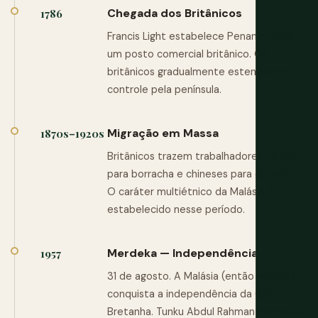
Chegada dos Britânicos
1786
Francis Light estabelece Penang como
um posto comercial britânico. Os
britânicos gradualmente estendem o
controle pela península.
Migração em Massa
1870s–1920s
Britânicos trazem trabalhadores tâmeis
para borracha e chineses para estanho.
O caráter multiétnico da Malásia é
estabelecido nesse período.
Merdeka — Independência
1957
31 de agosto. A Malásia (então Malaya)
conquista a independência da Grã-
Bretanha. Tunku Abdul Rahman declara a