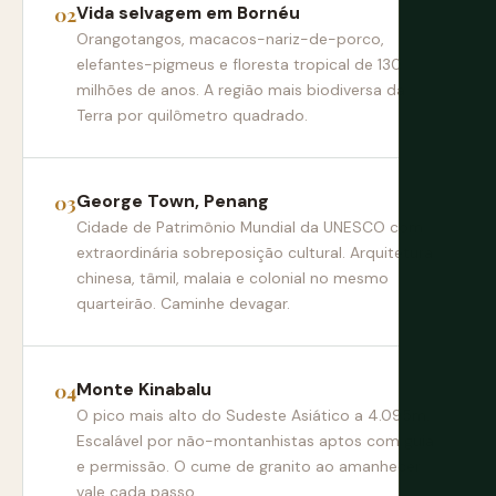
Vida selvagem em Bornéu
Orangotangos, macacos-nariz-de-porco,
elefantes-pigmeus e floresta tropical de 130
milhões de anos. A região mais biodiversa da
Terra por quilômetro quadrado.
George Town, Penang
Cidade de Patrimônio Mundial da UNESCO com
extraordinária sobreposição cultural. Arquitetura
chinesa, tâmil, malaia e colonial no mesmo
quarteirão. Caminhe devagar.
Monte Kinabalu
O pico mais alto do Sudeste Asiático a 4.095m.
Escalável por não-montanhistas aptos com guia
e permissão. O cume de granito ao amanhecer
vale cada passo.