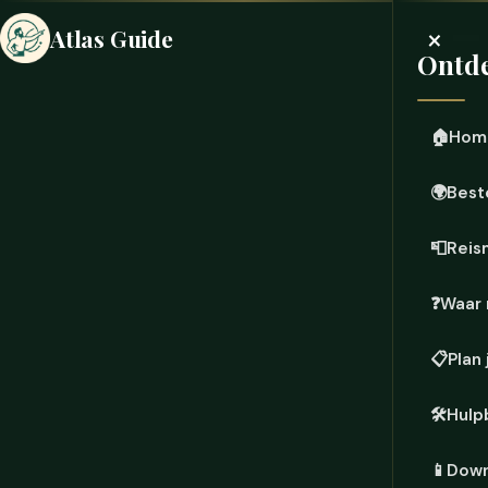
×
Atlas Guide
Ontde
🏠
Hom
🌍
Best
📮
Reis
❓
Waar 
📋
Plan 
🛠️
Hulp
📱
Down